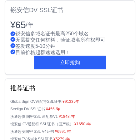
锐安信DV SSL证书
¥65
/年
锐安信多域名证书最高250个域名
无需提交任何材料，验证域名所有权即可
签发速度5-10分钟
目前价格超群速速选用！
立即抢购
推荐证书
GlobalSign OV通配符SSL证书
¥9133
/年
Sectigo DV SSL证书
¥456
/年
沃通超快 国密SSL 通配符V1
¥1848
/年
锐安信 OV通配符 SSL证书（国产根）
¥1650
/年
沃通超安国密 SSL V4证书
¥6991
/年
锐安信EV多域名SSL证书
¥5279
/年