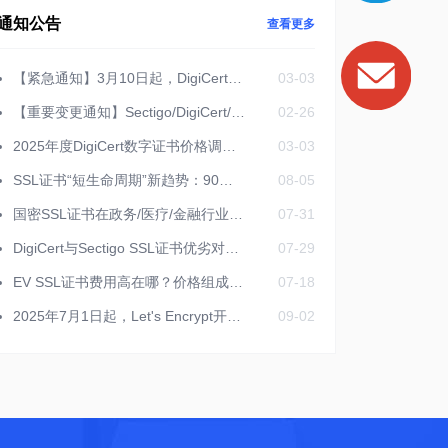
通知公告
查看更多
【紧急通知】3月10日起，DigiCert数字证书价格上调
03-03
【重要变更通知】Sectigo/DigiCert/Globalsign等SSL证书有效期调整为199天
02-26
2025年度DigiCert数字证书价格调整通知
03-03
SSL证书“短生命周期”新趋势：90天变成行业标准？
08-05
国密SSL证书在政务/医疗/金融行业的强制要求
07-31
DigiCert与Sectigo SSL证书优劣对比分析
07-29
EV SSL证书费用高在哪？价格组成与合理性
07-18
2025年7月1日起，Let's Encrypt开放了IP SSL证书申请
09-02