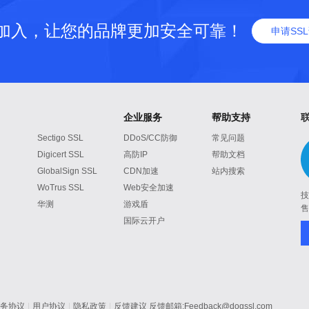
加入，让您的品牌更加安全可靠！
申请SS
企业服务
帮助支持
Sectigo SSL
DDoS/CC防御
常见问题
Digicert SSL
高防IP
帮助文档
GlobalSign SSL
CDN加速
站内搜索
WoTrus SSL
Web安全加速
技
华测
游戏盾
售
国际云开户
服务协议
|
用户协议
|
隐私政策
|
反馈建议
反馈邮箱:Feedback@dogssl.com