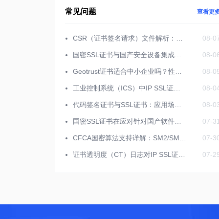
常见问题
查看更
CSR（证书签名请求）文件解析：包含哪些信息与生成规范
08-0
国密SSL证书与国产安全设备集成的部署方案研究
08-0
Geotrust证书适合中小企业吗？性价比与安全性平衡分析
08-0
工业控制系统（ICS）中IP SSL证书的独特配置要求
08-0
代码签名证书与SSL证书：应用场景切勿混淆
08-0
国密SSL证书在应对针对国产软件的恶意攻击策略
07-3
CFCA国密算法支持详解：SM2/SM3双算法全覆盖
07-3
证书透明度（CT）日志对IP SSL证书的影响分析
07-2