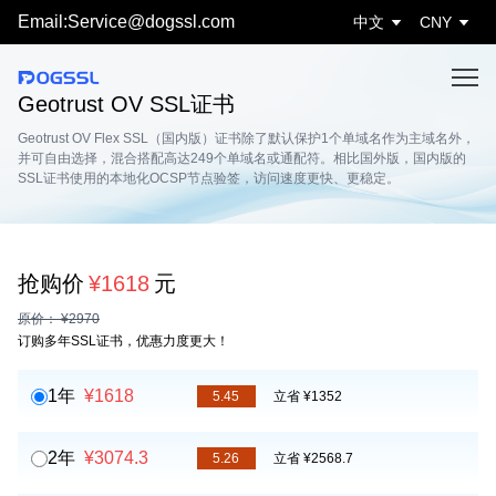
Email:Service@dogssl.com
中文
CNY
Geotrust OV SSL证书
Geotrust OV Flex SSL（国内版）证书除了默认保护1个单域名作为主域名外，
并可自由选择，混合搭配高达249个单域名或通配符。相比国外版，国内版的
SSL证书使用的本地化OCSP节点验签，访问速度更快、更稳定。
抢购价
¥1618
元
原价： ¥2970
订购多年SSL证书，优惠力度更大！
1年
¥1618
5.45
立省 ¥1352
2年
¥3074.3
5.26
立省 ¥2568.7