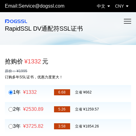
Email:Service@dogssl.com
中文
CNY
RapidSSL DV通配符SSL证书
抢购价
¥1332
元
原价： ¥1995
订购多年SSL证书，优惠力度更大！
1年
¥1332
6.68
立省 ¥662
2年
¥2530.89
5.26
立省 ¥1259.57
3年
¥3725.82
3.58
立省 ¥1854.26