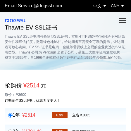
Email:Service@dogssl.com
中文
CNY
Thawte EV SSL证书
Thawte EV SSL证书增强验证型SSL证书，实现HTTPS加密的同时给予网站高
安全性和可信任度，激活绿色地址栏，给访问者至高安全可靠的提示，让访问
者可放心访问。EV SSL证书是电商、金融等需要线上交易的企业优选的SSL证
书类型。Thawte 公司为 VeriSign 全资子公司，是第三大数字证书颁发机构，
成立于1995年，自1996年正式提供数字证书产品到1999年占领市场的40%。
抢购价
¥2514
元
原价： ¥3600
订购多年SSL证书，优惠力度更大！
1年
¥2514
6.99
立省 ¥1085