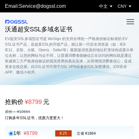
Email:Service@dogssl.com
中文
CNY
沃通超安SSL多域名证书
EV超安SSL多域型证书是 WoSign 的支持全球统一严格身份验证标准的 EV
SSL证书产品，是超真SSL的升级产品，能让新一代安全浏览器（如：IE8-
IE11、谷歌、火狐、Opera、Safari等）最新版浏览器的地址栏变绿色或显示单
位名称，让您的网站与众不同，让普通消费者能确信正在访问的网站就是通过
权威第三方严格身份验证的现实世界的真实实体，从而增强消费者信心，促成
更多在线交易。此SSL证书可用于SSL VPN设备的SSL加密通信、iOS安卓
APP、微信小程序。
抢购价
¥8799
元
原价： ¥10664
订购多年SSL证书，优惠力度更大！
1年
¥8799
8.25
立省 ¥1864