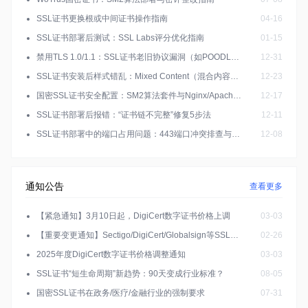
SSL证书更换根或中间证书操作指南
04-16
SSL证书部署后测试：SSL Labs评分优化指南
01-15
禁用TLS 1.0/1.1：SSL证书老旧协议漏洞（如POODLE）防护实操
12-31
SSL证书安装后样式错乱：Mixed Content（混合内容）修复
12-23
国密SSL证书安全配置：SM2算法套件与Nginx/Apache适配
12-17
SSL证书部署后报错：“证书链不完整”修复5步法
12-11
SSL证书部署中的端口占用问题：443端口冲突排查与解决
12-08
通知公告
查看更多
【紧急通知】3月10日起，DigiCert数字证书价格上调
03-03
【重要变更通知】Sectigo/DigiCert/Globalsign等SSL证书有效期调整为199天
02-26
2025年度DigiCert数字证书价格调整通知
03-03
SSL证书“短生命周期”新趋势：90天变成行业标准？
08-05
国密SSL证书在政务/医疗/金融行业的强制要求
07-31