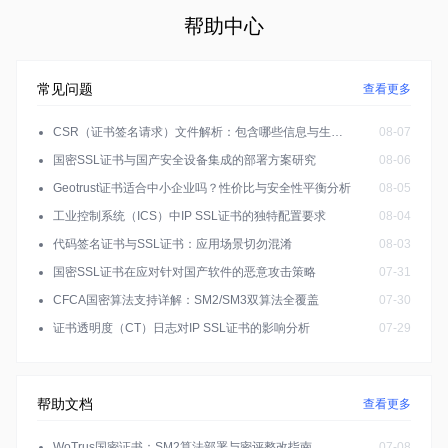
帮助中心
常见问题
查看更多
CSR（证书签名请求）文件解析：包含哪些信息与生成规范
08-07
国密SSL证书与国产安全设备集成的部署方案研究
08-06
Geotrust证书适合中小企业吗？性价比与安全性平衡分析
08-05
工业控制系统（ICS）中IP SSL证书的独特配置要求
08-04
代码签名证书与SSL证书：应用场景切勿混淆
08-03
国密SSL证书在应对针对国产软件的恶意攻击策略
07-31
CFCA国密算法支持详解：SM2/SM3双算法全覆盖
07-30
证书透明度（CT）日志对IP SSL证书的影响分析
07-29
帮助文档
查看更多
WoTrus国密证书：SM2算法部署与密评整改指南
07-08