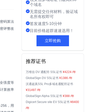
个域名
无需提交任何材料，验证域
名所有权即可
钥密码算法
签发速度5-10分钟
密评整改
目前价格超群速速选用！
立即抢购
推荐证书
万维信 DV 通配符 SSL证书
¥4224
/年
GlobalSign DV SSL证书
¥1386
/年
安全强度等
沃通超真SSL Pro多域名通配符证书
、计算效率
¥31497
/年
GlobalSign Alpha SSL证书
¥388
/年
Digicert Secure site EV SSL证书
¥8400
256，用
/年