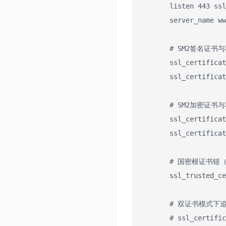
        listen 443 ssl;

        server_name www.example.com;

        # SM2签名证书与私钥

        ssl_certificate /usr/local/nginx/conf/sm2/www.example.com_sign.crt;

        ssl_certificate_key /usr/local/nginx/conf/sm2/www.example.com_sign.key;

        # SM2加密证书与私钥

        ssl_certificate /usr/local/nginx/conf/sm2/www.example.com_enc.crt;

        ssl_certificate_key /usr/local/nginx/conf/sm2/www.example.com_enc.key;

        # 国密根证书链（用于客户端验证）

        ssl_trusted_certificate /usr/local/nginx/conf/sm2/wotrus_gm_root.crt;

        # 双证书模式下追加RSA证书配置

        # ssl_certificate /usr/local/nginx/conf/rsa/www.example.com.crt;
