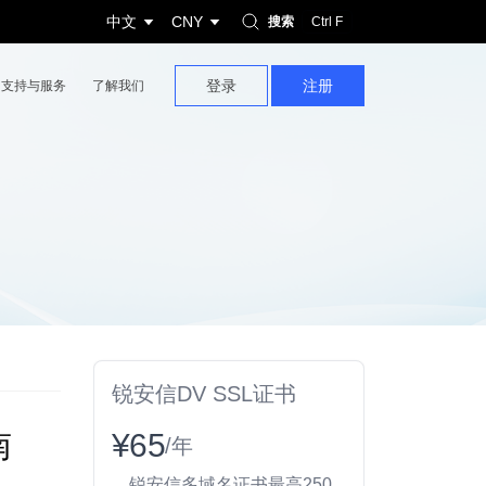
中文
CNY
搜索
Ctrl F
登录
注册
支持与服务
了解我们
锐安信DV SSL证书
南
¥65
/年
锐安信多域名证书最高250