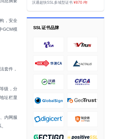
的消息摘要
沃通超快SSL多域型证书
¥870
/年
结构，安全
SSL证书品牌
中GCM模
密算法套件，
个等级，分
器地址栏显
关、内网服
系。