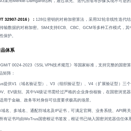
3采用Merkle-Damgård结构，通过填充、迭代压缩等步骤实现不可逆
 32907-2016）：
128位密钥的对称加密算法，采用32轮非线性迭代
用于传输数据的对称加密。SM4支持ECB、CBC、GCM等多种工作模式，其
性保护。
书产品体系
循GM/T 0024-2023《SSL VPN技术规范》等国家标准，支持完整的国
品矩阵：
rus提供V1（域名验证型）、V3（组织验证型）、V4（扩展验证型）三
OV、EV级别。其中V4级证书需经过严格的企业身份核验，在国密浏览
适用于金融、政务等对身份可信度要求极高的场景。
域名、多域名、通配符域名及IP证书，可满足官网、业务系统、API网
所有证书均由WoTrus国密根证书签发，根证书已纳入国密浏览器信任体