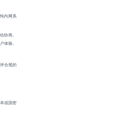
于纯内网系
自动协商。
用户体验。
密评合规的
版本或国密