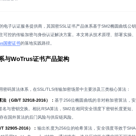
的电子认证服务提供商，其国密SSL证书产品体系基于SM2椭圆曲线公
主可控的传输加密与身份认证解决方案。本文将从技术原理、部署实操、
rus国密证书
的落地实践路径。
系与WoTrus证书产品架构
密码算法体系，在SSL/TLS传输加密场景中主要涉及三类核心算法：
GB/T 32918-2016）：
基于256位椭圆曲线的非对称加密算法，
数字签名与密钥交换。相比RSA算法，SM2在相同安全强度下密钥长度更短
存在国外算法的后门风险与供应链风险。
 32905-2016）：
输出长度为256位的哈希算法，安全强度等效于SHA-