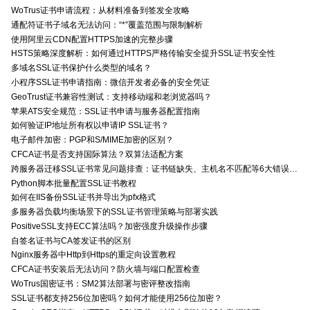
WoTrus证书申请流程：从材料准备到签发全攻略
通配符证书子域名无法访问：“*”覆盖范围与限制解析
使用阿里云CDN配置HTTPS加速的完整步骤
HSTS策略深度解析：如何通过HTTPS严格传输安全提升SSL证书安全性
多域名SSL证书保护什么类型的域名？
小程序SSL证书申请指南：微信开发者必备的安全凭证
GeoTrust证书兼容性测试：支持移动端和老浏览器吗？
苹果ATS安全规范：SSL证书申请与服务器配置指南
如何验证IP地址所有权以申请IP SSL证书？
电子邮件加密：PGP和S/MIME加密的区别？
CFCA证书是否支持国际算法？双算法适配方案
跨服务器迁移SSL证书常见问题排查：证书链缺失、主机名不匹配等6大错误解决方案
Python脚本批量配置SSL证书教程
如何在IIS备份SSL证书并导出为pfx格式
多服务器负载均衡场景下的SSL证书管理策略与部署实践
PositiveSSL支持ECC算法吗？加密强度升级操作步骤
自签名证书与CA签发证书的区别
Nginx服务器中Http到Https的重定向设置教程
CFCA证书安装后无法访问？防火墙与端口配置检查
WoTrus国密证书：SM2算法部署与密评整改指南
SSL证书都支持256位加密吗？如何才能使用256位加密？