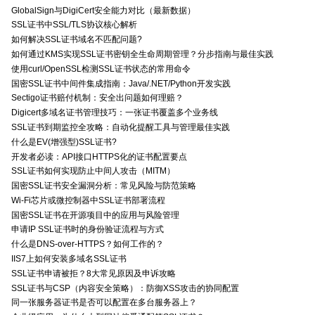
GlobalSign与DigiCert安全能力对比（最新数据）
SSL证书中SSL/TLS协议核心解析
如何解决SSL证书域名不匹配问题?
如何通过KMS实现SSL证书密钥全生命周期管理？分步指南与最佳实践
使用curl/OpenSSL检测SSL证书状态的常用命令
国密SSL证书中间件集成指南：Java/.NET/Python开发实践
Sectigo证书赔付机制：安全出问题如何理赔？
Digicert多域名证书管理技巧：一张证书覆盖多个业务线
SSL证书到期监控全攻略：自动化提醒工具与管理最佳实践
什么是EV(增强型)SSL证书?
开发者必读：API接口HTTPS化的证书配置要点
SSL证书如何实现防止中间人攻击（MITM）
国密SSL证书安全漏洞分析：常见风险与防范策略
Wi-Fi芯片或微控制器中SSL证书部署流程
国密SSL证书在开源项目中的应用与风险管理
申请IP SSL证书时的身份验证流程与方式
什么是DNS-over-HTTPS？如何工作的？
IIS7上如何安装多域名SSL证书
SSL证书申请被拒？8大常见原因及申诉攻略
SSL证书与CSP（内容安全策略）：防御XSS攻击的协同配置
同一张服务器证书是否可以配置在多台服务器上？