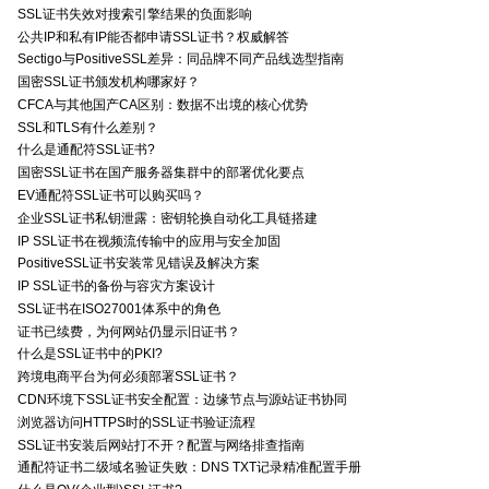
SSL证书失效对搜索引擎结果的负面影响
公共IP和私有IP能否都申请SSL证书？权威解答
Sectigo与PositiveSSL差异：同品牌不同产品线选型指南
国密SSL证书颁发机构哪家好？
CFCA与其他国产CA区别：数据不出境的核心优势
SSL和TLS有什么差别？
什么是通配符SSL证书?
国密SSL证书在国产服务器集群中的部署优化要点
EV通配符SSL证书可以购买吗？
企业SSL证书私钥泄露：密钥轮换自动化工具链搭建
IP SSL证书在视频流传输中的应用与安全加固
PositiveSSL证书安装常见错误及解决方案
IP SSL证书的备份与容灾方案设计
SSL证书在ISO27001体系中的角色
证书已续费，为何网站仍显示旧证书？
什么是SSL证书中的PKI?
跨境电商平台为何必须部署SSL证书？
CDN环境下SSL证书安全配置：边缘节点与源站证书协同
浏览器访问HTTPS时的SSL证书验证流程
SSL证书安装后网站打不开？配置与网络排查指南
通配符证书二级域名验证失败：DNS TXT记录精准配置手册