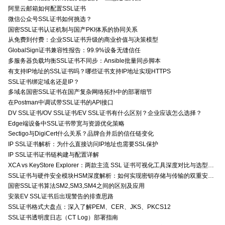
阿里云邮箱如何配置SSL证书
微信公众号SSL证书如何挑选？
国密SSL证书认证机制与国产PKI体系的协同关系
从免费到付费：企业SSL证书升级的商业价值与决策模型
GlobalSign证书兼容性报告：99.9%设备无缝信任
多服务器负载均衡SSL证书不同步：Ansible批量同步脚本
有支持IP地址的SSL证书吗？哪些证书支持IP地址实现HTTPS
SSL证书绑定域名还是IP？
多域名国密SSL证书在国产复杂网络拓扑中的部署细节
在Postman中调试带SSL证书的API接口
DV SSL证书/OV SSL证书/EV SSL证书有什么区别？企业应该怎么选择？
Edge端设备中SSL证书带宽与资源优化策略
Sectigo与DigiCert什么关系？品牌合并后的信任链变化
IP SSL证书解析：为什么直接访问IP地址也需要SSL保护
IP SSL证书证书链构建与配置详解
XCA vs KeyStore Explorer：两款主流 SSL 证书可视化工具深度对比与选型指南
SSL证书与硬件安全模块HSM深度解析：如何实现密钥存储与传输的双重安全防护？
国密SSL证书算法SM2,SM3,SM4之间的区别及应用
安装EV SSL证书后出现警告的排查思路
SSL证书格式大盘点：深入了解PEM、CER、JKS、PKCS12
SSL证书透明度日志（CT Log）部署指南