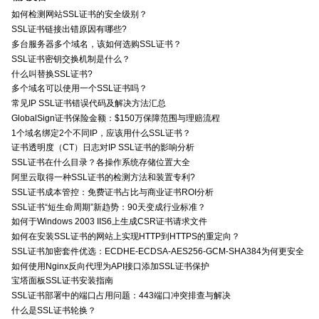
如何检测网站SSL证书的安全级别？
SSL证书链接出错原因有哪些?
多台服务器多个域名，该如何选购SSL证书？
SSL证书密钥交换机制是什么？
什么叫替换SSL证书?
多个域名可以使用一个SSL证书吗？
常见IP SSL证书错误代码及解决方法汇总
GlobalSign证书保险金额：$150万保障范围与理赔流程
1个域名绑定2个不同IP，应该用什么SSL证书？
证书透明度（CT）日志对IP SSL证书的影响分析
SSL证书在什么目录？各操作系统存储位置大全
阿里云取得一种SSL证书的检测方法和装置专利?
SSL证书成本管控：免费证书占比与商业证书ROI分析
SSL证书“短生命周期”新趋势：90天变成行业标准？
如何于Windows 2003 IIS6上生成CSR证书请求文件
如何在安装SSL证书的网站上实现HTTP到HTTPS的重定向？
SSL证书加密套件优选：ECDHE-ECDSA-AES256-GCM-SHA384为何更安全
如何使用Nginx反向代理为API接口添加SSL证书保护
宝塔面板SSL证书安装指南
SSL证书部署中的端口占用问题：443端口冲突排查与解决
什么是SSL证书轮换？