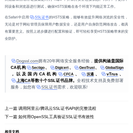
同设备和浏览器进行测试，确保HSTS策略在各个环境下均能正常工作。
在Safari中启用
SSL证书
的HSTS策略，能够有效提升网络浏览的安全性，
无论是对于网站管理员保障用户数据安全，还是用户自身防范网络攻击，都具
有重要意义。按照上述步骤进行配置和验证，即可轻松享受HSTS策略带来的安
全防护。
Dogssl.com
拥有20年网络安全服务经验，
提供构涵盖国际
CA机构
、
、
、
Sectigo
Digicert
GeoTrust
GlobalSign
，以及国内CA机构
、
、
vTrus
、
CFCA
沃通
上海CA
等数十个SSL证书品牌。
全程技术支持及免费部署
服务，如您有
SSL证书
需求，欢迎联系!
上一篇:调用阿里云/腾讯云SSL证书API的完整流程
下一篇:如何用OpenSSL工具验证SSL证书有效性
相关文档