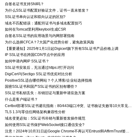
自签名证书支持SNI吗？
为什么SSL证书配置好验证文件，证书一直未签发？
SSL证书单向认证和双向认证的区别?
域名不匹配错误：通配符证书与多域名配置技巧
如何在Tomcat里利用keytool生成CSR
自签名SSL证书的应用场景与内网部署指南
为什么选择CFCA？7大国产化优势分析，避免政策风险
【重要通知】2025年1月1日起Digicert旗下所有SSL证书产品价格上调
IP SSL证书在跨国CDN节点中的应用
如何申请内网IP SSL证书？
SSL证书安装后，无法通过https://打开访问
DigiCert与Sectigo SSL证书优劣对比分析
PositiveSSL适合哪些网站？个人博客/企业站选择指南
国密SSL证书和国产SSL证书的区别有哪些？
SSL证书私钥丢失：吊销旧证与重新申请应急方案
什么是客户端证书？
Certbot部署SSL证书避坑指南：80/443端口冲突、证书验证失败等10大常见问题解决方案
TLS 1.3与零信任网络架构兼容性分析
域名变更必知：SSL证书吊销与重新签发操作规范
如何使用SSL证书保护WebSocket接口通信安全?
注意！2024年10月31日起Google Chrome不再认可Entrust和AffirmTrust签发的TLS证书