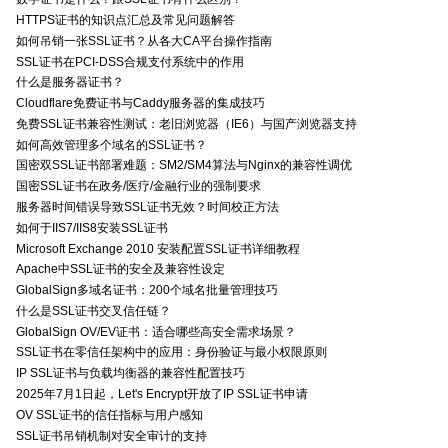
HTTPS证书的知识点汇总及常见问题解答
如何吊销一张SSL证书？从各大CA平台操作指南
SSL证书在PCI-DSS合规支付系统中的作用
什么是服务器证书？
Cloudflare免费证书与Caddy服务器的集成技巧
免费SSL证书兼容性测试：老旧浏览器（IE6）与国产浏览器支持
如何高效管理多个域名的SSL证书？
国密双SSL证书部署难题：SM2/SM4算法与Nginx的兼容性调优
国密SSL证书在政务/医疗/金融行业的强制要求
服务器时间错误导致SSL证书无效？时间校正方法
如何于IIS7/IIS8安装SSL证书
Microsoft Exchange 2010 安装配置SSL证书详细教程
Apache中SSL证书的安全及兼容性设定
GlobalSign多域名证书：200个域名批量管理技巧
什么是SSL证书交叉信任链？
GlobalSign OV/EV证书：适合哪些高安全需求场景？
SSL证书在零信任架构中的应用：身份验证与最小权限原则
IP SSL证书与负载均衡器的兼容性配置技巧
2025年7月1日起，Let's Encrypt开放了IP SSL证书申请
OV SSL证书的信任指标与用户感知
SSL证书吊销机制对安全审计的支持