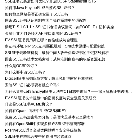
SSL证书安装后如何优化？开启OCSP Stapling和HSTS
如何用Java Keytool生成自签名SSL证书？
如何检查网站是否正确安装了SSL证书
国密SSL证书认证机制在国产操作系统中的适配性
禁用TLS 1.0/1.1：SSL证书老旧协议漏洞（如POODLE）防护实操
金融行业为何必须为API接口部署IP SSL证书？
EV SSL证书费用高在哪？价格组成与合理性
多证书环境下IP SSL证书匹配规则：SNI技术原理与配置实践
SSL证书链验证机制：破解中间人攻击伪造证书的关键防线解析
国密SSL证书技术文档索引：从标准到白皮书的权威资源汇总
什么是OCSP装订？
为什么要申请SSL证书？
Digicert证书吊销应急方案：防止私钥泄露的补救措施
安装SSL证书必须要有独立IP吗？
为什么某些Let's Encrypt证书无法在CT日志中追踪？——深入解析证书透明度与Let's Encrypt的关系
EV SSL证书技术规范中的密钥长度与安全强度关系研究
什么是SSL证书ACME协议？
如何在Cpanel面板中生成CSR和KEY
免费SSL证书加密能力分析：是否满足基本安全需求？
如何在OpenShift中实现多租户SSL证书隔离部署
PositiveSSL适合金融类网站吗？安全等级解析
SSL证书在跨境合规中的作用与监管建议