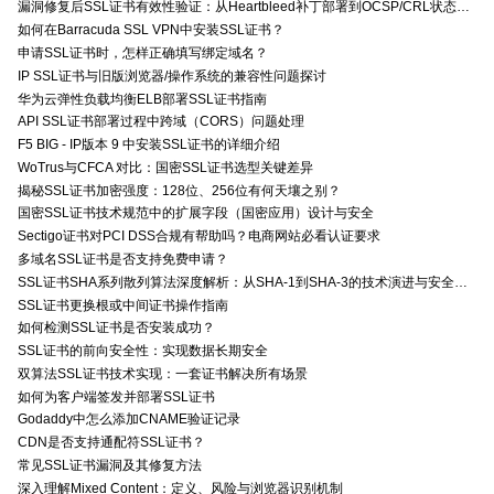
漏洞修复后SSL证书有效性验证：从Heartbleed补丁部署到OCSP/CRL状态检查的全链路确认方法
如何在Barracuda SSL VPN中安装SSL证书？
申请SSL证书时，怎样正确填写绑定域名？
IP SSL证书与旧版浏览器/操作系统的兼容性问题探讨
华为云弹性负载均衡ELB部署SSL证书指南
API SSL证书部署过程中跨域（CORS）问题处理
F5 BIG - IP版本 9 中安装SSL证书的详细介绍
WoTrus与CFCA 对比：国密SSL证书选型关键差异
揭秘SSL证书加密强度：128位、256位有何天壤之别？
国密SSL证书技术规范中的扩展字段（国密应用）设计与安全
Sectigo证书对PCI DSS合规有帮助吗？电商网站必看认证要求
多域名SSL证书是否支持免费申请？
SSL证书SHA系列散列算法深度解析：从SHA-1到SHA-3的技术演进与安全特性
SSL证书更换根或中间证书操作指南
如何检测SSL证书是否安装成功？
SSL证书的前向安全性：实现数据长期安全
双算法SSL证书技术实现：一套证书解决所有场景
如何为客户端签发并部署SSL证书
Godaddy中怎么添加CNAME验证记录
CDN是否支持通配符SSL证书？
常见SSL证书漏洞及其修复方法
深入理解Mixed Content：定义、风险与浏览器识别机制