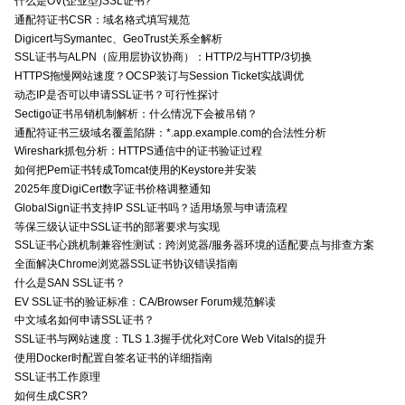
什么是OV(企业型)SSL证书?
通配符证书CSR：域名格式填写规范
Digicert与Symantec、GeoTrust关系全解析
SSL证书与ALPN（应用层协议协商）：HTTP/2与HTTP/3切换
HTTPS拖慢网站速度？OCSP装订与Session Ticket实战调优
动态IP是否可以申请SSL证书？可行性探讨
Sectigo证书吊销机制解析：什么情况下会被吊销？
通配符证书三级域名覆盖陷阱：*.app.example.com的合法性分析
Wireshark抓包分析：HTTPS通信中的证书验证过程
如何把Pem证书转成Tomcat使用的Keystore并安装
2025年度DigiCert数字证书价格调整通知
GlobalSign证书支持IP SSL证书吗？适用场景与申请流程
等保三级认证中SSL证书的部署要求与实现
SSL证书心跳机制兼容性测试：跨浏览器/服务器环境的适配要点与排查方案
全面解决Chrome浏览器SSL证书协议错误指南
什么是SAN SSL证书？
EV SSL证书的验证标准：CA/Browser Forum规范解读
中文域名如何申请SSL证书？
SSL证书与网站速度：TLS 1.3握手优化对Core Web Vitals的提升
使用Docker时配置自签名证书的详细指南
SSL证书工作原理
如何生成CSR?