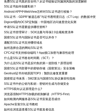
免费SSL证书真的安全吗？从证书链验证到漏洞风险的深度解析
SSL证书如何创建私钥？
Android APP中WebView怎样对SSL证书进行校验？
SSL证书：GDPR“被遗忘权”与证书透明度日志（CT Log）的数据冲突
Digicert国内OCSP定制版：中国地区访问速度优化实测
申请SSL证书需要提供哪些资料?
SSL证书管理审计：SOX法案与等保2.0合规检查清单
国密SSL证书与国际证书是否可以并存？
通配符SSL证书支持哪些域名
如何选择合适的网站SSL证书
CFCA证书支持移动端吗？App接口加密与兼容性处理
什么是SSL证书签名时间戳（SCT）？
为什么说SSL证书是反钓鱼的第一道防线？原理说明
国密SSL证书部署中的密钥存储（国密算法）安全策略
Geotrust证书吊销原因TOP3：预防比修复更重要
国密双证书体系：SM2算法与国密SSL协议兼容性指南
SSL证书中的公钥与私钥：密钥对生成与存储安全
HTTPS双向认证原理是什么?
浏览器强制HTTPS加载的机制解读（HTTPS-First）
如何检测内网服务器SSL证书安装是否成功
Apache安装SSL证书教程
如何在浏览器查看SSL证书签发者信息