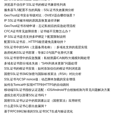
浏览器不信任IP SSL证书的根证书兼容性列表
服务器TLS配置不当的风险：SSL证书失效案例分析
GeoTrust证书安全等级对比：OV/EV适合哪些场景？
IP SSL证书被吊销的原因及恢复途径详解
GeoTrust证书吊销申请：忘记私钥后的应急处理流程
CFCA证书常见故障排查：证书链不完整怎么办？
IP SSL证书是否支持多IP绑定？配置限制说明
配置SSL证书后，HTTPS能否避免流量劫持？
SSL证书中的SAN（主题备用名称）：多域名支持的底层实现
政府机构SSL证书部署：等保2.0与国产化替代方案
SSL证书管理中的应急预案：私钥泄露/CA倒闭/大规模到期处理
多域名证书部分域名失效：“SAN列表未更新”问题处理
SSL证书的根证书安装：如何添加信任的根证书到浏览器
国密SSL证书SM2加密与国际标准算法（RSA）对比分析
SSL证书与CSP nonce值：动态脚本加载的安全增强
如何在Tomcat中实现HTTP到HTTPS的自动跳转
移动端SSL证书指纹认证适配：iOS/Android平台校验机制与常见问题解决方案
虚拟主机可以部署SSL证书吗？
国密SSL证书认证中的双因素认证（国密算法）应用研究
什么是SSL证书心脏出血漏洞？
基于RFC6962标准的SSL证书SCT生成与验证优化