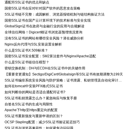
通配符SSL证书的优点和缺点
国密SSL证书在应对针对国产软件的恶意攻击策略
SSL证书链不完整：成因解析、浏览器报错机制与链结构验证方法
国密SSL证书在国产云计算环境下的技术标准与安全实现
GlobalSign证书在政府与金融行业的应用与合规解读
全球信任网络！Digicert根证书浏览器预埋情况查询
没有SSL证书的网站有哪些安全风险？潜在威胁分析
Nginx反向代理与SSL安装设置全解析
什么是SSL证书X.509标准？
国密SSL证书安全配置：SM2算法套件与Nginx/Apache适配
什么是SSL证书链信任模型？
密钥交换机制：DH与ECDH在SSL证书中的关键作用
【重要变更通知】Sectigo/DigiCert/Globalsign等SSL证书有效期调整为199天
SSL证书编排系统安全风险与防护策略：证书泄露、私钥管理及自动化审计技术要点
如何在tomcat中安装PFX格式SSL证书
如何判断你的网站是否适合通配符证书?
SSL证书私钥泄露怎么办？紧急响应与恢复手册
自签名SSL证书的生成与局限性
Apache下http至https重定向的配置
SSL证书重新颁发与重新申请的区别？
OCSP Stapling配置：减少SSL证书验证延迟技巧
SSL证书与浏览器兼容性：如何避免访问问题