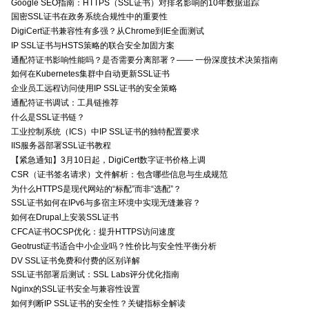
Google SEO指南：HTTPS（SSL证书）对排名影响的10年数据追踪
国密SSL证书在政务系统合规性中的重要性
DigiCert证书兼容性有多强？从Chrome到IE全面测试
IP SSL证书与HSTS策略的联合安全加固方案
通配符证书影响性能吗？是否需要分离部署？—— 一份深度技术决策指南
如何在Kubernetes集群中自动更新SSL证书
企业员工远程访问使用IP SSL证书的安全策略
通配符证书调试：工具链推荐
什么是SSL证书链？
工业控制系统（ICS）中IP SSL证书的独特配置要求
IIS服务器部署SSL证书教程
【紧急通知】3月10日起，DigiCert数字证书价格上调
CSR（证书签名请求）文件解析：包含哪些信息与生成规范
为什么HTTPS是现代网站的“标配”而非“选配”？
SSL证书如何在IPv6与多宿主环境中实现无缝兼容？
如何在Drupal上安装SSL证书
CFCA证书OCSP优化：提升HTTPS访问速度
Geotrust证书适合中小企业吗？性价比与安全性平衡分析
DV SSL证书免费和付费的区别详解
SSL证书部署后测试：SSL Labs评分优化指南
Nginx的SSL证书安全与兼容性设置
如何判断IP SSL证书的安全性？关键指标全解读