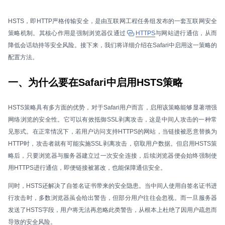
HSTS，即HTTP严格传输安全，是由互联网工程任务组发布的一套互联网安全
策略机制。其核心作用是强制浏览器仅通过
HTTPS
与网站进行通信，从而
降低会话劫持等安全风险。接下来，我们将详细介绍在Safari中启用这一策略的
配置方法。
一、为什么要在Safari中启用HSTS策略
HSTS策略具有多方面的优势，对于Safari用户而言，启用该策略能够显著增强
网络浏览的安全性。它可以有效抵御SSL剥离攻击，这是中间人攻击的一种常
见形式。在正常情况下，若用户访问支持HTTPS的网站，当链接被恶意替换为
HTTP时，攻击者就有可能实施SSL剥离攻击，窃取用户数据。但启用HSTS策
略后，只要浏览器与服务器建立过一次安全连接，后续浏览器便会始终强制使
用HTTPS进行通信，即便链接被篡改，也能保障通信安全。
同时，HSTS还解决了自签名证书带来的安全隐患。当中间人使用自签名证书进
行攻击时，多数浏览器虽会给出警告，但部分用户往往会忽视。而一旦服务器
发送了HSTS字段，用户将无法再忽略此类警告，从根本上杜绝了因用户疏忽而
导致的安全风险。