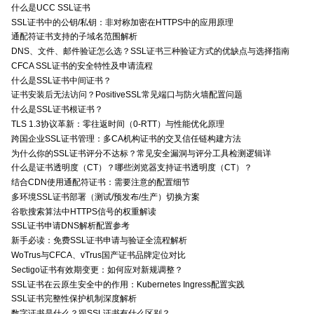
什么是UCC SSL证书
SSL证书中的公钥/私钥：非对称加密在HTTPS中的应用原理
通配符证书支持的子域名范围解析
DNS、文件、邮件验证怎么选？SSL证书三种验证方式的优缺点与选择指南
CFCA SSL证书的安全特性及申请流程
什么是SSL证书中间证书？
证书安装后无法访问？PositiveSSL常见端口与防火墙配置问题
什么是SSL证书根证书？
TLS 1.3协议革新：零往返时间（0-RTT）与性能优化原理
跨国企业SSL证书管理：多CA机构证书的交叉信任链构建方法
为什么你的SSL证书评分不达标？常见安全漏洞与评分工具检测逻辑详
什么是证书透明度（CT）？哪些浏览器支持证书透明度（CT）？
结合CDN使用通配符证书：需要注意的配置细节
多环境SSL证书部署（测试/预发布/生产）切换方案
谷歌搜索算法中HTTPS信号的权重解读
SSL证书申请DNS解析配置参考
新手必读：免费SSL证书申请与验证全流程解析
WoTrus与CFCA、vTrus国产证书品牌定位对比
Sectigo证书有效期变更：如何应对新规调整？
SSL证书在云原生安全中的作用：Kubernetes Ingress配置实践
SSL证书完整性保护机制深度解析
数字证书是什么？跟SSL证书有什么区别？