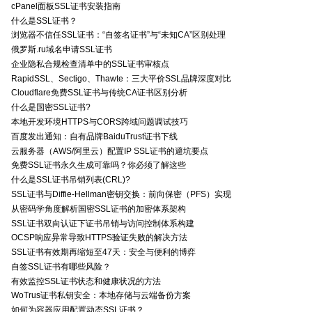
cPanel面板SSL证书安装指南
什么是SSL证书？
浏览器不信任SSL证书：“自签名证书”与“未知CA”区别处理
俄罗斯.ru域名申请SSL证书
企业隐私合规检查清单中的SSL证书审核点
RapidSSL、Sectigo、Thawte：三大平价SSL品牌深度对比
Cloudflare免费SSL证书与传统CA证书区别分析
什么是国密SSL证书?
本地开发环境HTTPS与CORS跨域问题调试技巧
百度发出通知：自有品牌BaiduTrust证书下线
云服务器（AWS/阿里云）配置IP SSL证书的避坑要点
免费SSL证书永久生成可靠吗？你必须了解这些
什么是SSL证书吊销列表(CRL)?
SSL证书与Diffie-Hellman密钥交换：前向保密（PFS）实现
从密码学角度解析国密SSL证书的加密体系架构
SSL证书双向认证下证书吊销与访问控制体系构建
OCSP响应异常导致HTTPS验证失败的解决方法
SSL证书有效期再缩短至47天：安全与便利的博弈
自签SSL证书有哪些风险？
有效监控SSL证书状态和健康状况的方法
WoTrus证书私钥安全：本地存储与云端备份方案
如何为容器应用配置动态SSL证书？