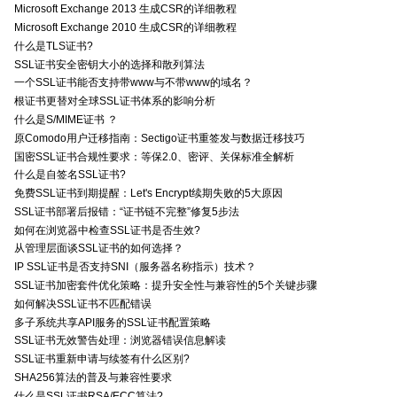
Microsoft Exchange 2013 生成CSR的详细教程
Microsoft Exchange 2010 生成CSR的详细教程
什么是TLS证书?
SSL证书安全密钥大小的选择和散列算法
一个SSL证书能否支持带www与不带www的域名？
根证书更替对全球SSL证书体系的影响分析
什么是S/MIME证书 ？
原Comodo用户迁移指南：Sectigo证书重签发与数据迁移技巧
国密SSL证书合规性要求：等保2.0、密评、关保标准全解析
什么是自签名SSL证书?
免费SSL证书到期提醒：Let's Encrypt续期失败的5大原因
SSL证书部署后报错：“证书链不完整”修复5步法
如何在浏览器中检查SSL证书是否生效?
从管理层面谈SSL证书的如何选择？
IP SSL证书是否支持SNI（服务器名称指示）技术？
SSL证书加密套件优化策略：提升安全性与兼容性的5个关键步骤
如何解决SSL证书不匹配错误
多子系统共享API服务的SSL证书配置策略
SSL证书无效警告处理：浏览器错误信息解读
SSL证书重新申请与续签有什么区别?
SHA256算法的普及与兼容性要求
什么是SSL证书RSA/ECC算法?