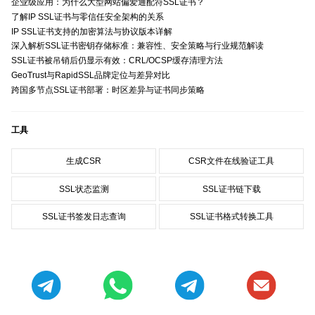
企业级应用：为什么大型网站偏爱通配符SSL证书？
了解IP SSL证书与零信任安全架构的关系
IP SSL证书支持的加密算法与协议版本详解
深入解析SSL证书密钥存储标准：兼容性、安全策略与行业规范解读
SSL证书被吊销后仍显示有效：CRL/OCSP缓存清理方法
GeoTrust与RapidSSL品牌定位与差异对比
跨国多节点SSL证书部署：时区差异与证书同步策略
工具
生成CSR
CSR文件在线验证工具
SSL状态监测
SSL证书链下载
SSL证书签发日志查询
SSL证书格式转换工具
锐安信DV SSL证书