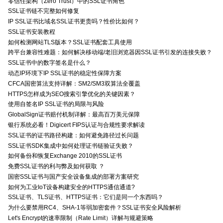
零信任架构（Zero Trust）中的SSL证书角色
SSL证书链不完整如何修复
IP SSL证书比域名SSL证书更贵吗？性价比如何？
SSL证书安装教程
如何检测网站TLS版本？SSL证书配套工具使用
跨平台兼容性难题：如何解决移动端/老旧浏览器因SSL证书引发的连接失败？
SSL证书中的数字签名是什么？
动态IP环境下IP SSL证书的稳定性保障方案
CFCA国密算法支持详解：SM2/SM3双算法全覆盖
HTTPS怎样成为SEO搜索引擎优化的关键因素？
使用自签名IP SSL证书的局限与风险
GlobalSign证书赔付机制详解：最高百万美元保障
银行系统必看！Digicert FIPS认证与合规性要求解读
SSL证书的证书路径构建：如何避免路径过长问题
SSL证书SDK集成中如何处理证书链验证失败？
如何备份和恢复Exchange 2010的SSL证书
免费SSL证书的利与弊及如何获取 ？
国密SSL证书与国产安全设备集成的部署方案研究
如何为工业IoT设备构建安全的HTTPS通信通道?
SSL证书、TLS证书、HTTPS证书：它们是同一个东西吗？
为什么要禁用RC4、SHA-1等弱加密套件？SSL证书安全风险解析
Let's Encrypt的速率限制（Rate Limit）详解与规避策略