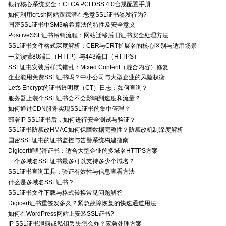
银行核心系统安全：CFCA PCI DSS 4.0合规配置手册
如何利用crt.sh网站跟踪潜在恶意SSL证书签发行为?
国密SSL证书中SM3哈希算法的特性及安全意义
PositiveSSL证书吊销流程：网站迁移后旧证书安全处理方法
SSL证书文件格式深度解析：CER与CRT扩展名的核心区别与适用场景
一文读懂80端口（HTTP）与443端口（HTTPS）
SSL证书安装后样式错乱：Mixed Content（混合内容）修复
企业能用免费SSL证书吗？中小公司与大型企业的风险权衡
Let's Encrypt的证书透明度（CT）日志：如何查询？
服务器上装个SSL证书会不会影响到速度和流量？
如何通过CDN服务实现SSL证书的集中管理？
部署IP SSL证书后，如何进行安全测试与验证？
SSL证书防篡改HMAC如何保障数据完整性？防篡改机制深度解析
国密SSL证书的证书监控与告警系统构建指南
Digicert通配符证书：适合大型企业的多域名HTTPS方案
一个多域名SSL证书最多可以支持多少个域名？
SSL证书查询工具：验证有效性与信息查看方法
什么是多域名SSL证书？
SSL证书文件下载与格式转换常见问题解答
Digicert证书重签发多久？紧急故障恢复的快速通道用法
如何在WordPress网站上安装SSL证书?
IP SSL证书泄露或私钥丢失怎么办？应急处理方案