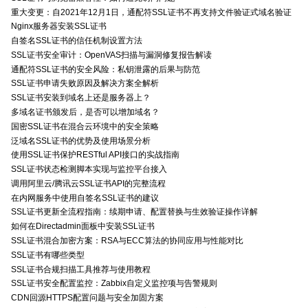
重大变更：自2021年12月1日，通配符SSL证书不再支持文件验证式域名验证
Nginx服务器安装SSL证书
自签名SSL证书的信任机制设置方法
SSL证书安全审计：OpenVAS扫描与漏洞修复报告解读
通配符SSL证书的安全风险：私钥泄露的后果与防范
SSL证书申请失败原因及解决方案全解析
SSL证书安装到域名上还是服务器上？
多域名证书颁发后，是否可以增加域名？
国密SSL证书在混合云环境中的安全策略
泛域名SSL证书的优势及使用场景分析
使用SSL证书保护RESTful API接口的实战指南
SSL证书状态检测脚本实现与监控平台接入
调用阿里云/腾讯云SSL证书API的完整流程
在内网服务中使用自签名SSL证书的建议
SSL证书更新全流程指南：续期申请、配置替换与生效验证操作详解
如何在Directadmin面板中安装SSL证书
SSL证书混合加密方案：RSA与ECC算法的协同应用与性能对比
SSL证书有哪些类型
SSL证书合规扫描工具推荐与使用教程
SSL证书安全配置监控：Zabbix自定义监控项与告警规则
CDN回源HTTPS配置问题与安全加固方案