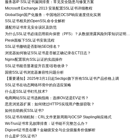
服务器IP SSL证书漏洞排查：常见安全隐患与修复方案
Microsoft Exchange 2013 安装配置SSL证书详细教程
GlobalSign国产化服务：中国地区OCSP响应速度优化实测
SSL证书相关的OpenSSL命令全解析
通配符证书常见安全误区及防范
为什么SSL证书必须启用前向保密（PFS）？从数据泄露风险到零知识证明的安全价值分析
Plesk面板下SSL证书安装流程
SSL证书撤销是否影响SEO排名？
浏览器如何验证SSL证书是否被正确记录在CT日志？
Nginx配置双向SSL认证的实战操作
SSL证书能否显著提升百度/谷歌收录？
国密SSL证书浏览器兼容性问题分析
【重要通知】2025年3月1日起Sectigo旗下所有SSL证书产品价格上调
SSL证书在动态网络环境中的自适应策略
什么是SSL证书钉扎技术?
电商网站SSL证书选购指南：选择OV还是EV证书？
恶意浏览器扩展：如何绕过HTTPS实现用户数据窃取？
如何自助购买SSL证书?
SSL证书吊销机制：CRL文件更新周期与OCSP Stapling响应格式
WoTrus证书常见故障排查：证书链不完整怎么办？
Digicert证书贵在哪？金融级安全与企业级服务价值解析
什么是IP SSL证书?