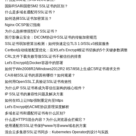
国际RSA和国密SM2 SSL证书的区别？
什么是多域名通配符SSL证书？
如何选择SSL证书加密算法？
Nginx OCSP装订指南
为什么选择增强型EV SSL证书？
医疗影像云安全：DICOM协议中SSL证书的传输加密规范
SSL证书弱加密算法检测：如何快速定位TLS 1.0/SSLv3残留服务
Certbot自动续签配置优化：应对Let's Encrypt根证书切换的5个关键参数调整
CRL文件下载失败导致SSL证书不被信任的排查
Let's Encrypt在Docker容器中的部署
如何于Win2008R2/Windows2012R2 IIS7/IIS8上生成CSR证书请求文件
CA吊销SSL证书的原因有哪些？如何规避？
如何用OpenSSL工具验证SSL证书有效性
为什么IP SSL证书将成为零信任架构的核心组件？
IP SSL证书的兼容性问题及解决方案
如何在IIS上让http强制重定向至https
Let's Encrypt的ACME协议原理深度解析
多域名证书和通配符证书有什么区别?
什么是HTTPS混合内容？为什么浏览器会拦截它？
使用通配符SSL证书保护www与非www域名的方案
混合云多集群SSL证书同步：Kubernetes Operator的设计与实践