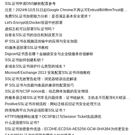
SSL证书申请DNS解析配置参考
注意！2024年10月31日起Google Chrome不再认可Entrust和AffirmTrust签发的TLS证书
免费SSL证书加密能力分析：是否满足基本安全需求？
Let's Encrypt在Docker容器中的部署
虚拟主机可以部署SSL证书吗？
自签名SSL证书的信任机制设置方法
IP SSL证书在视频流传输中的应用与安全加固
IIS服务器部署SSL证书教程
Digicert证书贵在哪？金融级安全与企业级服务价值解析
SSL证书如何创建私钥？
多域名SSL证书保护什么类型的域名？
Microsoft Exchange 2013 安装配置SSL证书详细教程
SSL证书无效警告处理：浏览器错误信息解读
IP SSL证书与负载均衡器的兼容性配置技巧
SSL证书与CSP nonce值：动态脚本加载的安全增强
跨服务器迁移SSL证书常见问题排查：证书链缺失、主机名不匹配等6大错误解决方案
PositiveSSL证书吊销流程：网站迁移后旧证书安全处理方法
跨境电商平台为何必须部署SSL证书？
HTTPS拖慢网站速度？OCSP装订与Session Ticket实战调优
什么是国密SSL证书?
SSL证书加密套件优选：ECDHE-ECDSA-AES256-GCM-SHA384为何更安全