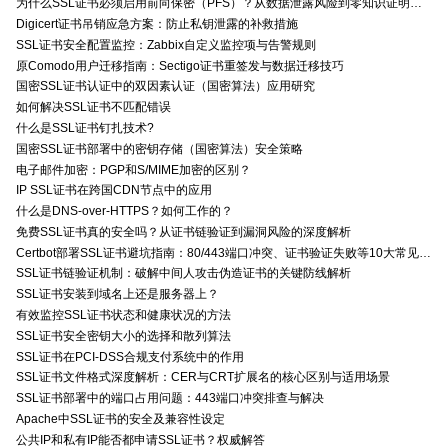
为什么SSL证书必须启用前向保密（PFS）？从数据泄露风险到零知识证明的安全价值分析
Digicert证书吊销应急方案：防止私钥泄露的补救措施
SSL证书安全配置监控：Zabbix自定义监控项与告警规则
原Comodo用户迁移指南：Sectigo证书重签发与数据迁移技巧
国密SSL证书认证中的双因素认证（国密算法）应用研究
如何解决SSL证书不匹配错误
什么是SSL证书钉扎技术?
国密SSL证书部署中的密钥存储（国密算法）安全策略
电子邮件加密：PGP和S/MIME加密的区别？
IP SSL证书在跨国CDN节点中的应用
什么是DNS-over-HTTPS？如何工作的？
免费SSL证书真的安全吗？从证书链验证到漏洞风险的深度解析
Certbot部署SSL证书避坑指南：80/443端口冲突、证书验证失败等10大常见问题解决方案
SSL证书链验证机制：破解中间人攻击伪造证书的关键防线解析
SSL证书安装到域名上还是服务器上？
有效监控SSL证书状态和健康状况的方法
SSL证书安全密钥大小的选择和散列算法
SSL证书在PCI-DSS合规支付系统中的作用
SSL证书文件格式深度解析：CER与CRT扩展名的核心区别与适用场景
SSL证书部署中的端口占用问题：443端口冲突排查与解决
Apache中SSL证书的安全及兼容性设定
公共IP和私有IP能否都申请SSL证书？权威解答