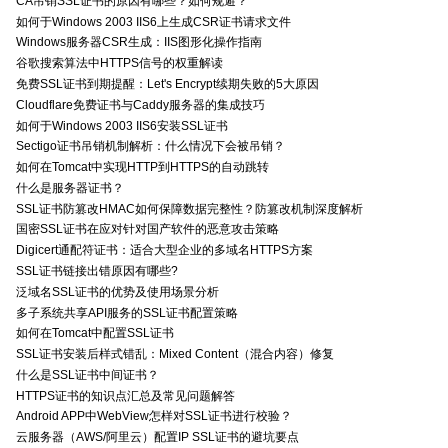
CA吊销SSL证书的原因有哪些？如何规避？
如何于Windows 2003 IIS6上生成CSR证书请求文件
Windows服务器CSR生成：IIS图形化操作指南
谷歌搜索算法中HTTPS信号的权重解读
免费SSL证书到期提醒：Let's Encrypt续期失败的5大原因
Cloudflare免费证书与Caddy服务器的集成技巧
如何于Windows 2003 IIS6安装SSL证书
Sectigo证书吊销机制解析：什么情况下会被吊销？
如何在Tomcat中实现HTTP到HTTPS的自动跳转
什么是服务器证书？
SSL证书防篡改HMAC如何保障数据完整性？防篡改机制深度解析
国密SSL证书在应对针对国产软件的恶意攻击策略
Digicert通配符证书：适合大型企业的多域名HTTPS方案
SSL证书链接出错原因有哪些?
泛域名SSL证书的优势及使用场景分析
多子系统共享API服务的SSL证书配置策略
如何在Tomcat中配置SSL证书
SSL证书安装后样式错乱：Mixed Content（混合内容）修复
什么是SSL证书中间证书？
HTTPS证书的知识点汇总及常见问题解答
Android APP中WebView怎样对SSL证书进行校验？
云服务器（AWS/阿里云）配置IP SSL证书的避坑要点