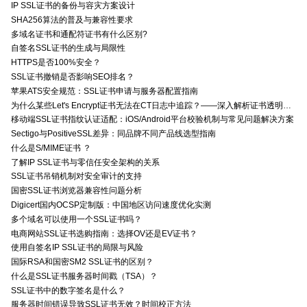
IP SSL证书的备份与容灾方案设计
SHA256算法的普及与兼容性要求
多域名证书和通配符证书有什么区别?
自签名SSL证书的生成与局限性
HTTPS是否100%安全？
SSL证书撤销是否影响SEO排名？
苹果ATS安全规范：SSL证书申请与服务器配置指南
为什么某些Let's Encrypt证书无法在CT日志中追踪？——深入解析证书透明度与Let's Encrypt的关系
移动端SSL证书指纹认证适配：iOS/Android平台校验机制与常见问题解决方案
Sectigo与PositiveSSL差异：同品牌不同产品线选型指南
什么是S/MIME证书 ？
了解IP SSL证书与零信任安全架构的关系
SSL证书吊销机制对安全审计的支持
国密SSL证书浏览器兼容性问题分析
Digicert国内OCSP定制版：中国地区访问速度优化实测
多个域名可以使用一个SSL证书吗？
电商网站SSL证书选购指南：选择OV还是EV证书？
使用自签名IP SSL证书的局限与风险
国际RSA和国密SM2 SSL证书的区别？
什么是SSL证书服务器时间戳（TSA）？
SSL证书中的数字签名是什么？
服务器时间错误导致SSL证书无效？时间校正方法