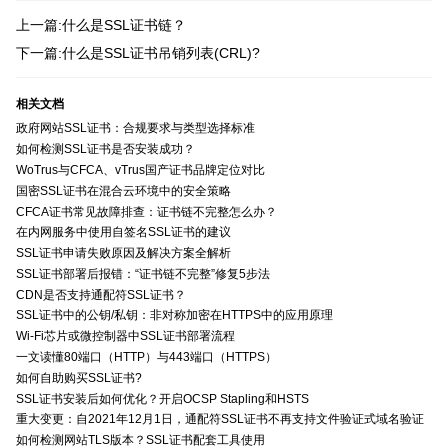
上一篇:什么是SSL证书链？
下一篇:什么是SSL证书吊销列表(CRL)?
相关文档
政府网站SSL证书：合规要求与类型选择标准
如何检测SSL证书是否安装成功？
WoTrus与CFCA、vTrus国产证书品牌定位对比
国密SSL证书在混合云环境中的安全策略
CFCA证书常见故障排查：证书链不完整怎么办？
在内网服务中使用自签名SSL证书的建议
SSL证书申请失败原因及解决方案全解析
SSL证书部署后报错：“证书链不完整”修复5步法
CDN是否支持通配符SSL证书？
SSL证书中的公钥/私钥：非对称加密在HTTPS中的应用原理
Wi-Fi芯片或微控制器中SSL证书部署流程
一文读懂80端口（HTTP）与443端口（HTTPS）
如何自助购买SSL证书?
SSL证书安装后如何优化？开启OCSP Stapling和HSTS
重大变更：自2021年12月1日，通配符SSL证书不再支持文件验证式域名验证
如何检测网站TLS版本？SSL证书配套工具使用