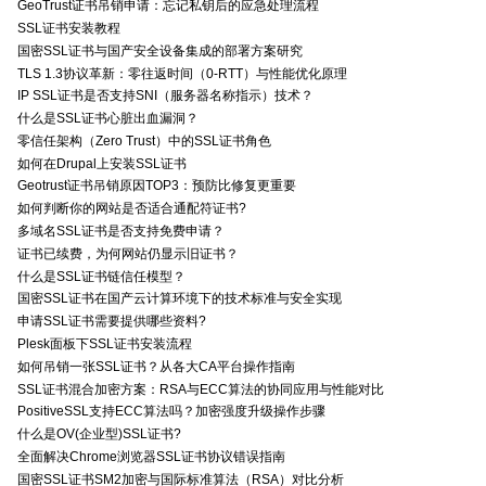
GeoTrust证书吊销申请：忘记私钥后的应急处理流程
SSL证书安装教程
国密SSL证书与国产安全设备集成的部署方案研究
TLS 1.3协议革新：零往返时间（0-RTT）与性能优化原理
IP SSL证书是否支持SNI（服务器名称指示）技术？
什么是SSL证书心脏出血漏洞？
零信任架构（Zero Trust）中的SSL证书角色
如何在Drupal上安装SSL证书
Geotrust证书吊销原因TOP3：预防比修复更重要
如何判断你的网站是否适合通配符证书?
多域名SSL证书是否支持免费申请？
证书已续费，为何网站仍显示旧证书？
什么是SSL证书链信任模型？
国密SSL证书在国产云计算环境下的技术标准与安全实现
申请SSL证书需要提供哪些资料?
Plesk面板下SSL证书安装流程
如何吊销一张SSL证书？从各大CA平台操作指南
SSL证书混合加密方案：RSA与ECC算法的协同应用与性能对比
PositiveSSL支持ECC算法吗？加密强度升级操作步骤
什么是OV(企业型)SSL证书?
全面解决Chrome浏览器SSL证书协议错误指南
国密SSL证书SM2加密与国际标准算法（RSA）对比分析