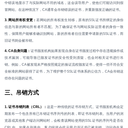
中错误地显示了与实际网站不符的域名，这会误导用户，使他们可能访问到假
冒网站。在这种情况下，CA通常会吊销错误的证书，并重新颁发正确的证书。
3. 网站所有权变更：
若网站的所有权发生转移，原有的SSL证书所绑定的身份
信息与新的网站所有者不匹配。为了确保证书与网站实际运营者的身份一致
性，保障用户能够准确识别网站，新的所有者往往需要申请新的SSL证书，而
旧证书则会被吊销。
4. CA自身问题：
证书颁发机构如果发现自身在证书颁发过程中存在违规操作或
技术漏洞，可能导致已颁发证书的安全性受到质疑，也会对相关证书进行吊
销。例如，CA被发现未严格按照规定的验证流程颁发证书，使得一些不符合安
全标准的网站获得了证书，为了维护整个SSL证书体系的公信力，CA会吊销这
些存在问题的证书。
三、吊销方式
1. 证书吊销列表（CRL）：
这是一种传统的证书吊销方式。证书颁发机构会定
期发布一个包含所有已吊销证书序列号的列表，即证书吊销列表。当用户的浏
览器或其他客户端访问网站时，会检查该网站使用的SSL证书的序列号是否在
CRL中。如果在列表中，客户端就会提示用户该证书已被吊销，访问存在风