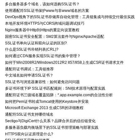
多台服务器多个域名，该如何选购SSL证书？
使用通配符SSL证书保护www与非www域名的方案
DevOps视角下的SSL证书存储库自动化管理：工具链集成与持续交付最佳实践
本地开发环境HTTPS与CORS跨域问题调试技巧
Nginx服务器中Http到Https的重定向设置教程
国密SSL证书安全配置：SM2算法套件与Nginx/Apache适配
SSL证书单向认证和双向认证的区别?
什么是SSL证书吊销列表(CRL)?
如何通过CDN服务实现SSL证书的集中管理？
如何于Win2008R2/Windows2012R2 IIS7/IIS8上生成CSR证书请求文件
通配符证书调试：工具链推荐
中文域名如何申请SSL证书？
SSL证书与浏览器兼容性：如何避免访问问题
多证书环境下IP SSL证书匹配规则：SNI技术原理与配置实践
通配符证书三级域名覆盖陷阱：*.app.example.com的合法性分析
如何把Pem证书转成Tomcat使用的Keystore并安装
Microsoft Exchange 2013 生成CSR的详细教程
通配符SSL证书支持哪些域名
Sectigo与DigiCert什么关系？品牌合并后的信任链变化
多服务器负载均衡场景下的SSL证书管理策略与部署实践
HTTPS双向认证原理是什么?