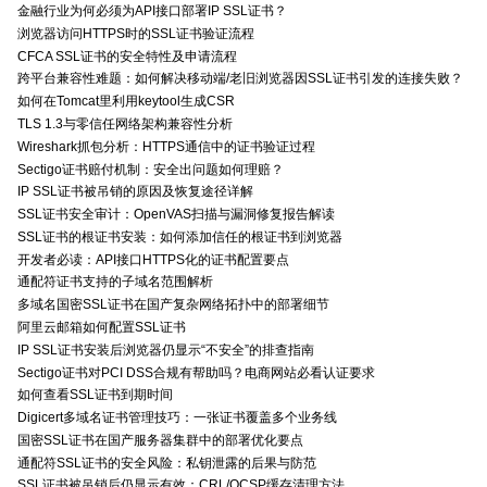
金融行业为何必须为API接口部署IP SSL证书？
浏览器访问HTTPS时的SSL证书验证流程
CFCA SSL证书的安全特性及申请流程
跨平台兼容性难题：如何解决移动端/老旧浏览器因SSL证书引发的连接失败？
如何在Tomcat里利用keytool生成CSR
TLS 1.3与零信任网络架构兼容性分析
Wireshark抓包分析：HTTPS通信中的证书验证过程
Sectigo证书赔付机制：安全出问题如何理赔？
IP SSL证书被吊销的原因及恢复途径详解
SSL证书安全审计：OpenVAS扫描与漏洞修复报告解读
SSL证书的根证书安装：如何添加信任的根证书到浏览器
开发者必读：API接口HTTPS化的证书配置要点
通配符证书支持的子域名范围解析
多域名国密SSL证书在国产复杂网络拓扑中的部署细节
阿里云邮箱如何配置SSL证书
IP SSL证书安装后浏览器仍显示“不安全”的排查指南
Sectigo证书对PCI DSS合规有帮助吗？电商网站必看认证要求
如何查看SSL证书到期时间
Digicert多域名证书管理技巧：一张证书覆盖多个业务线
国密SSL证书在国产服务器集群中的部署优化要点
通配符SSL证书的安全风险：私钥泄露的后果与防范
SSL证书被吊销后仍显示有效：CRL/OCSP缓存清理方法