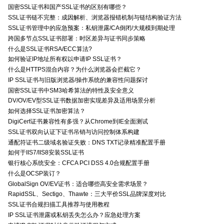
国密SSL证书和国产SSL证书的区别有哪些？
SSL证书链不完整：成因解析、浏览器报错机制与链结构验证方法
SSL证书管理中的应急预案：私钥泄露/CA倒闭/大规模到期处理
跨国多节点SSL证书部署：时区差异与证书同步策略
什么是SSL证书RSA/ECC算法?
如何验证IP地址所有权以申请IP SSL证书？
什么是HTTPS混合内容？为什么浏览器会拦截它？
IP SSL证书与旧版浏览器/操作系统的兼容性问题探讨
国密SSL证书中SM3哈希算法的特性及安全意义
DV/OV/EV型SSL证书数据加密实现差异及适用场景分析
如何选择SSL证书加密算法？
DigiCert证书兼容性有多强？从Chrome到IE全面测试
SSL证书双向认证下证书吊销与访问控制体系构建
通配符证书二级域名验证失败：DNS TXT记录精准配置手册
如何于IIS7/IIS8安装SSL证书
银行核心系统安全：CFCA PCI DSS 4.0合规配置手册
什么是OCSP装订？
GlobalSign OV/EV证书：适合哪些高安全需求场景？
RapidSSL、Sectigo、Thawte：三大平价SSL品牌深度对比
SSL证书合规扫描工具推荐与使用教程
IP SSL证书泄露或私钥丢失怎么办？应急处理方案