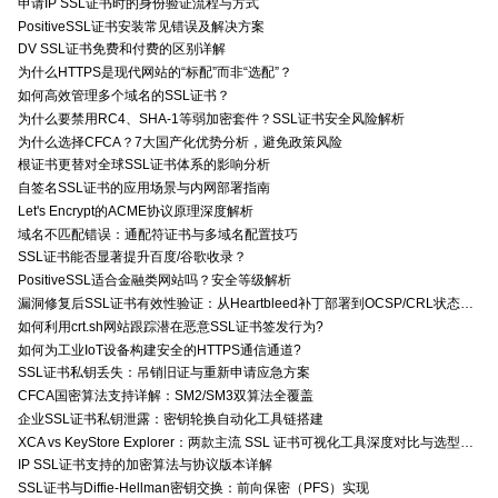
申请IP SSL证书时的身份验证流程与方式
PositiveSSL证书安装常见错误及解决方案
DV SSL证书免费和付费的区别详解
为什么HTTPS是现代网站的“标配”而非“选配”？
如何高效管理多个域名的SSL证书？
为什么要禁用RC4、SHA-1等弱加密套件？SSL证书安全风险解析
为什么选择CFCA？7大国产化优势分析，避免政策风险
根证书更替对全球SSL证书体系的影响分析
自签名SSL证书的应用场景与内网部署指南
Let's Encrypt的ACME协议原理深度解析
域名不匹配错误：通配符证书与多域名配置技巧
SSL证书能否显著提升百度/谷歌收录？
PositiveSSL适合金融类网站吗？安全等级解析
漏洞修复后SSL证书有效性验证：从Heartbleed补丁部署到OCSP/CRL状态检查的全链路确认方法
如何利用crt.sh网站跟踪潜在恶意SSL证书签发行为?
如何为工业IoT设备构建安全的HTTPS通信通道?
SSL证书私钥丢失：吊销旧证与重新申请应急方案
CFCA国密算法支持详解：SM2/SM3双算法全覆盖
企业SSL证书私钥泄露：密钥轮换自动化工具链搭建
XCA vs KeyStore Explorer：两款主流 SSL 证书可视化工具深度对比与选型指南
IP SSL证书支持的加密算法与协议版本详解
SSL证书与Diffie-Hellman密钥交换：前向保密（PFS）实现