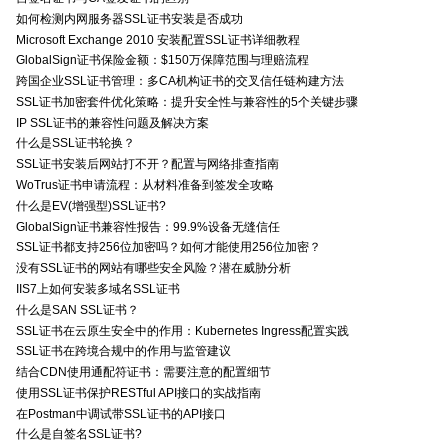
如何检测内网服务器SSL证书安装是否成功
Microsoft Exchange 2010 安装配置SSL证书详细教程
GlobalSign证书保险金额：$150万保障范围与理赔流程
跨国企业SSL证书管理：多CA机构证书的交叉信任链构建方法
SSL证书加密套件优化策略：提升安全性与兼容性的5个关键步骤
IP SSL证书的兼容性问题及解决方案
什么是SSL证书轮换？
SSL证书安装后网站打不开？配置与网络排查指南
WoTrus证书申请流程：从材料准备到签发全攻略
什么是EV(增强型)SSL证书?
GlobalSign证书兼容性报告：99.9%设备无缝信任
SSL证书都支持256位加密吗？如何才能使用256位加密？
没有SSL证书的网站有哪些安全风险？潜在威胁分析
IIS7上如何安装多域名SSL证书
什么是SAN SSL证书？
SSL证书在云原生安全中的作用：Kubernetes Ingress配置实践
SSL证书在跨境合规中的作用与监管建议
结合CDN使用通配符证书：需要注意的配置细节
使用SSL证书保护RESTful API接口的实战指南
在Postman中调试带SSL证书的API接口
什么是自签名SSL证书?