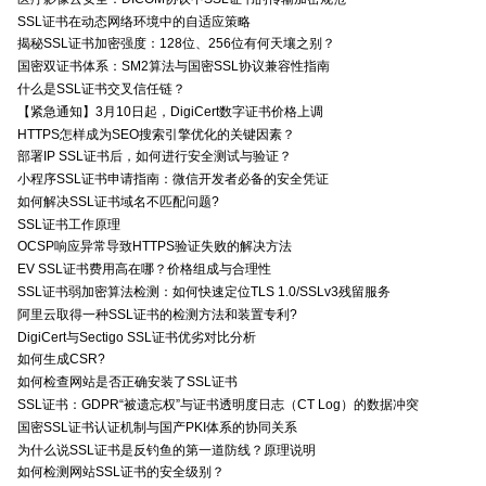
SSL证书在动态网络环境中的自适应策略
揭秘SSL证书加密强度：128位、256位有何天壤之别？
国密双证书体系：SM2算法与国密SSL协议兼容性指南
什么是SSL证书交叉信任链？
【紧急通知】3月10日起，DigiCert数字证书价格上调
HTTPS怎样成为SEO搜索引擎优化的关键因素？
部署IP SSL证书后，如何进行安全测试与验证？
小程序SSL证书申请指南：微信开发者必备的安全凭证
如何解决SSL证书域名不匹配问题?
SSL证书工作原理
OCSP响应异常导致HTTPS验证失败的解决方法
EV SSL证书费用高在哪？价格组成与合理性
SSL证书弱加密算法检测：如何快速定位TLS 1.0/SSLv3残留服务
阿里云取得一种SSL证书的检测方法和装置专利?
DigiCert与Sectigo SSL证书优劣对比分析
如何生成CSR?
如何检查网站是否正确安装了SSL证书
SSL证书：GDPR“被遗忘权”与证书透明度日志（CT Log）的数据冲突
国密SSL证书认证机制与国产PKI体系的协同关系
为什么说SSL证书是反钓鱼的第一道防线？原理说明
如何检测网站SSL证书的安全级别？