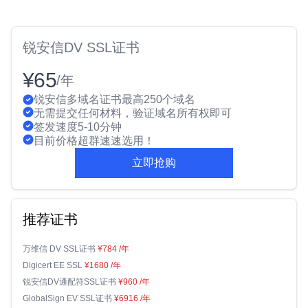
锐安信DV SSL证书
¥65
/年
锐安信多域名证书最高250个域名
无需提交任何材料，验证域名所有权即可
签发速度5-10分钟
目前价格超群速速选用！
立即抢购
推荐证书
万维信 DV SSL证书
¥784
/年
Digicert EE SSL
¥1680
/年
锐安信DV通配符SSL证书
¥960
/年
GlobalSign EV SSL证书
¥6916
/年