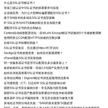
什么是SSL证书根证书？
等保三级认证中SSL证书的部署要求与实现
企业级应用：为什么大型网站偏爱通配符SSL证书？
基于SNI技术的多域名SSL证书选型策略
IP SSL证书与HSTS策略的联合安全加固方案
通配符SSL证书的优点和缺点
Certbot自动续签配置优化：应对Let's Encrypt根证书切换的5个关键参数调整
使用阿里云CDN配置HTTPS加速的完整步骤
自签SSL证书有哪些风险？
SSL证书安装后，无法通过https://打开访问
Sectigo证书有效期变更：如何应对新规调整？
cPanel面板SSL证书安装指南
同一张服务器证书是否可以配置在多台服务器上？
政府机构SSL证书部署：等保2.0与国产化替代方案
如何在浏览器查看SSL证书签发者信息
全球信任网络！Digicert根证书浏览器预埋情况查询
证书透明度（CT）日志对IP SSL证书的影响分析
国密SSL证书安全漏洞分析：常见风险与防范策略
国密SSL证书在国产数据库加密通信中的技术标准调整
服务器IP SSL证书漏洞排查：常见安全隐患与修复方案
多域名证书部分域名失效：“SAN列表未更新”问题处理