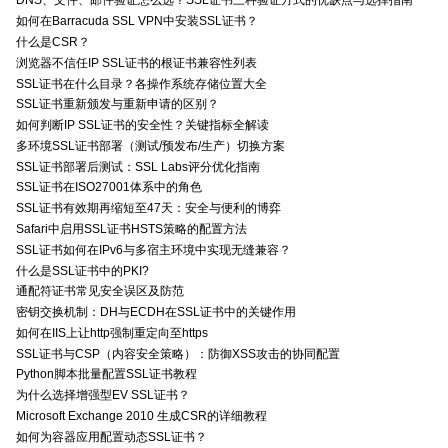
DNS、文件、邮件验证怎么选？SSL证书三种验证方式的优缺点与选择指南
如何在Barracuda SSL VPN中安装SSL证书？
什么是CSR？
浏览器不信任IP SSL证书的根证书兼容性列表
SSL证书在什么目录？各操作系统存储位置大全
SSL证书重新颁发与重新申请的区别？
如何判断IP SSL证书的安全性？关键指标全解读
多环境SSL证书部署（测试/预发布/生产）切换方案
SSL证书部署后测试：SSL Labs评分优化指南
SSL证书在ISO27001体系中的角色
SSL证书有效期再缩短至47天：安全与便利的博弈
Safari中启用SSL证书HSTS策略的配置方法
SSL证书如何在IPv6与多宿主环境中实现无缝兼容？
什么是SSL证书中的PKI?
通配符证书常见安全误区及防范
密钥交换机制：DH与ECDH在SSL证书中的关键作用
如何在IIS上让http强制重定向至https
SSL证书与CSP（内容安全策略）：防御XSS攻击的协同配置
Python脚本批量配置SSL证书教程
为什么选择增强型EV SSL证书？
Microsoft Exchange 2010 生成CSR的详细教程
如何为容器应用配置动态SSL证书？