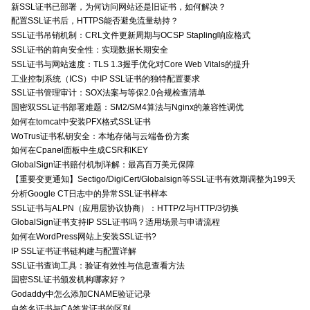
新SSL证书已部署，为何访问网站还是旧证书，如何解决？
配置SSL证书后，HTTPS能否避免流量劫持？
SSL证书吊销机制：CRL文件更新周期与OCSP Stapling响应格式
SSL证书的前向安全性：实现数据长期安全
SSL证书与网站速度：TLS 1.3握手优化对Core Web Vitals的提升
工业控制系统（ICS）中IP SSL证书的独特配置要求
SSL证书管理审计：SOX法案与等保2.0合规检查清单
国密双SSL证书部署难题：SM2/SM4算法与Nginx的兼容性调优
如何在tomcat中安装PFX格式SSL证书
WoTrus证书私钥安全：本地存储与云端备份方案
如何在Cpanel面板中生成CSR和KEY
GlobalSign证书赔付机制详解：最高百万美元保障
【重要变更通知】Sectigo/DigiCert/Globalsign等SSL证书有效期调整为199天
分析Google CT日志中的异常SSL证书样本
SSL证书与ALPN（应用层协议协商）：HTTP/2与HTTP/3切换
GlobalSign证书支持IP SSL证书吗？适用场景与申请流程
如何在WordPress网站上安装SSL证书?
IP SSL证书证书链构建与配置详解
SSL证书查询工具：验证有效性与信息查看方法
国密SSL证书颁发机构哪家好？
Godaddy中怎么添加CNAME验证记录
自签名证书与CA签发证书的区别