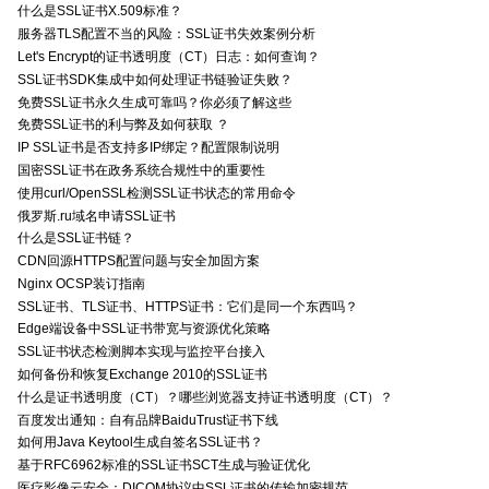
什么是SSL证书X.509标准？
服务器TLS配置不当的风险：SSL证书失效案例分析
Let's Encrypt的证书透明度（CT）日志：如何查询？
SSL证书SDK集成中如何处理证书链验证失败？
免费SSL证书永久生成可靠吗？你必须了解这些
免费SSL证书的利与弊及如何获取 ？
IP SSL证书是否支持多IP绑定？配置限制说明
国密SSL证书在政务系统合规性中的重要性
使用curl/OpenSSL检测SSL证书状态的常用命令
俄罗斯.ru域名申请SSL证书
什么是SSL证书链？
CDN回源HTTPS配置问题与安全加固方案
Nginx OCSP装订指南
SSL证书、TLS证书、HTTPS证书：它们是同一个东西吗？
Edge端设备中SSL证书带宽与资源优化策略
SSL证书状态检测脚本实现与监控平台接入
如何备份和恢复Exchange 2010的SSL证书
什么是证书透明度（CT）？哪些浏览器支持证书透明度（CT）？
百度发出通知：自有品牌BaiduTrust证书下线
如何用Java Keytool生成自签名SSL证书？
基于RFC6962标准的SSL证书SCT生成与验证优化
医疗影像云安全：DICOM协议中SSL证书的传输加密规范