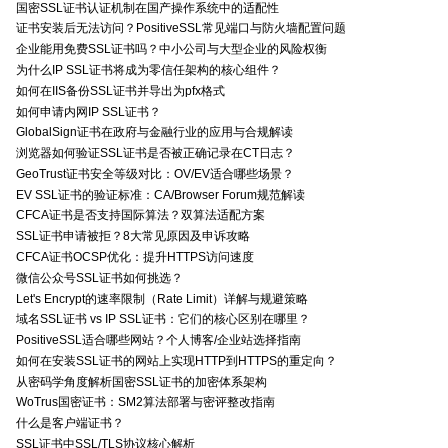
国密SSL证书认证机制在国产操作系统中的适配性
证书安装后无法访问？PositiveSSL常见端口与防火墙配置问题
企业能用免费SSL证书吗？中小公司与大型企业的风险权衡
为什么IP SSL证书将成为零信任架构的核心组件？
如何在IIS备份SSL证书并导出为pfx格式
如何申请内网IP SSL证书？
GlobalSign证书在政府与金融行业的应用与合规解读
浏览器如何验证SSL证书是否被正确记录在CT日志？
GeoTrust证书安全等级对比：OV/EV适合哪些场景？
EV SSL证书的验证标准：CA/Browser Forum规范解读
CFCA证书是否支持国际算法？双算法适配方案
SSL证书申请被拒？8大常见原因及申诉攻略
CFCA证书OCSP优化：提升HTTPS访问速度
微信公众号SSL证书如何挑选？
Let's Encrypt的速率限制（Rate Limit）详解与规避策略
域名SSL证书 vs IP SSL证书：它们的核心区别在哪里？
PositiveSSL适合哪些网站？个人博客/企业站选择指南
如何在安装SSL证书的网站上实现HTTP到HTTPS的重定向？
从密码学角度解析国密SSL证书的加密体系架构
WoTrus国密证书：SM2算法部署与密评整改指南
什么是客户端证书？
SSL证书中SSL/TLS协议核心解析