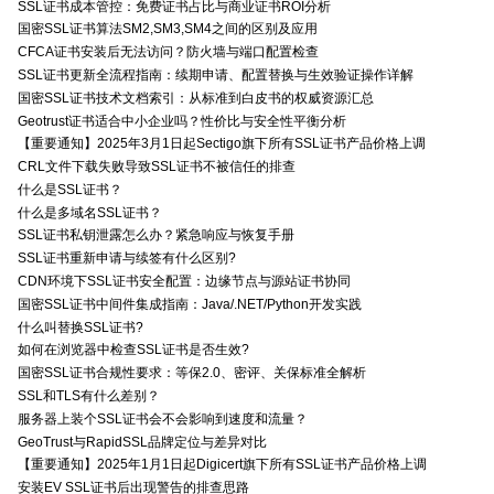
SSL证书成本管控：免费证书占比与商业证书ROI分析
国密SSL证书算法SM2,SM3,SM4之间的区别及应用
CFCA证书安装后无法访问？防火墙与端口配置检查
SSL证书更新全流程指南：续期申请、配置替换与生效验证操作详解
国密SSL证书技术文档索引：从标准到白皮书的权威资源汇总
Geotrust证书适合中小企业吗？性价比与安全性平衡分析
【重要通知】2025年3月1日起Sectigo旗下所有SSL证书产品价格上调
CRL文件下载失败导致SSL证书不被信任的排查
什么是SSL证书？
什么是多域名SSL证书？
SSL证书私钥泄露怎么办？紧急响应与恢复手册
SSL证书重新申请与续签有什么区别?
CDN环境下SSL证书安全配置：边缘节点与源站证书协同
国密SSL证书中间件集成指南：Java/.NET/Python开发实践
什么叫替换SSL证书?
如何在浏览器中检查SSL证书是否生效?
国密SSL证书合规性要求：等保2.0、密评、关保标准全解析
SSL和TLS有什么差别？
服务器上装个SSL证书会不会影响到速度和流量？
GeoTrust与RapidSSL品牌定位与差异对比
【重要通知】2025年1月1日起Digicert旗下所有SSL证书产品价格上调
安装EV SSL证书后出现警告的排查思路