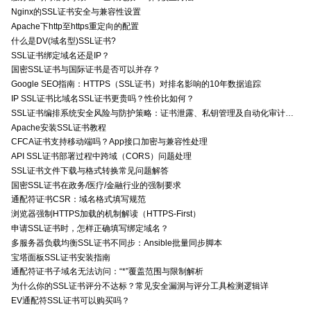
Nginx的SSL证书安全与兼容性设置
Apache下http至https重定向的配置
什么是DV(域名型)SSL证书?
SSL证书绑定域名还是IP？
国密SSL证书与国际证书是否可以并存？
Google SEO指南：HTTPS（SSL证书）对排名影响的10年数据追踪
IP SSL证书比域名SSL证书更贵吗？性价比如何？
SSL证书编排系统安全风险与防护策略：证书泄露、私钥管理及自动化审计技术要点
Apache安装SSL证书教程
CFCA证书支持移动端吗？App接口加密与兼容性处理
API SSL证书部署过程中跨域（CORS）问题处理
SSL证书文件下载与格式转换常见问题解答
国密SSL证书在政务/医疗/金融行业的强制要求
通配符证书CSR：域名格式填写规范
浏览器强制HTTPS加载的机制解读（HTTPS-First）
申请SSL证书时，怎样正确填写绑定域名？
多服务器负载均衡SSL证书不同步：Ansible批量同步脚本
宝塔面板SSL证书安装指南
通配符证书子域名无法访问：“*”覆盖范围与限制解析
为什么你的SSL证书评分不达标？常见安全漏洞与评分工具检测逻辑详
EV通配符SSL证书可以购买吗？