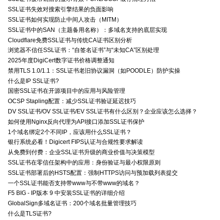
SSL证书失效对搜索引擎结果的负面影响
SSL证书如何实现防止中间人攻击（MITM）
SSL证书中的SAN（主题备用名称）：多域名支持的底层实现
Cloudflare免费SSL证书与传统CA证书区别分析
浏览器不信任SSL证书：“自签名证书”与“未知CA”区别处理
2025年度DigiCert数字证书价格调整通知
禁用TLS 1.0/1.1：SSL证书老旧协议漏洞（如POODLE）防护实操
什么是IP SSL证书?
国密SSL证书在开源项目中的应用与风险管理
OCSP Stapling配置：减少SSL证书验证延迟技巧
DV SSL证书/OV SSL证书/EV SSL证书有什么区别？企业应该怎么选择？
如何使用Nginx反向代理为API接口添加SSL证书保护
1个域名绑定2个不同IP，应该用什么SSL证书？
银行系统必看！Digicert FIPS认证与合规性要求解读
从免费到付费：企业SSL证书升级的商业价值与决策模型
SSL证书在零信任架构中的应用：身份验证与最小权限原则
SSL证书部署后的HSTS配置：强制HTTPS访问与预加载列表提交
一个SSL证书能否支持带www与不带www的域名？
F5 BIG - IP版本 9 中安装SSL证书的详细介绍
GlobalSign多域名证书：200个域名批量管理技巧
什么是TLS证书?