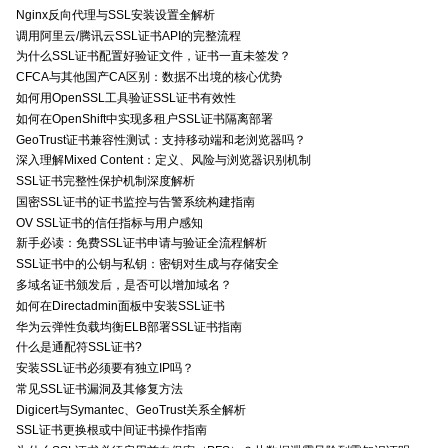
Nginx反向代理与SSL安装设置全解析
调用阿里云/腾讯云SSL证书API的完整流程
为什么SSL证书配置好验证文件，证书一直未签发？
CFCA与其他国产CA区别：数据不出境的核心优势
如何用OpenSSL工具验证SSL证书有效性
如何在OpenShift中实现多租户SSL证书隔离部署
GeoTrust证书兼容性测试：支持移动端和老浏览器吗？
深入理解Mixed Content：定义、风险与浏览器识别机制
SSL证书完整性保护机制深度解析
国密SSL证书的证书监控与告警系统构建指南
OV SSL证书的信任指标与用户感知
新手必读：免费SSL证书申请与验证全流程解析
SSL证书中的公钥与私钥：密钥对生成与存储安全
多域名证书颁发后，是否可以增加域名？
如何在Directadmin面板中安装SSL证书
华为云弹性负载均衡ELB部署SSL证书指南
什么是通配符SSL证书?
安装SSL证书必须要有独立IP吗？
常见SSL证书漏洞及其修复方法
Digicert与Symantec、GeoTrust关系全解析
SSL证书更换根或中间证书操作指南