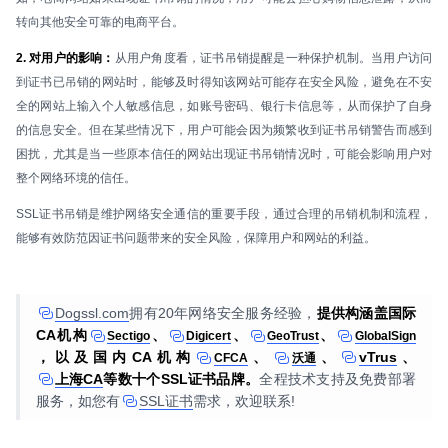
转向其他安全可靠的电商平台。
2. 对用户的影响：
从用户角度看，证书吊销提醒是一种保护机制。当用户访问
到证书已吊销的网站时，能够及时得知该网站可能存在安全风险，避免在不安
全的网站上输入个人敏感信息，如账号密码、银行卡信息等，从而保护了自身
的信息安全。但在某些情况下，用户可能会因为频繁收到证书吊销警告而感到
困扰，尤其是当一些原本信任的网站出现证书吊销情况时，可能会影响用户对
整个网络环境的信任。
SSL证书吊销是维护网络安全通信的重要手段，通过合理的吊销机制和流程，
能够有效防范因证书问题带来的安全风险，保障用户和网站的利益。
Dogssl.com
拥有20年网络安全服务经验，
提供构涵盖国际
CA机构
、
、
、
Sectigo
Digicert
GeoTrust
GlobalSign
，以及国内CA机构
、
、
vTrus
、
CFCA
沃通
上海CA
等数十个SSL证书品牌。
全程技术支持及免费部署
服务，如您有
SSL证书
需求，欢迎联系!