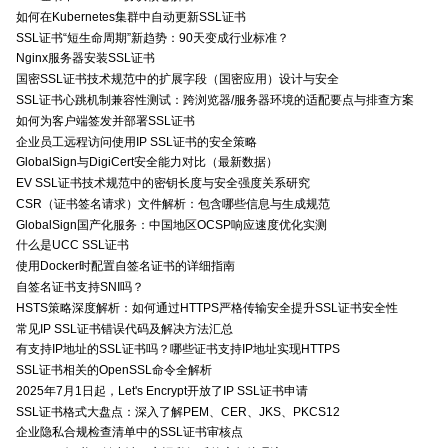
如何在Kubernetes集群中自动更新SSL证书
SSL证书“短生命周期”新趋势：90天变成行业标准？
Nginx服务器安装SSL证书
国密SSL证书技术规范中的扩展字段（国密应用）设计与安全
SSL证书心跳机制兼容性测试：跨浏览器/服务器环境的适配要点与排查方案
如何为客户端签发并部署SSL证书
企业员工远程访问使用IP SSL证书的安全策略
GlobalSign与DigiCert安全能力对比（最新数据）
EV SSL证书技术规范中的密钥长度与安全强度关系研究
CSR（证书签名请求）文件解析：包含哪些信息与生成规范
GlobalSign国产化服务：中国地区OCSP响应速度优化实测
什么是UCC SSL证书
使用Docker时配置自签名证书的详细指南
自签名证书支持SNI吗？
HSTS策略深度解析：如何通过HTTPS严格传输安全提升SSL证书安全性
常见IP SSL证书错误代码及解决方法汇总
有支持IP地址的SSL证书吗？哪些证书支持IP地址实现HTTPS
SSL证书相关的OpenSSL命令全解析
2025年7月1日起，Let's Encrypt开放了IP SSL证书申请
SSL证书格式大盘点：深入了解PEM、CER、JKS、PKCS12
企业隐私合规检查清单中的SSL证书审核点