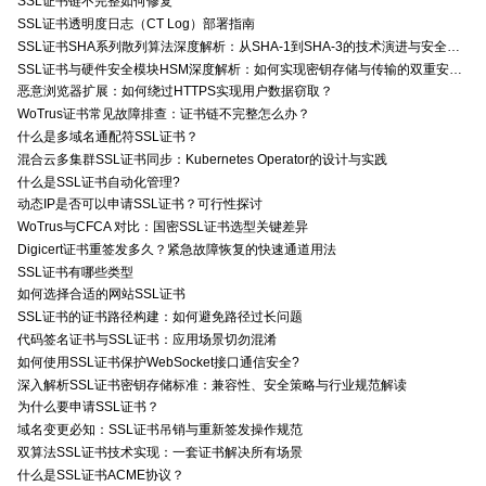
SSL证书链不完整如何修复
SSL证书透明度日志（CT Log）部署指南
SSL证书SHA系列散列算法深度解析：从SHA-1到SHA-3的技术演进与安全特性
SSL证书与硬件安全模块HSM深度解析：如何实现密钥存储与传输的双重安全防护？
恶意浏览器扩展：如何绕过HTTPS实现用户数据窃取？
WoTrus证书常见故障排查：证书链不完整怎么办？
什么是多域名通配符SSL证书？
混合云多集群SSL证书同步：Kubernetes Operator的设计与实践
什么是SSL证书自动化管理?
动态IP是否可以申请SSL证书？可行性探讨
WoTrus与CFCA 对比：国密SSL证书选型关键差异
Digicert证书重签发多久？紧急故障恢复的快速通道用法
SSL证书有哪些类型
如何选择合适的网站SSL证书
SSL证书的证书路径构建：如何避免路径过长问题
代码签名证书与SSL证书：应用场景切勿混淆
如何使用SSL证书保护WebSocket接口通信安全?
深入解析SSL证书密钥存储标准：兼容性、安全策略与行业规范解读
为什么要申请SSL证书？
域名变更必知：SSL证书吊销与重新签发操作规范
双算法SSL证书技术实现：一套证书解决所有场景
什么是SSL证书ACME协议？