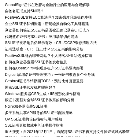
GlobalSign证书在政府与金融行业的应用与合规解读
自签名证书支持SNI吗？
PositiveSSL支持ECC算法吗？加密强度升级操作步骤
企业SSL证书私钥泄露：密钥轮换自动化工具链搭建
浏览器如何验证SSL证书是否被正确记录在CT日志？
代码签名证书与SSL证书：应用场景切勿混淆
SSL证书被吊销后仍显示有效：CRL/OCSP缓存清理方法
证书透明度（CT）日志对IP SSL证书的影响分析
PositiveSSL适合哪些网站？个人博客/企业站选择指南
如何在浏览器查看SSL证书签发者信息
如何在OpenShift中实现多租户SSL证书隔离部署
Digicert多域名证书管理技巧：一张证书覆盖多个业务线
Geotrust证书吊销原因TOP3：预防比修复更重要
国密SSL证书颁发机构哪家好？
Windows服务器CSR生成：IIS图形化操作指南
根证书更替对全球SSL证书体系的影响分析
Nginx服务器安装SSL证书
多子系统共享API服务的SSL证书配置策略
OV SSL证书的信任指标与用户感知
SSL证书更换根或中间证书操作指南
重大变更：自2021年12月1日，通配符SSL证书不再支持文件验证式域名验证