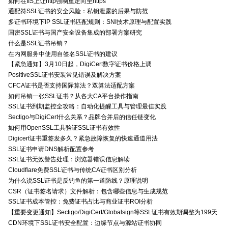
如何在IIS上让http强制重定向至https
通配符SSL证书的安全风险：私钥泄露的后果与防范
多证书环境下IP SSL证书匹配规则：SNI技术原理与配置实践
国密SSL证书与国产安全设备集成的部署方案研究
什么是SSL证书吊销？
在内网服务中使用自签名SSL证书的建议
【紧急通知】3月10日起，DigiCert数字证书价格上调
PositiveSSL证书安装常见错误及解决方案
CFCA证书是否支持国际算法？双算法适配方案
如何吊销一张SSL证书？从各大CA平台操作指南
SSL证书到期监控全攻略：自动化提醒工具与管理最佳实践
Sectigo与DigiCert什么关系？品牌合并后的信任链变化
如何用OpenSSL工具验证SSL证书有效性
Digicert证书重签发多久？紧急故障恢复的快速通道用法
SSL证书申请DNS解析配置参考
SSL证书无效警告处理：浏览器错误信息解读
Cloudflare免费SSL证书与传统CA证书区别分析
为什么说SSL证书是反钓鱼的第一道防线？原理说明
CSR（证书签名请求）文件解析：包含哪些信息与生成规范
SSL证书成本管控：免费证书占比与商业证书ROI分析
【重要变更通知】Sectigo/DigiCert/Globalsign等SSL证书有效期调整为199天
CDN环境下SSL证书安全配置：边缘节点与源站证书协同