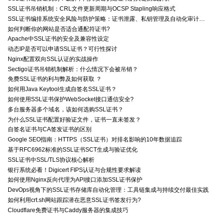
SSL证书吊销机制：CRL文件更新周期与OCSP Stapling响应格式
SSL证书编排系统安全风险与防护策略：证书泄露、私钥管理及自动化审计技术要点
如何判断你的网站是否适合通配符证书?
Apache中SSL证书的安全及兼容性设定
动态IP是否可以申请SSL证书？可行性探讨
Nginx配置双向SSL认证的实战操作
Sectigo证书吊销机制解析：什么情况下会被吊销？
免费SSL证书的利与弊及如何获取 ？
如何用Java Keytool生成自签名SSL证书？
如何使用SSL证书保护WebSocket接口通信安全?
多台服务器多个域名，该如何选购SSL证书？
为什么SSL证书配置好验证文件，证书一直未签发？
自签名证书与CA签发证书的区别
Google SEO指南：HTTPS（SSL证书）对排名影响的10年数据追踪
基于RFC6962标准的SSL证书SCT生成与验证优化
SSL证书中SSL/TLS协议核心解析
银行系统必看！Digicert FIPS认证与合规性要求解读
如何使用Nginx反向代理为API接口添加SSL证书保护
DevOps视角下的SSL证书存储库自动化管理：工具链集成与持续交付最佳实践
如何利用crt.sh网站跟踪潜在恶意SSL证书签发行为?
Cloudflare免费证书与Caddy服务器的集成技巧