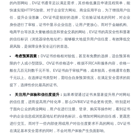
的内部网站，DV证书通常足以满足需求，其价格低廉且申请流程简单，能
快速实现HTTPS加密。对于企业官方网站、商业应用平台，为了增强用户信
任，提升企业形象，OV证书是较好的选择，它在验证域名的同时，对企业
身份进行了审核，证书中显示企业信息，让用户更放心。而对于金融机构、
电商平台等涉及大量敏感信息和资金交易的网站，EV证书的高安全性和显著
的信任标识（浏览器绿色地址栏）能够极大地提升用户信任度，有效降低交
易风险，是保障业务安全运行的首选。
考虑预算因素：
DV证书价格相对较低，甚至有免费的选择，适合预算有
限的个人或小型团队。OV证书价格适中，根据不同CA和服务内容，价格一
般在几百元到数千元不等。EV证书由于审核严格，成本较高，价格通常在数
千元以上。在选择证书类型时，需结合自身预算情况，在满足安全需求的前
提下，选择性价比最高的证书。
关注用户体验和信任度提升：
如果希望通过证书来显著提升用户对网站
的信任度，进而提高用户转化率，那么OV和EV证书会更有优势。特别是对
于面向公众的商业网站，用户在进行注册、登录、购买等操作时，看到证书
中的企业信息或浏览器地址栏的绿色标识，会增加对网站的信任感，更愿意
进行交互。而对于一些内部使用或用户对信任度要求不高的网站，DV证书
在满足基本安全需求的同时，不会对用户体验产生负面影响。