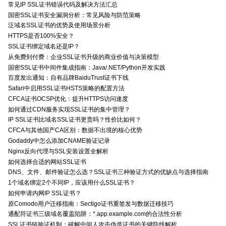
常见IP SSL证书错误代码及解决方法汇总
国密SSL证书安全漏洞分析：常见风险与防范策略
泛域名SSL证书的优势及使用场景分析
HTTPS是否100%安全？
SSL证书绑定域名还是IP？
从免费到付费：企业SSL证书升级的商业价值与决策模型
国密SSL证书中间件集成指南：Java/.NET/Python开发实践
百度发出通知：自有品牌BaiduTrust证书下线
Safari中启用SSL证书HSTS策略的配置方法
CFCA证书OCSP优化：提升HTTPS访问速度
如何通过CDN服务实现SSL证书的集中管理？
IP SSL证书比域名SSL证书更贵吗？性价比如何？
CFCA与其他国产CA区别：数据不出境的核心优势
Godaddy中怎么添加CNAME验证记录
Nginx反向代理与SSL安装设置全解析
如何选择合适的网站SSL证书
DNS、文件、邮件验证怎么选？SSL证书三种验证方式的优缺点与选择指南
1个域名绑定2个不同IP，应该用什么SSL证书？
如何申请内网IP SSL证书？
原Comodo用户迁移指南：Sectigo证书重签发与数据迁移技巧
通配符证书三级域名覆盖陷阱：*.app.example.com的合法性分析
SSL证书链验证机制：破解中间人攻击伪造证书的关键防线解析