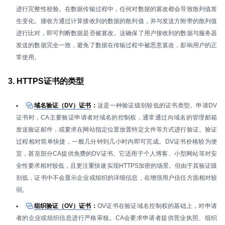
进行完整性校验。在数据传输过程中，任何对数据的篡改都会导致散列值发
生变化。接收方通过计算接收到的数据的散列值，并与发送方附带的散列值
进行比对，即可判断数据是否被篡改。这确保了用户接收到的数据与服务器
发送的数据完全一致，避免了数据在传输过程中被恶意篡改，影响用户的正
常使用。
3. HTTPS证书的类型
域名验证（DV）证书
：
这是一种验证级别较低的证书类型。申请DV
证书时，CA主要验证申请者对域名的控制权，通常通过向域名的管理邮箱
发送验证邮件，或要求在网站指定位置放置特定文件等方式进行验证。验证
过程相对简单快捷，一般几分钟到几小时内即可完成。DV证书价格较为便
宜，甚至部分CA提供免费的DV证书。它适用于个人博客、小型网站等对安
全性要求相对较低，且更注重快速实现HTTPS加密的场景。但由于其验证级
别低，证书中不会显示企业或组织的详细信息，在增强用户信任方面相对较
弱。
组织验证（OV）证书
：
OV证书在验证域名控制权的基础上，对申请
者的企业或组织信息进行严格审核。CA会要求申请者提供营业执照、组织