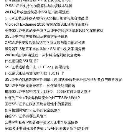
IP SSL证书支持的加密算法与协议版本详解
Wi-Fi芯片或微控制器中SSL证书部署流程
CFCA证书支持移动端吗？App接口加密与兼容性处理
Microsoft Exchange 2010 安装配置SSL证书详细教程
免费SSL证书真的安全吗？从证书链验证到漏洞风险的深度解析
SSL证书申请失败原因及解决方案全解析
CFCA证书安装后无法访问？防火墙与端口配置检查
服务器TLS配置不当的风险：SSL证书失效案例分析
WoTrus证书申请流程：从材料准备到签发全攻略
什么是国密SSL证书?
SSL证书透明度日志（CT Log）部署指南
什么是SSL证书签名时间戳（SCT）？
SSL证书心跳机制兼容性测试：跨浏览器/服务器环境的适配要点与排查方案
SSL证书与浏览器兼容性：如何避免访问问题
揭秘SSL证书加密强度：128位、256位有何天壤之别？
如何为工业IoT设备构建安全的HTTPS通信通道?
国密SSL证书在政务系统合规性中的重要性
如何检测网站SSL证书的安全级别？
自签SSL证书有哪些风险？
公共IP和私有IP能否都申请SSL证书？权威解答
多域名证书部分域名失效：“SAN列表未更新”问题处理