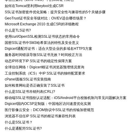
如何在Tomcat里利用keytool生成CSR
SSL证书加密套件优化策略：提升安全性与兼容性的5个关键步骤
GeoTrust证书安全等级对比：OV/EV适合哪些场景？
Microsoft Exchange 2010 生成CSR的详细教程
什么是TLS证书?
使用curl/OpenSSL检测SSL证书状态的常用命令
国密SSL证书中SM3哈希算法的特性及安全意义
Digicert通配符证书：适合大型企业的多域名HTTPS方案
服务器时间错误导致SSL证书无效？时间校正方法
动态IP环境下IP SSL证书的稳定性保障方案
全球信任网络！Digicert根证书浏览器预埋情况查询
工业控制系统（ICS）中IP SSL证书的独特配置要求
cPanel面板SSL证书安装指南
如何检查网站是否正确安装了SSL证书
什么是SSL证书吊销列表(CRL)?
移动端SSL证书指纹认证适配：iOS/Android平台校验机制与常见问题解决方案
Digicert国内OCSP定制版：中国地区访问速度优化实测
医疗影像云安全：DICOM协议中SSL证书的传输加密规范
浏览器不信任IP SSL证书的根证书兼容性列表
什么是SSL证书？
什么是通配符SSL证书?