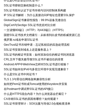
什么是OV(企业型)SSL证书?
SSL证书密钥交换机制是什么？
SSL证书双向认证下证书吊销与访问控制体系构建
IP SSL证书解析：为什么直接访问IP地址也需要SSL保护
GlobalSign证书兼容性报告：99.9%设备无缝信任
DigiCert与Sectigo SSL证书优劣对比分析
一文读懂80端口（HTTP）与443端口（HTTPS）
国密SSL证书技术文档索引：从标准到白皮书的权威资源汇总
俄罗斯.ru域名申请SSL证书
GeoTrust证书吊销申请：忘记私钥后的应急处理流程
SSL证书安装到域名上还是服务器上？
SSL证书的根证书安装：如何添加信任的根证书到浏览器
CRL文件下载失败导致SSL证书不被信任的排查
Android APP中WebView怎样对SSL证书进行校验？
SSL证书如何在IPv6与多宿主环境中实现无缝兼容？
什么是SSL证书中间证书？
TLS 1.3与零信任网络架构兼容性分析
如何把Pem证书转成Tomcat使用的Keystore并安装
在Postman中调试带SSL证书的API接口
什么是HTTPS混合内容？为什么浏览器会拦截它？
CA吊销SSL证书的原因有哪些？如何规避？
SSL证书管理审计：SOX法案与等保2.0合规检查清单