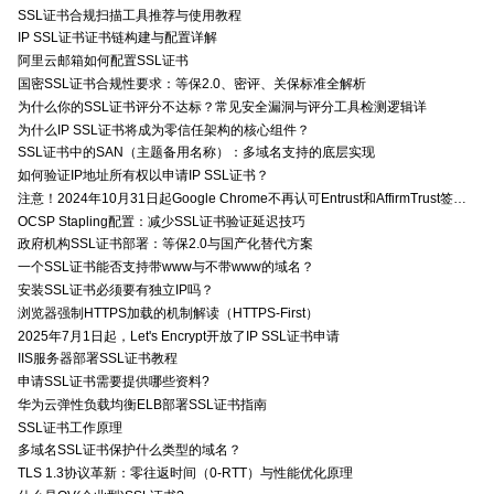
SSL证书合规扫描工具推荐与使用教程
IP SSL证书证书链构建与配置详解
阿里云邮箱如何配置SSL证书
国密SSL证书合规性要求：等保2.0、密评、关保标准全解析
为什么你的SSL证书评分不达标？常见安全漏洞与评分工具检测逻辑详
为什么IP SSL证书将成为零信任架构的核心组件？
SSL证书中的SAN（主题备用名称）：多域名支持的底层实现
如何验证IP地址所有权以申请IP SSL证书？
注意！2024年10月31日起Google Chrome不再认可Entrust和AffirmTrust签发的TLS证书
OCSP Stapling配置：减少SSL证书验证延迟技巧
政府机构SSL证书部署：等保2.0与国产化替代方案
一个SSL证书能否支持带www与不带www的域名？
安装SSL证书必须要有独立IP吗？
浏览器强制HTTPS加载的机制解读（HTTPS-First）
2025年7月1日起，Let's Encrypt开放了IP SSL证书申请
IIS服务器部署SSL证书教程
申请SSL证书需要提供哪些资料?
华为云弹性负载均衡ELB部署SSL证书指南
SSL证书工作原理
多域名SSL证书保护什么类型的域名？
TLS 1.3协议革新：零往返时间（0-RTT）与性能优化原理