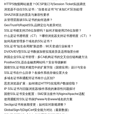
HTTPS拖慢网站速度？OCSP装订与Session Ticket实战调优
浏览器不信任SSL证书：“自签名证书”与“未知CA”区别处理
SHA256算法的普及与兼容性要求
从管理层面谈SSL证书的如何选择？
GeoTrust与RapidSSL品牌定位与差异对比
SSL证书都支持256位加密吗？如何才能使用256位加密？
什么是证书透明度（CT）？哪些浏览器支持证书透明度（CT）？
如何高效管理多个域名的SSL证书？
SSL证书“短生命周期”新趋势：90天变成行业标准？
DV/OV/EV型SSL证书数据加密实现差异及适用场景分析
跨国企业SSL证书管理：多CA机构证书的交叉信任链构建方法
PositiveSSL适合金融类网站吗？安全等级解析
国密SSL证书技术规范中的扩展字段（国密应用）设计与安全
SSL证书在什么目录？各操作系统存储位置大全
多域名证书和通配符证书有什么区别?
恶意浏览器扩展：如何绕过HTTPS实现用户数据窃取？
IP SSL证书与旧版浏览器/操作系统的兼容性问题探讨
国密SSL证书安全配置：SM2算法套件与Nginx/Apache适配
使用通配符SSL证书保护www与非www域名的方案
Sectigo证书有效期变更：如何应对新规调整？
GlobalSign与DigiCert安全能力对比（最新数据）