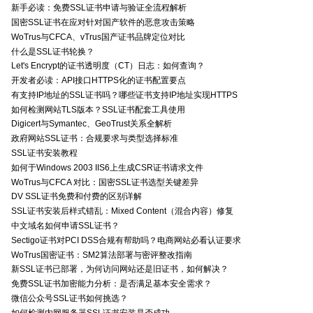
新手必读：免费SSL证书申请与验证全流程解析
国密SSL证书在应对针对国产软件的恶意攻击策略
WoTrus与CFCA、vTrus国产证书品牌定位对比
什么是SSL证书轮换？
Let's Encrypt的证书透明度（CT）日志：如何查询？
开发者必读：API接口HTTPS化的证书配置要点
有支持IP地址的SSL证书吗？哪些证书支持IP地址实现HTTPS
如何检测网站TLS版本？SSL证书配套工具使用
Digicert与Symantec、GeoTrust关系全解析
政府网站SSL证书：合规要求与类型选择标准
SSL证书安装教程
如何于Windows 2003 IIS6上生成CSR证书请求文件
WoTrus与CFCA 对比：国密SSL证书选型关键差异
DV SSL证书免费和付费的区别详解
SSL证书安装后样式错乱：Mixed Content（混合内容）修复
中文域名如何申请SSL证书？
Sectigo证书对PCI DSS合规有帮助吗？电商网站必看认证要求
WoTrus国密证书：SM2算法部署与密评整改指南
新SSL证书已部署，为何访问网站还是旧证书，如何解决？
免费SSL证书加密能力分析：是否满足基本安全需求？
微信公众号SSL证书如何挑选？
如何检测内网服务器SSL证书安装是否成功