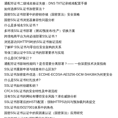
通配符证书二级域名验证失败：DNS TXT记录精准配置手册
如何选择SSL证书加密算法？
国密SSL证书部署中的密钥存储（国密算法）安全策略
国密SSL证书浏览器兼容性问题分析
什么是多域名SSL证书？
多环境SSL证书部署（测试/预发布/生产）切换方案
跨境电商平台为何必须部署SSL证书？
浏览器访问HTTPS时的SSL证书验证流程
了解IP SSL证书与零信任安全架构的关系
等保三级认证中SSL证书的部署要求与实现
什么是OCSP装订？
通配符证书影响性能吗？是否需要分离部署？—— 一份深度技术决策指南
SSL证书重新申请与续签有什么区别?
SSL证书加密套件优选：ECDHE-ECDSA-AES256-GCM-SHA384为何更安全
什么是SSL证书钉扎技术?
SSL证书如何创建私钥？
CFCA SSL证书的安全特性及申请流程
没有SSL证书的网站有哪些安全风险？潜在威胁分析
SSL证书部署后的HSTS配置：强制HTTPS访问与预加载列表提交
SSL证书在ISO27001体系中的角色
国密SSL证书认证中的双因素认证（国密算法）应用研究