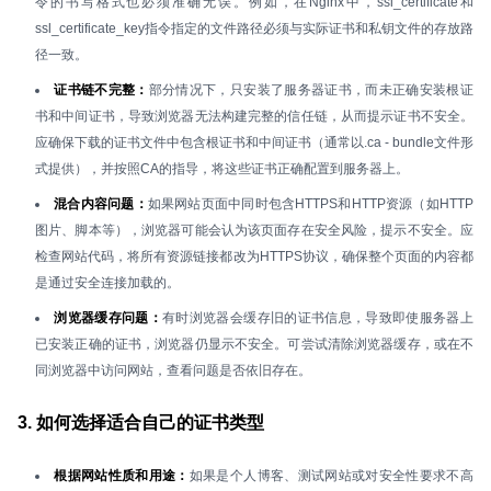
令的书写格式也必须准确无误。例如，在Nginx中，ssl_certificate和
ssl_certificate_key指令指定的文件路径必须与实际证书和私钥文件的存放路
径一致。
证书链不完整：
部分情况下，只安装了服务器证书，而未正确安装根证
书和中间证书，导致浏览器无法构建完整的信任链，从而提示证书不安全。
应确保下载的证书文件中包含根证书和中间证书（通常以.ca - bundle文件形
式提供），并按照CA的指导，将这些证书正确配置到服务器上。
混合内容问题：
如果网站页面中同时包含HTTPS和HTTP资源（如HTTP
图片、脚本等），浏览器可能会认为该页面存在安全风险，提示不安全。应
检查网站代码，将所有资源链接都改为HTTPS协议，确保整个页面的内容都
是通过安全连接加载的。
浏览器缓存问题：
有时浏览器会缓存旧的证书信息，导致即使服务器上
已安装正确的证书，浏览器仍显示不安全。可尝试清除浏览器缓存，或在不
同浏览器中访问网站，查看问题是否依旧存在。
3. 如何选择适合自己的证书类型
根据网站性质和用途：
如果是个人博客、测试网站或对安全性要求不高