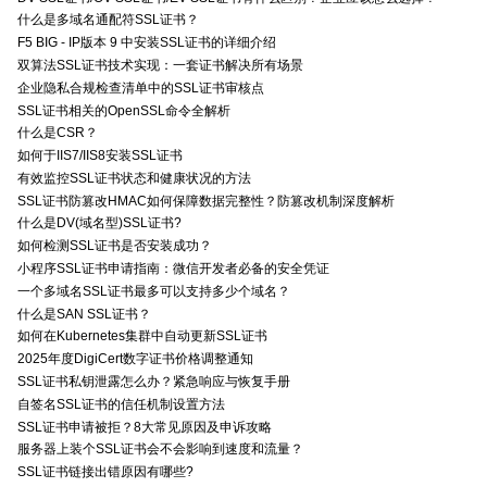
什么是多域名通配符SSL证书？
F5 BIG - IP版本 9 中安装SSL证书的详细介绍
双算法SSL证书技术实现：一套证书解决所有场景
企业隐私合规检查清单中的SSL证书审核点
SSL证书相关的OpenSSL命令全解析
什么是CSR？
如何于IIS7/IIS8安装SSL证书
有效监控SSL证书状态和健康状况的方法
SSL证书防篡改HMAC如何保障数据完整性？防篡改机制深度解析
什么是DV(域名型)SSL证书?
如何检测SSL证书是否安装成功？
小程序SSL证书申请指南：微信开发者必备的安全凭证
一个多域名SSL证书最多可以支持多少个域名？
什么是SAN SSL证书？
如何在Kubernetes集群中自动更新SSL证书
2025年度DigiCert数字证书价格调整通知
SSL证书私钥泄露怎么办？紧急响应与恢复手册
自签名SSL证书的信任机制设置方法
SSL证书申请被拒？8大常见原因及申诉攻略
服务器上装个SSL证书会不会影响到速度和流量？
SSL证书链接出错原因有哪些?