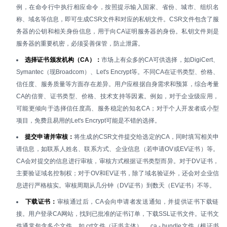
例，在命令行中执行相应命令，按照提示输入国家、省份、城市、组织名
称、域名等信息，即可生成CSR文件和对应的私钥文件。CSR文件包含了服
务器的公钥和相关身份信息，用于向CA证明服务器的身份。私钥文件则是
服务器的重要机密，必须妥善保管，防止泄露。
选择证书颁发机构（CA）：
市场上有众多的CA可供选择，如DigiCert、
Symantec（现Broadcom）、Let's Encrypt等。不同CA在证书类型、价格、
信任度、服务质量等方面存在差异。用户应根据自身需求和预算，综合考量
CA的信誉、证书类型、价格、技术支持等因素。例如，对于企业级应用，
可能更倾向于选择信任度高、服务稳定的知名CA；对于个人开发者或小型
项目，免费且易用的Let's Encrypt可能是不错的选择。
提交申请并审核：
将生成的CSR文件提交给选定的CA，同时填写相关申
请信息，如联系人姓名、联系方式、企业信息（若申请OV或EV证书）等。
CA会对提交的信息进行审核，审核方式根据证书类型而异。对于DV证书，
主要验证域名控制权；对于OV和EV证书，除了域名验证外，还会对企业信
息进行严格核实。审核周期从几分钟（DV证书）到数天（EV证书）不等。
下载证书：
审核通过后，CA会向申请者发送通知，并提供证书下载链
接。用户登录CA网站，找到已批准的证书订单，下载SSL证书文件。证书文
件通常包含多个文件，如.crt文件（证书主体）、.ca - bundle文件（根证书