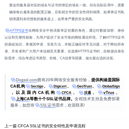
要这些服务器对应的域名与证书所绑定的域名一致。但在实际应用中，需要
确保每台服务器的配置正确，且私钥文件的安全性得到保障。如果将证书私
钥泄露到未经授权的服务器上，会带来严重的安全风险。
HTTPS证书
在网络安全中扮演着举足轻重的角色，通过对数据加密、身份
认证和完整性校验，为用户提供了安全可靠的网络通信环境。了解HTTPS证书
的基础知识，掌握其申请、安装方法，并能正确应对常见问题，对于网站所有
者、开发者和广大用户来说都至关重要。在选择HTTPS证书时，应根据自身实
际需求，综合考虑证书类型、价格、CA信誉等因素，做出最合适的决策。
Dogssl.com
拥有20年网络安全服务经验，
提供构涵盖国际
CA机构
、
、
、
Sectigo
Digicert
GeoTrust
GlobalSign
，以及国内CA机构
、
、
vTrus
、
CFCA
沃通
上海CA
等数十个SSL证书品牌。
全程技术支持及免费部署
服务，如您有
SSL证书
需求，欢迎联系!
上一篇:CFCA SSL证书的安全特性及申请流程