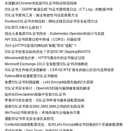
全面解决Chrome浏览器SSL证书协议错误指南
SSL证书：GDPR“被遗忘权”与证书透明度日志（CT Log）的数据冲突
SSL证书查询工具：验证有效性与信息查看方法
PositiveSSL证书吊销流程：网站迁移后旧证书安全处理方法
SSL和TLS有什么差别？
混合云多集群SSL证书同步：Kubernetes Operator的设计与实践
API SSL证书部署过程中跨域（CORS）问题处理
为什么HTTPS是现代网站的“标配”而非“选配”？
SSL证书安装后如何优化？开启OCSP Stapling和HSTS
Wireshark抓包分析：HTTPS通信中的证书验证过程
Microsoft Exchange 2013 安装配置SSL证书详细教程
SSL证书文件格式深度解析：CER与CRT扩展名的核心区别与适用场景
Python脚本批量配置SSL证书教程
免费SSL证书到期提醒：Let's Encrypt续期失败的5大原因
SSL证书安全审计：OpenVAS扫描与漏洞修复报告解读
如何在Directadmin面板中安装SSL证书
苹果ATS安全规范：SSL证书申请与服务器配置指南
国密SSL证书算法SM2,SM3,SM4之间的区别及应用
WoTrus证书私钥安全：本地存储与云端备份方案
通配符证书常见安全误区及防范
Certbot自动续签配置优化：应对Let's Encrypt根证书切换的5个关键参数调整
零信任架构（Zero Trust）中的SSL证书角色