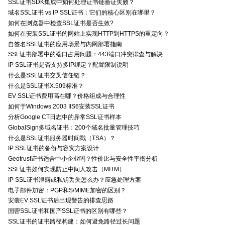
SSL证书SDK集成中如何处理证书链验证失败？
域名SSL证书 vs IP SSL证书：它们的核心区别在哪里？
如何在浏览器中检查SSL证书是否生效?
如何在安装SSL证书的网站上实现HTTP到HTTPS的重定向？
自签名SSL证书的应用场景与内网部署指南
SSL证书部署中的端口占用问题：443端口冲突排查与解决
IP SSL证书是否支持多IP绑定？配置限制说明
什么是SSL证书交叉信任链？
什么是SSL证书X.509标准？
EV SSL证书费用高在哪？价格组成与合理性
如何于Windows 2003 IIS6安装SSL证书
分析Google CT日志中的异常SSL证书样本
GlobalSign多域名证书：200个域名批量管理技巧
什么是SSL证书服务器时间戳（TSA）？
IP SSL证书的备份与容灾方案设计
Geotrust证书适合中小企业吗？性价比与安全性平衡分析
SSL证书如何实现防止中间人攻击（MITM）
IP SSL证书泄露或私钥丢失怎么办？应急处理方案
电子邮件加密：PGP和S/MIME加密的区别？
安装EV SSL证书后出现警告的排查思路
国密SSL证书和国产SSL证书的区别有哪些？
SSL证书的证书路径构建：如何避免路径过长问题