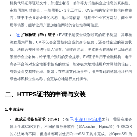
机构代码证等证明文件，并通过电话、邮件等方式核实企业信息的真实性。
审核周期相对较长，一般需要1 - 3个工作日。OV证书的安全性和信任度较
高，证书中会显示企业的名称、地址等信息，适用于企业官方网站、商业应
用等场景，能够让用户更加确信网站的合法性和可信度。
扩展验证（EV）证书
：
EV证书是安全级别最高的证书类型，其审核
流程最为严格。CA不仅会全面核实企业的身份信息，还会对企业的运营状
况、法律合规性等进行深入审查。审核通过后，浏览器会在地址栏以绿色背
景显示企业名称，给予用户强烈的安全提示。EV证书常用于金融机构、电子
商务平台等对安全性要求极高的领域，能够极大地增强用户对网站的信任，
有效提高交易转化率。例如，在在线支付场景中，用户看到浏览器地址栏的
绿色标识和企业名称，会更放心地进行支付操作。
二、HTTPS证书的申请与安装
1. 申请流程
生成证书签名请求（CSR）：
在
申请HTTPS证书
之前，需要在服务
器上生成CSR文件。不同的服务器软件（如Apache、Nginx等）生成CSR
的方法略有不同，但通常都可以使用OpenSSL工具来完成。以OpenSSL为