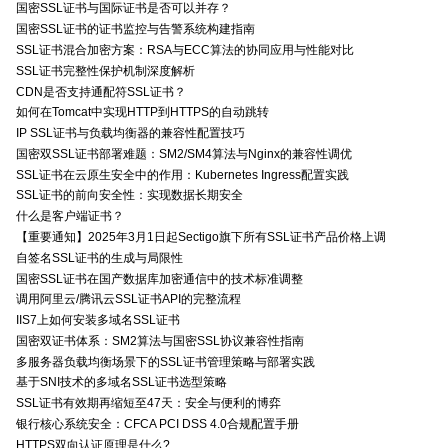
国密SSL证书与国际证书是否可以并存？
国密SSL证书的证书监控与告警系统构建指南
SSL证书混合加密方案：RSA与ECC算法的协同应用与性能对比
SSL证书完整性保护机制深度解析
CDN是否支持通配符SSL证书？
如何在Tomcat中实现HTTP到HTTPS的自动跳转
IP SSL证书与负载均衡器的兼容性配置技巧
国密双SSL证书部署难题：SM2/SM4算法与Nginx的兼容性调优
SSL证书在云原生安全中的作用：Kubernetes Ingress配置实践
SSL证书的前向安全性：实现数据长期安全
什么是客户端证书？
【重要通知】2025年3月1日起Sectigo旗下所有SSL证书产品价格上调
自签名SSL证书的生成与局限性
国密SSL证书在国产数据库加密通信中的技术标准调整
调用阿里云/腾讯云SSL证书API的完整流程
IIS7上如何安装多域名SSL证书
国密双证书体系：SM2算法与国密SSL协议兼容性指南
多服务器负载均衡场景下的SSL证书管理策略与部署实践
基于SNI技术的多域名SSL证书选型策略
SSL证书有效期再缩短至47天：安全与便利的博弈
银行核心系统安全：CFCA PCI DSS 4.0合规配置手册
HTTPS双向认证原理是什么?