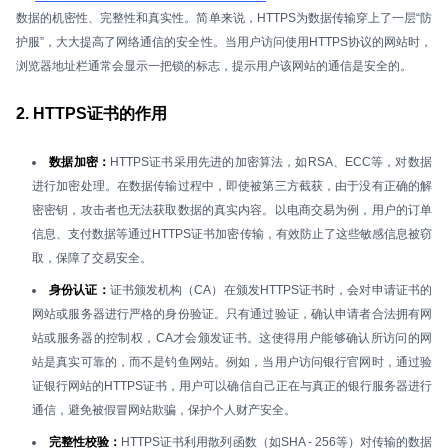
数据的机密性、完整性和真实性。简单来说，HTTPS为数据传输穿上了一层“防
护服”，大大提高了网络通信的安全性。当用户访问使用HTTPS协议的网站时，
浏览器地址栏通常会显示一把锁的标志，提示用户该网站的通信是安全的。
2. HTTPS证书的作用
数据加密：
HTTPS证书采用先进的加密算法，如RSA、ECC等，对数据
进行加密处理。在数据传输过程中，即使被第三方截获，由于没有正确的解
密密钥，攻击者也无法获取数据的真实内容。以电商交易为例，用户的订单
信息、支付数据等通过HTTPS证书加密传输，有效防止了这些敏感信息被窃
取，保障了交易安全。
身份认证：
证书颁发机构（CA）在颁发HTTPS证书时，会对申请证书的
网站或服务器进行严格的身份验证。只有通过验证，确认申请者合法拥有网
站或服务器的控制权，CA才会颁发证书。这使得用户能够确认所访问的网
站是真实可靠的，而不是钓鱼网站。例如，当用户访问银行官网时，通过验
证银行网站的HTTPS证书，用户可以确信自己正在与真正的银行服务器进行
通信，避免被假冒网站欺骗，保护个人财产安全。
完整性校验：
HTTPS证书利用散列函数（如SHA - 256等）对传输的数据