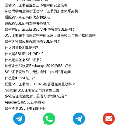
国密SSL证书在混合云环境中的安全策略
从密码学角度解析国密SSL证书的加密体系架构
通配符SSL证书的优点和缺点
通配符SSL证书支持哪些域名
如何在Barracuda SSL VPN中安装SSL证书？
SSL证书在零信任架构中的应用：身份验证与最小权限原则
如何为容器应用配置动态SSL证书？
什么叫替换SSL证书?
什么是SSL证书中的PKI?
什么是自签名SSL证书?
如何备份和恢复Exchange 2010的SSL证书
SSL证书安装后，无法通过https://打开访问
什么是IP SSL证书?
配置SSL证书后，HTTPS能否避免流量劫持？
Nginx的SSL证书安全与兼容性设置
多域名证书颁发后，是否可以增加域名？
Apache安装SSL证书教程
如何查看SSL证书到期时间
SSL证书与CSP（内容安全策略）：防御XSS攻击的协同配置
IP SSL证书在视频流传输中的应用与安全加固
申请IP SSL证书时的身份验证流程与方式