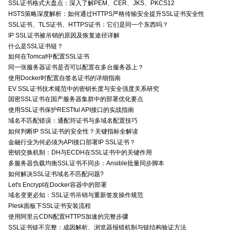
SSL证书格式大盘点：深入了解PEM、CER、JKS、PKCS12
HSTS策略深度解析：如何通过HTTPS严格传输安全提升SSL证书安全性
SSL证书、TLS证书、HTTPS证书：它们是同一个东西吗？
IP SSL证书被吊销的原因及恢复途径详解
什么是SSL证书链？
如何在Tomcat中配置SSL证书
同一张服务器证书是否可以配置在多台服务器上？
使用Docker时配置自签名证书的详细指南
EV SSL证书技术规范中的密钥长度与安全强度关系研究
国密SSL证书在国产服务器集群中的部署优化要点
使用SSL证书保护RESTful API接口的实战指南
域名不匹配错误：通配符证书与多域名配置技巧
如何判断IP SSL证书的安全性？关键指标全解读
金融行业为何必须为API接口部署IP SSL证书？
密钥交换机制：DH与ECDH在SSL证书中的关键作用
多服务器负载均衡SSL证书不同步：Ansible批量同步脚本
如何解决SSL证书域名不匹配问题?
Let's Encrypt在Docker容器中的部署
域名变更必知：SSL证书吊销与重新签发操作规范
Plesk面板下SSL证书安装流程
使用阿里云CDN配置HTTPS加速的完整步骤
SSL证书链不完整：成因解析、浏览器报错机制与链结构验证方法