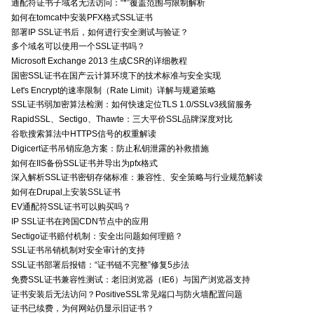
通配符证书子域名无法访问：“*”覆盖范围与限制解析
如何在tomcat中安装PFX格式SSL证书
部署IP SSL证书后，如何进行安全测试与验证？
多个域名可以使用一个SSL证书吗？
Microsoft Exchange 2013 生成CSR的详细教程
国密SSL证书在国产云计算环境下的技术标准与安全实现
Let's Encrypt的速率限制（Rate Limit）详解与规避策略
SSL证书弱加密算法检测：如何快速定位TLS 1.0/SSLv3残留服务
RapidSSL、Sectigo、Thawte：三大平价SSL品牌深度对比
谷歌搜索算法中HTTPS信号的权重解读
Digicert证书吊销应急方案：防止私钥泄露的补救措施
如何在IIS备份SSL证书并导出为pfx格式
深入解析SSL证书密钥存储标准：兼容性、安全策略与行业规范解读
如何在Drupal上安装SSL证书
EV通配符SSL证书可以购买吗？
IP SSL证书在跨国CDN节点中的应用
Sectigo证书赔付机制：安全出问题如何理赔？
SSL证书吊销机制对安全审计的支持
SSL证书部署后报错：“证书链不完整”修复5步法
免费SSL证书兼容性测试：老旧浏览器（IE6）与国产浏览器支持
证书安装后无法访问？PositiveSSL常见端口与防火墙配置问题
证书已续费，为何网站仍显示旧证书？