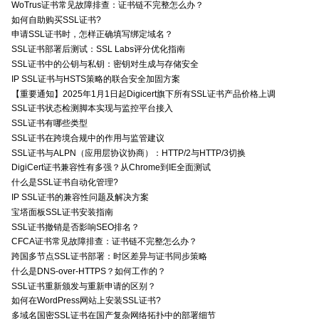
WoTrus证书常见故障排查：证书链不完整怎么办？
如何自助购买SSL证书?
申请SSL证书时，怎样正确填写绑定域名？
SSL证书部署后测试：SSL Labs评分优化指南
SSL证书中的公钥与私钥：密钥对生成与存储安全
IP SSL证书与HSTS策略的联合安全加固方案
【重要通知】2025年1月1日起Digicert旗下所有SSL证书产品价格上调
SSL证书状态检测脚本实现与监控平台接入
SSL证书有哪些类型
SSL证书在跨境合规中的作用与监管建议
SSL证书与ALPN（应用层协议协商）：HTTP/2与HTTP/3切换
DigiCert证书兼容性有多强？从Chrome到IE全面测试
什么是SSL证书自动化管理?
IP SSL证书的兼容性问题及解决方案
宝塔面板SSL证书安装指南
SSL证书撤销是否影响SEO排名？
CFCA证书常见故障排查：证书链不完整怎么办？
跨国多节点SSL证书部署：时区差异与证书同步策略
什么是DNS-over-HTTPS？如何工作的？
SSL证书重新颁发与重新申请的区别？
如何在WordPress网站上安装SSL证书?
多域名国密SSL证书在国产复杂网络拓扑中的部署细节