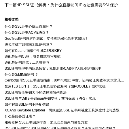
下一篇:IP SSL证书解析：为什么直接访问IP地址也需要SSL保护
相关文档
什么是SSL证书心脏出血漏洞？
什么是SSL证书ACME协议？
GeoTrust证书兼容性测试：支持移动端和老浏览器吗？
虚拟主机可以部署SSL证书吗？
如何在Cpanel面板中生成CSR和KEY
通配符证书CSR：域名格式填写规范
通配符证书调试：工具链推荐
SSL证书管理中的应急预案：私钥泄露/CA倒闭/大规模到期处理
什么是S/MIME证书 ？
Certbot部署SSL证书避坑指南：80/443端口冲突、证书验证失败等10大常见问题解决方案
禁用TLS 1.0/1.1：SSL证书老旧协议漏洞（如POODLE）防护实操
SSL证书安全密钥大小的选择和散列算法
SSL证书与Diffie-Hellman密钥交换：前向保密（PFS）实现
如何解决SSL证书不匹配错误
XCA vs KeyStore Explorer：两款主流 SSL 证书可视化工具深度对比与选型指南
什么是服务器证书？
服务器IP SSL证书漏洞排查：常见安全隐患与修复方案
DV SSL证书/OV SSL证书/EV SSL证书有什么区别？企业应该怎么选择？