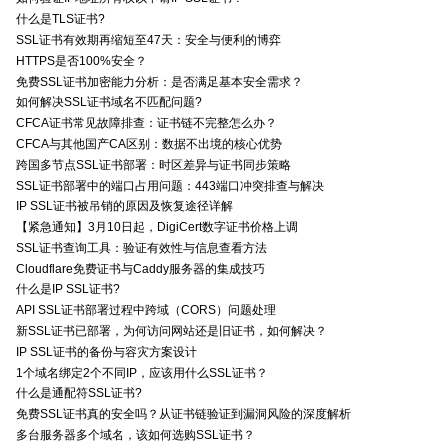
什么是TLS证书?
SSL证书有效期再缩短至47天：安全与便利的博弈
HTTPS是否100%安全？
免费SSL证书加密能力分析：是否满足基本安全需求？
如何解决SSL证书域名不匹配问题?
CFCA证书常见故障排查：证书链不完整怎么办？
CFCA与其他国产CA区别：数据不出境的核心优势
跨国多节点SSL证书部署：时区差异与证书同步策略
SSL证书部署中的端口占用问题：443端口冲突排查与解决
IP SSL证书被吊销的原因及恢复途径详解
【紧急通知】3月10日起，DigiCert数字证书价格上调
SSL证书查询工具：验证有效性与信息查看方法
Cloudflare免费证书与Caddy服务器的集成技巧
什么是IP SSL证书?
API SSL证书部署过程中跨域（CORS）问题处理
新SSL证书已部署，为何访问网站还是旧证书，如何解决？
IP SSL证书的备份与容灾方案设计
1个域名绑定2个不同IP，应该用什么SSL证书？
什么是通配符SSL证书?
免费SSL证书真的安全吗？从证书链验证到漏洞风险的深度解析
多台服务器多个域名，该如何选购SSL证书？