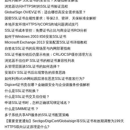
如何判断IP SSL证书的安全性？关键指标全解读
浏览器访问HTTPS时的SSL证书验证流程
GlobalSign OV/EV证书：适合哪些高安全需求场景？
国密SSL证书合规性要求：等保2.0、密评、关保标准全解析
本地开发环境HTTPS与CORS跨域问题调试技巧
SSL证书成本管控：免费证书占比与商业证书ROI分析
如何于Windows 2003 IIS6安装SSL证书
Microsoft Exchange 2013 安装配置SSL证书详细教程
自签名SSL证书的应用场景与内网部署指南
SSL证书被吊销后仍显示有效：CRL/OCSP缓存清理方法
浏览器不信任IP SSL证书的根证书兼容性列表
从管理层面谈SSL证书的如何选择？
安装EV SSL证书后出现警告的排查思路
如何利用crt.sh网站跟踪潜在恶意SSL证书签发行为?
Digicert证书贵在哪？金融级安全与企业级服务价值解析
什么是SSL证书轮换？
什么是SSL证书交叉信任链？
申请SSL证书时，怎样正确填写绑定域名？
什么是S/MIME证书 ？
多子系统共享API服务的SSL证书配置策略
【重要变更通知】Sectigo/DigiCert/Globalsign等SSL证书有效期调整为199天
HTTPS双向认证原理是什么?