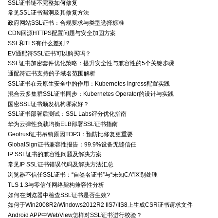
SSL证书链不完整如何修复
常见SSL证书漏洞及其修复方法
政府网站SSL证书：合规要求与类型选择标准
CDN回源HTTPS配置问题与安全加固方案
SSL和TLS有什么差别？
EV通配符SSL证书可以购买吗？
SSL证书加密套件优化策略：提升安全性与兼容性的5个关键步骤
通配符证书支持的子域名范围解析
SSL证书在云原生安全中的作用：Kubernetes Ingress配置实践
混合云多集群SSL证书同步：Kubernetes Operator的设计与实践
国密SSL证书颁发机构哪家好？
SSL证书部署后测试：SSL Labs评分优化指南
华为云弹性负载均衡ELB部署SSL证书指南
Geotrust证书吊销原因TOP3：预防比修复更重要
GlobalSign证书兼容性报告：99.9%设备无缝信任
IP SSL证书的兼容性问题及解决方案
常见IP SSL证书错误代码及解决方法汇总
浏览器不信任SSL证书：“自签名证书”与“未知CA”区别处理
TLS 1.3与零信任网络架构兼容性分析
如何在浏览器中检查SSL证书是否生效?
如何于Win2008R2/Windows2012R2 IIS7/IIS8上生成CSR证书请求文件
Android APP中WebView怎样对SSL证书进行校验？