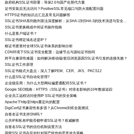
政府机构SSL证书部署：等保2.0与国产化替代方案
证书安装后无法访问？PositiveSSL常见端口与防火墙配置问题
HTTPS证书的知识点汇总及常见问题解答
SSL证书SHA系列散列算法深度解析：从SHA-1到SHA-3的技术演进与安全特性
SSL证书更换根或中间证书操作指南
什么是客户端证书？
SSL证书绑定域名还是IP？
根证书更替对全球SSL证书体系的影响分析
CDN环境下SSL证书安全配置：边缘节点与源站证书协同
跨平台兼容性难题：如何解决移动端/老旧浏览器因SSL证书引发的连接失败？
SSL证书工作原理
SSL证书格式大盘点：深入了解PEM、CER、JKS、PKCS12
什么是SSL证书自动化管理?
企业级应用：为什么大型网站偏爱通配符SSL证书？
Google SEO指南：HTTPS（SSL证书）对排名影响的10年数据追踪
企业员工远程访问使用IP SSL证书的安全策略
Apache下http至https重定向的配置
DigiCert证书兼容性有多强？从Chrome到IE全面测试
自签名证书支持SNI吗？
公共IP和私有IP能否都申请SSL证书？权威解答
自签名SSL证书的信任机制设置方法
国密SSL证书在应对针对国产软件的恶意攻击策略