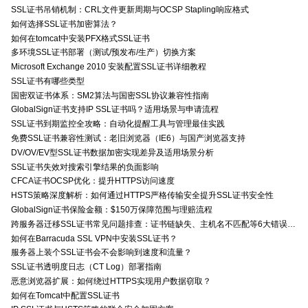
SSL证书吊销机制：CRL文件更新周期与OCSP Stapling响应格式
如何选择SSL证书加密算法？
如何在tomcat中安装PFX格式SSL证书
多环境SSL证书部署（测试/预发布/生产）切换方案
Microsoft Exchange 2010 安装配置SSL证书详细教程
SSL证书有哪些类型
国密双证书体系：SM2算法与国密SSL协议兼容性指南
GlobalSign证书支持IP SSL证书吗？适用场景与申请流程
SSL证书到期监控全攻略：自动化提醒工具与管理最佳实践
免费SSL证书兼容性测试：老旧浏览器（IE6）与国产浏览器支持
DV/OV/EV型SSL证书数据加密实现差异及适用场景分析
SSL证书失效对搜索引擎结果的负面影响
CFCA证书OCSP优化：提升HTTPS访问速度
HSTS策略深度解析：如何通过HTTPS严格传输安全提升SSL证书安全性
GlobalSign证书保险金额：$150万保障范围与理赔流程
跨服务器迁移SSL证书常见问题排查：证书链缺失、主机名不匹配等6大错误解决方案
如何在Barracuda SSL VPN中安装SSL证书？
服务器上装个SSL证书会不会影响到速度和流量？
SSL证书透明度日志（CT Log）部署指南
恶意浏览器扩展：如何绕过HTTPS实现用户数据窃取？
如何在Tomcat中配置SSL证书