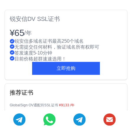
锐安信DV SSL证书
¥65
/年
锐安信多域名证书最高250个域名
无需提交任何材料，验证域名所有权即可
签发速度5-10分钟
目前价格超群速速选用！
立即抢购
推荐证书
GlobalSign OV通配符SSL证书
¥9133
/年
华测EV SSL证书
¥2400
/年
Geotrust OV SSL证书
¥1618
/年
沃通超安SSL Pro证书
¥8799
/年