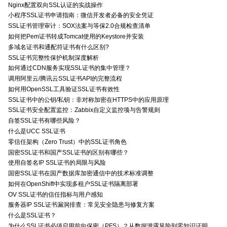
Nginx配置双向SSL认证的实战操作
小程序SSL证书申请指南：微信开发者必备的安全凭证
SSL证书管理审计：SOX法案与等保2.0合规检查清单
如何把Pem证书转成Tomcat使用的Keystore并安装
多域名证书和通配符证书有什么区别?
SSL证书完整性保护机制深度解析
如何通过CDN服务实现SSL证书的集中管理？
调用阿里云/腾讯云SSL证书API的完整流程
如何用OpenSSL工具验证SSL证书有效性
SSL证书中的公钥/私钥：非对称加密在HTTPS中的应用原理
SSL证书安全配置监控：Zabbix自定义监控项与告警规则
自签SSL证书有哪些风险？
什么是UCC SSL证书
零信任架构（Zero Trust）中的SSL证书角色
国密SSL证书和国产SSL证书的区别有哪些？
使用自签名IP SSL证书的局限与风险
国密SSL证书在国产数据库加密通信中的技术标准调整
如何在OpenShift中实现多租户SSL证书隔离部署
OV SSL证书的信任指标与用户感知
服务器IP SSL证书漏洞排查：常见安全隐患与修复方案
什么是SSL证书？
为什么SSL证书必须启用前向保密（PFS）？从数据泄露风险到零知识证明的安全价值分析