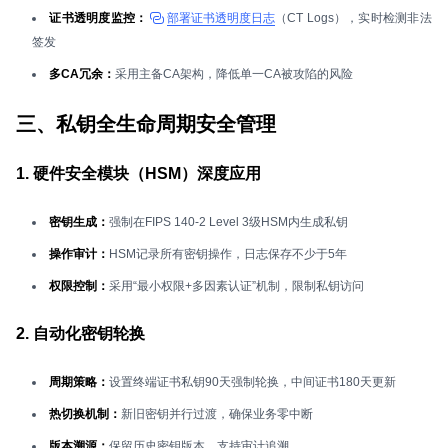
证书透明度监控：
部署证书透明度日志
（CT Logs），实时检测非法
签发
多CA冗余：
采用主备CA架构，降低单一CA被攻陷的风险
三、私钥全生命周期安全管理
1. 硬件安全模块（HSM）深度应用
密钥生成：
强制在FIPS 140-2 Level 3级HSM内生成私钥
操作审计：
HSM记录所有密钥操作，日志保存不少于5年
权限控制：
采用“最小权限+多因素认证”机制，限制私钥访问
2. 自动化密钥轮换
周期策略：
设置终端证书私钥90天强制轮换，中间证书180天更新
热切换机制：
新旧密钥并行过渡，确保业务零中断
版本溯源：
保留历史密钥版本，支持审计追溯