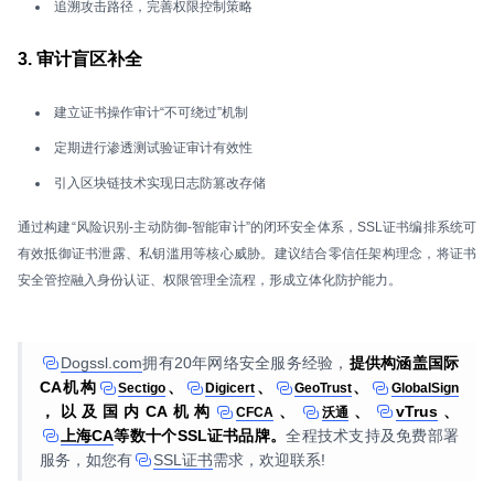
追溯攻击路径，完善权限控制策略
3. 审计盲区补全
建立证书操作审计“不可绕过”机制
定期进行渗透测试验证审计有效性
引入区块链技术实现日志防篡改存储
通过构建“风险识别-主动防御-智能审计”的闭环安全体系，SSL证书编排系统可
有效抵御证书泄露、私钥滥用等核心威胁。建议结合零信任架构理念，将证书
安全管控融入身份认证、权限管理全流程，形成立体化防护能力。
Dogssl.com
拥有20年网络安全服务经验，
提供构涵盖国际
CA机构
、
、
、
Sectigo
Digicert
GeoTrust
GlobalSign
，以及国内CA机构
、
、
vTrus
、
CFCA
沃通
上海CA
等数十个SSL证书品牌。
全程技术支持及免费部署
服务，如您有
SSL证书
需求，欢迎联系!