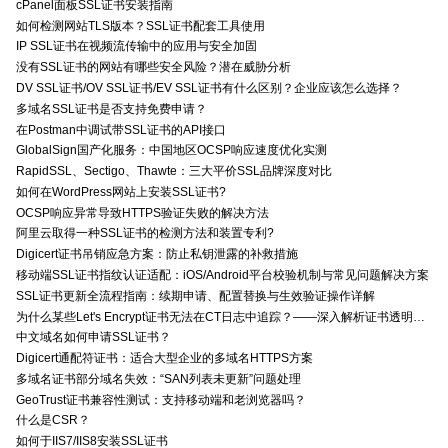
cPanel面板SSL证书安装指南
如何检测网站TLS版本？SSL证书配套工具使用
IP SSL证书在视频流传输中的应用与安全加固
没有SSL证书的网站有哪些安全风险？潜在威胁分析
DV SSL证书/OV SSL证书/EV SSL证书有什么区别？企业应该怎么选择？
多域名SSL证书是否支持免费申请？
在Postman中调试带SSL证书的API接口
GlobalSign国产化服务：中国地区OCSP响应速度优化实测
RapidSSL、Sectigo、Thawte：三大平价SSL品牌深度对比
如何在WordPress网站上安装SSL证书?
OCSP响应异常导致HTTPS验证失败的解决方法
阿里云取得一种SSL证书的检测方法和装置专利?
Digicert证书吊销应急方案：防止私钥泄露的补救措施
移动端SSL证书指纹认证适配：iOS/Android平台校验机制与常见问题解决方案
SSL证书更新全流程指南：续期申请、配置替换与生效验证操作详解
为什么某些Let's Encrypt证书无法在CT日志中追踪？——深入解析证书透明度与Let's Encrypt的关系
中文域名如何申请SSL证书？
Digicert通配符证书：适合大型企业的多域名HTTPS方案
多域名证书部分域名失效：“SAN列表未更新”问题处理
GeoTrust证书兼容性测试：支持移动端和老浏览器吗？
什么是CSR？
如何于IIS7/IIS8安装SSL证书