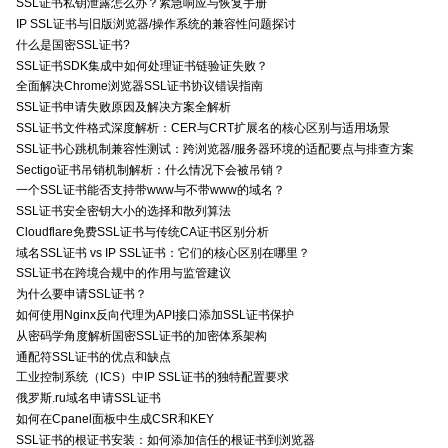
SSL证书私钥泄露怎么办？紧急响应与恢复手册
IP SSL证书与旧版浏览器/操作系统的兼容性问题探讨
什么是国密SSL证书?
SSL证书SDK集成中如何处理证书链验证失败？
全面解决Chrome浏览器SSL证书协议错误指南
SSL证书申请失败原因及解决方案全解析
SSL证书文件格式深度解析：CER与CRT扩展名的核心区别与适用场景
SSL证书心跳机制兼容性测试：跨浏览器/服务器环境的适配要点与排查方案
Sectigo证书吊销机制解析：什么情况下会被吊销？
一个SSL证书能否支持带www与不带www的域名？
SSL证书安全密钥大小的选择和散列算法
Cloudflare免费SSL证书与传统CA证书区别分析
域名SSL证书 vs IP SSL证书：它们的核心区别在哪里？
SSL证书在跨境合规中的作用与监管建议
为什么要申请SSL证书？
如何使用Nginx反向代理为API接口添加SSL证书保护
从密码学角度解析国密SSL证书的加密体系架构
通配符SSL证书的优点和缺点
工业控制系统（ICS）中IP SSL证书的独特配置要求
俄罗斯.ru域名申请SSL证书
如何在Cpanel面板中生成CSR和KEY
SSL证书的根证书安装：如何添加信任的根证书到浏览器