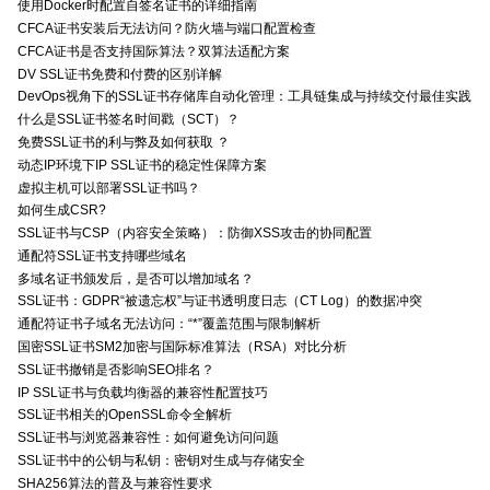
使用Docker时配置自签名证书的详细指南
CFCA证书安装后无法访问？防火墙与端口配置检查
CFCA证书是否支持国际算法？双算法适配方案
DV SSL证书免费和付费的区别详解
DevOps视角下的SSL证书存储库自动化管理：工具链集成与持续交付最佳实践
什么是SSL证书签名时间戳（SCT）？
免费SSL证书的利与弊及如何获取 ？
动态IP环境下IP SSL证书的稳定性保障方案
虚拟主机可以部署SSL证书吗？
如何生成CSR?
SSL证书与CSP（内容安全策略）：防御XSS攻击的协同配置
通配符SSL证书支持哪些域名
多域名证书颁发后，是否可以增加域名？
SSL证书：GDPR“被遗忘权”与证书透明度日志（CT Log）的数据冲突
通配符证书子域名无法访问：“*”覆盖范围与限制解析
国密SSL证书SM2加密与国际标准算法（RSA）对比分析
SSL证书撤销是否影响SEO排名？
IP SSL证书与负载均衡器的兼容性配置技巧
SSL证书相关的OpenSSL命令全解析
SSL证书与浏览器兼容性：如何避免访问问题
SSL证书中的公钥与私钥：密钥对生成与存储安全
SHA256算法的普及与兼容性要求