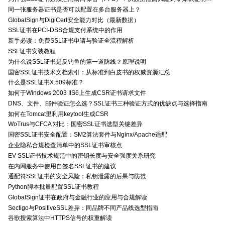
同一张服务器证书是否可以配置在多台服务器上？
GlobalSign与DigiCert安全能力对比（最新数据）
SSL证书在PCI-DSS合规支付系统中的作用
新手必读：免费SSL证书申请与验证全流程解析
SSL证书安装教程
为什么说SSL证书是反钓鱼的第一道防线？原理说明
国密SSL证书技术文档索引：从标准到白皮书的权威资源汇总
什么是SSL证书X.509标准？
如何于Windows 2003 IIS6上生成CSR证书请求文件
DNS、文件、邮件验证怎么选？SSL证书三种验证方式的优缺点与选择指南
如何在Tomcat里利用keytool生成CSR
WoTrus与CFCA 对比：国密SSL证书选型关键差异
国密SSL证书安全配置：SM2算法套件与Nginx/Apache适配
企业隐私合规检查清单中的SSL证书审核点
EV SSL证书技术规范中的密钥长度与安全强度关系研究
在内网服务中使用自签名SSL证书的建议
通配符SSL证书的安全风险：私钥泄露的后果与防范
Python脚本批量配置SSL证书教程
GlobalSign证书在政府与金融行业的应用与合规解读
Sectigo与PositiveSSL差异：同品牌不同产品线选型指南
谷歌搜索算法中HTTPS信号的权重解读