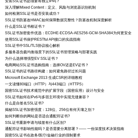
安装SSL证书必须要有独立IP吗？
深入理解Mixed Content：定义、风险与浏览器识别机制
如何检测SSL证书是否安装成功？
SSL证书防篡改HMAC如何保障数据完整性？防篡改机制深度解析
什么是SSL证书根证书？
SSL证书加密套件优选：ECDHE-ECDSA-AES256-GCM-SHA384为何更安全
使用SSL证书保护RESTful API接口的实战指南
SSL证书中SSL/TLS协议核心解析
多服务器负载均衡场景下的SSL证书管理策略与部署实践
为什么选择增强型EV SSL证书？
电商网站SSL证书选购指南：选择OV还是EV证书？
SSL证书的证书路径构建：如何避免路径过长问题
Microsoft Exchange 2013 生成CSR的详细教程
一文读懂80端口（HTTP）与443端口（HTTPS）
国密SSL证书技术规范中的扩展字段（国密应用）设计与安全
SSL证书如何在IPv6与多宿主环境中实现无缝兼容？
什么是自签名SSL证书?
揭秘SSL证书加密强度：128位、256位有何天壤之别？
如何判断你的网站是否适合通配符证书?
SSL证书重新申请与续签有什么区别?
通配符证书影响性能吗？是否需要分离部署？—— 一份深度技术决策指南
国密SSL证书在政务/医疗/金融行业的强制要求