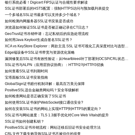
银行系统必看！Digicert FIPS认证与合规性要求解读
SSL证书部署后的HSTS配置：强制HTTPS访问与预加载列表提交
一个多域名SSL证书最多可以支持多少个域名？
如何检测内网服务器SSL证书安装是否成功
浏览器如何验证SSL证书是否被正确记录在CT日志？
GeoTrust证书吊销申请：忘记私钥后的应急处理流程
如何用Java Keytool生成自签名SSL证书？
XCA vs KeyStore Explorer：两款主流 SSL 证书可视化工具深度对比与选型指南
Edge端设备中SSL证书带宽与资源优化策略
漏洞修复后SSL证书有效性验证：从Heartbleed补丁部署到OCSP/CRL状态检查的全链路确认方法
SSL证书与ALPN（应用层协议协商）：HTTP/2与HTTP/3切换
如何查看SSL证书到期时间
宝塔面板SSL证书安装指南
GlobalSign证书赔付机制详解：最高百万美元保障
PositiveSSL适合金融类网站吗？安全等级解析
如何检查网站是否正确安装了SSL证书
如何使用SSL证书保护WebSocket接口通信安全?
如何在安装SSL证书的网站上实现HTTP到HTTPS的重定向？
SSL证书与网站速度：TLS 1.3握手优化对Core Web Vitals的提升
SSL证书如何创建私钥？
PositiveSSL证书吊销流程：网站迁移后旧证书安全处理方法
CRL文件下载失败导致SSL证书不被信任的排查