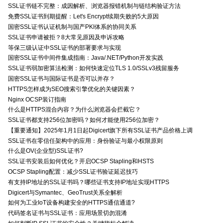
SSL证书链不完整：成因解析、浏览器报错机制与链结构验证方法
免费SSL证书到期提醒：Let's Encrypt续期失败的5大原因
国密SSL证书认证机制与国产PKI体系的协同关系
SSL证书申请被拒？8大常见原因及申诉攻略
等保三级认证中SSL证书的部署要求与实现
国密SSL证书中间件集成指南：Java/.NET/Python开发实践
SSL证书弱加密算法检测：如何快速定位TLS 1.0/SSLv3残留服务
国密SSL证书与国际证书是否可以并存？
HTTPS怎样成为SEO搜索引擎优化的关键因素？
Nginx OCSP装订指南
什么是HTTPS混合内容？为什么浏览器会拦截它？
SSL证书都支持256位加密吗？如何才能使用256位加密？
【重要通知】2025年1月1日起Digicert旗下所有SSL证书产品价格上调
SSL证书在零信任架构中的应用：身份验证与最小权限原则
什么是OV(企业型)SSL证书?
SSL证书安装后如何优化？开启OCSP Stapling和HSTS
OCSP Stapling配置：减少SSL证书验证延迟技巧
有支持IP地址的SSL证书吗？哪些证书支持IP地址实现HTTPS
Digicert与Symantec、GeoTrust关系全解析
如何为工业IoT设备构建安全的HTTPS通信通道?
代码签名证书与SSL证书：应用场景切勿混淆