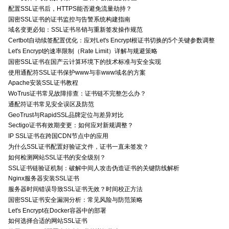
配置SSL证书后，HTTPS能否避免流量劫持？
国密SSL证书的证书监控与告警系统构建指南
域名变更必知：SSL证书吊销与重新签发操作规范
Certbot自动续签配置优化：应对Let's Encrypt根证书切换的5个关键参数调整
Let's Encrypt的速率限制（Rate Limit）详解与规避策略
国密SSL证书在国产云计算环境下的技术标准与安全实现
使用通配符SSL证书保护www与非www域名的方案
Apache安装SSL证书教程
WoTrus证书常见故障排查：证书链不完整怎么办？
通配符证书常见安全误区及防范
GeoTrust与RapidSSL品牌定位与差异对比
Sectigo证书有效期变更：如何应对新规调整？
IP SSL证书在跨国CDN节点中的应用
为什么SSL证书配置好验证文件，证书一直未签发？
如何检测网站SSL证书的安全级别？
SSL证书链验证机制：破解中间人攻击伪造证书的关键防线解析
Nginx服务器安装SSL证书
服务器时间错误导致SSL证书无效？时间校正方法
国密SSL证书安全漏洞分析：常见风险与防范策略
Let's Encrypt在Docker容器中的部署
如何选择合适的网站SSL证书