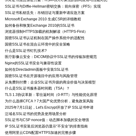
SSL证书混合加密方案：RSA与ECC算法的协同应用与性能对比
SSL证书与Diffie-Hellman密钥交换：前向保密（PFS）实现
SSL证书私钥丢失：吊销旧证与重新申请应急方案
Microsoft Exchange 2010 生成CSR的详细教程
如何备份和恢复Exchange 2010的SSL证书
浏览器强制HTTPS加载的机制解读（HTTPS-First）
国密SSL证书认证机制在国产操作系统中的适配性
国密SSL证书在混合云环境中的安全策略
什么是SSL证书钉扎技术?
医疗影像云安全：DICOM协议中SSL证书的传输加密规范
Nginx的SSL证书安全与兼容性设置
如何在Directadmin面板中安装SSL证书
国密SSL证书在开源项目中的应用与风险管理
从免费到付费：企业SSL证书升级的商业价值与决策模型
什么是SSL证书服务器时间戳（TSA）？
TLS 1.3协议革新：零往返时间（0-RTT）与性能优化原理
为什么选择CFCA？7大国产化优势分析，避免政策风险
2025年7月1日起，Let's Encrypt开放了IP SSL证书申请
泛域名SSL证书的优势及使用场景分析
SSL证书与CSP nonce值：动态脚本加载的安全增强
IP SSL证书安装后浏览器仍显示“不安全”的排查指南
使用阿里云CDN配置HTTPS加速的完整步骤