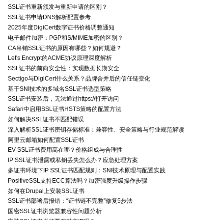
SSL证书重新颁发与重新申请的区别？
SSL证书申请DNS解析配置参考
2025年度DigiCert数字证书价格调整通知
电子邮件加密：PGP和S/MIME加密的区别？
CA吊销SSL证书的原因有哪些？如何规避？
Let's Encrypt的ACME协议原理深度解析
SSL证书的前向安全性：实现数据长期安全
Sectigo与DigiCert什么关系？品牌合并后的信任链变化
基于SNI技术的多域名SSL证书选型策略
SSL证书安装后，无法通过https://打开访问
Safari中启用SSL证书HSTS策略的配置方法
如何解决SSL证书不匹配错误
深入解析SSL证书密钥存储标准：兼容性、安全策略与行业规范解读
阿里云邮箱如何配置SSL证书
EV SSL证书费用高在哪？价格组成与合理性
IP SSL证书泄露或私钥丢失怎么办？应急处理方案
多证书环境下IP SSL证书匹配规则：SNI技术原理与配置实践
PositiveSSL支持ECC算法吗？加密强度升级操作步骤
如何在Drupal上安装SSL证书
SSL证书部署后报错：“证书链不完整”修复5步法
国密SSL证书浏览器兼容性问题分析