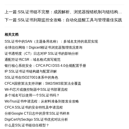
上一篇:SSL证书链不完整：成因解析、浏览器报错机制与链结构验证方法
下一篇:SSL证书到期监控全攻略：自动化提醒工具与管理最佳实践
相关文档
SSL证书中的SAN（主题备用名称）：多域名支持的底层实现
全球信任网络！Digicert根证书浏览器预埋情况查询
证书透明度（CT）日志对IP SSL证书的影响分析
通配符证书CSR：域名格式填写规范
银行核心系统安全：CFCA PCI DSS 4.0合规配置手册
IP SSL证书证书链构建与配置详解
SSL证书在ISO27001体系中的角色
CFCA国密算法支持详解：SM2/SM3双算法全覆盖
Wi-Fi芯片或微控制器中SSL证书部署流程
多个域名可以使用一个SSL证书吗？
WoTrus证书申请流程：从材料准备到签发全攻略
CFCA SSL证书的安全特性及申请流程
分析Google CT日志中的异常SSL证书样本
DigiCert与Sectigo SSL证书优劣对比分析
什么是SSL证书链信任模型？