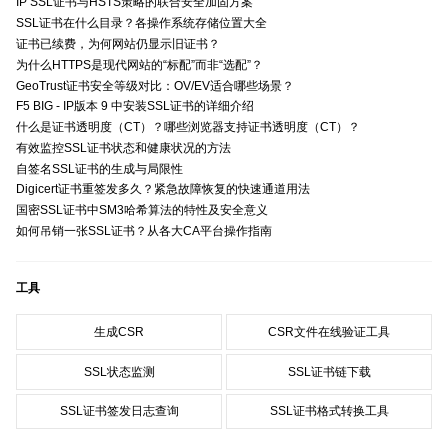
IP SSL证书与HSTS策略的联合安全加固方案
SSL证书在什么目录？各操作系统存储位置大全
证书已续费，为何网站仍显示旧证书？
为什么HTTPS是现代网站的“标配”而非“选配”？
GeoTrust证书安全等级对比：OV/EV适合哪些场景？
F5 BIG - IP版本 9 中安装SSL证书的详细介绍
什么是证书透明度（CT）？哪些浏览器支持证书透明度（CT）？
有效监控SSL证书状态和健康状况的方法
自签名SSL证书的生成与局限性
Digicert证书重签发多久？紧急故障恢复的快速通道用法
国密SSL证书中SM3哈希算法的特性及安全意义
如何吊销一张SSL证书？从各大CA平台操作指南
工具
生成CSR
CSR文件在线验证工具
SSL状态监测
SSL证书链下载
SSL证书签发日志查询
SSL证书格式转换工具