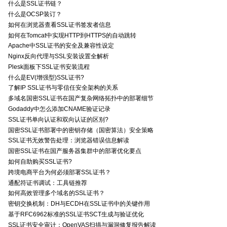
什么是SSL证书链？
什么是OCSP装订？
如何在浏览器查看SSL证书签发者信息
如何在Tomcat中实现HTTP到HTTPS的自动跳转
Apache中SSL证书的安全及兼容性设定
Nginx反向代理与SSL安装设置全解析
Plesk面板下SSL证书安装流程
什么是EV(增强型)SSL证书?
了解IP SSL证书与零信任安全架构的关系
多域名国密SSL证书在国产复杂网络拓扑中的部署细节
Godaddy中怎么添加CNAME验证记录
SSL证书单向认证和双向认证的区别?
国密SSL证书部署中的密钥存储（国密算法）安全策略
SSL证书无效警告处理：浏览器错误信息解读
国密SSL证书在国产服务器集群中的部署优化要点
如何自助购买SSL证书?
跨境电商平台为何必须部署SSL证书？
通配符证书调试：工具链推荐
如何高效管理多个域名的SSL证书？
密钥交换机制：DH与ECDH在SSL证书中的关键作用
基于RFC6962标准的SSL证书SCT生成与验证优化
SSL证书安全审计：OpenVAS扫描与漏洞修复报告解读