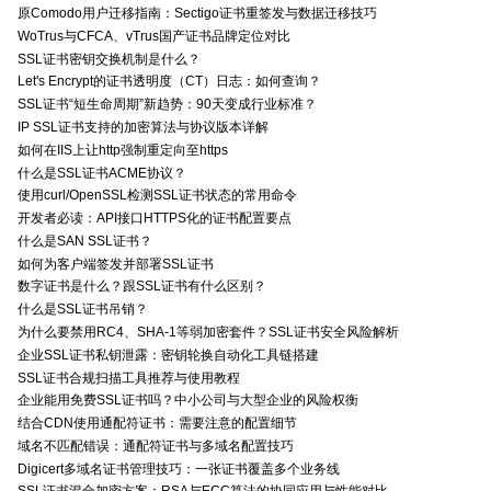
原Comodo用户迁移指南：Sectigo证书重签发与数据迁移技巧
WoTrus与CFCA、vTrus国产证书品牌定位对比
SSL证书密钥交换机制是什么？
Let's Encrypt的证书透明度（CT）日志：如何查询？
SSL证书“短生命周期”新趋势：90天变成行业标准？
IP SSL证书支持的加密算法与协议版本详解
如何在IIS上让http强制重定向至https
什么是SSL证书ACME协议？
使用curl/OpenSSL检测SSL证书状态的常用命令
开发者必读：API接口HTTPS化的证书配置要点
什么是SAN SSL证书？
如何为客户端签发并部署SSL证书
数字证书是什么？跟SSL证书有什么区别？
什么是SSL证书吊销？
为什么要禁用RC4、SHA-1等弱加密套件？SSL证书安全风险解析
企业SSL证书私钥泄露：密钥轮换自动化工具链搭建
SSL证书合规扫描工具推荐与使用教程
企业能用免费SSL证书吗？中小公司与大型企业的风险权衡
结合CDN使用通配符证书：需要注意的配置细节
域名不匹配错误：通配符证书与多域名配置技巧
Digicert多域名证书管理技巧：一张证书覆盖多个业务线