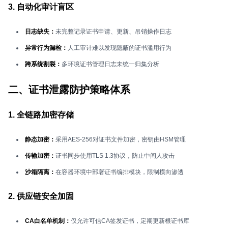
3. 自动化审计盲区
日志缺失：
未完整记录证书申请、更新、吊销操作日志
异常行为漏检：
人工审计难以发现隐蔽的证书滥用行为
跨系统割裂：
多环境证书管理日志未统一归集分析
二、证书泄露防护策略体系
1. 全链路加密存储
静态加密：
采用AES-256对证书文件加密，密钥由HSM管理
传输加密：
证书同步使用TLS 1.3协议，防止中间人攻击
沙箱隔离：
在容器环境中部署证书编排模块，限制横向渗透
2. 供应链安全加固
CA白名单机制：
仅允许可信CA签发证书，定期更新根证书库