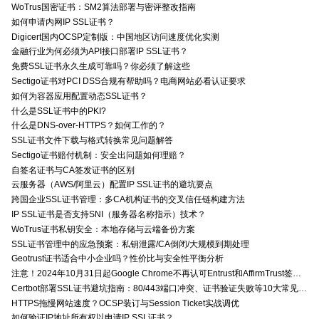
WoTrus国密证书：SM2算法部署与密评整改指南
如何申请内网IP SSL证书？
Digicert国内OCSP定制版：中国地区访问速度优化实测
金融行业为何必须为API接口部署IP SSL证书？
免费SSL证书永久生成可靠吗？你必须了解这些
Sectigo证书对PCI DSS合规有帮助吗？电商网站必看认证要求
如何为容器应用配置动态SSL证书？
什么是SSL证书中的PKI?
什么是DNS-over-HTTPS？如何工作的？
SSL证书文件下载与格式转换常见问题解答
Sectigo证书赔付机制：安全出问题如何理赔？
自签名证书与CA签发证书的区别
云服务器（AWS/阿里云）配置IP SSL证书的避坑要点
跨国企业SSL证书管理：多CA机构证书的交叉信任链构建方法
IP SSL证书是否支持SNI（服务器名称指示）技术？
WoTrus证书私钥安全：本地存储与云端备份方案
SSL证书管理中的应急预案：私钥泄露/CA倒闭/大规模到期处理
Geotrust证书适合中小企业吗？性价比与安全性平衡分析
注意！2024年10月31日起Google Chrome不再认可Entrust和AffirmTrust签发的TLS证书
Certbot部署SSL证书避坑指南：80/443端口冲突、证书验证失败等10大常见问题解决方案
HTTPS拖慢网站速度？OCSP装订与Session Ticket实战调优
如何验证IP地址所有权以申请IP SSL证书？