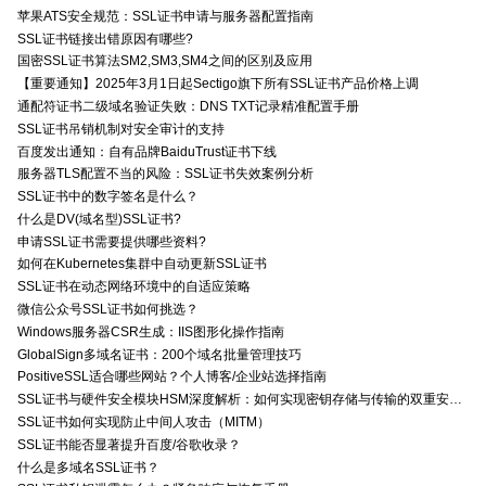
苹果ATS安全规范：SSL证书申请与服务器配置指南
SSL证书链接出错原因有哪些?
国密SSL证书算法SM2,SM3,SM4之间的区别及应用
【重要通知】2025年3月1日起Sectigo旗下所有SSL证书产品价格上调
通配符证书二级域名验证失败：DNS TXT记录精准配置手册
SSL证书吊销机制对安全审计的支持
百度发出通知：自有品牌BaiduTrust证书下线
服务器TLS配置不当的风险：SSL证书失效案例分析
SSL证书中的数字签名是什么？
什么是DV(域名型)SSL证书?
申请SSL证书需要提供哪些资料?
如何在Kubernetes集群中自动更新SSL证书
SSL证书在动态网络环境中的自适应策略
微信公众号SSL证书如何挑选？
Windows服务器CSR生成：IIS图形化操作指南
GlobalSign多域名证书：200个域名批量管理技巧
PositiveSSL适合哪些网站？个人博客/企业站选择指南
SSL证书与硬件安全模块HSM深度解析：如何实现密钥存储与传输的双重安全防护？
SSL证书如何实现防止中间人攻击（MITM）
SSL证书能否显著提升百度/谷歌收录？
什么是多域名SSL证书？