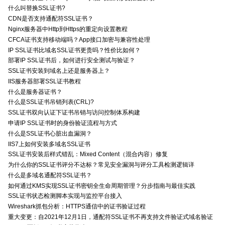
什么叫替换SSL证书?
CDN是否支持通配符SSL证书？
Nginx服务器中Http到Https的重定向设置教程
CFCA证书支持移动端吗？App接口加密与兼容性处理
IP SSL证书比域名SSL证书更贵吗？性价比如何？
部署IP SSL证书后，如何进行安全测试与验证？
SSL证书安装到域名上还是服务器上？
IIS服务器部署SSL证书教程
什么是服务器证书？
什么是SSL证书吊销列表(CRL)?
SSL证书双向认证下证书吊销与访问控制体系构建
申请IP SSL证书时的身份验证流程与方式
什么是SSL证书心脏出血漏洞？
IIS7上如何安装多域名SSL证书
SSL证书安装后样式错乱：Mixed Content（混合内容）修复
为什么你的SSL证书评分不达标？常见安全漏洞与评分工具检测逻辑详
什么是多域名通配符SSL证书？
如何通过KMS实现SSL证书密钥全生命周期管理？分步指南与最佳实践
SSL证书状态检测脚本实现与监控平台接入
Wireshark抓包分析：HTTPS通信中的证书验证过程
重大变更：自2021年12月1日，通配符SSL证书不再支持文件验证式域名验证