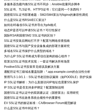
多服务器负载均衡SSL证书不同步：Ansible批量同步脚本
SSL证书、TLS证书、HTTPS证书：它们是同一个东西吗？
国密双SSL证书部署难题：SM2/SM4算法与Nginx的兼容性调优
什么是SSL证书RSA/ECC算法?
如何在IIS备份SSL证书并导出为pfx格式
动态IP是否可以申请SSL证书？可行性探讨
国际RSA和国密SM2 SSL证书的区别？
SSL证书安装后网站打不开？配置与网络排查指南
国密SSL证书与国产安全设备集成的部署方案研究
多域名SSL证书保护什么类型的域名？
为什么IP SSL证书将成为零信任架构的核心组件？
双算法SSL证书技术实现：一套证书解决所有场景
PositiveSSL证书安装常见错误及解决方案
通配符证书三级域名覆盖陷阱：*.app.example.com的合法性分析
禁用TLS 1.0/1.1：SSL证书老旧协议漏洞（如POODLE）防护实操
IP SSL证书解析：为什么直接访问IP地址也需要SSL保护
IP SSL证书是否支持多IP绑定？配置限制说明
国密SSL证书认证中的双因素认证（国密算法）应用研究
国密SSL证书在政务系统合规性中的重要性
EV SSL证书的验证标准：CA/Browser Forum规范解读
什么是SSL证书中间证书？