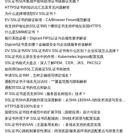
SSL证书SDK集成中如何处理证书链验证失败？
HTTPS证书的知识点汇总及常见问题解答
为什么选择增强型EV SSL证书？
EV SSL证书的验证标准：CA/Browser Forum规范解读
有支持IP地址的SSL证书吗？哪些证书支持IP地址实现HTTPS
什么是S/MIME证书 ？
银行系统必看！Digicert FIPS认证与合规性要求解读
Digicert证书贵在哪？金融级安全与企业级服务价值解析
DV SSL证书/OV SSL证书/EV SSL证书有什么区别？企业应该怎么选择？
SSL证书在云原生安全中的作用：Kubernetes Ingress配置实践
SSL证书格式大盘点：深入了解PEM、CER、JKS、PKCS12
如何用OpenSSL工具验证SSL证书有效性
申请SSL证书时，怎样正确填写绑定域名？
通配符证书子域名无法访问：“*”覆盖范围与限制解析
通配符SSL证书的优点和缺点
IP SSL证书是否支持SNI（服务器名称指示）技术？
SSL证书SHA系列散列算法深度解析：从SHA-1到SHA-3的技术演进与安全特性
HTTPS是否100%安全？
国密SSL证书技术规范中的扩展字段（国密应用）设计与安全
多证书环境下IP SSL证书匹配规则：SNI技术原理与配置实践
SSL证书中的SAN（主题备用名称）：多域名支持的底层实现
SSL证书心跳机制兼容性测试：跨浏览器/服务器环境的适配要点与排查方案