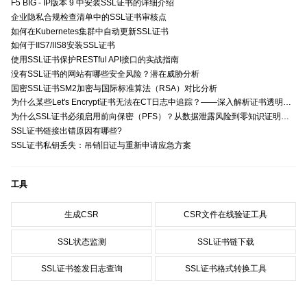
F5 BIG - IP版本 9 中安装SSL证书的详细介绍
企业隐私合规检查清单中的SSL证书审核点
如何在Kubernetes集群中自动更新SSL证书
如何于IIS7/IIS8安装SSL证书
使用SSL证书保护RESTful API接口的实战指南
没有SSL证书的网站有哪些安全风险？潜在威胁分析
国密SSL证书SM2加密与国际标准算法（RSA）对比分析
为什么某些Let's Encrypt证书无法在CT日志中追踪？——深入解析证书透明度与Let's Encrypt的关系
为什么SSL证书必须启用前向保密（PFS）？从数据泄露风险到零知识证明的安全价值分析
SSL证书链接出错原因有哪些?
SSL证书私钥丢失：吊销旧证与重新申请应急方案
工具
生成CSR
CSR文件在线验证工具
SSL状态监测
SSL证书链下载
SSL证书签发日志查询
SSL证书格式转换工具