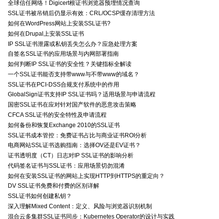
全球信任网络！Digicert根证书浏览器预埋情况查询
SSL证书被吊销后仍显示有效：CRL/OCSP缓存清理方法
如何在WordPress网站上安装SSL证书?
如何在Drupal上安装SSL证书
IP SSL证书泄露或私钥丢失怎么办？应急处理方案
自签名SSL证书的应用场景与内网部署指南
如何判断IP SSL证书的安全性？关键指标全解读
一个SSL证书能否支持带www与不带www的域名？
SSL证书在PCI-DSS合规支付系统中的作用
GlobalSign证书支持IP SSL证书吗？适用场景与申请流程
国密SSL证书在应对针对国产软件的恶意攻击策略
CFCA SSL证书的安全特性及申请流程
如何备份和恢复Exchange 2010的SSL证书
SSL证书成本管控：免费证书占比与商业证书ROI分析
电商网站SSL证书选购指南：选择OV还是EV证书？
证书透明度（CT）日志对IP SSL证书的影响分析
代码签名证书与SSL证书：应用场景切勿混淆
如何在安装SSL证书的网站上实现HTTP到HTTPS的重定向？
DV SSL证书免费和付费的区别详解
SSL证书如何创建私钥？
深入理解Mixed Content：定义、风险与浏览器识别机制
混合云多集群SSL证书同步：Kubernetes Operator的设计与实践