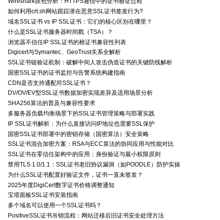
Wireshark抓包分析：HTTPS通信中的证书验证过程
如何利用crt.sh网站跟踪潜在恶意SSL证书签发行为?
域名SSL证书 vs IP SSL证书：它们的核心区别在哪里？
什么是SSL证书服务器时间戳（TSA）？
浏览器不信任IP SSL证书的根证书兼容性列表
Digicert与Symantec、GeoTrust关系全解析
SSL证书链验证机制：破解中间人攻击伪造证书的关键防线解析
国密SSL证书的证书监控与告警系统构建指南
CDN是否支持通配符SSL证书？
DV/OV/EV型SSL证书数据加密实现差异及适用场景分析
SHA256算法的普及与兼容性要求
多服务器负载均衡场景下的SSL证书管理策略与部署实践
IP SSL证书解析：为什么直接访问IP地址也需要SSL保护
国密SSL证书部署中的密钥存储（国密算法）安全策略
SSL证书混合加密方案：RSA与ECC算法的协同应用与性能对比
SSL证书在零信任架构中的应用：身份验证与最小权限原则
禁用TLS 1.0/1.1：SSL证书老旧协议漏洞（如POODLE）防护实操
为什么SSL证书配置好验证文件，证书一直未签发？
2025年度DigiCert数字证书价格调整通知
宝塔面板SSL证书安装指南
多个域名可以使用一个SSL证书吗？
PositiveSSL证书吊销流程：网站迁移后旧证书安全处理方法