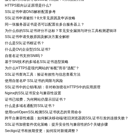
HTTPS双向认证原理是什么?
SSL证书申请DNS解析配置参考
SSL证书申请被拒？8大常见原因及申诉攻略
同一张服务器证书是否可以配置在多台服务器上？
为什么你的SSL证书评分不达标？常见安全漏洞与评分工具检测逻辑详
SSL证书申请失败原因及解决方案全解析
什么是SSL证书根证书？
什么是OV(企业型)SSL证书?
自签名证书支持SNI吗？
基于SNI技术的多域名SSL证书选型策略
为什么HTTPS是现代网站的“标配”而非“选配”？
SSL证书查询工具：验证有效性与信息查看方法
使用自签名IP SSL证书的局限与风险
SSL证书中的公钥/私钥：非对称加密在HTTPS中的应用原理
Nginx的SSL证书安全与兼容性设置
证书已续费，为何网站仍显示旧证书？
什么是多域名通配符SSL证书？
使用curl/OpenSSL检测SSL证书状态的常用命令
跨平台兼容性难题：如何解决移动端/老旧浏览器因SSL证书引发的连接失败？
SSL证书加密套件优化策略：提升安全性与兼容性的5个关键步骤
Sectigo证书有效期变更：如何应对新规调整？