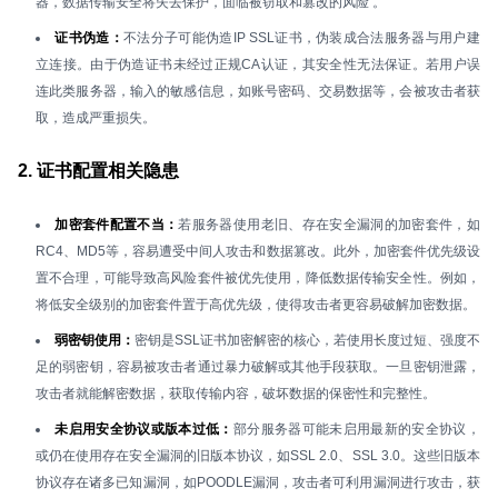
器，数据传输安全将失去保护，面临被窃取和篡改的风险 。
证书伪造：
不法分子可能伪造IP SSL证书，伪装成合法服务器与用户建
立连接。由于伪造证书未经过正规CA认证，其安全性无法保证。若用户误
连此类服务器，输入的敏感信息，如账号密码、交易数据等，会被攻击者获
取，造成严重损失。
2. 证书配置相关隐患
加密套件配置不当：
若服务器使用老旧、存在安全漏洞的加密套件，如
RC4、MD5等，容易遭受中间人攻击和数据篡改。此外，加密套件优先级设
置不合理，可能导致高风险套件被优先使用，降低数据传输安全性。例如，
将低安全级别的加密套件置于高优先级，使得攻击者更容易破解加密数据。
弱密钥使用：
密钥是SSL证书加密解密的核心，若使用长度过短、强度不
足的弱密钥，容易被攻击者通过暴力破解或其他手段获取。一旦密钥泄露，
攻击者就能解密数据，获取传输内容，破坏数据的保密性和完整性。
未启用安全协议或版本过低：
部分服务器可能未启用最新的安全协议，
或仍在使用存在安全漏洞的旧版本协议，如SSL 2.0、SSL 3.0。这些旧版本
协议存在诸多已知漏洞，如POODLE漏洞，攻击者可利用漏洞进行攻击，获