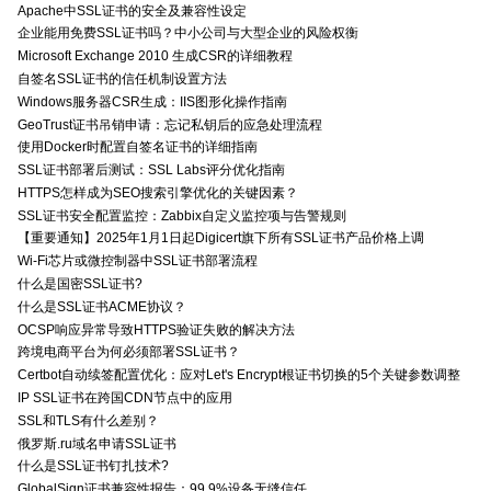
Apache中SSL证书的安全及兼容性设定
企业能用免费SSL证书吗？中小公司与大型企业的风险权衡
Microsoft Exchange 2010 生成CSR的详细教程
自签名SSL证书的信任机制设置方法
Windows服务器CSR生成：IIS图形化操作指南
GeoTrust证书吊销申请：忘记私钥后的应急处理流程
使用Docker时配置自签名证书的详细指南
SSL证书部署后测试：SSL Labs评分优化指南
HTTPS怎样成为SEO搜索引擎优化的关键因素？
SSL证书安全配置监控：Zabbix自定义监控项与告警规则
【重要通知】2025年1月1日起Digicert旗下所有SSL证书产品价格上调
Wi-Fi芯片或微控制器中SSL证书部署流程
什么是国密SSL证书?
什么是SSL证书ACME协议？
OCSP响应异常导致HTTPS验证失败的解决方法
跨境电商平台为何必须部署SSL证书？
Certbot自动续签配置优化：应对Let's Encrypt根证书切换的5个关键参数调整
IP SSL证书在跨国CDN节点中的应用
SSL和TLS有什么差别？
俄罗斯.ru域名申请SSL证书
什么是SSL证书钉扎技术?
GlobalSign证书兼容性报告：99.9%设备无缝信任