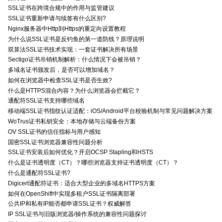
SSL证书在跨境合规中的作用与监管建议
SSL证书重新申请与续签有什么区别?
Nginx服务器中Http到Https的重定向设置教程
为什么说SSL证书是反钓鱼的第一道防线？原理说明
双算法SSL证书技术实现：一套证书解决所有场景
Sectigo证书吊销机制解析：什么情况下会被吊销？
多域名证书颁发后，是否可以增加域名？
如何在浏览器中检查SSL证书是否生效?
什么是HTTPS混合内容？为什么浏览器会拦截它？
通配符SSL证书支持哪些域名
移动端SSL证书指纹认证适配：iOS/Android平台校验机制与常见问题解决方案
WoTrus证书私钥安全：本地存储与云端备份方案
OV SSL证书的信任指标与用户感知
国密SSL证书浏览器兼容性问题分析
SSL证书安装后如何优化？开启OCSP Stapling和HSTS
什么是证书透明度（CT）？哪些浏览器支持证书透明度（CT）？
什么是通配符SSL证书?
Digicert通配符证书：适合大型企业的多域名HTTPS方案
如何在OpenShift中实现多租户SSL证书隔离部署
公共IP和私有IP能否都申请SSL证书？权威解答
IP SSL证书与旧版浏览器/操作系统的兼容性问题探讨