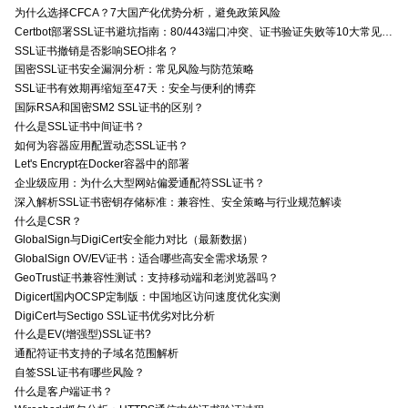
为什么选择CFCA？7大国产化优势分析，避免政策风险
Certbot部署SSL证书避坑指南：80/443端口冲突、证书验证失败等10大常见问题解决方案
SSL证书撤销是否影响SEO排名？
国密SSL证书安全漏洞分析：常见风险与防范策略
SSL证书有效期再缩短至47天：安全与便利的博弈
国际RSA和国密SM2 SSL证书的区别？
什么是SSL证书中间证书？
如何为容器应用配置动态SSL证书？
Let's Encrypt在Docker容器中的部署
企业级应用：为什么大型网站偏爱通配符SSL证书？
深入解析SSL证书密钥存储标准：兼容性、安全策略与行业规范解读
什么是CSR？
GlobalSign与DigiCert安全能力对比（最新数据）
GlobalSign OV/EV证书：适合哪些高安全需求场景？
GeoTrust证书兼容性测试：支持移动端和老浏览器吗？
Digicert国内OCSP定制版：中国地区访问速度优化实测
DigiCert与Sectigo SSL证书优劣对比分析
什么是EV(增强型)SSL证书?
通配符证书支持的子域名范围解析
自签SSL证书有哪些风险？
什么是客户端证书？