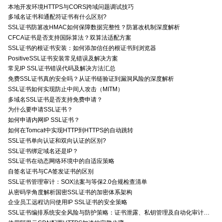
本地开发环境HTTPS与CORS跨域问题调试技巧
多域名证书和通配符证书有什么区别?
SSL证书防篡改HMAC如何保障数据完整性？防篡改机制深度解析
CFCA证书是否支持国际算法？双算法适配方案
SSL证书的根证书安装：如何添加信任的根证书到浏览器
PositiveSSL证书安装常见错误及解决方案
常见IP SSL证书错误代码及解决方法汇总
免费SSL证书真的安全吗？从证书链验证到漏洞风险的深度解析
SSL证书如何实现防止中间人攻击（MITM）
多域名SSL证书是否支持免费申请？
为什么要申请SSL证书？
如何申请内网IP SSL证书？
如何在Tomcat中实现HTTP到HTTPS的自动跳转
SSL证书单向认证和双向认证的区别?
SSL证书绑定域名还是IP？
SSL证书在动态网络环境中的自适应策略
自签名证书与CA签发证书的区别
SSL证书管理审计：SOX法案与等保2.0合规检查清单
从密码学角度解析国密SSL证书的加密体系架构
企业员工远程访问使用IP SSL证书的安全策略
SSL证书编排系统安全风险与防护策略：证书泄露、私钥管理及自动化审计技术要点