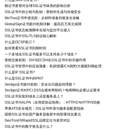
根证书更替对全球SSL证书体系的影响分析
SSL证书中的公钥与私钥：密钥对生成与存储安全
WoTrus证书申请流程：从材料准备到签发全攻略
GlobalSign证书赔付机制详解：最高百万美元保障
SSL证书状态检测脚本实现与监控平台接入
SSL证书中SSL/TLS协议核心解析
什么是OCSP装订？
如何查看SSL证书到期时间
一个多域名SSL证书最多可以支持多少个域名？
密钥交换机制：DH与ECDH在SSL证书中的关键作用
SSL证书管理中的应急预案：私钥泄露/CA倒闭/大规模到期处理
什么是IP SSL证书?
什么是SSL证书中的PKI?
Sectigo证书赔付机制：安全出问题如何理赔？
Sectigo证书对PCI DSS合规有帮助吗？电商网站必看认证要求
SSL证书安装到域名上还是服务器上？
SSL证书与ALPN（应用层协议协商）：HTTP/2与HTTP/3切换
苹果ATS安全规范：SSL证书申请与服务器配置指南
国密SSL证书在国产服务器集群中的部署优化要点
GeoTrust与RapidSSL品牌定位与差异对比
SSL证书中的数字签名是什么？