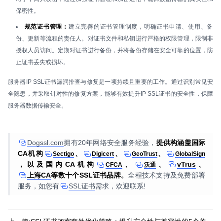
保密性。
规范证书管理：
建立完善的证书管理制度，明确证书申请、使用、备
份、更新等流程的责任人。对证书文件和私钥进行严格的权限管理，限制非
授权人员访问。定期对证书进行备份，并将备份存储在安全可靠的位置，防
止证书丢失或损坏。
服务器IP SSL证书漏洞排查与修复是一项持续且重要的工作。通过识别常见安
全隐患，并采取针对性的修复方案，能够有效提升IP SSL证书的安全性，保障
服务器数据传输安全。
Dogssl.com
拥有20年网络安全服务经验，
提供构涵盖国际
CA机构
、
、
、
Sectigo
Digicert
GeoTrust
GlobalSign
，以及国内CA机构
、
、
vTrus
、
CFCA
沃通
上海CA
等数十个SSL证书品牌。
全程技术支持及免费部署
服务，如您有
SSL证书
需求，欢迎联系!