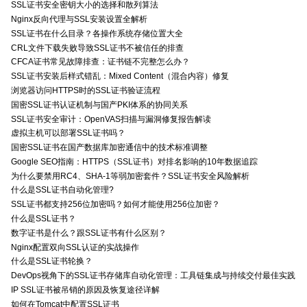
SSL证书安全密钥大小的选择和散列算法
Nginx反向代理与SSL安装设置全解析
SSL证书在什么目录？各操作系统存储位置大全
CRL文件下载失败导致SSL证书不被信任的排查
CFCA证书常见故障排查：证书链不完整怎么办？
SSL证书安装后样式错乱：Mixed Content（混合内容）修复
浏览器访问HTTPS时的SSL证书验证流程
国密SSL证书认证机制与国产PKI体系的协同关系
SSL证书安全审计：OpenVAS扫描与漏洞修复报告解读
虚拟主机可以部署SSL证书吗？
国密SSL证书在国产数据库加密通信中的技术标准调整
Google SEO指南：HTTPS（SSL证书）对排名影响的10年数据追踪
为什么要禁用RC4、SHA-1等弱加密套件？SSL证书安全风险解析
什么是SSL证书自动化管理?
SSL证书都支持256位加密吗？如何才能使用256位加密？
什么是SSL证书？
数字证书是什么？跟SSL证书有什么区别？
Nginx配置双向SSL认证的实战操作
什么是SSL证书轮换？
DevOps视角下的SSL证书存储库自动化管理：工具链集成与持续交付最佳实践
IP SSL证书被吊销的原因及恢复途径详解
如何在Tomcat中配置SSL证书