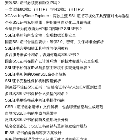
安装SSL证书必须要有独立IP吗？
一文读懂80端口（HTTP）与443端口（HTTPS）
XCA vs KeyStore Explorer：两款主流 SSL 证书可视化工具深度对比与选型指南
企业SSL证书私钥泄露：密钥轮换自动化工具链搭建
金融行业为何必须为API接口部署IP SSL证书？
SSL证书的前向安全性：实现数据长期安全
国密SSL证书合规性要求：等保2.0、密评、关保标准全解析
SSL证书合规扫描工具推荐与使用教程
多台服务器多个域名，该如何选购SSL证书？
国密SSL证书在国产云计算环境下的技术标准与安全实现
SSL证书如何在IPv6与多宿主环境中实现无缝兼容？
SSL证书相关的OpenSSL命令全解析
SSL证书完整性保护机制深度解析
浏览器不信任SSL证书：“自签名证书”与“未知CA”区别处理
多域名SSL证书保护什么类型的域名？
SSL证书更换根或中间证书操作指南
CSR（证书签名请求）文件解析：包含哪些信息与生成规范
自签名SSL证书的生成与局限性
泛域名SSL证书的优势及使用场景分析
域名变更必知：SSL证书吊销与重新签发操作规范
IP SSL证书的备份与容灾方案设计
服务器时间错误导致SSL证书无效？时间校正方法