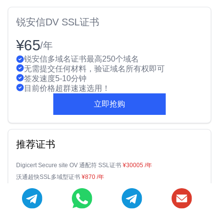
锐安信DV SSL证书
¥65
/年
锐安信多域名证书最高250个域名
无需提交任何材料，验证域名所有权即可
签发速度5-10分钟
目前价格超群速速选用！
立即抢购
推荐证书
Digicert Secure site OV 通配符 SSL证书
¥30005
/年
沃通超快SSL多域型证书
¥870
/年
万维信 国密 OV SSL证书
¥2224
/年
PositiveSSL OV 多域名SSL证书
¥2340
/年
CFCA OV 通配符多域名SSL证书(国密)
¥6000
/年