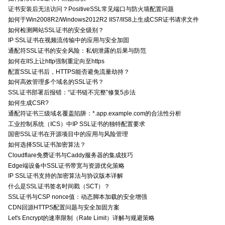
证书安装后无法访问？PositiveSSL常见端口与防火墙配置问题
如何于Win2008R2/Windows2012R2 IIS7/IIS8上生成CSR证书请求文件
如何检测网站SSL证书的安全级别？
IP SSL证书在视频流传输中的应用与安全加固
通配符SSL证书的安全风险：私钥泄露的后果与防范
如何在IIS上让http强制重定向至https
配置SSL证书后，HTTPS能否避免流量劫持？
如何高效管理多个域名的SSL证书？
SSL证书部署后报错：“证书链不完整”修复5步法
如何生成CSR?
通配符证书三级域名覆盖陷阱：*.app.example.com的合法性分析
工业控制系统（ICS）中IP SSL证书的独特配置要求
国密SSL证书在开源项目中的应用与风险管理
如何选择SSL证书加密算法？
Cloudflare免费证书与Caddy服务器的集成技巧
Edge端设备中SSL证书带宽与资源优化策略
IP SSL证书支持的加密算法与协议版本详解
什么是SSL证书签名时间戳（SCT）？
SSL证书与CSP nonce值：动态脚本加载的安全增强
CDN回源HTTPS配置问题与安全加固方案
Let's Encrypt的速率限制（Rate Limit）详解与规避策略