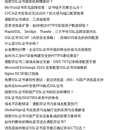
国密SSL证书颁发机构哪家好？
WoTrus证书常见故障排查：证书链不完整怎么办？
CFCA证书安装后无法访问？防火墙与端口配置检查
通配符证书调试：工具链推荐
恶意浏览器扩展：如何绕过HTTPS实现用户数据窃取？
RapidSSL、Sectigo、Thawte：三大平价SSL品牌深度对比
SSL证书与CSP（内容安全策略）：防御XSS攻击的协同配置
什么是SSL证书吊销？
从免费到付费：企业SSL证书升级的商业价值与决策模型
如何为工业IoT设备构建安全的HTTPS通信通道?
通配符证书二级域名验证失败：DNS TXT记录精准配置手册
Microsoft Exchange 2010 安装配置SSL证书详细教程
Nginx OCSP装订指南
免费SSL证书兼容性测试：老旧浏览器（IE6）与国产浏览器支持
如何在tomcat中安装PFX格式SSL证书
国密SSL证书和国产SSL证书的区别有哪些？
SSL证书在ISO27001体系中的角色
域名不匹配错误：通配符证书与多域名配置技巧
GlobalSign证书在政府与金融行业的应用与合规解读
国密SSL证书与国产安全设备集成的部署方案研究
如何判断你的网站是否适合通配符证书?
浏览器如何验证SSL证书是否被正确记录在CT日志？