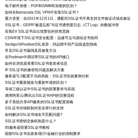
电子邮件加密：PGP和S/MIME加密的区别？
如何在Barracuda SSL VPN中安装SSL证书？
重大变更：自2021年12月1日，通配符SSL证书不再支持文件验证式域名验证
SSL证书：GDPR“被遗忘权”与证书透明度日志（CT Log）的数据冲突
安装EV SSL证书后出现警告的排查思路
CDN环境下SSL证书安全配置：边缘节点与源站证书协同
Sectigo与PositiveSSL差异：同品牌不同产品线选型指南
常见SSL证书漏洞及其修复方法
在Postman中调试带SSL证书的API接口
如何在浏览器查看SSL证书签发者信息
IP SSL证书的兼容性问题及解决方案
服务器TLS配置不当的风险：SSL证书失效案例分析
SSL证书重新颁发与重新申请的区别？
等保三级认证中SSL证书的部署要求与实现
调用阿里云/腾讯云SSL证书API的完整流程
多子系统共享API服务的SSL证书配置策略
SSL证书吊销机制对安全审计的支持
如何解决SSL证书域名不匹配问题?
SSL证书密钥交换机制是什么？
IIS服务器部署SSL证书教程
国密SSL证书在政务/医疗/金融行业的强制要求