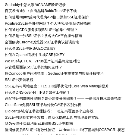
Godaddy中怎么添加CNAME验证记录
百度发出通知：自有品牌BaiduTrust证书下线
如何使用Nginx反向代理为API接口添加SSL证书保护
PositiveSSL适合哪些网站？个人博客/企业站选择指南
如何通过CDN服务实现SSL证书的集中管理？
如何吊销一张SSL证书？从各大CA平台操作指南
全面解决Chrome浏览器SSL证书协议错误指南
什么是SSL证书RSA/ECC算法?
如何在Cpanel面板中生成CSR和KEY
WoTrus与CFCA、vTrus国产证书品牌定位对比
从管理层面谈SSL证书的如何选择？
原Comodo用户迁移指南：Sectigo证书重签发与数据迁移技巧
SSL证书安装教程
SSL证书与网站速度：TLS 1.3握手优化对Core Web Vitals的提升
什么是DNS-over-HTTPS？如何工作的？
通配符证书影响性能吗？是否需要分离部署？—— 一份深度技术决策指南
Cloudflare免费SSL证书与传统CA证书区别分析
Digicert多域名证书管理技巧：一张证书覆盖多个业务线
SSL证书到期监控全攻略：自动化提醒工具与管理最佳实践
华为云弹性负载均衡ELB部署SSL证书指南
漏洞修复后SSL证书有效性验证：从Heartbleed补丁部署到OCSP/CRL状态检查的全链路确认方法