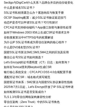
Sectigo与DigiCert什么关系？品牌合并后的信任链变化
什么是多域名SSL证书？
SSL证书私钥泄露怎么办？紧急响应与恢复手册
OCSP Stapling配置：减少SSL证书验证延迟技巧
动态IP是否可以申请SSL证书？可行性探讨
CFCA证书支持移动端吗？App接口加密与兼容性处理
如何于Windows 2003 IIS6上生成CSR证书请求文件
谷歌搜索算法中HTTPS信号的权重解读
为什么IP SSL证书将成为零信任架构的核心组件？
什么是DV(域名型)SSL证书?
国密SSL证书算法SM2,SM3,SM4之间的区别及应用
微信公众号SSL证书如何挑选？
Let's Encrypt的证书透明度（CT）日志：如何查询？
如何在Tomcat里利用keytool生成CSR
银行核心系统安全：CFCA PCI DSS 4.0合规配置手册
通配符证书CSR：域名格式填写规范
国密双证书体系：SM2算法与国密SSL协议兼容性指南
2025年7月1日起，Let's Encrypt开放了IP SSL证书申请
如何检测SSL证书是否安装成功？
TLS 1.3与零信任网络架构兼容性分析
零信任架构（Zero Trust）中的SSL证书角色
什么是SAN SSL证书？