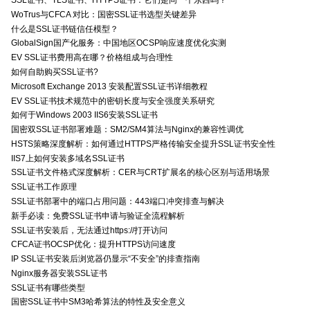
SSL证书、TLS证书、HTTPS证书：它们是同一个东西吗？
WoTrus与CFCA 对比：国密SSL证书选型关键差异
什么是SSL证书链信任模型？
GlobalSign国产化服务：中国地区OCSP响应速度优化实测
EV SSL证书费用高在哪？价格组成与合理性
如何自助购买SSL证书?
Microsoft Exchange 2013 安装配置SSL证书详细教程
EV SSL证书技术规范中的密钥长度与安全强度关系研究
如何于Windows 2003 IIS6安装SSL证书
国密双SSL证书部署难题：SM2/SM4算法与Nginx的兼容性调优
HSTS策略深度解析：如何通过HTTPS严格传输安全提升SSL证书安全性
IIS7上如何安装多域名SSL证书
SSL证书文件格式深度解析：CER与CRT扩展名的核心区别与适用场景
SSL证书工作原理
SSL证书部署中的端口占用问题：443端口冲突排查与解决
新手必读：免费SSL证书申请与验证全流程解析
SSL证书安装后，无法通过https://打开访问
CFCA证书OCSP优化：提升HTTPS访问速度
IP SSL证书安装后浏览器仍显示“不安全”的排查指南
Nginx服务器安装SSL证书
SSL证书有哪些类型
国密SSL证书中SM3哈希算法的特性及安全意义