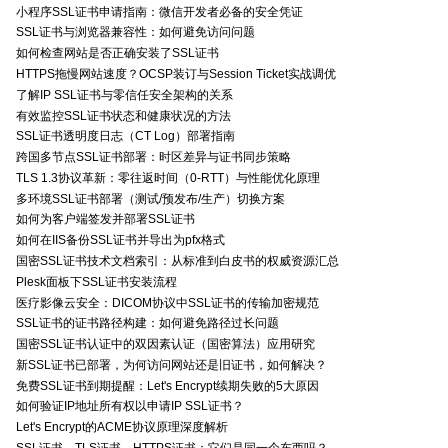
小程序SSL证书申请指南：微信开发者必备的安全凭证
SSL证书与浏览器兼容性：如何避免访问问题
如何检查网站是否正确安装了SSL证书
HTTPS拖慢网站速度？OCSP装订与Session Ticket实战调优
了解IP SSL证书与零信任安全架构的关系
有效监控SSL证书状态和健康状况的方法
SSL证书透明度日志（CT Log）部署指南
跨国多节点SSL证书部署：时区差异与证书同步策略
TLS 1.3协议革新：零往返时间（0-RTT）与性能优化原理
多环境SSL证书部署（测试/预发布/生产）切换方案
如何为客户端签发并部署SSL证书
如何在IIS备份SSL证书并导出为pfx格式
国密SSL证书技术文档索引：从标准到白皮书的权威资源汇总
Plesk面板下SSL证书安装流程
医疗影像云安全：DICOM协议中SSL证书的传输加密规范
SSL证书的证书路径构建：如何避免路径过长问题
国密SSL证书认证中的双因素认证（国密算法）应用研究
新SSL证书已部署，为何访问网站还是旧证书，如何解决？
免费SSL证书到期提醒：Let's Encrypt续期失败的5大原因
如何验证IP地址所有权以申请IP SSL证书？
Let's Encrypt的ACME协议原理深度解析