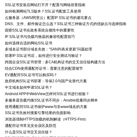
SSL证书安装后网站打不开？配置与网络排查指南
如何检测网站TLS版本？SSL证书配套工具使用
云服务器（AWS/阿里云）配置IP SSL证书的避坑要点
DNS、文件、邮件验证怎么选？SSL证书三种验证方式的优缺点与选择指南
国密SSL证书在政务系统合规性中的重要性
IP SSL证书与负载均衡器的兼容性配置技巧
如何选择合适的网站SSL证书
多域名证书部分域名失效：“SAN列表未更新”问题处理
部署IP SSL证书后，如何进行安全测试与验证？
跨国企业SSL证书管理：多CA机构证书的交叉信任链构建方法
结合CDN使用通配符证书：需要注意的配置细节
EV通配符SSL证书可以购买吗？
政府机构SSL证书部署：等保2.0与国产化替代方案
中文域名如何申请SSL证书？
Android APP中WebView怎样对SSL证书进行校验？
多服务器负载均衡SSL证书不同步：Ansible批量同步脚本
使用通配符SSL证书保护www与非www域名的方案
SSL证书失效对搜索引擎结果的负面影响
浏览器强制HTTPS加载的机制解读（HTTPS-First）
通配符证书常见安全误区及防范
什么是SSL证书交叉信任链？