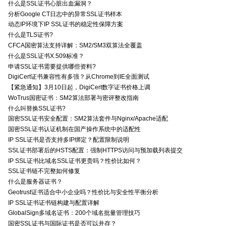
什么是SSL证书心脏出血漏洞？
分析Google CT日志中的异常SSL证书样本
动态IP环境下IP SSL证书的稳定性保障方案
什么是TLS证书?
CFCA国密算法支持详解：SM2/SM3双算法全覆盖
什么是SSL证书X.509标准？
申请SSL证书需要提供哪些资料?
DigiCert证书兼容性有多强？从Chrome到IE全面测试
【紧急通知】3月10日起，DigiCert数字证书价格上调
WoTrus国密证书：SM2算法部署与密评整改指南
什么叫替换SSL证书?
国密SSL证书安全配置：SM2算法套件与Nginx/Apache适配
国密SSL证书认证机制在国产操作系统中的适配性
IP SSL证书是否支持多IP绑定？配置限制说明
SSL证书部署后的HSTS配置：强制HTTPS访问与预加载列表提交
IP SSL证书比域名SSL证书更贵吗？性价比如何？
SSL证书链不完整如何修复
什么是服务器证书？
Geotrust证书适合中小企业吗？性价比与安全性平衡分析
IP SSL证书证书链构建与配置详解
GlobalSign多域名证书：200个域名批量管理技巧
国密SSL证书与国际证书是否可以并存？