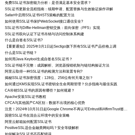
免费SSL证书加密能力分析：是否满足基本安全需求？
SSL证书更新全流程指南：续期申请、配置替换与生效验证操作详解
Safari中启用SSL证书HSTS策略的配置方法
如何使用SSL证书保护WebSocket接口通信安全?
SSL证书与Diffie-Hellman密钥交换：前向保密（PFS）实现
SSL证书双向认证下证书吊销与访问控制体系构建
什么是自签名SSL证书?
【重要通知】2025年3月1日起Sectigo旗下所有SSL证书产品价格上调
什么是SSL证书链？
如何用Java Keytool生成自签名SSL证书？
SSL证书链不完整：成因解析、浏览器报错机制与链结构验证方法
阿里云取得一种SSL证书的检测方法和装置专利?
揭秘SSL证书加密强度：128位、256位有何天壤之别？
如何通过KMS实现SSL证书密钥全生命周期管理？分步指南与最佳实践
CA吊销SSL证书的原因有哪些？如何规避？
Apache安装SSL证书教程
CFCA与其他国产CA区别：数据不出境的核心优势
注意！2024年10月31日起Google Chrome不再认可Entrust和AffirmTrust签发的TLS证书
国密SSL证书在混合云环境中的安全策略
阿里云邮箱如何配置SSL证书
PositiveSSL适合金融类网站吗？安全等级解析
如何解决SSL证书不匹配错误