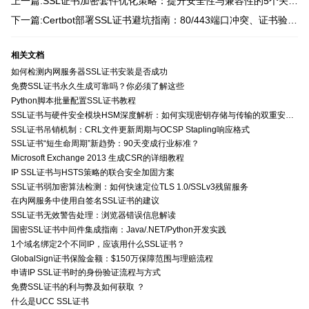
上一篇:SSL证书加密套件优化策略：提升安全性与兼容性的5个关键步骤
下一篇:Certbot部署SSL证书避坑指南：80/443端口冲突、证书验证失败等10大常见问题解决方案
相关文档
如何检测内网服务器SSL证书安装是否成功
免费SSL证书永久生成可靠吗？你必须了解这些
Python脚本批量配置SSL证书教程
SSL证书与硬件安全模块HSM深度解析：如何实现密钥存储与传输的双重安全防护？
SSL证书吊销机制：CRL文件更新周期与OCSP Stapling响应格式
SSL证书“短生命周期”新趋势：90天变成行业标准？
Microsoft Exchange 2013 生成CSR的详细教程
IP SSL证书与HSTS策略的联合安全加固方案
SSL证书弱加密算法检测：如何快速定位TLS 1.0/SSLv3残留服务
在内网服务中使用自签名SSL证书的建议
SSL证书无效警告处理：浏览器错误信息解读
国密SSL证书中间件集成指南：Java/.NET/Python开发实践
1个域名绑定2个不同IP，应该用什么SSL证书？
GlobalSign证书保险金额：$150万保障范围与理赔流程
申请IP SSL证书时的身份验证流程与方式
免费SSL证书的利与弊及如何获取 ？
什么是UCC SSL证书