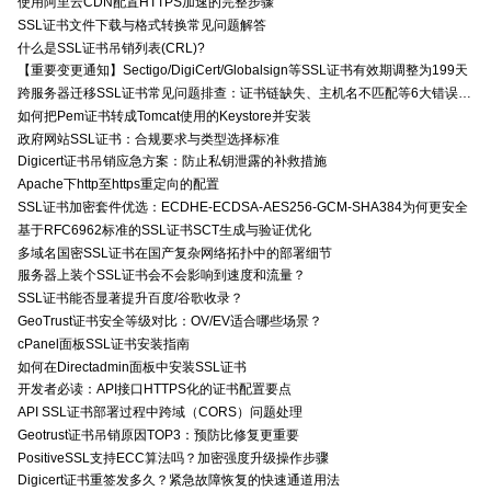
使用阿里云CDN配置HTTPS加速的完整步骤
SSL证书文件下载与格式转换常见问题解答
什么是SSL证书吊销列表(CRL)?
【重要变更通知】Sectigo/DigiCert/Globalsign等SSL证书有效期调整为199天
跨服务器迁移SSL证书常见问题排查：证书链缺失、主机名不匹配等6大错误解决方案
如何把Pem证书转成Tomcat使用的Keystore并安装
政府网站SSL证书：合规要求与类型选择标准
Digicert证书吊销应急方案：防止私钥泄露的补救措施
Apache下http至https重定向的配置
SSL证书加密套件优选：ECDHE-ECDSA-AES256-GCM-SHA384为何更安全
基于RFC6962标准的SSL证书SCT生成与验证优化
多域名国密SSL证书在国产复杂网络拓扑中的部署细节
服务器上装个SSL证书会不会影响到速度和流量？
SSL证书能否显著提升百度/谷歌收录？
GeoTrust证书安全等级对比：OV/EV适合哪些场景？
cPanel面板SSL证书安装指南
如何在Directadmin面板中安装SSL证书
开发者必读：API接口HTTPS化的证书配置要点
API SSL证书部署过程中跨域（CORS）问题处理
Geotrust证书吊销原因TOP3：预防比修复更重要
PositiveSSL支持ECC算法吗？加密强度升级操作步骤
Digicert证书重签发多久？紧急故障恢复的快速通道用法