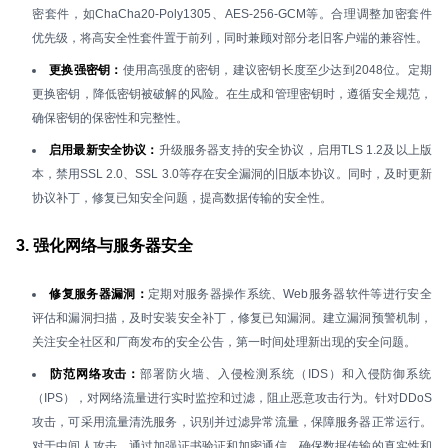
密套件，如ChaCha20-Poly1305、AES-256-GCM等。合理调整加密套件
优先级，将高安全性套件置于前列，同时兼顾对部分老旧客户端的兼容性。
更换强密钥：
使用高强度的密钥，建议密钥长度至少达到2048位。定期
更换密钥，降低密钥被破解的风险。在生成和管理密钥时，遵循安全规范，
确保密钥的保密性和完整性。
启用最新安全协议：
升级服务器支持的安全协议，启用TLS 1.2及以上版
本，禁用SSL 2.0、SSL 3.0等存在安全漏洞的旧版本协议。同时，及时更新
协议补丁，修复已知安全问题，提高数据传输的安全性。
3. 强化网络与服务器安全
修复服务器漏洞：
定期对服务器操作系统、Web服务器软件等进行安全
评估和漏洞扫描，及时安装安全补丁，修复已知漏洞。建立漏洞预警机制，
关注安全社区和厂商发布的安全公告，第一时间处理新出现的安全问题。
防范网络攻击：
部署防火墙、入侵检测系统（IDS）和入侵防御系统
（IPS），对网络流量进行实时监控和过滤，阻止恶意攻击行为。针对DDoS
攻击，可采用流量清洗服务，识别并过滤异常流量，保障服务器正常运行。
对于中间人攻击，通过加强证书验证和加密通信，确保数据传输的真实性和