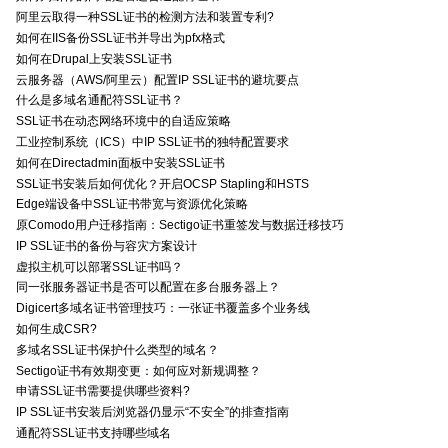
阿里云取得一种SSL证书的检测方法和装置专利?
如何在IIS备份SSL证书并导出为pfx格式
如何在Drupal上安装SSL证书
云服务器（AWS/阿里云）配置IP SSL证书的避坑要点
什么是多域名通配符SSL证书？
SSL证书在动态网络环境中的自适应策略
工业控制系统（ICS）中IP SSL证书的独特配置要求
如何在Directadmin面板中安装SSL证书
SSL证书安装后如何优化？开启OCSP Stapling和HSTS
Edge端设备中SSL证书带宽与资源优化策略
原Comodo用户迁移指南：Sectigo证书重签发与数据迁移技巧
IP SSL证书的备份与容灾方案设计
虚拟主机可以部署SSL证书吗？
同一张服务器证书是否可以配置在多台服务器上？
Digicert多域名证书管理技巧：一张证书覆盖多个业务线
如何生成CSR?
多域名SSL证书保护什么类型的域名？
Sectigo证书有效期变更：如何应对新规调整？
申请SSL证书需要提供哪些资料?
IP SSL证书安装后浏览器仍显示“不安全”的排查指南
通配符SSL证书支持哪些域名