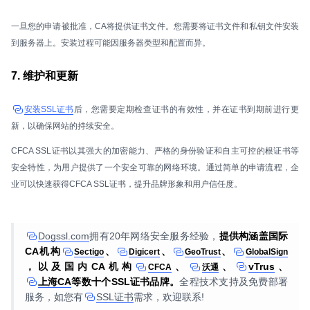
一旦您的申请被批准，CA将提供证书文件。您需要将证书文件和私钥文件安装
到服务器上。安装过程可能因服务器类型和配置而异。
7. 维护和更新
安装SSL证书
后，您需要定期检查证书的有效性，并在证书到期前进行更
新，以确保网站的持续安全。
CFCA SSL证书以其强大的加密能力、严格的身份验证和自主可控的根证书等
安全特性，为用户提供了一个安全可靠的网络环境。通过简单的申请流程，企
业可以快速获得CFCA SSL证书，提升品牌形象和用户信任度。
Dogssl.com
拥有20年网络安全服务经验，
提供构涵盖国际
CA机构
、
、
、
Sectigo
Digicert
GeoTrust
GlobalSign
，以及国内CA机构
、
、
vTrus
、
CFCA
沃通
上海CA
等数十个SSL证书品牌。
全程技术支持及免费部署
服务，如您有
SSL证书
需求，欢迎联系!