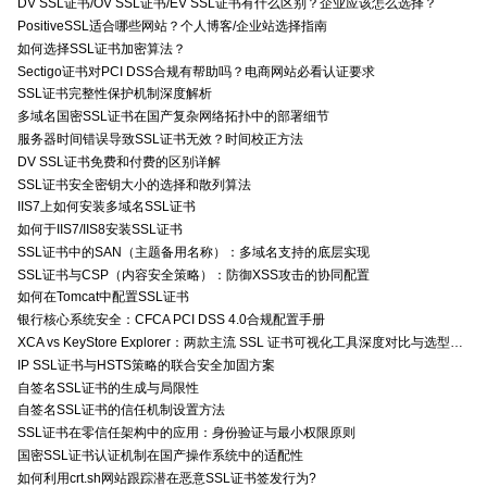
DV SSL证书/OV SSL证书/EV SSL证书有什么区别？企业应该怎么选择？
PositiveSSL适合哪些网站？个人博客/企业站选择指南
如何选择SSL证书加密算法？
Sectigo证书对PCI DSS合规有帮助吗？电商网站必看认证要求
SSL证书完整性保护机制深度解析
多域名国密SSL证书在国产复杂网络拓扑中的部署细节
服务器时间错误导致SSL证书无效？时间校正方法
DV SSL证书免费和付费的区别详解
SSL证书安全密钥大小的选择和散列算法
IIS7上如何安装多域名SSL证书
如何于IIS7/IIS8安装SSL证书
SSL证书中的SAN（主题备用名称）：多域名支持的底层实现
SSL证书与CSP（内容安全策略）：防御XSS攻击的协同配置
如何在Tomcat中配置SSL证书
银行核心系统安全：CFCA PCI DSS 4.0合规配置手册
XCA vs KeyStore Explorer：两款主流 SSL 证书可视化工具深度对比与选型指南
IP SSL证书与HSTS策略的联合安全加固方案
自签名SSL证书的生成与局限性
自签名SSL证书的信任机制设置方法
SSL证书在零信任架构中的应用：身份验证与最小权限原则
国密SSL证书认证机制在国产操作系统中的适配性
如何利用crt.sh网站跟踪潜在恶意SSL证书签发行为?