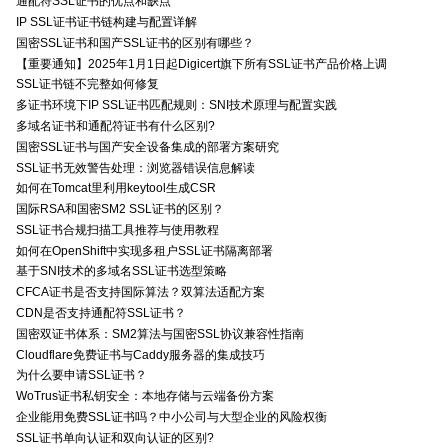
通配符SSL证书的优点和缺点
IP SSL证书证书链构建与配置详解
国密SSL证书和国产SSL证书的区别有哪些？
【重要通知】2025年1月1日起Digicert旗下所有SSL证书产品价格上调
SSL证书链不完整如何修复
多证书环境下IP SSL证书匹配规则：SNI技术原理与配置实践
多域名证书和通配符证书有什么区别?
国密SSL证书与国产安全设备集成的部署方案研究
SSL证书无效警告处理：浏览器错误信息解读
如何在Tomcat里利用keytool生成CSR
国际RSA和国密SM2 SSL证书的区别？
SSL证书合规扫描工具推荐与使用教程
如何在OpenShift中实现多租户SSL证书隔离部署
基于SNI技术的多域名SSL证书选型策略
CFCA证书是否支持国际算法？双算法适配方案
CDN是否支持通配符SSL证书？
国密双证书体系：SM2算法与国密SSL协议兼容性指南
Cloudflare免费证书与Caddy服务器的集成技巧
为什么要申请SSL证书？
WoTrus证书私钥安全：本地存储与云端备份方案
企业能用免费SSL证书吗？中小公司与大型企业的风险权衡
SSL证书单向认证和双向认证的区别?