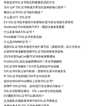
有效监控SSL证书状态和健康状况的方法
为什么IP SSL证书将成为零信任架构的核心组件？
微信公众号SSL证书如何挑选？
什么是UCC SSL证书
EV SSL证书技术规范中的密钥长度与安全强度关系研究
Geotrust证书吊销原因TOP3：预防比修复更重要
什么是多域名SSL证书？
Plesk面板下SSL证书安装流程
什么是S/MIME证书 ？
国密SSL证书技术规范中的扩展字段（国密应用）设计与安全
从密码学角度解析国密SSL证书的加密体系架构
2025年度DigiCert数字证书价格调整通知
PositiveSSL适合金融类网站吗？安全等级解析
SSL证书申请被拒？8大常见原因及申诉攻略
SSL证书中的公钥与私钥：密钥对生成与存储安全
IP SSL证书在跨国CDN节点中的应用
如何在WordPress网站上安装SSL证书?
部署IP SSL证书后，如何进行安全测试与验证？
SSL证书部署后测试：SSL Labs评分优化指南
EV通配符SSL证书可以购买吗？
企业隐私合规检查清单中的SSL证书审核点
使用自签名IP SSL证书的局限与风险