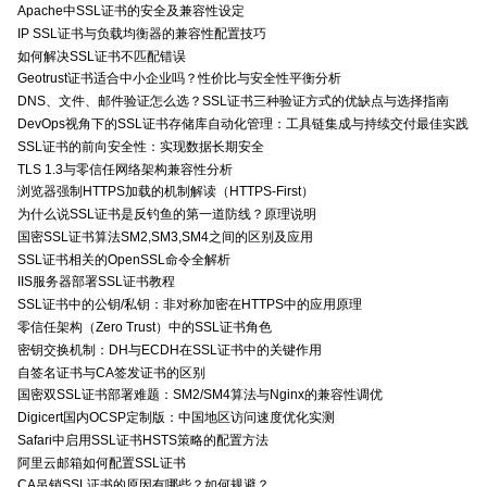
Apache中SSL证书的安全及兼容性设定
IP SSL证书与负载均衡器的兼容性配置技巧
如何解决SSL证书不匹配错误
Geotrust证书适合中小企业吗？性价比与安全性平衡分析
DNS、文件、邮件验证怎么选？SSL证书三种验证方式的优缺点与选择指南
DevOps视角下的SSL证书存储库自动化管理：工具链集成与持续交付最佳实践
SSL证书的前向安全性：实现数据长期安全
TLS 1.3与零信任网络架构兼容性分析
浏览器强制HTTPS加载的机制解读（HTTPS-First）
为什么说SSL证书是反钓鱼的第一道防线？原理说明
国密SSL证书算法SM2,SM3,SM4之间的区别及应用
SSL证书相关的OpenSSL命令全解析
IIS服务器部署SSL证书教程
SSL证书中的公钥/私钥：非对称加密在HTTPS中的应用原理
零信任架构（Zero Trust）中的SSL证书角色
密钥交换机制：DH与ECDH在SSL证书中的关键作用
自签名证书与CA签发证书的区别
国密双SSL证书部署难题：SM2/SM4算法与Nginx的兼容性调优
Digicert国内OCSP定制版：中国地区访问速度优化实测
Safari中启用SSL证书HSTS策略的配置方法
阿里云邮箱如何配置SSL证书
CA吊销SSL证书的原因有哪些？如何规避？