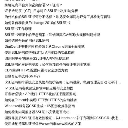
跨境电商平台为何必须部署SSL证书？
证书透明度（CT）日志对IP SSL证书的影响分析
为什么你的SSL证书评分不达标？常见安全漏洞与评分工具检测逻辑详
如何备份和恢复Exchange 2010的SSL证书
SSL证书工作原理
SSL证书管理中的应急预案：私钥泄露/CA倒闭/大规模到期处理
如何选择合适的网站SSL证书
DigiCert证书兼容性有多强？从Chrome到IE全面测试
使用SSL证书保护RESTful API接口的实战指南
调用阿里云/腾讯云SSL证书API的完整流程
SSL证书的根证书安装：如何添加信任的根证书到浏览器
CDN回源HTTPS配置问题与安全加固方案
自签名证书支持SNI吗？
SSL证书编排系统安全风险与防护策略：证书泄露、私钥管理及自动化审计技术要点
IP SSL证书在视频流传输中的应用与安全加固
开发者必读：API接口HTTPS化的证书配置要点
如何在Tomcat中实现HTTP到HTTPS的自动跳转
Windows服务器CSR生成：IIS图形化操作指南
如何检测内网服务器SSL证书安装是否成功
漏洞修复后SSL证书有效性验证：从Heartbleed补丁部署到OCSP/CRL状态检查的全链路确认方法
使用通配符SSL证书保护www与非www域名的方案