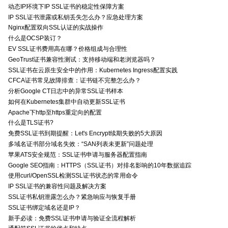
动态IP环境下IP SSL证书的稳定性保障方案
IP SSL证书泄露或私钥丢失怎么办？应急处理方案
Nginx配置双向SSL认证的实战操作
什么是OCSP装订？
EV SSL证书费用高在哪？价格组成与合理性
GeoTrust证书兼容性测试：支持移动端和老浏览器吗？
SSL证书在云原生安全中的作用：Kubernetes Ingress配置实践
CFCA证书常见故障排查：证书链不完整怎么办？
分析Google CT日志中的异常SSL证书样本
如何在Kubernetes集群中自动更新SSL证书
Apache下http至https重定向的配置
什么是TLS证书?
免费SSL证书到期提醒：Let's Encrypt续期失败的5大原因
多域名证书部分域名失效：“SAN列表未更新”问题处理
苹果ATS安全规范：SSL证书申请与服务器配置指南
Google SEO指南：HTTPS（SSL证书）对排名影响的10年数据追踪
使用curl/OpenSSL检测SSL证书状态的常用命令
IP SSL证书的兼容性问题及解决方案
SSL证书私钥泄露怎么办？紧急响应与恢复手册
SSL证书绑定域名还是IP？
新手必读：免费SSL证书申请与验证全流程解析