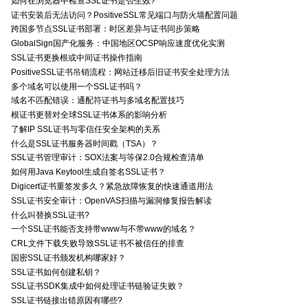
如何在浏览器中检查SSL证书是否生效?
证书安装后无法访问？PositiveSSL常见端口与防火墙配置问题
跨国多节点SSL证书部署：时区差异与证书同步策略
GlobalSign国产化服务：中国地区OCSP响应速度优化实测
SSL证书更换根或中间证书操作指南
PositiveSSL证书吊销流程：网站迁移后旧证书安全处理方法
多个域名可以使用一个SSL证书吗？
域名不匹配错误：通配符证书与多域名配置技巧
根证书更替对全球SSL证书体系的影响分析
了解IP SSL证书与零信任安全架构的关系
什么是SSL证书服务器时间戳（TSA）？
SSL证书管理审计：SOX法案与等保2.0合规检查清单
如何用Java Keytool生成自签名SSL证书？
Digicert证书重签发多久？紧急故障恢复的快速通道用法
SSL证书安全审计：OpenVAS扫描与漏洞修复报告解读
什么叫替换SSL证书?
一个SSL证书能否支持带www与不带www的域名？
CRL文件下载失败导致SSL证书不被信任的排查
国密SSL证书颁发机构哪家好？
SSL证书如何创建私钥？
SSL证书SDK集成中如何处理证书链验证失败？
SSL证书链接出错原因有哪些?