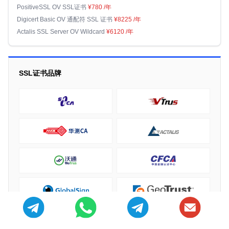
PositiveSSL OV SSL证书
¥780
/年
Digicert Basic OV 通配符 SSL 证书
¥8225
/年
Actalis SSL Server OV Wildcard
¥6120
/年
SSL证书品牌