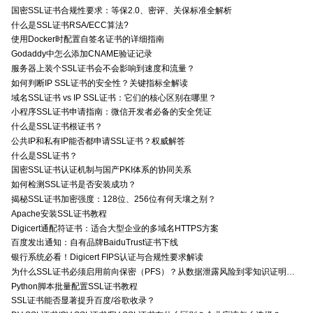
国密SSL证书合规性要求：等保2.0、密评、关保标准全解析
什么是SSL证书RSA/ECC算法?
使用Docker时配置自签名证书的详细指南
Godaddy中怎么添加CNAME验证记录
服务器上装个SSL证书会不会影响到速度和流量？
如何判断IP SSL证书的安全性？关键指标全解读
域名SSL证书 vs IP SSL证书：它们的核心区别在哪里？
小程序SSL证书申请指南：微信开发者必备的安全凭证
什么是SSL证书根证书？
公共IP和私有IP能否都申请SSL证书？权威解答
什么是SSL证书？
国密SSL证书认证机制与国产PKI体系的协同关系
如何检测SSL证书是否安装成功？
揭秘SSL证书加密强度：128位、256位有何天壤之别？
Apache安装SSL证书教程
Digicert通配符证书：适合大型企业的多域名HTTPS方案
百度发出通知：自有品牌BaiduTrust证书下线
银行系统必看！Digicert FIPS认证与合规性要求解读
为什么SSL证书必须启用前向保密（PFS）？从数据泄露风险到零知识证明的安全价值分析
Python脚本批量配置SSL证书教程
SSL证书能否显著提升百度/谷歌收录？