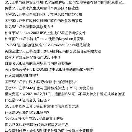
SSL证书与硬件安全模块HSM深度解析：如何实现密钥存储与传输的双重安全防护？
免费SSL证书永久生成可靠吗？你必须了解这些
国密SSL证书安全漏洞分析：常见风险与防范策略
国密SSL证书在应对针对国产软件的恶意攻击策略
常见SSL证书漏洞及其修复方法
如何于Windows 2003 IIS6上生成CSR证书请求文件
如何把Pem证书转成Tomcat使用的Keystore并安装
EV SSL证书的验证标准：CA/Browser Forum规范解读
跨国企业SSL证书管理：多CA机构证书的交叉信任链构建方法
如何为容器应用配置动态SSL证书？
自签名SSL证书的应用场景与内网部署指南
医疗影像云安全：DICOM协议中SSL证书的传输加密规范
什么是国密SSL证书?
国密SSL证书在政务/医疗/金融行业的强制要求
国密SSL证书SM2加密与国际标准算法（RSA）对比分析
重大变更：自2021年12月1日，通配符SSL证书不再支持文件验证式域名验证
什么是SSL证书交叉信任链？
SSL证书查询工具：验证有效性与信息查看方法
什么是DV(域名型)SSL证书?
Nginx反向代理与SSL安装设置全解析
常见IP SSL证书错误代码及解决方法汇总
从免费到付费：企业SSL证书升级的商业价值与决策模型