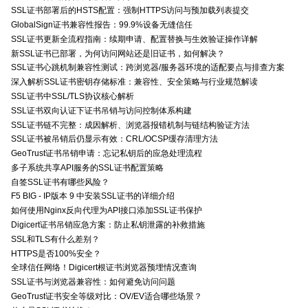
SSL证书部署后的HSTS配置：强制HTTPS访问与预加载列表提交
GlobalSign证书兼容性报告：99.9%设备无缝信任
SSL证书更新全流程指南：续期申请、配置替换与生效验证操作详解
新SSL证书已部署，为何访问网站还是旧证书，如何解决？
SSL证书心跳机制兼容性测试：跨浏览器/服务器环境的适配要点与排查方案
深入解析SSL证书密钥存储标准：兼容性、安全策略与行业规范解读
SSL证书中SSL/TLS协议核心解析
SSL证书双向认证下证书吊销与访问控制体系构建
SSL证书链不完整：成因解析、浏览器报错机制与链结构验证方法
SSL证书被吊销后仍显示有效：CRL/OCSP缓存清理方法
GeoTrust证书吊销申请：忘记私钥后的应急处理流程
多子系统共享API服务的SSL证书配置策略
自签SSL证书有哪些风险？
F5 BIG - IP版本 9 中安装SSL证书的详细介绍
如何使用Nginx反向代理为API接口添加SSL证书保护
Digicert证书吊销应急方案：防止私钥泄露的补救措施
SSL和TLS有什么差别？
HTTPS是否100%安全？
全球信任网络！Digicert根证书浏览器预埋情况查询
SSL证书与浏览器兼容性：如何避免访问问题
GeoTrust证书安全等级对比：OV/EV适合哪些场景？