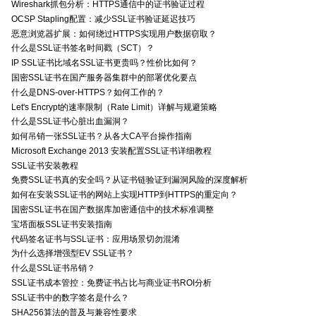
Wireshark抓包分析：HTTPS通信中的证书验证过程
OCSP Stapling配置：减少SSL证书验证延迟技巧
恶意浏览器扩展：如何绕过HTTPS实现用户数据窃取？
什么是SSL证书签名时间戳（SCT）？
IP SSL证书比域名SSL证书更贵吗？性价比如何？
国密SSL证书在国产服务器集群中的部署优化要点
什么是DNS-over-HTTPS？如何工作的？
Let's Encrypt的速率限制（Rate Limit）详解与规避策略
什么是SSL证书心脏出血漏洞？
如何吊销一张SSL证书？从各大CA平台操作指南
Microsoft Exchange 2013 安装配置SSL证书详细教程
SSL证书安装教程
免费SSL证书真的安全吗？从证书链验证到漏洞风险的深度解析
如何在安装SSL证书的网站上实现HTTP到HTTPS的重定向？
国密SSL证书在国产数据库加密通信中的技术标准调整
宝塔面板SSL证书安装指南
代码签名证书与SSL证书：应用场景切勿混淆
为什么选择增强型EV SSL证书？
什么是SSL证书吊销？
SSL证书成本管控：免费证书占比与商业证书ROI分析
SSL证书中的数字签名是什么？
SHA256算法的普及与兼容性要求