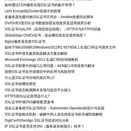
如何通过CDN服务实现SSL证书的集中管理？
Let's Encrypt在Docker容器中的部署
多服务器负载均衡SSL证书不同步：Ansible批量同步脚本
DV/OV/EV型SSL证书数据加密实现差异及适用场景分析
SSL证书与ALPN（应用层协议协商）：HTTP/2与HTTP/3切换
GlobalSign OV/EV证书：适合哪些高安全需求场景？
Nginx服务器安装SSL证书
如何于Win2008R2/Windows2012R2 IIS7/IIS8上生成CSR证书请求文件
SSL证书申请失败原因及解决方案全解析
Microsoft Exchange 2013 生成CSR的详细教程
SSL证书部署中的端口占用问题：443端口冲突排查与解决
国密SSL证书在开源项目中的应用与风险管理
什么是SSL证书吊销列表(CRL)?
SSL证书有哪些类型
SSL证书状态检测脚本实现与监控平台接入
HTTPS双向认证原理是什么?
SSL证书申请DNS解析配置参考
混合云多集群SSL证书同步：Kubernetes Operator的设计与实践
SSL证书链验证机制：破解中间人攻击伪造证书的关键防线解析
DigiCert与Sectigo SSL证书优劣对比分析
IP SSL证书是否支持SNI（服务器名称指示）技术？