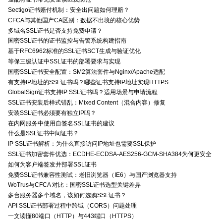
Sectigo证书赔付机制：安全出问题如何理赔？
CFCA与其他国产CA区别：数据不出境的核心优势
多域名SSL证书是否支持免费申请？
国密SSL证书的证书监控与告警系统构建指南
基于RFC6962标准的SSL证书SCT生成与验证优化
等保三级认证中SSL证书的部署要求与实现
国密SSL证书安全配置：SM2算法套件与Nginx/Apache适配
有支持IP地址的SSL证书吗？哪些证书支持IP地址实现HTTPS
GlobalSign证书支持IP SSL证书吗？适用场景与申请流程
SSL证书安装后样式错乱：Mixed Content（混合内容）修复
安装SSL证书必须要有独立IP吗？
在内网服务中使用自签名SSL证书的建议
什么是SSL证书中间证书？
IP SSL证书解析：为什么直接访问IP地址也需要SSL保护
SSL证书加密套件优选：ECDHE-ECDSA-AES256-GCM-SHA384为何更安全
如何为客户端签发并部署SSL证书
免费SSL证书兼容性测试：老旧浏览器（IE6）与国产浏览器支持
WoTrus与CFCA 对比：国密SSL证书选型关键差异
多台服务器多个域名，该如何选购SSL证书？
API SSL证书部署过程中跨域（CORS）问题处理
一文读懂80端口（HTTP）与443端口（HTTPS）