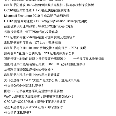
SSL证书防篡改HMAC如何保障数据完整性？防篡改机制深度解析
OCSP响应异常导致HTTPS验证失败的解决方法
Microsoft Exchange 2010 生成CSR的详细教程
HTTPS拖慢网站速度？OCSP装订与Session Ticket实战调优
政府机构SSL证书部署：等保2.0与国产化替代方案
谷歌搜索算法中HTTPS信号的权重解读
SSL证书如何在IPv6与多宿主环境中实现无缝兼容？
SSL证书透明度日志（CT Log）部署指南
SSL证书与Diffie-Hellman密钥交换：前向保密（PFS）实现
服务器TLS配置不当的风险：SSL证书失效案例分析
通配符证书影响性能吗？是否需要分离部署？—— 一份深度技术决策指南
通配符证书二级域名验证失败：DNS TXT记录精准配置手册
从管理层面谈SSL证书的如何选择？
SSL证书在跨境合规中的作用与监管建议
为什么选择CFCA？7大国产化优势分析，避免政策风险
什么是OV(企业型)SSL证书?
国密SSL证书在政务系统合规性中的重要性
WoTrus证书常见故障排查：证书链不完整怎么办？
CFCA证书OCSP优化：提升HTTPS访问速度
动态IP是否可以申请SSL证书？可行性探讨
什么是IP SSL证书?