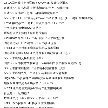
CFCA国密算法支持详解：SM2/SM3双算法全覆盖
多环境SSL证书部署（测试/预发布/生产）切换方案
申请SSL证书时，怎样正确填写绑定域名？
SSL证书：GDPR“被遗忘权”与证书透明度日志（CT Log）的数据冲突
1个域名绑定2个不同IP，应该用什么SSL证书？
中文域名如何申请SSL证书？
通配符证书支持的子域名范围解析
Cloudflare免费SSL证书与传统CA证书区别分析
浏览器访问HTTPS时的SSL证书验证流程
IP SSL证书支持的加密算法与协议版本详解
浏览器如何验证SSL证书是否被正确记录在CT日志？
SSL证书密钥交换机制是什么？
国密SSL证书技术文档索引：从标准到白皮书的权威资源汇总
SSL证书部署后报错：“证书链不完整”修复5步法
SSL证书私钥丢失：吊销旧证与重新申请应急方案
Digicert证书贵在哪？金融级安全与企业级服务价值解析
如何检查网站是否正确安装了SSL证书
IP SSL证书是否支持多IP绑定？配置限制说明
什么是SSL证书链？
数字证书是什么？跟SSL证书有什么区别？
Let's Encrypt的ACME协议原理深度解析