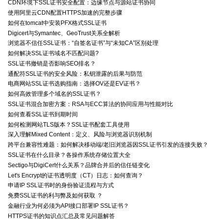
CDN环境下SSL证书安全配置：边缘节点与源站证书协同
使用阿里云CDN配置HTTPS加速的完整步骤
如何在tomcat中安装PFX格式SSL证书
Digicert与Symantec、GeoTrust关系全解析
浏览器不信任SSL证书：“自签名证书”与“未知CA”区别处理
如何解决SSL证书域名不匹配问题?
SSL证书撤销是否影响SEO排名？
通配符SSL证书的安全风险：私钥泄露的后果与防范
电商网站SSL证书选购指南：选择OV还是EV证书？
如何高效管理多个域名的SSL证书？
SSL证书混合加密方案：RSA与ECC算法的协同应用与性能对比
如何查看SSL证书到期时间
如何检测网站TLS版本？SSL证书配套工具使用
深入理解Mixed Content：定义、风险与浏览器识别机制
跨平台兼容性难题：如何解决移动端/老旧浏览器因SSL证书引发的连接失败？
SSL证书在什么目录？各操作系统存储位置大全
Sectigo与DigiCert什么关系？品牌合并后的信任链变化
Let's Encrypt的证书透明度（CT）日志：如何查询？
申请IP SSL证书时的身份验证流程与方式
免费SSL证书的利与弊及如何获取 ？
金融行业为何必须为API接口部署IP SSL证书？
HTTPS证书的知识点汇总及常见问题解答