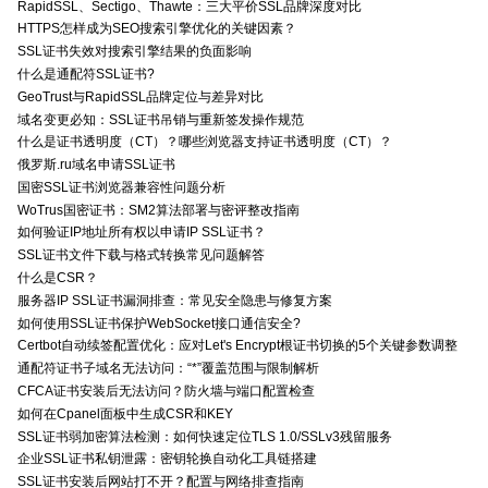
RapidSSL、Sectigo、Thawte：三大平价SSL品牌深度对比
HTTPS怎样成为SEO搜索引擎优化的关键因素？
SSL证书失效对搜索引擎结果的负面影响
什么是通配符SSL证书?
GeoTrust与RapidSSL品牌定位与差异对比
域名变更必知：SSL证书吊销与重新签发操作规范
什么是证书透明度（CT）？哪些浏览器支持证书透明度（CT）？
俄罗斯.ru域名申请SSL证书
国密SSL证书浏览器兼容性问题分析
WoTrus国密证书：SM2算法部署与密评整改指南
如何验证IP地址所有权以申请IP SSL证书？
SSL证书文件下载与格式转换常见问题解答
什么是CSR？
服务器IP SSL证书漏洞排查：常见安全隐患与修复方案
如何使用SSL证书保护WebSocket接口通信安全?
Certbot自动续签配置优化：应对Let's Encrypt根证书切换的5个关键参数调整
通配符证书子域名无法访问：“*”覆盖范围与限制解析
CFCA证书安装后无法访问？防火墙与端口配置检查
如何在Cpanel面板中生成CSR和KEY
SSL证书弱加密算法检测：如何快速定位TLS 1.0/SSLv3残留服务
企业SSL证书私钥泄露：密钥轮换自动化工具链搭建
SSL证书安装后网站打不开？配置与网络排查指南