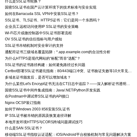
什么是SSL证书轮换？
国密SSL证书在国产云计算环境下的技术标准与安全实现
如何在Barracuda SSL VPN中安装SSL证书？
SSL证书、TLS证书、HTTPS证书：它们是同一个东西吗？
企业员工远程访问使用IP SSL证书的安全策略
Wi-Fi芯片或微控制器中SSL证书部署流程
OV SSL证书的信任指标与用户感知
SSL证书吊销机制对安全审计的支持
通配符证书三级域名覆盖陷阱：*.app.example.com的合法性分析
为什么HTTPS是现代网站的“标配”而非“选配”？
SSL证书的证书路径构建：如何避免路径过长问题
Certbot部署SSL证书避坑指南：80/443端口冲突、证书验证失败等10大常见问题解决方案
多域名证书颁发后，是否可以增加域名？
为什么某些Let's Encrypt证书无法在CT日志中追踪？——深入解析证书透明度与Let's Encrypt的关系
国密SSL证书中间件集成指南：Java/.NET/Python开发实践
在Postman中调试带SSL证书的API接口
Nginx OCSP装订指南
如何于Windows 2003 IIS6安装SSL证书
IP SSL证书被吊销的原因及恢复途径详解
本地开发环境HTTPS与CORS跨域问题调试技巧
什么是SAN SSL证书？
移动端SSL证书指纹认证适配：iOS/Android平台校验机制与常见问题解决方案