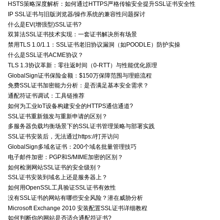
HSTS策略深度解析：如何通过HTTPS严格传输安全提升SSL证书安全性
IP SSL证书与旧版浏览器/操作系统的兼容性问题探讨
什么是EV(增强型)SSL证书?
双算法SSL证书技术实现：一套证书解决所有场景
禁用TLS 1.0/1.1：SSL证书老旧协议漏洞（如POODLE）防护实操
什么是SSL证书ACME协议？
TLS 1.3协议革新：零往返时间（0-RTT）与性能优化原理
GlobalSign证书保险金额：$150万保障范围与理赔流程
免费SSL证书加密能力分析：是否满足基本安全需求？
通配符证书调试：工具链推荐
如何为工业IoT设备构建安全的HTTPS通信通道?
SSL证书重新颁发与重新申请的区别？
多服务器负载均衡场景下的SSL证书管理策略与部署实践
SSL证书安装后，无法通过https://打开访问
GlobalSign多域名证书：200个域名批量管理技巧
电子邮件加密：PGP和S/MIME加密的区别？
如何检测网站SSL证书的安全级别？
SSL证书安装到域名上还是服务器上？
如何用OpenSSL工具验证SSL证书有效性
没有SSL证书的网站有哪些安全风险？潜在威胁分析
Microsoft Exchange 2010 安装配置SSL证书详细教程
如何判断你的网站是否适合通配符证书?