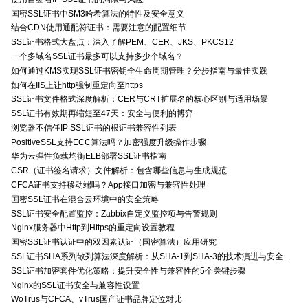
国密SSL证书中SM3哈希算法的特性及安全意义
结合CDN使用通配符证书：需要注意的配置细节
SSL证书格式大盘点：深入了解PEM、CER、JKS、PKCS12
一个多域名SSL证书最多可以支持多少个域名？
如何通过KMS实现SSL证书密钥全生命周期管理？分步指南与最佳实践
如何在IIS上让http强制重定向至https
SSL证书文件格式深度解析：CER与CRT扩展名的核心区别与适用场景
SSL证书有效期再缩短至47天：安全与便利的博弈
浏览器不信任IP SSL证书的根证书兼容性列表
PositiveSSL支持ECC算法吗？加密强度升级操作步骤
华为云弹性负载均衡ELB部署SSL证书指南
CSR（证书签名请求）文件解析：包含哪些信息与生成规范
CFCA证书支持移动端吗？App接口加密与兼容性处理
国密SSL证书在混合云环境中的安全策略
SSL证书安全配置监控：Zabbix自定义监控项与告警规则
Nginx服务器中Http到Https的重定向设置教程
国密SSL证书认证中的双因素认证（国密算法）应用研究
SSL证书SHA系列散列算法深度解析：从SHA-1到SHA-3的技术演进与安全特性
SSL证书加密套件优化策略：提升安全性与兼容性的5个关键步骤
Nginx的SSL证书安全与兼容性设置
WoTrus与CFCA、vTrus国产证书品牌定位对比