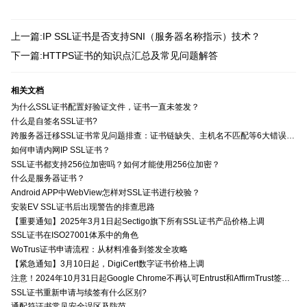
上一篇:IP SSL证书是否支持SNI（服务器名称指示）技术？
下一篇:HTTPS证书的知识点汇总及常见问题解答
相关文档
为什么SSL证书配置好验证文件，证书一直未签发？
什么是自签名SSL证书?
跨服务器迁移SSL证书常见问题排查：证书链缺失、主机名不匹配等6大错误解决方案
如何申请内网IP SSL证书？
SSL证书都支持256位加密吗？如何才能使用256位加密？
什么是服务器证书？
Android APP中WebView怎样对SSL证书进行校验？
安装EV SSL证书后出现警告的排查思路
【重要通知】2025年3月1日起Sectigo旗下所有SSL证书产品价格上调
SSL证书在ISO27001体系中的角色
WoTrus证书申请流程：从材料准备到签发全攻略
【紧急通知】3月10日起，DigiCert数字证书价格上调
注意！2024年10月31日起Google Chrome不再认可Entrust和AffirmTrust签发的TLS证书
SSL证书重新申请与续签有什么区别?
通配符证书常见安全误区及防范