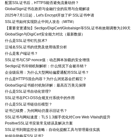
配置SSL证书后，HTTPS能否避免流量劫持？
GlobalSign证书在政府与金融行业的应用与合规解读
2025年7月1日起，Let's Encrypt开放了IP SSL证书申请
SSL证书如何实现防止中间人攻击（MITM）
【重要变更通知】Sectigo/DigiCert/Globalsign等SSL证书有效期调整为199天
GlobalSign与DigiCert安全能力对比（最新数据）
什么是SSL证书钉扎技术?
泛域名SSL证书的优势及使用场景分析
什么是客户端证书？
SSL证书与CSP nonce值：动态脚本加载的安全增强
Sectigo证书吊销机制解析：什么情况下会被吊销？
企业级应用：为什么大型网站偏爱通配符SSL证书？
什么是HTTPS混合内容？为什么浏览器会拦截它？
GlobalSign证书赔付机制详解：最高百万美元保障
什么是SSL证书自动化管理?
SSL证书在PCI-DSS合规支付系统中的作用
什么是SSL证书链信任模型？
证书已续费，为何网站仍显示旧证书？
SSL证书与网站速度：TLS 1.3握手优化对Core Web Vitals的提升
PositiveSSL证书安装常见错误及解决方案
SSL证书到期监控全攻略：自动化提醒工具与管理最佳实践
如何自助购买SSL证书?