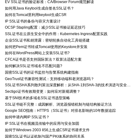
EV SSL证书的验证标准：CA/Browser Forum规范解读
如何用Java Keytool生成自签名SSL证书？
如何在Tomcat里利用keytool生成CSR
IP SSL证书的备份与容灾方案设计
OCSP Stapling配置：减少SSL证书验证延迟技巧
SSL证书在云原生安全中的作用：Kubernetes Ingress配置实践
企业SSL证书私钥泄露：密钥轮换自动化工具链搭建
如何把Pem证书转成Tomcat使用的Keystore并安装
如何在WordPress网站上安装SSL证书?
CFCA证书是否支持国际算法？双算法适配方案
如何解决SSL证书域名不匹配问题?
国密SSL证书的证书监控与告警系统构建指南
GeoTrust证书兼容性测试：支持移动端和老浏览器吗？
SSL证书SHA系列散列算法深度解析：从SHA-1到SHA-3的技术演进与安全特性
Sectigo证书有效期变更：如何应对新规调整？
基于SNI技术的多域名SSL证书选型策略
SSL证书链不完整：成因解析、浏览器报错机制与链结构验证方法
Google SEO指南：HTTPS（SSL证书）对排名影响的10年数据追踪
如何申请内网IP SSL证书？
IP SSL证书在视频流传输中的应用与安全加固
如何于Windows 2003 IIS6上生成CSR证书请求文件
国密SSL证书认证机制与国产PKI体系的协同关系