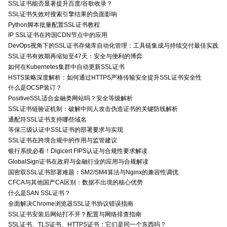
SSL证书能否显著提升百度/谷歌收录？
SSL证书失效对搜索引擎结果的负面影响
Python脚本批量配置SSL证书教程
IP SSL证书在跨国CDN节点中的应用
DevOps视角下的SSL证书存储库自动化管理：工具链集成与持续交付最佳实践
SSL证书有效期再缩短至47天：安全与便利的博弈
如何在Kubernetes集群中自动更新SSL证书
HSTS策略深度解析：如何通过HTTPS严格传输安全提升SSL证书安全性
什么是OCSP装订？
PositiveSSL适合金融类网站吗？安全等级解析
SSL证书链验证机制：破解中间人攻击伪造证书的关键防线解析
通配符SSL证书支持哪些域名
等保三级认证中SSL证书的部署要求与实现
SSL证书在跨境合规中的作用与监管建议
银行系统必看！Digicert FIPS认证与合规性要求解读
GlobalSign证书在政府与金融行业的应用与合规解读
国密双SSL证书部署难题：SM2/SM4算法与Nginx的兼容性调优
CFCA与其他国产CA区别：数据不出境的核心优势
什么是SAN SSL证书？
全面解决Chrome浏览器SSL证书协议错误指南
SSL证书安装后网站打不开？配置与网络排查指南
SSL证书、TLS证书、HTTPS证书：它们是同一个东西吗？