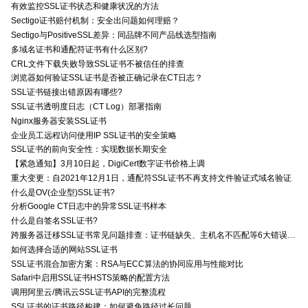
有效监控SSL证书状态和健康状况的方法
Sectigo证书赔付机制：安全出问题如何理赔？
Sectigo与PositiveSSL差异：同品牌不同产品线选型指南
多域名证书和通配符证书有什么区别?
CRL文件下载失败导致SSL证书不被信任的排查
浏览器如何验证SSL证书是否被正确记录在CT日志？
SSL证书链接出错原因有哪些?
SSL证书透明度日志（CT Log）部署指南
Nginx服务器安装SSL证书
企业员工远程访问使用IP SSL证书的安全策略
SSL证书的前向安全性：实现数据长期安全
【紧急通知】3月10日起，DigiCert数字证书价格上调
重大变更：自2021年12月1日，通配符SSL证书不再支持文件验证式域名验证
什么是OV(企业型)SSL证书?
分析Google CT日志中的异常SSL证书样本
什么是自签名SSL证书?
跨服务器迁移SSL证书常见问题排查：证书链缺失、主机名不匹配等6大错误解决方案
如何选择合适的网站SSL证书
SSL证书混合加密方案：RSA与ECC算法的协同应用与性能对比
Safari中启用SSL证书HSTS策略的配置方法
调用阿里云/腾讯云SSL证书API的完整流程
SSL证书的证书路径构建：如何避免路径过长问题