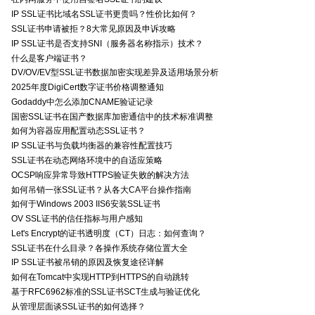
IP SSL证书比域名SSL证书更贵吗？性价比如何？
SSL证书申请被拒？8大常见原因及申诉攻略
IP SSL证书是否支持SNI（服务器名称指示）技术？
什么是客户端证书？
DV/OV/EV型SSL证书数据加密实现差异及适用场景分析
2025年度DigiCert数字证书价格调整通知
Godaddy中怎么添加CNAME验证记录
国密SSL证书在国产数据库加密通信中的技术标准调整
如何为容器应用配置动态SSL证书？
IP SSL证书与负载均衡器的兼容性配置技巧
SSL证书在动态网络环境中的自适应策略
OCSP响应异常导致HTTPS验证失败的解决方法
如何吊销一张SSL证书？从各大CA平台操作指南
如何于Windows 2003 IIS6安装SSL证书
OV SSL证书的信任指标与用户感知
Let's Encrypt的证书透明度（CT）日志：如何查询？
SSL证书在什么目录？各操作系统存储位置大全
IP SSL证书被吊销的原因及恢复途径详解
如何在Tomcat中实现HTTP到HTTPS的自动跳转
基于RFC6962标准的SSL证书SCT生成与验证优化
从管理层面谈SSL证书的如何选择？