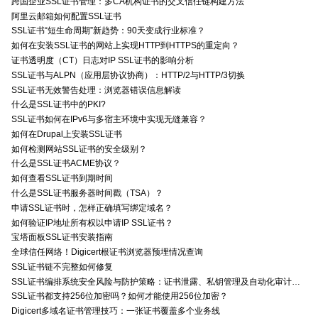
跨国企业SSL证书管理：多CA机构证书的交叉信任链构建方法
阿里云邮箱如何配置SSL证书
SSL证书“短生命周期”新趋势：90天变成行业标准？
如何在安装SSL证书的网站上实现HTTP到HTTPS的重定向？
证书透明度（CT）日志对IP SSL证书的影响分析
SSL证书与ALPN（应用层协议协商）：HTTP/2与HTTP/3切换
SSL证书无效警告处理：浏览器错误信息解读
什么是SSL证书中的PKI?
SSL证书如何在IPv6与多宿主环境中实现无缝兼容？
如何在Drupal上安装SSL证书
如何检测网站SSL证书的安全级别？
什么是SSL证书ACME协议？
如何查看SSL证书到期时间
什么是SSL证书服务器时间戳（TSA）？
申请SSL证书时，怎样正确填写绑定域名？
如何验证IP地址所有权以申请IP SSL证书？
宝塔面板SSL证书安装指南
全球信任网络！Digicert根证书浏览器预埋情况查询
SSL证书链不完整如何修复
SSL证书编排系统安全风险与防护策略：证书泄露、私钥管理及自动化审计技术要点
SSL证书都支持256位加密吗？如何才能使用256位加密？
Digicert多域名证书管理技巧：一张证书覆盖多个业务线