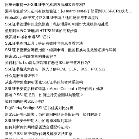
阿里云取得一种SSL证书的检测方法和装置专利?
漏洞修复后SSL证书有效性验证：从Heartbleed补丁部署到OCSP/CRL状态检查的全链路确认方法
GlobalSign证书支持IP SSL证书吗？适用场景与申请流程
SSL证书管理中的应急预案：私钥泄露/CA倒闭/大规模到期处理
使用阿里云CDN配置HTTPS加速的完整步骤
俄罗斯.ru域名申请SSL证书
SSL证书查询工具：验证有效性与信息查看方法
SSL证书更新全流程指南：续期申请、配置替换与生效验证操作详解
国密SSL证书颁发机构哪家好？
如何利用crt.sh网站跟踪潜在恶意SSL证书签发行为?
SSL证书格式大盘点：深入了解PEM、CER、JKS、PKCS12
什么是服务器证书？
从密码学角度解析国密SSL证书的加密体系架构
SSL证书安装后样式错乱：Mixed Content（混合内容）修复
部署IP SSL证书后，如何进行安全测试与验证？
如何自助购买SSL证书?
DigiCert与Sectigo SSL证书优劣对比分析
新SSL证书已部署，为何访问网站还是旧证书，如何解决？
SSL证书安全密钥大小的选择和散列算法
如何判断你的网站是否适合通配符证书?
常见IP SSL证书错误代码及解决方法汇总