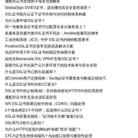
通配符证书支持的子域名范围解析
GlobalSign OV/EV证书：适合哪些高安全需求场景？
SSL证书双向认证下证书吊销与访问控制体系构建
为什么要申请SSL证书？
同一张服务器证书是否可以配置在多台服务器上？
多服务器负载均衡SSL证书不同步：Ansible批量同步脚本
工业控制系统（ICS）中IP SSL证书的独特配置要求
PositiveSSL证书安装常见错误及解决方案
动态IP环境下IP SSL证书的稳定性保障方案
如何在Barracuda SSL VPN中安装SSL证书？
国密SSL证书在国产云计算环境下的技术标准与安全实现
什么是SSL证书心脏出血漏洞？
原Comodo用户迁移指南：Sectigo证书重签发与数据迁移技巧
什么是SSL证书RSA/ECC算法?
SSL证书中的公钥/私钥：非对称加密在HTTPS中的应用原理
通配符证书常见安全误区及防范
API SSL证书部署过程中跨域（CORS）问题处理
1个域名绑定2个不同IP，应该用什么SSL证书？
SSL证书部署后报错：“证书链不完整”修复5步法
SSL和TLS有什么差别？
为什么HTTPS是现代网站的“标配”而非“选配”？
CFCA证书支持移动端吗？App接口加密与兼容性处理