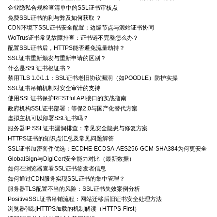
企业隐私合规检查清单中的SSL证书审核点
免费SSL证书的利与弊及如何获取 ？
CDN环境下SSL证书安全配置：边缘节点与源站证书协同
WoTrus证书常见故障排查：证书链不完整怎么办？
配置SSL证书后，HTTPS能否避免流量劫持？
SSL证书重新颁发与重新申请的区别？
什么是SSL证书根证书？
禁用TLS 1.0/1.1：SSL证书老旧协议漏洞（如POODLE）防护实操
SSL证书吊销机制对安全审计的支持
使用SSL证书保护RESTful API接口的实战指南
政府机构SSL证书部署：等保2.0与国产化替代方案
虚拟主机可以部署SSL证书吗？
服务器IP SSL证书漏洞排查：常见安全隐患与修复方案
HTTPS证书的知识点汇总及常见问题解答
SSL证书加密套件优选：ECDHE-ECDSA-AES256-GCM-SHA384为何更安全
GlobalSign与DigiCert安全能力对比（最新数据）
如何在浏览器查看SSL证书签发者信息
如何通过CDN服务实现SSL证书的集中管理？
服务器TLS配置不当的风险：SSL证书失效案例分析
PositiveSSL证书吊销流程：网站迁移后旧证书安全处理方法
浏览器强制HTTPS加载的机制解读（HTTPS-First）