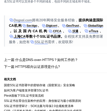
名SSL证书可以支持多个不同的域名，包括不同的主域名和子域名。
Dogssl.com
拥有20年网络安全服务经验，
提供构涵盖国际
CA机构
、
、
、
Sectigo
Digicert
GeoTrust
GlobalSign
，以及国内CA机构
、
、
vTrus
、
CFCA
沃通
上海CA
等数十个SSL证书品牌。
全程技术支持及免费部署
服务，如您有
SSL证书
需求，欢迎联系!
上一篇:什么是DNS-over-HTTPS？如何工作的？
下一篇:HTTPS双向认证原理是什么?
相关文档
国密SSL证书部署中的密钥存储（国密算法）安全策略
如何为客户端签发并部署SSL证书
Plesk面板下SSL证书安装流程
SSL证书在零信任架构中的应用：身份验证与最小权限原则
SSL证书管理审计：SOX法案与等保2.0合规检查清单