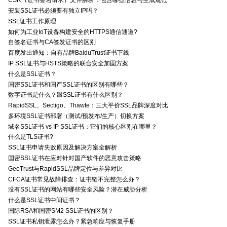
CSR（证书签名请求）文件解析：包含哪些信息与生成规范
安装SSL证书必须要有独立IP吗？
SSL证书工作原理
如何为工业IoT设备构建安全的HTTPS通信通道?
自签名证书与CA签发证书的区别
百度发出通知：自有品牌BaiduTrust证书下线
IP SSL证书与HSTS策略的联合安全加固方案
什么是SSL证书？
国密SSL证书和国产SSL证书的区别有哪些？
数字证书是什么？跟SSL证书有什么区别？
RapidSSL、Sectigo、Thawte：三大平价SSL品牌深度对比
多环境SSL证书部署（测试/预发布/生产）切换方案
域名SSL证书 vs IP SSL证书：它们的核心区别在哪里？
什么是TLS证书?
SSL证书申请失败原因及解决方案全解析
国密SSL证书在应对针对国产软件的恶意攻击策略
GeoTrust与RapidSSL品牌定位与差异对比
CFCA证书常见故障排查：证书链不完整怎么办？
没有SSL证书的网站有哪些安全风险？潜在威胁分析
什么是SSL证书中间证书？
国际RSA和国密SM2 SSL证书的区别？
SSL证书私钥泄露怎么办？紧急响应与恢复手册