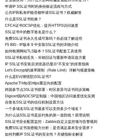
申请IP SSL证书时的身份验证流程与方式
公共IP和私有IP能否都申请SSL证书？权威解答
什么是SSL证书轮换？
CFCA证书OCSP优化：提升HTTPS访问速度
SSL证书中的数字签名是什么？
免费SSL证书永久生成可靠吗？你必须了解这些
F5 BIG - IP版本 9 中安装SSL证书的详细介绍
如何检测网站TLS版本？SSL证书配套工具使用
SSL证书私钥丢失：吊销旧证与重新申请应急方案
IP SSL证书安装后浏览器仍显示“不安全”的排查指南
Let's Encrypt的速率限制（Rate Limit）详解与规避策略
什么是EV(增强型)SSL证书?
Apache下http至https重定向的配置
跨国多节点SSL证书部署：时区差异与证书同步策略
Digicert国内OCSP定制版：中国地区访问速度优化实测
自签名SSL证书的信任机制设置方法
一个多域名SSL证书最多可以支持多少个域名？
为什么说SSL证书是反钓鱼的第一道防线？原理说明
SSL证书安全配置监控：Zabbix自定义监控项与告警规则
免费SSL证书加密能力分析：是否满足基本安全需求？
如何判断IP SSL证书的安全性？关键指标全解读