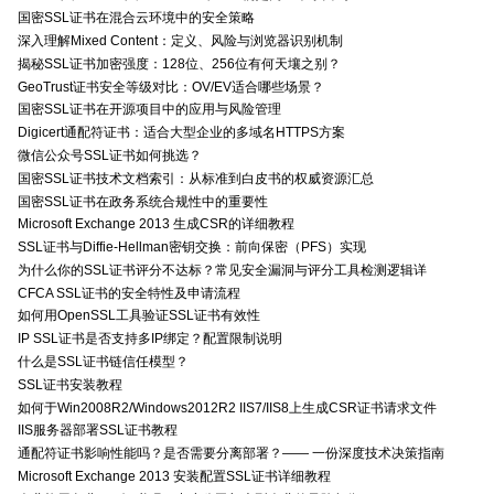
国密SSL证书在混合云环境中的安全策略
深入理解Mixed Content：定义、风险与浏览器识别机制
揭秘SSL证书加密强度：128位、256位有何天壤之别？
GeoTrust证书安全等级对比：OV/EV适合哪些场景？
国密SSL证书在开源项目中的应用与风险管理
Digicert通配符证书：适合大型企业的多域名HTTPS方案
微信公众号SSL证书如何挑选？
国密SSL证书技术文档索引：从标准到白皮书的权威资源汇总
国密SSL证书在政务系统合规性中的重要性
Microsoft Exchange 2013 生成CSR的详细教程
SSL证书与Diffie-Hellman密钥交换：前向保密（PFS）实现
为什么你的SSL证书评分不达标？常见安全漏洞与评分工具检测逻辑详
CFCA SSL证书的安全特性及申请流程
如何用OpenSSL工具验证SSL证书有效性
IP SSL证书是否支持多IP绑定？配置限制说明
什么是SSL证书链信任模型？
SSL证书安装教程
如何于Win2008R2/Windows2012R2 IIS7/IIS8上生成CSR证书请求文件
IIS服务器部署SSL证书教程
通配符证书影响性能吗？是否需要分离部署？—— 一份深度技术决策指南
Microsoft Exchange 2013 安装配置SSL证书详细教程