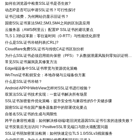
如何在浏览器中检查SSL证书是否生效?
动态IP是否可以申请SSL证书？可行性探讨
证书已续费，为何网站仍显示旧证书？
国密SSL证书算法SM2,SM3,SM4之间的区别及应用
云服务器（AWS/阿里云）配置IP SSL证书的避坑要点
TLS 1.3协议革新：零往返时间（0-RTT）与性能优化原理
什么是SSL证书吊销列表(CRL)?
Cloudflare免费SSL证书与传统CA证书区别分析
为什么SSL证书必须启用前向保密（PFS）？从数据泄露风险到零知识证明的安全价值分析
常见SSL证书漏洞及其修复方法
Edge端设备中SSL证书带宽与资源优化策略
WoTrus证书私钥安全：本地存储与云端备份方案
什么是SSL证书吊销？
Android APP中WebView怎样对SSL证书进行校验？
双算法SSL证书技术实现：一套证书解决所有场景
SSL证书加密套件优化策略：提升安全性与兼容性的5个关键步骤
国密SSL证书在国产服务器集群中的部署优化要点
自签名SSL证书的生成与局限性
跨平台兼容性难题：如何解决移动端/老旧浏览器因SSL证书引发的连接失败？
证书安装后无法访问？PositiveSSL常见端口与防火墙配置问题
SSL证书弱加密算法检测：如何快速定位TLS 1.0/SSLv3残留服务
企业级应用：为什么大型网站偏爱通配符SSL证书？