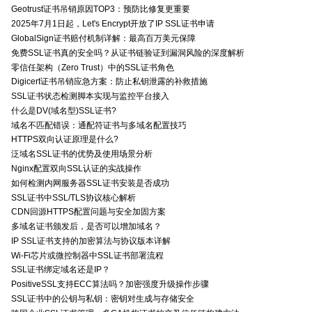
Geotrust证书吊销原因TOP3：预防比修复更重要
2025年7月1日起，Let's Encrypt开放了IP SSL证书申请
GlobalSign证书赔付机制详解：最高百万美元保障
免费SSL证书真的安全吗？从证书链验证到漏洞风险的深度解析
零信任架构（Zero Trust）中的SSL证书角色
Digicert证书吊销应急方案：防止私钥泄露的补救措施
SSL证书状态检测脚本实现与监控平台接入
什么是DV(域名型)SSL证书?
域名不匹配错误：通配符证书与多域名配置技巧
HTTPS双向认证原理是什么?
泛域名SSL证书的优势及使用场景分析
Nginx配置双向SSL认证的实战操作
如何检测内网服务器SSL证书安装是否成功
SSL证书中SSL/TLS协议核心解析
CDN回源HTTPS配置问题与安全加固方案
多域名证书颁发后，是否可以增加域名？
IP SSL证书支持的加密算法与协议版本详解
Wi-Fi芯片或微控制器中SSL证书部署流程
SSL证书绑定域名还是IP？
PositiveSSL支持ECC算法吗？加密强度升级操作步骤
SSL证书中的公钥与私钥：密钥对生成与存储安全