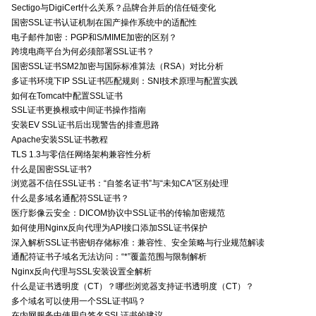
Sectigo与DigiCert什么关系？品牌合并后的信任链变化
国密SSL证书认证机制在国产操作系统中的适配性
电子邮件加密：PGP和S/MIME加密的区别？
跨境电商平台为何必须部署SSL证书？
国密SSL证书SM2加密与国际标准算法（RSA）对比分析
多证书环境下IP SSL证书匹配规则：SNI技术原理与配置实践
如何在Tomcat中配置SSL证书
SSL证书更换根或中间证书操作指南
安装EV SSL证书后出现警告的排查思路
Apache安装SSL证书教程
TLS 1.3与零信任网络架构兼容性分析
什么是国密SSL证书?
浏览器不信任SSL证书：“自签名证书”与“未知CA”区别处理
什么是多域名通配符SSL证书？
医疗影像云安全：DICOM协议中SSL证书的传输加密规范
如何使用Nginx反向代理为API接口添加SSL证书保护
深入解析SSL证书密钥存储标准：兼容性、安全策略与行业规范解读
通配符证书子域名无法访问：“*”覆盖范围与限制解析
Nginx反向代理与SSL安装设置全解析
什么是证书透明度（CT）？哪些浏览器支持证书透明度（CT）？
多个域名可以使用一个SSL证书吗？
在内网服务中使用自签名SSL证书的建议