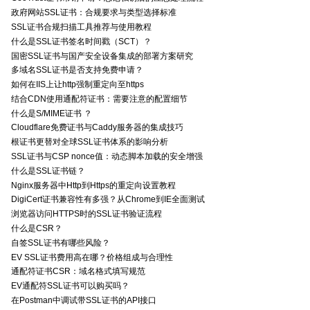
政府网站SSL证书：合规要求与类型选择标准
SSL证书合规扫描工具推荐与使用教程
什么是SSL证书签名时间戳（SCT）？
国密SSL证书与国产安全设备集成的部署方案研究
多域名SSL证书是否支持免费申请？
如何在IIS上让http强制重定向至https
结合CDN使用通配符证书：需要注意的配置细节
什么是S/MIME证书 ？
Cloudflare免费证书与Caddy服务器的集成技巧
根证书更替对全球SSL证书体系的影响分析
SSL证书与CSP nonce值：动态脚本加载的安全增强
什么是SSL证书链？
Nginx服务器中Http到Https的重定向设置教程
DigiCert证书兼容性有多强？从Chrome到IE全面测试
浏览器访问HTTPS时的SSL证书验证流程
什么是CSR？
自签SSL证书有哪些风险？
EV SSL证书费用高在哪？价格组成与合理性
通配符证书CSR：域名格式填写规范
EV通配符SSL证书可以购买吗？
在Postman中调试带SSL证书的API接口