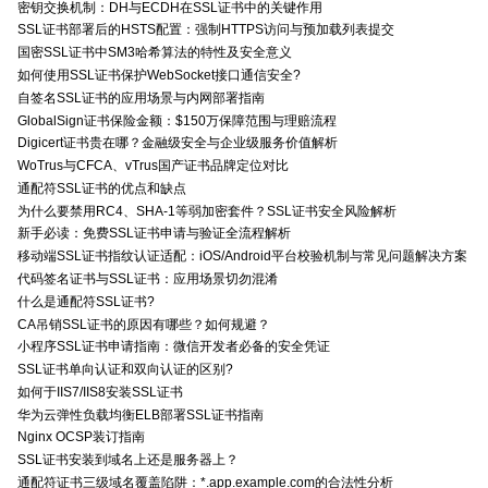
密钥交换机制：DH与ECDH在SSL证书中的关键作用
SSL证书部署后的HSTS配置：强制HTTPS访问与预加载列表提交
国密SSL证书中SM3哈希算法的特性及安全意义
如何使用SSL证书保护WebSocket接口通信安全?
自签名SSL证书的应用场景与内网部署指南
GlobalSign证书保险金额：$150万保障范围与理赔流程
Digicert证书贵在哪？金融级安全与企业级服务价值解析
WoTrus与CFCA、vTrus国产证书品牌定位对比
通配符SSL证书的优点和缺点
为什么要禁用RC4、SHA-1等弱加密套件？SSL证书安全风险解析
新手必读：免费SSL证书申请与验证全流程解析
移动端SSL证书指纹认证适配：iOS/Android平台校验机制与常见问题解决方案
代码签名证书与SSL证书：应用场景切勿混淆
什么是通配符SSL证书?
CA吊销SSL证书的原因有哪些？如何规避？
小程序SSL证书申请指南：微信开发者必备的安全凭证
SSL证书单向认证和双向认证的区别?
如何于IIS7/IIS8安装SSL证书
华为云弹性负载均衡ELB部署SSL证书指南
Nginx OCSP装订指南
SSL证书安装到域名上还是服务器上？
通配符证书三级域名覆盖陷阱：*.app.example.com的合法性分析