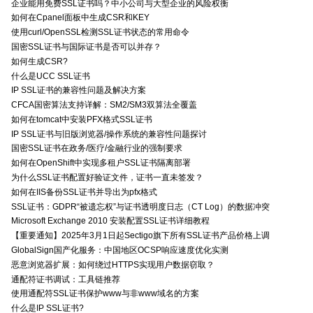
企业能用免费SSL证书吗？中小公司与大型企业的风险权衡
如何在Cpanel面板中生成CSR和KEY
使用curl/OpenSSL检测SSL证书状态的常用命令
国密SSL证书与国际证书是否可以并存？
如何生成CSR?
什么是UCC SSL证书
IP SSL证书的兼容性问题及解决方案
CFCA国密算法支持详解：SM2/SM3双算法全覆盖
如何在tomcat中安装PFX格式SSL证书
IP SSL证书与旧版浏览器/操作系统的兼容性问题探讨
国密SSL证书在政务/医疗/金融行业的强制要求
如何在OpenShift中实现多租户SSL证书隔离部署
为什么SSL证书配置好验证文件，证书一直未签发？
如何在IIS备份SSL证书并导出为pfx格式
SSL证书：GDPR“被遗忘权”与证书透明度日志（CT Log）的数据冲突
Microsoft Exchange 2010 安装配置SSL证书详细教程
【重要通知】2025年3月1日起Sectigo旗下所有SSL证书产品价格上调
GlobalSign国产化服务：中国地区OCSP响应速度优化实测
恶意浏览器扩展：如何绕过HTTPS实现用户数据窃取？
通配符证书调试：工具链推荐
使用通配符SSL证书保护www与非www域名的方案
什么是IP SSL证书?