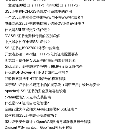
一文读懂80端口（HTTP）与443端口（HTTPS）
SSL证书在PCI-DSS合规支付系统中的作用
一个SSL证书能否支持带www与不带www的域名？
电商网站SSL证书选购指南：选择OV还是EV证书？
什么是SSL证书交叉信任链？
DV SSL证书免费和付费的区别详解
中文域名如何申请SSL证书？
SSL证书在ISO27001体系中的角色
开发者必读：API接口HTTPS化的证书配置要点
浏览器不信任IP SSL证书的根证书兼容性列表
GlobalSign证书兼容性报告：99.9%设备无缝信任
什么是DNS-over-HTTPS？如何工作的？
谷歌搜索算法中HTTPS信号的权重解读
国密SSL证书技术规范中的扩展字段（国密应用）设计与安全
Apache中SSL证书的安全及兼容性设定
cPanel面板SSL证书安装指南
什么是SSL证书自动化管理?
金融行业为何必须为API接口部署IP SSL证书？
如何检测SSL证书是否安装成功？
SSL证书安全审计：OpenVAS扫描与漏洞修复报告解读
Digicert与Symantec、GeoTrust关系全解析