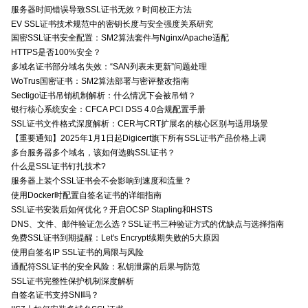
服务器时间错误导致SSL证书无效？时间校正方法
EV SSL证书技术规范中的密钥长度与安全强度关系研究
国密SSL证书安全配置：SM2算法套件与Nginx/Apache适配
HTTPS是否100%安全？
多域名证书部分域名失效：“SAN列表未更新”问题处理
WoTrus国密证书：SM2算法部署与密评整改指南
Sectigo证书吊销机制解析：什么情况下会被吊销？
银行核心系统安全：CFCA PCI DSS 4.0合规配置手册
SSL证书文件格式深度解析：CER与CRT扩展名的核心区别与适用场景
【重要通知】2025年1月1日起Digicert旗下所有SSL证书产品价格上调
多台服务器多个域名，该如何选购SSL证书？
什么是SSL证书钉扎技术?
服务器上装个SSL证书会不会影响到速度和流量？
使用Docker时配置自签名证书的详细指南
SSL证书安装后如何优化？开启OCSP Stapling和HSTS
DNS、文件、邮件验证怎么选？SSL证书三种验证方式的优缺点与选择指南
免费SSL证书到期提醒：Let's Encrypt续期失败的5大原因
使用自签名IP SSL证书的局限与风险
通配符SSL证书的安全风险：私钥泄露的后果与防范
SSL证书完整性保护机制深度解析
自签名证书支持SNI吗？