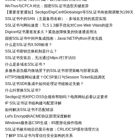
WoTrus与CFCA 对比：国密SSL证书选型关键差异
【重要变更通知】Sectigo/DigiCert/Globalsign等SSL证书有效期调整为199天
SSL证书中的SAN（主题备用名称）：多域名支持的底层实现
SSL证书与网站速度：TLS 1.3握手优化对Core Web Vitals的提升
Digicert证书重签发多久？紧急故障恢复的快速通道用法
国密SSL证书中间件集成指南：Java/.NET/Python开发实践
什么是SSL证书X.509标准？
SSL证书密钥交换机制是什么？
SSL证书安装后，无法通过https://打开访问
什么是多域名SSL证书？
多服务器负载均衡场景下的SSL证书管理策略与部署实践
HTTPS拖慢网站速度？OCSP装订与Session Ticket实战调优
SSL证书SDK集成中如何处理证书链验证失败？
什么叫替换SSL证书?
Sectigo证书对PCI DSS合规有帮助吗？电商网站必看认证要求
IP SSL证书证书链构建与配置详解
如何解决SSL证书不匹配错误
Let's Encrypt的ACME协议原理深度解析
Windows服务器CSR生成：IIS图形化操作指南
SSL证书被吊销后仍显示有效：CRL/OCSP缓存清理方法
了解IP SSL证书与零信任安全架构的关系