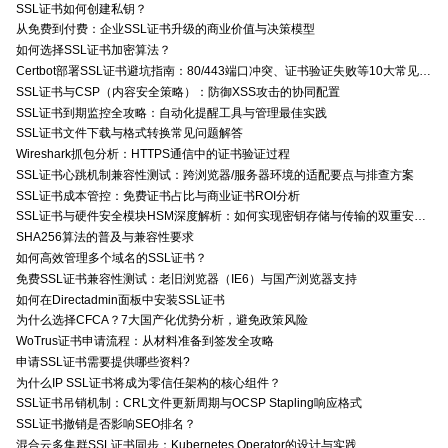
SSL证书如何创建私钥？
从免费到付费：企业SSL证书升级的商业价值与决策模型
如何选择SSL证书加密算法？
Certbot部署SSL证书避坑指南：80/443端口冲突、证书验证失败等10大常见问题解决方案
SSL证书与CSP（内容安全策略）：防御XSS攻击的协同配置
SSL证书到期监控全攻略：自动化提醒工具与管理最佳实践
SSL证书文件下载与格式转换常见问题解答
Wireshark抓包分析：HTTPS通信中的证书验证过程
SSL证书心跳机制兼容性测试：跨浏览器/服务器环境的适配要点与排查方案
SSL证书成本管控：免费证书占比与商业证书ROI分析
SSL证书与硬件安全模块HSM深度解析：如何实现密钥存储与传输的双重安全防护？
SHA256算法的普及与兼容性要求
如何高效管理多个域名的SSL证书？
免费SSL证书兼容性测试：老旧浏览器（IE6）与国产浏览器支持
如何在Directadmin面板中安装SSL证书
为什么选择CFCA？7大国产化优势分析，避免政策风险
WoTrus证书申请流程：从材料准备到签发全攻略
申请SSL证书需要提供哪些资料?
为什么IP SSL证书将成为零信任架构的核心组件？
SSL证书吊销机制：CRL文件更新周期与OCSP Stapling响应格式
SSL证书撤销是否影响SEO排名？
混合云多集群SSL证书同步：Kubernetes Operator的设计与实践