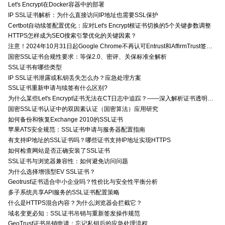
Let's Encrypt在Docker容器中的部署
IP SSL证书解析：为什么直接访问IP地址也需要SSL保护
Certbot自动续签配置优化：应对Let's Encrypt根证书切换的5个关键参数调整
HTTPS怎样成为SEO搜索引擎优化的关键因素？
注意！2024年10月31日起Google Chrome不再认可Entrust和AffirmTrust签发的TLS证书
国密SSL证书合规性要求：等保2.0、密评、关保标准全解析
SSL证书有哪些类型
IP SSL证书泄露或私钥丢失怎么办？应急处理方案
SSL证书重新申请与续签有什么区别?
为什么某些Let's Encrypt证书无法在CT日志中追踪？——深入解析证书透明度与Let's Encrypt的关系
国密SSL证书认证中的双因素认证（国密算法）应用研究
如何备份和恢复Exchange 2010的SSL证书
苹果ATS安全规范：SSL证书申请与服务器配置指南
有支持IP地址的SSL证书吗？哪些证书支持IP地址实现HTTPS
如何检查网站是否正确安装了SSL证书
SSL证书与浏览器兼容性：如何避免访问问题
为什么选择增强型EV SSL证书？
Geotrust证书适合中小企业吗？性价比与安全性平衡分析
多子系统共享API服务的SSL证书配置策略
什么是HTTPS混合内容？为什么浏览器会拦截它？
域名变更必知：SSL证书吊销与重新签发操作规范
GeoTrust证书吊销申请：忘记私钥后的应急处理流程