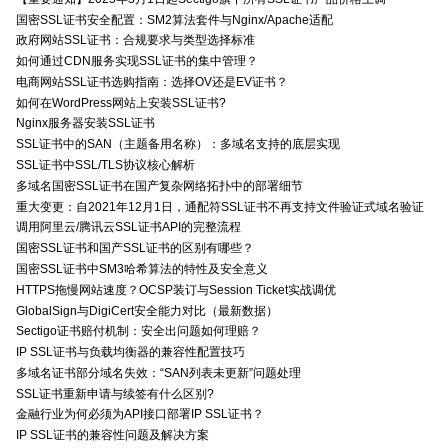
国密SSL证书安全配置：SM2算法套件与Nginx/Apache适配
政府网站SSL证书：合规要求与类型选择标准
如何通过CDN服务实现SSL证书的集中管理？
电商网站SSL证书选购指南：选择OV还是EV证书？
如何在WordPress网站上安装SSL证书?
Nginx服务器安装SSL证书
SSL证书中的SAN（主题备用名称）：多域名支持的底层实现
SSL证书中SSL/TLS协议核心解析
多域名国密SSL证书在国产复杂网络拓扑中的部署细节
重大变更：自2021年12月1日，通配符SSL证书不再支持文件验证式域名验证
调用阿里云/腾讯云SSL证书API的完整流程
国密SSL证书和国产SSL证书的区别有哪些？
国密SSL证书中SM3哈希算法的特性及安全意义
HTTPS拖慢网站速度？OCSP装订与Session Ticket实战调优
GlobalSign与DigiCert安全能力对比（最新数据）
Sectigo证书赔付机制：安全出问题如何理赔？
IP SSL证书与负载均衡器的兼容性配置技巧
多域名证书部分域名失效：“SAN列表未更新”问题处理
SSL证书重新申请与续签有什么区别?
金融行业为何必须为API接口部署IP SSL证书？
IP SSL证书的兼容性问题及解决方案