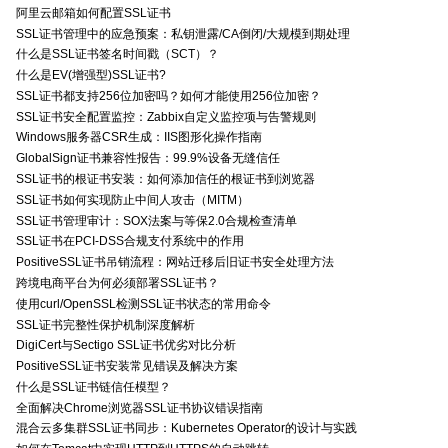
阿里云邮箱如何配置SSL证书
SSL证书管理中的应急预案：私钥泄露/CA倒闭/大规模到期处理
什么是SSL证书签名时间戳（SCT）？
什么是EV(增强型)SSL证书?
SSL证书都支持256位加密吗？如何才能使用256位加密？
SSL证书安全配置监控：Zabbix自定义监控项与告警规则
Windows服务器CSR生成：IIS图形化操作指南
GlobalSign证书兼容性报告：99.9%设备无缝信任
SSL证书的根证书安装：如何添加信任的根证书到浏览器
SSL证书如何实现防止中间人攻击（MITM）
SSL证书管理审计：SOX法案与等保2.0合规检查清单
SSL证书在PCI-DSS合规支付系统中的作用
PositiveSSL证书吊销流程：网站迁移后旧证书安全处理方法
跨境电商平台为何必须部署SSL证书？
使用curl/OpenSSL检测SSL证书状态的常用命令
SSL证书完整性保护机制深度解析
DigiCert与Sectigo SSL证书优劣对比分析
PositiveSSL证书安装常见错误及解决方案
什么是SSL证书链信任模型？
全面解决Chrome浏览器SSL证书协议错误指南
混合云多集群SSL证书同步：Kubernetes Operator的设计与实践