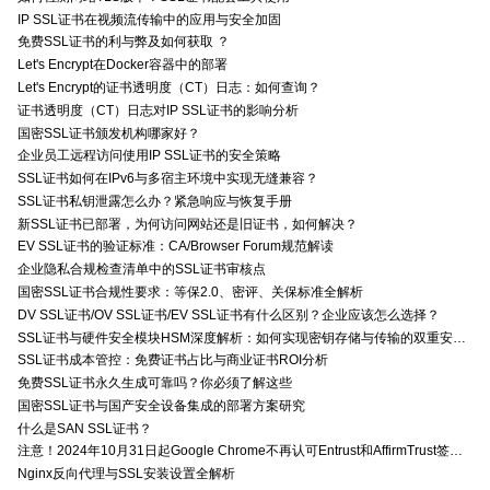
IP SSL证书在视频流传输中的应用与安全加固
免费SSL证书的利与弊及如何获取 ？
Let's Encrypt在Docker容器中的部署
Let's Encrypt的证书透明度（CT）日志：如何查询？
证书透明度（CT）日志对IP SSL证书的影响分析
国密SSL证书颁发机构哪家好？
企业员工远程访问使用IP SSL证书的安全策略
SSL证书如何在IPv6与多宿主环境中实现无缝兼容？
SSL证书私钥泄露怎么办？紧急响应与恢复手册
新SSL证书已部署，为何访问网站还是旧证书，如何解决？
EV SSL证书的验证标准：CA/Browser Forum规范解读
企业隐私合规检查清单中的SSL证书审核点
国密SSL证书合规性要求：等保2.0、密评、关保标准全解析
DV SSL证书/OV SSL证书/EV SSL证书有什么区别？企业应该怎么选择？
SSL证书与硬件安全模块HSM深度解析：如何实现密钥存储与传输的双重安全防护？
SSL证书成本管控：免费证书占比与商业证书ROI分析
免费SSL证书永久生成可靠吗？你必须了解这些
国密SSL证书与国产安全设备集成的部署方案研究
什么是SAN SSL证书？
注意！2024年10月31日起Google Chrome不再认可Entrust和AffirmTrust签发的TLS证书
Nginx反向代理与SSL安装设置全解析