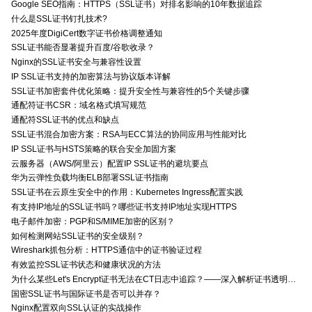
Google SEO指南：HTTPS（SSL证书）对排名影响的10年数据追踪
什么是SSL证书钉扎技术?
2025年度DigiCert数字证书价格调整通知
SSL证书能否显著提升百度/谷歌收录？
Nginx的SSL证书安全与兼容性设置
IP SSL证书支持的加密算法与协议版本详解
SSL证书加密套件优化策略：提升安全性与兼容性的5个关键步骤
通配符证书CSR：域名格式填写规范
通配符SSL证书的优点和缺点
SSL证书混合加密方案：RSA与ECC算法的协同应用与性能对比
IP SSL证书与HSTS策略的联合安全加固方案
云服务器（AWS/阿里云）配置IP SSL证书的避坑要点
华为云弹性负载均衡ELB部署SSL证书指南
SSL证书在云原生安全中的作用：Kubernetes Ingress配置实践
有支持IP地址的SSL证书吗？哪些证书支持IP地址实现HTTPS
电子邮件加密：PGP和S/MIME加密的区别？
如何检测网站SSL证书的安全级别？
Wireshark抓包分析：HTTPS通信中的证书验证过程
有效监控SSL证书状态和健康状况的方法
为什么某些Let's Encrypt证书无法在CT日志中追踪？——深入解析证书透明度与Let's Encrypt的关系
国密SSL证书与国际证书是否可以并存？
Nginx配置双向SSL认证的实战操作