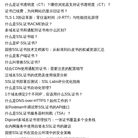
什么是证书透明度（CT）？哪些浏览器支持证书透明度（CT）？
证书已续费，为何网站仍显示旧证书？
TLS 1.3协议革新：零往返时间（0-RTT）与性能优化原理
什么是SSL证书ACME协议？
多域名证书和通配符证书有什么区别?
什么是SSL证书链？
什么是IP SSL证书?
国密SSL证书技术文档索引：从标准到白皮书的权威资源汇总
什么是客户端证书？
什么叫替换SSL证书?
结合CDN使用通配符证书：需要注意的配置细节
泛域名SSL证书的优势及使用场景分析
SSL证书部署后测试：SSL Labs评分优化指南
什么是SSL证书自动化管理?
1个域名绑定2个不同IP，应该用什么SSL证书？
什么是DNS-over-HTTPS？如何工作的？
在Postman中调试带SSL证书的API接口
什么是SSL证书服务器时间戳（TSA）？
Digicert多域名证书管理技巧：一张证书覆盖多个业务线
在内网服务中使用自签名SSL证书的建议
国密SSL证书在混合云环境中的安全策略