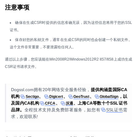
注意事项
确保在生成CSR时提供的信息准确无误，因为这些信息将用于您的SSL
证书。
保存好您的私钥文件，通常在生成CSR的同时也会创建一个私钥文件。
这个文件非常重要，不要泄露给任何人。
通过以上步骤，您应该能在Win2008R2/Windows2012R2 IIS7/IIS8上成功生成
CSR证书请求文件。
Dogssl.com拥有20年网络安全服务经验，
提供构涵盖国际CA
机构
、
、
、
，以
Sectigo
Digicert
GeoTrust
GlobalSign
及国内CA机构
、
、上海CA等数十个SSL证书
CFCA
沃通
品牌。
全程技术支持及免费部署服务，如您有
SSL证书
需
求，欢迎联系!