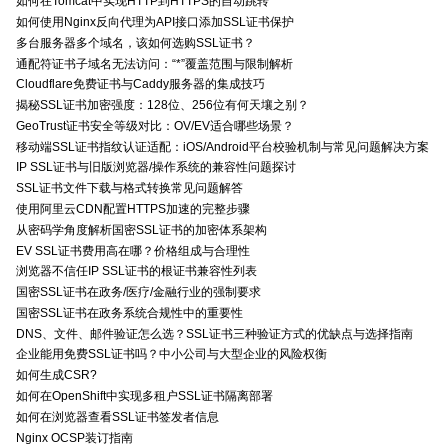
如何在Tomcat中实现HTTP到HTTPS的自动跳转
如何使用Nginx反向代理为API接口添加SSL证书保护
多台服务器多个域名，该如何选购SSL证书？
通配符证书子域名无法访问：“*”覆盖范围与限制解析
Cloudflare免费证书与Caddy服务器的集成技巧
揭秘SSL证书加密强度：128位、256位有何天壤之别？
GeoTrust证书安全等级对比：OV/EV适合哪些场景？
移动端SSL证书指纹认证适配：iOS/Android平台校验机制与常见问题解决方案
IP SSL证书与旧版浏览器/操作系统的兼容性问题探讨
SSL证书文件下载与格式转换常见问题解答
使用阿里云CDN配置HTTPS加速的完整步骤
从密码学角度解析国密SSL证书的加密体系架构
EV SSL证书费用高在哪？价格组成与合理性
浏览器不信任IP SSL证书的根证书兼容性列表
国密SSL证书在政务/医疗/金融行业的强制要求
国密SSL证书在政务系统合规性中的重要性
DNS、文件、邮件验证怎么选？SSL证书三种验证方式的优缺点与选择指南
企业能用免费SSL证书吗？中小公司与大型企业的风险权衡
如何生成CSR?
如何在OpenShift中实现多租户SSL证书隔离部署
如何在浏览器查看SSL证书签发者信息
Nginx OCSP装订指南