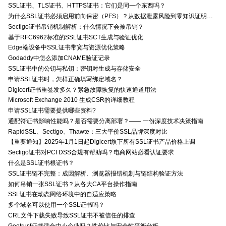
SSL证书、TLS证书、HTTPS证书：它们是同一个东西吗？
为什么SSL证书必须启用前向保密（PFS）？从数据泄露风险到零知识证明的安全价值分析
Sectigo证书吊销机制解析：什么情况下会被吊销？
基于RFC6962标准的SSL证书SCT生成与验证优化
Edge端设备中SSL证书带宽与资源优化策略
Godaddy中怎么添加CNAME验证记录
SSL证书中的公钥与私钥：密钥对生成与存储安全
申请SSL证书时，怎样正确填写绑定域名？
Digicert证书重签发多久？紧急故障恢复的快速通道用法
Microsoft Exchange 2010 生成CSR的详细教程
申请SSL证书需要提供哪些资料?
通配符证书影响性能吗？是否需要分离部署？—— 一份深度技术决策指南
RapidSSL、Sectigo、Thawte：三大平价SSL品牌深度对比
【重要通知】2025年1月1日起Digicert旗下所有SSL证书产品价格上调
Sectigo证书对PCI DSS合规有帮助吗？电商网站必看认证要求
什么是SSL证书根证书？
SSL证书链不完整：成因解析、浏览器报错机制与链结构验证方法
如何吊销一张SSL证书？从各大CA平台操作指南
SSL证书在动态网络环境中的自适应策略
多个域名可以使用一个SSL证书吗？
CRL文件下载失败导致SSL证书不被信任的排查
Geotrust证书适合中小企业吗？性价比与安全性平衡分析