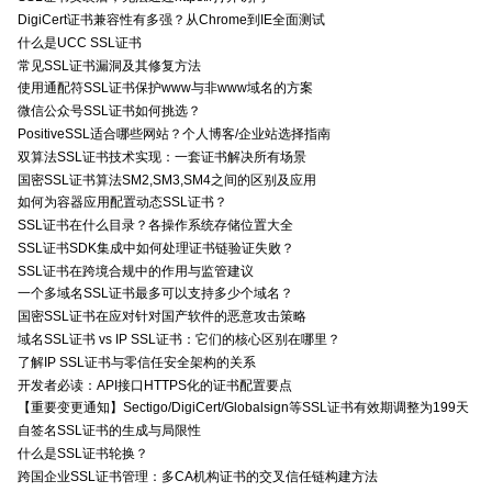
DigiCert证书兼容性有多强？从Chrome到IE全面测试
什么是UCC SSL证书
常见SSL证书漏洞及其修复方法
使用通配符SSL证书保护www与非www域名的方案
微信公众号SSL证书如何挑选？
PositiveSSL适合哪些网站？个人博客/企业站选择指南
双算法SSL证书技术实现：一套证书解决所有场景
国密SSL证书算法SM2,SM3,SM4之间的区别及应用
如何为容器应用配置动态SSL证书？
SSL证书在什么目录？各操作系统存储位置大全
SSL证书SDK集成中如何处理证书链验证失败？
SSL证书在跨境合规中的作用与监管建议
一个多域名SSL证书最多可以支持多少个域名？
国密SSL证书在应对针对国产软件的恶意攻击策略
域名SSL证书 vs IP SSL证书：它们的核心区别在哪里？
了解IP SSL证书与零信任安全架构的关系
开发者必读：API接口HTTPS化的证书配置要点
【重要变更通知】Sectigo/DigiCert/Globalsign等SSL证书有效期调整为199天
自签名SSL证书的生成与局限性
什么是SSL证书轮换？
跨国企业SSL证书管理：多CA机构证书的交叉信任链构建方法