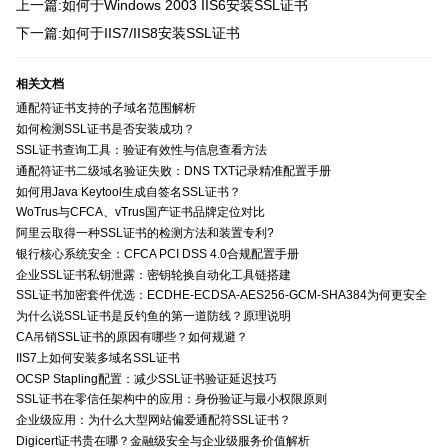
上一篇:如何于Windows 2003 IIS6安装SSL证书
下一篇:如何于IIS7/IIS8安装SSL证书
相关文档
通配符证书支持的子域名范围解析
如何检测SSL证书是否安装成功？
SSL证书查询工具：验证有效性与信息查看方法
通配符证书二级域名验证失败：DNS TXT记录精准配置手册
如何用Java Keytool生成自签名SSL证书？
WoTrus与CFCA、vTrus国产证书品牌定位对比
阿里云取得一种SSL证书的检测方法和装置专利?
银行核心系统安全：CFCA PCI DSS 4.0合规配置手册
企业SSL证书私钥泄露：密钥轮换自动化工具链搭建
SSL证书加密套件优选：ECDHE-ECDSA-AES256-GCM-SHA384为何更安全
为什么说SSL证书是反钓鱼的第一道防线？原理说明
CA吊销SSL证书的原因有哪些？如何规避？
IIS7上如何安装多域名SSL证书
OCSP Stapling配置：减少SSL证书验证延迟技巧
SSL证书在零信任架构中的应用：身份验证与最小权限原则
企业级应用：为什么大型网站偏爱通配符SSL证书？
Digicert证书贵在哪？金融级安全与企业级服务价值解析