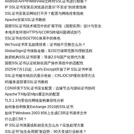
Android APP中WebView怎样对SSL证书进行校验？
IP SSL证书安装后浏览器仍显示“不安全”的排查指南
SSL证书安装后网站打不开？配置与网络排查指南
Apache安装SSL证书教程
国密SSL证书技术规范中的扩展字段（国密应用）设计与安全
本地开发环境HTTPS与CORS跨域问题调试技巧
SSL证书在ISO27001体系中的角色
WoTrus证书常见故障排查：证书链不完整怎么办？
GlobalSign证书保险金额：$150万保障范围与理赔流程
政府机构SSL证书部署：等保2.0与国产化替代方案
国密SSL证书认证机制在国产操作系统中的适配性
2025年7月1日起，Let's Encrypt开放了IP SSL证书申请
SSL证书被吊销后仍显示有效：CRL/OCSP缓存清理方法
IIS服务器部署SSL证书教程
CDN环境下SSL证书安全配置：边缘节点与源站证书协同
Apache下http至https重定向的配置
TLS 1.3与零信任网络架构兼容性分析
如何备份和恢复Exchange 2010的SSL证书
如何于Windows 2003 IIS6上生成CSR证书请求文件
什么是CSR？
IP SSL证书泄露或私钥丢失怎么办？应急处理方案
SSL证书“短生命周期”新趋势：90天变成行业标准？