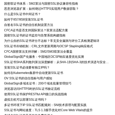
国密双证书体系：SM2算法与国密SSL协议兼容性指南
恶意浏览器扩展：如何绕过HTTPS实现用户数据窃取？
什么是SSL证书中间证书？
如何于IIS7/IIS8安装SSL证书
自签名SSL证书的信任机制设置方法
CFCA证书是否支持国际算法？双算法适配方案
国密SSL证书的证书监控与告警系统构建指南
为什么你的SSL证书评分不达标？常见安全漏洞与评分工具检测逻辑详
SSL证书吊销机制：CRL文件更新周期与OCSP Stapling响应格式
CFCA国密算法支持详解：SM2/SM3双算法全覆盖
GlobalSign国产化服务：中国地区OCSP响应速度优化实测
SSL证书SHA系列散列算法深度解析：从SHA-1到SHA-3的技术演进与安全特性
安装SSL证书必须要有独立IP吗？
如何在Kubernetes集群中自动更新SSL证书
OV SSL证书的信任指标与用户感知
GlobalSign多域名证书：200个域名批量管理技巧
浏览器访问HTTPS时的SSL证书验证流程
使用SSL证书保护RESTful API接口的实战指南
虚拟主机可以部署SSL证书吗？
多证书环境下IP SSL证书匹配规则：SNI技术原理与配置实践
SSL证书与网站速度：TLS 1.3握手优化对Core Web Vitals的提升