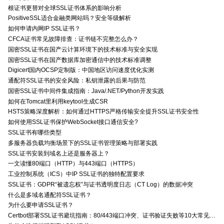
根证书更替对全球SSL证书体系的影响分析
PositiveSSL适合金融类网站吗？安全等级解析
如何申请内网IP SSL证书？
CFCA证书常见故障排查：证书链不完整怎么办？
国密SSL证书在国产云计算环境下的技术标准与安全实现
国密SSL证书在国产数据库加密通信中的技术标准调整
Digicert国内OCSP定制版：中国地区访问速度优化实测
通配符SSL证书的安全风险：私钥泄露的后果与防范
国密SSL证书中间件集成指南：Java/.NET/Python开发实践
如何在Tomcat里利用keytool生成CSR
HSTS策略深度解析：如何通过HTTPS严格传输安全提升SSL证书安全性
如何使用SSL证书保护WebSocket接口通信安全?
SSL证书有哪些类型
多服务器负载均衡场景下的SSL证书管理策略与部署实践
SSL证书安装到域名上还是服务器上？
一文读懂80端口（HTTP）与443端口（HTTPS）
工业控制系统（ICS）中IP SSL证书的独特配置要求
SSL证书：GDPR“被遗忘权”与证书透明度日志（CT Log）的数据冲突
什么是多域名通配符SSL证书？
为什么要申请SSL证书？
Certbot部署SSL证书避坑指南：80/443端口冲突、证书验证失败等10大常见问题解决方案