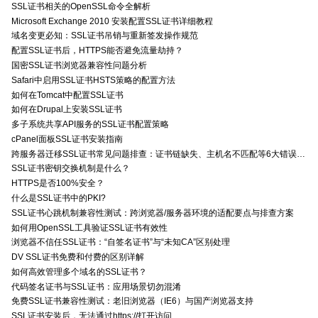
SSL证书相关的OpenSSL命令全解析
Microsoft Exchange 2010 安装配置SSL证书详细教程
域名变更必知：SSL证书吊销与重新签发操作规范
配置SSL证书后，HTTPS能否避免流量劫持？
国密SSL证书浏览器兼容性问题分析
Safari中启用SSL证书HSTS策略的配置方法
如何在Tomcat中配置SSL证书
如何在Drupal上安装SSL证书
多子系统共享API服务的SSL证书配置策略
cPanel面板SSL证书安装指南
跨服务器迁移SSL证书常见问题排查：证书链缺失、主机名不匹配等6大错误解决方案
SSL证书密钥交换机制是什么？
HTTPS是否100%安全？
什么是SSL证书中的PKI?
SSL证书心跳机制兼容性测试：跨浏览器/服务器环境的适配要点与排查方案
如何用OpenSSL工具验证SSL证书有效性
浏览器不信任SSL证书：“自签名证书”与“未知CA”区别处理
DV SSL证书免费和付费的区别详解
如何高效管理多个域名的SSL证书？
代码签名证书与SSL证书：应用场景切勿混淆
免费SSL证书兼容性测试：老旧浏览器（IE6）与国产浏览器支持
SSL证书安装后，无法通过https://打开访问