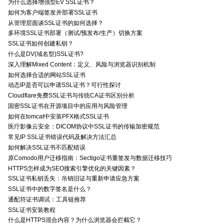
为什么选择增强型EV SSL证书？
如何为客户端签发并部署SSL证书
从管理层面谈SSL证书的如何选择？
多环境SSL证书部署（测试/预发布/生产）切换方案
SSL证书如何创建私钥？
什么是DV(域名型)SSL证书?
深入理解Mixed Content：定义、风险与浏览器识别机制
如何选择合适的网站SSL证书
动态IP是否可以申请SSL证书？可行性探讨
Cloudflare免费SSL证书与传统CA证书区别分析
国密SSL证书在开源项目中的应用与风险管理
如何在tomcat中安装PFX格式SSL证书
医疗影像云安全：DICOM协议中SSL证书的传输加密规范
常见IP SSL证书错误代码及解决方法汇总
如何解决SSL证书不匹配错误
原Comodo用户迁移指南：Sectigo证书重签发与数据迁移技巧
HTTPS怎样成为SEO搜索引擎优化的关键因素？
SSL证书私钥丢失：吊销旧证与重新申请应急方案
SSL证书中的数字签名是什么？
通配符证书调试：工具链推荐
SSL证书安装教程
什么是HTTPS混合内容？为什么浏览器会拦截它？