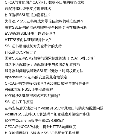
CFCA与其他国产CA区别：数据不出境的核心优势
通配符SSL证书支持哪些域名
如何选择SSL证书加密算法？
为什么IP SSL证书将成为零信任架构的核心组件？
没有SSL证书的网站有哪些安全风险？潜在威胁分析
EV通配符SSL证书可以购买吗？
HTTPS双向认证原理是什么?
SSL证书吊销机制对安全审计的支持
什么是OCSP装订？
国密SSL证书SM2加密与国际标准算法（RSA）对比分析
域名不匹配错误：通配符证书与多域名配置技巧
服务器时间错误导致SSL证书无效？时间校正方法
Apache中SSL证书的安全及兼容性设定
CFCA证书支持移动端吗？App接口加密与兼容性处理
Plesk面板下SSL证书安装流程
如何解决SSL证书域名不匹配问题?
SSL证书工作原理
证书安装后无法访问？PositiveSSL常见端口与防火墙配置问题
PositiveSSL支持ECC算法吗？加密强度升级操作步骤
如何在Cpanel面板中生成CSR和KEY
CFCA证书OCSP优化：提升HTTPS访问速度
如何检测网站TLS版本？SSL证书配套工具使用