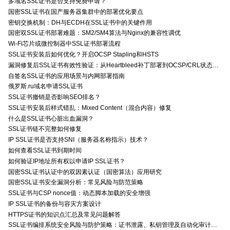
多域名SSL证书是否支持免费申请？
国密SSL证书在国产服务器集群中的部署优化要点
密钥交换机制：DH与ECDH在SSL证书中的关键作用
国密双SSL证书部署难题：SM2/SM4算法与Nginx的兼容性调优
Wi-Fi芯片或微控制器中SSL证书部署流程
SSL证书安装后如何优化？开启OCSP Stapling和HSTS
漏洞修复后SSL证书有效性验证：从Heartbleed补丁部署到OCSP/CRL状态检查的全链路确认方法
自签名SSL证书的应用场景与内网部署指南
俄罗斯.ru域名申请SSL证书
SSL证书撤销是否影响SEO排名？
SSL证书安装后样式错乱：Mixed Content（混合内容）修复
什么是SSL证书心脏出血漏洞？
SSL证书链不完整如何修复
IP SSL证书是否支持SNI（服务器名称指示）技术？
如何查看SSL证书到期时间
如何验证IP地址所有权以申请IP SSL证书？
国密SSL证书认证中的双因素认证（国密算法）应用研究
国密SSL证书安全漏洞分析：常见风险与防范策略
SSL证书与CSP nonce值：动态脚本加载的安全增强
IP SSL证书的备份与容灾方案设计
HTTPS证书的知识点汇总及常见问题解答
SSL证书编排系统安全风险与防护策略：证书泄露、私钥管理及自动化审计技术要点