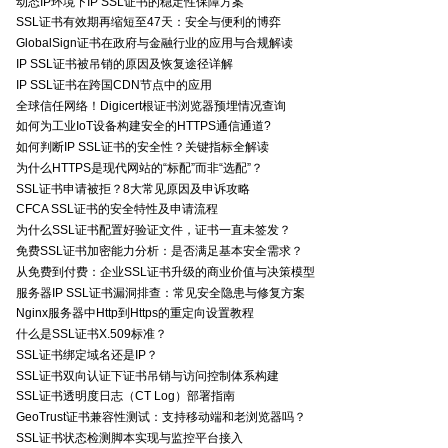
动态IP环境下IP SSL证书的稳定性保障方案
SSL证书有效期再缩短至47天：安全与便利的博弈
GlobalSign证书在政府与金融行业的应用与合规解读
IP SSL证书被吊销的原因及恢复途径详解
IP SSL证书在跨国CDN节点中的应用
全球信任网络！Digicert根证书浏览器预埋情况查询
如何为工业IoT设备构建安全的HTTPS通信通道?
如何判断IP SSL证书的安全性？关键指标全解读
为什么HTTPS是现代网站的“标配”而非“选配”？
SSL证书申请被拒？8大常见原因及申诉攻略
CFCA SSL证书的安全特性及申请流程
为什么SSL证书配置好验证文件，证书一直未签发？
免费SSL证书加密能力分析：是否满足基本安全需求？
从免费到付费：企业SSL证书升级的商业价值与决策模型
服务器IP SSL证书漏洞排查：常见安全隐患与修复方案
Nginx服务器中Http到Https的重定向设置教程
什么是SSL证书X.509标准？
SSL证书绑定域名还是IP？
SSL证书双向认证下证书吊销与访问控制体系构建
SSL证书透明度日志（CT Log）部署指南
GeoTrust证书兼容性测试：支持移动端和老浏览器吗？
SSL证书状态检测脚本实现与监控平台接入