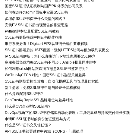
国密SSL证书认证机制与国产PKI体系的协同关系
如何在Directadmin面板中安装SSL证书
多域名SSL证书保护什么类型的域名？
安装EV SSL证书后出现警告的排查思路
Python脚本批量配置SSL证书教程
SSL证书更换根或中间证书操作指南
银行系统必看！Digicert FIPS认证与合规性要求解读
SSL证书部署后的HSTS配置：强制HTTPS访问与预加载列表提交
IP SSL证书解析：为什么直接访问IP地址也需要SSL保护
多服务器负载均衡SSL证书不同步：Ansible批量同步脚本
如何利用crt.sh网站跟踪潜在恶意SSL证书签发行为?
WoTrus与CFCA 对比：国密SSL证书选型关键差异
SSL证书到期监控全攻略：自动化提醒工具与管理最佳实践
新手必读：免费SSL证书申请与验证全流程解析
什么是通配符SSL证书?
GeoTrust与RapidSSL品牌定位与差异对比
什么是OV(企业型)SSL证书?
DevOps视角下的SSL证书存储库自动化管理：工具链集成与持续交付最佳实践
申请IP SSL证书时的身份验证流程与方式
什么是SSL证书交叉信任链？
API SSL证书部署过程中跨域（CORS）问题处理