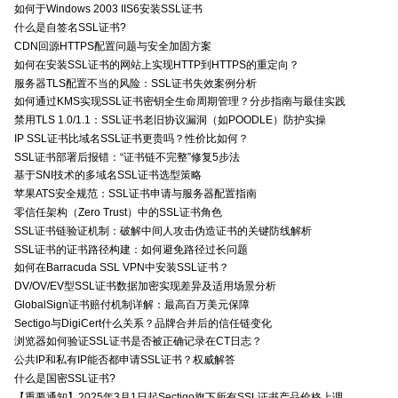
如何于Windows 2003 IIS6安装SSL证书
什么是自签名SSL证书?
CDN回源HTTPS配置问题与安全加固方案
如何在安装SSL证书的网站上实现HTTP到HTTPS的重定向？
服务器TLS配置不当的风险：SSL证书失效案例分析
如何通过KMS实现SSL证书密钥全生命周期管理？分步指南与最佳实践
禁用TLS 1.0/1.1：SSL证书老旧协议漏洞（如POODLE）防护实操
IP SSL证书比域名SSL证书更贵吗？性价比如何？
SSL证书部署后报错：“证书链不完整”修复5步法
基于SNI技术的多域名SSL证书选型策略
苹果ATS安全规范：SSL证书申请与服务器配置指南
零信任架构（Zero Trust）中的SSL证书角色
SSL证书链验证机制：破解中间人攻击伪造证书的关键防线解析
SSL证书的证书路径构建：如何避免路径过长问题
如何在Barracuda SSL VPN中安装SSL证书？
DV/OV/EV型SSL证书数据加密实现差异及适用场景分析
GlobalSign证书赔付机制详解：最高百万美元保障
Sectigo与DigiCert什么关系？品牌合并后的信任链变化
浏览器如何验证SSL证书是否被正确记录在CT日志？
公共IP和私有IP能否都申请SSL证书？权威解答
什么是国密SSL证书?
【重要通知】2025年3月1日起Sectigo旗下所有SSL证书产品价格上调