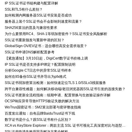
IP SSL证书证书链构建与配置详解
SSL和TLS有什么差别？
如何检测内网服务器SSL证书安装是否成功
服务器上装个SSL证书会不会影响到速度和流量？
SHA256算法的普及与兼容性要求
为什么要禁用RC4、SHA-1等弱加密套件？SSL证书安全风险解析
SSL证书重新颁发与重新申请的区别？
GlobalSign OV/EV证书：适合哪些高安全需求场景？
SSL证书申请DNS解析配置参考
【紧急通知】3月10日起，DigiCert数字证书价格上调
IP SSL证书是否支持多IP绑定？配置限制说明
分析Google CT日志中的异常SSL证书样本
如何在IIS备份SSL证书并导出为pfx格式
SSL证书弱加密算法检测：如何快速定位TLS 1.0/SSLv3残留服务
跨平台兼容性难题：如何解决移动端/老旧浏览器因SSL证书引发的连接失败？
SSL证书更新全流程指南：续期申请、配置替换与生效验证操作详解
OCSP响应异常导致HTTPS验证失败的解决方法
WoTrus国密证书：SM2算法部署与密评整改指南
百度发出通知：自有品牌BaiduTrust证书下线
数字证书是什么？跟SSL证书有什么区别？
XCA vs KeyStore Explorer：两款主流 SSL 证书可视化工具深度对比与选型指南
SSL证书申请失败原因及解决方案全解析