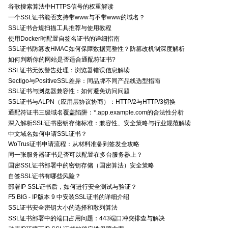
谷歌搜索算法中HTTPS信号的权重解读
一个SSL证书能否支持带www与不带www的域名？
SSL证书合规扫描工具推荐与使用教程
使用Docker时配置自签名证书的详细指南
SSL证书防篡改HMAC如何保障数据完整性？防篡改机制深度解析
如何判断你的网站是否适合通配符证书?
SSL证书无效警告处理：浏览器错误信息解读
Sectigo与PositiveSSL差异：同品牌不同产品线选型指南
SSL证书与浏览器兼容性：如何避免访问问题
SSL证书与ALPN（应用层协议协商）：HTTP/2与HTTP/3切换
通配符证书三级域名覆盖陷阱：*.app.example.com的合法性分析
深入解析SSL证书密钥存储标准：兼容性、安全策略与行业规范解读
中文域名如何申请SSL证书？
WoTrus证书申请流程：从材料准备到签发全攻略
同一张服务器证书是否可以配置在多台服务器上？
国密SSL证书部署中的密钥存储（国密算法）安全策略
自签SSL证书有哪些风险？
部署IP SSL证书后，如何进行安全测试与验证？
F5 BIG - IP版本 9 中安装SSL证书的详细介绍
SSL证书安全密钥大小的选择和散列算法
SSL证书部署中的端口占用问题：443端口冲突排查与解决