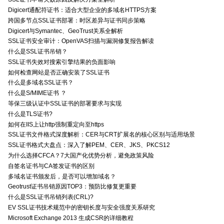
Digicert通配符证书：适合大型企业的多域名HTTPS方案
跨国多节点SSL证书部署：时区差异与证书同步策略
Digicert与Symantec、GeoTrust关系全解析
SSL证书安全审计：OpenVAS扫描与漏洞修复报告解读
什么是SSL证书吊销？
SSL证书失效对搜索引擎结果的负面影响
如何检查网站是否正确安装了SSL证书
什么是多域名SSL证书？
什么是S/MIME证书 ？
等保三级认证中SSL证书的部署要求与实现
什么是TLS证书?
如何在IIS上让http强制重定向至https
SSL证书文件格式深度解析：CER与CRT扩展名的核心区别与适用场景
SSL证书格式大盘点：深入了解PEM、CER、JKS、PKCS12
为什么选择CFCA？7大国产化优势分析，避免政策风险
自签名证书与CA签发证书的区别
多域名证书颁发后，是否可以增加域名？
Geotrust证书吊销原因TOP3：预防比修复更重要
什么是SSL证书吊销列表(CRL)?
EV SSL证书技术规范中的密钥长度与安全强度关系研究
Microsoft Exchange 2013 生成CSR的详细教程