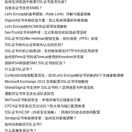
如何在浏览器中检查SSL证书是否生效?
自签名证书支持SNI吗？
Let's Encrypt的速率限制（Rate Limit）详解与规避策略
Digicert证书吊销应急方案：防止私钥泄露的补救措施
Let's Encrypt的ACME协议原理深度解析
GeoTrust证书吊销申请：忘记私钥后的应急处理流程
SSL证书与Diffie-Hellman密钥交换：前向保密（PFS）实现
SSL证书单向认证和双向认证的区别?
SSL证书中的公钥/私钥：非对称加密在HTTPS中的应用原理
如何把Pem证书转成Tomcat使用的Keystore并安装
国际RSA和国密SM2 SSL证书的区别？
什么是SSL证书？
Certbot自动续签配置优化：应对Let's Encrypt根证书切换的5个关键参数调整
Microsoft Exchange 2013 安装配置SSL证书详细教程
GlobalSign证书支持IP SSL证书吗？适用场景与申请流程
通配符证书常见安全误区及防范
WoTrus证书私钥安全：本地存储与云端备份方案
CFCA证书安装后无法访问？防火墙与端口配置检查
SSL证书与CSP（内容安全策略）：防御XSS攻击的协同配置
Sectigo证书有效期变更：如何应对新规调整？
如何自助购买SSL证书?
什么是服务器证书？