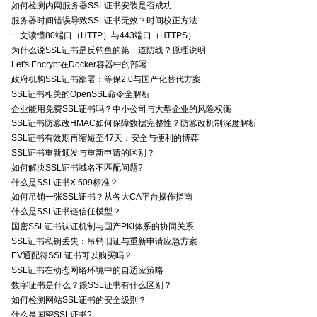
如何检测内网服务器SSL证书安装是否成功
服务器时间错误导致SSL证书无效？时间校正方法
一文读懂80端口（HTTP）与443端口（HTTPS）
为什么说SSL证书是反钓鱼的第一道防线？原理说明
Let's Encrypt在Docker容器中的部署
政府机构SSL证书部署：等保2.0与国产化替代方案
SSL证书相关的OpenSSL命令全解析
企业能用免费SSL证书吗？中小公司与大型企业的风险权衡
SSL证书防篡改HMAC如何保障数据完整性？防篡改机制深度解析
SSL证书有效期再缩短至47天：安全与便利的博弈
SSL证书重新颁发与重新申请的区别？
如何解决SSL证书域名不匹配问题?
什么是SSL证书X.509标准？
如何吊销一张SSL证书？从各大CA平台操作指南
什么是SSL证书链信任模型？
国密SSL证书认证机制与国产PKI体系的协同关系
SSL证书私钥丢失：吊销旧证与重新申请应急方案
EV通配符SSL证书可以购买吗？
SSL证书在动态网络环境中的自适应策略
数字证书是什么？跟SSL证书有什么区别？
如何检测网站SSL证书的安全级别？
什么是国密SSL证书?