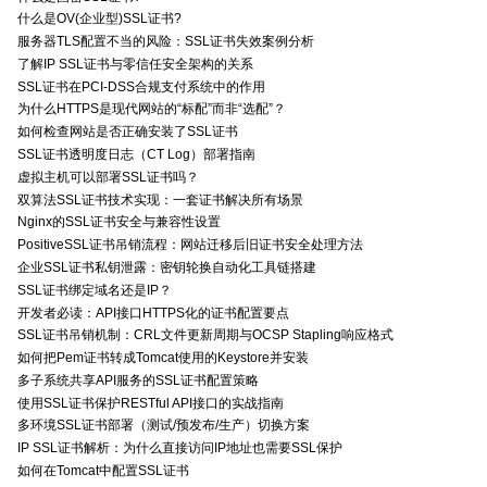
什么是OV(企业型)SSL证书?
服务器TLS配置不当的风险：SSL证书失效案例分析
了解IP SSL证书与零信任安全架构的关系
SSL证书在PCI-DSS合规支付系统中的作用
为什么HTTPS是现代网站的“标配”而非“选配”？
如何检查网站是否正确安装了SSL证书
SSL证书透明度日志（CT Log）部署指南
虚拟主机可以部署SSL证书吗？
双算法SSL证书技术实现：一套证书解决所有场景
Nginx的SSL证书安全与兼容性设置
PositiveSSL证书吊销流程：网站迁移后旧证书安全处理方法
企业SSL证书私钥泄露：密钥轮换自动化工具链搭建
SSL证书绑定域名还是IP？
开发者必读：API接口HTTPS化的证书配置要点
SSL证书吊销机制：CRL文件更新周期与OCSP Stapling响应格式
如何把Pem证书转成Tomcat使用的Keystore并安装
多子系统共享API服务的SSL证书配置策略
使用SSL证书保护RESTful API接口的实战指南
多环境SSL证书部署（测试/预发布/生产）切换方案
IP SSL证书解析：为什么直接访问IP地址也需要SSL保护
如何在Tomcat中配置SSL证书