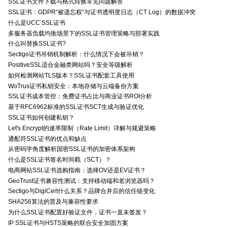
SSL证书文件下载与格式转换常见问题解答
SSL证书：GDPR“被遗忘权”与证书透明度日志（CT Log）的数据冲突
什么是UCC SSL证书
多服务器负载均衡场景下的SSL证书管理策略与部署实践
什么叫替换SSL证书?
Sectigo证书吊销机制解析：什么情况下会被吊销？
PositiveSSL适合金融类网站吗？安全等级解析
如何检测网站TLS版本？SSL证书配套工具使用
WoTrus证书私钥安全：本地存储与云端备份方案
SSL证书成本管控：免费证书占比与商业证书ROI分析
基于RFC6962标准的SSL证书SCT生成与验证优化
SSL证书如何创建私钥？
Let's Encrypt的速率限制（Rate Limit）详解与规避策略
通配符SSL证书的优点和缺点
从密码学角度解析国密SSL证书的加密体系架构
什么是SSL证书签名时间戳（SCT）？
电商网站SSL证书选购指南：选择OV还是EV证书？
GeoTrust证书兼容性测试：支持移动端和老浏览器吗？
Sectigo与DigiCert什么关系？品牌合并后的信任链变化
SHA256算法的普及与兼容性要求
为什么SSL证书配置好验证文件，证书一直未签发？
IP SSL证书与HSTS策略的联合安全加固方案