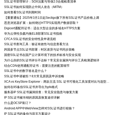
SSL证书管理审计：SOX法案与等保2.0合规检查清单
SSL证书如何实现防止中间人攻击（MITM）
如何查看SSL证书到期时间
【重要通知】2025年3月1日起Sectigo旗下所有SSL证书产品价格上调
恶意浏览器扩展：如何绕过HTTPS实现用户数据窃取？
Digicert通配符证书：适合大型企业的多域名HTTPS方案
华为云弹性负载均衡ELB部署SSL证书指南
CFCA SSL证书的安全特性及申请流程
SSL证书查询工具：验证有效性与信息查看方法
跨国多节点SSL证书部署：时区差异与证书同步策略
国密SSL证书在国产云计算环境下的技术标准与安全实现
为什么你的SSL证书评分不达标？常见安全漏洞与评分工具检测逻辑详
结合CDN使用通配符证书：需要注意的配置细节
SSL证书中的数字签名是什么？
SSL证书申请被拒？8大常见原因及申诉攻略
XCA vs KeyStore Explorer：两款主流 SSL 证书可视化工具深度对比与选型指南
如何在IIS备份SSL证书并导出为pfx格式
服务器IP SSL证书漏洞排查：常见安全隐患与修复方案
IP SSL证书被吊销的原因及恢复途径详解
什么是OCSP装订？
Android APP中WebView怎样对SSL证书进行校验？
IP SSL证书的备份与容灾方案设计