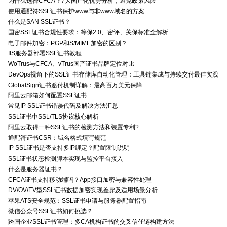
为什么选择CFCA？7大国产化优势分析，避免政策风险
使用通配符SSL证书保护www与非www域名的方案
什么是SAN SSL证书？
国密SSL证书合规性要求：等保2.0、密评、关保标准全解析
电子邮件加密：PGP和S/MIME加密的区别？
IIS服务器部署SSL证书教程
WoTrus与CFCA、vTrus国产证书品牌定位对比
DevOps视角下的SSL证书存储库自动化管理：工具链集成与持续交付最佳实践
GlobalSign证书赔付机制详解：最高百万美元保障
阿里云邮箱如何配置SSL证书
常见IP SSL证书错误代码及解决方法汇总
SSL证书中SSL/TLS协议核心解析
阿里云取得一种SSL证书的检测方法和装置专利?
通配符证书CSR：域名格式填写规范
IP SSL证书是否支持多IP绑定？配置限制说明
SSL证书状态检测脚本实现与监控平台接入
什么是服务器证书？
CFCA证书支持移动端吗？App接口加密与兼容性处理
DV/OV/EV型SSL证书数据加密实现差异及适用场景分析
苹果ATS安全规范：SSL证书申请与服务器配置指南
微信公众号SSL证书如何挑选？
跨国企业SSL证书管理：多CA机构证书的交叉信任链构建方法