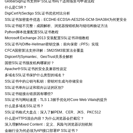
GlobalSign证书支持IP SSL证书吗？适用场景与申请流程
什么是CSR？
DigiCert与Sectigo SSL证书优劣对比分析
SSL证书加密套件优选：ECDHE-ECDSA-AES256-GCM-SHA384为何更安全
SSL证书链不完整：成因解析、浏览器报错机制与链结构验证方法
Python脚本批量配置SSL证书教程
Microsoft Exchange 2013 安装配置SSL证书详细教程
SSL证书与Diffie-Hellman密钥交换：前向保密（PFS）实现
CFCA国密算法支持详解：SM2/SM3双算法全覆盖
Digicert与Symantec、GeoTrust关系全解析
国密SSL证书颁发机构哪家好？
Apache中SSL证书的安全及兼容性设定
多域名SSL证书保护什么类型的域名？
SSL证书中的公钥与私钥：密钥对生成与存储安全
SSL证书单向认证和双向认证的区别?
SSL证书链接出错原因有哪些?
SSL证书与网站速度：TLS 1.3握手优化对Core Web Vitals的提升
什么是多域名SSL证书？
SSL证书格式大盘点：深入了解PEM、CER、JKS、PKCS12
什么是HTTPS混合内容？为什么浏览器会拦截它？
深入理解Mixed Content：定义、风险与浏览器识别机制
金融行业为何必须为API接口部署IP SSL证书？