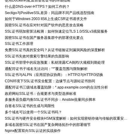
使用Docker时配置自签名证书的详细指南
什么是DNS-over-HTTPS？如何工作的？
Sectigo与PositiveSSL差异：同品牌不同产品线选型指南
如何于Windows 2003 IIS6上生成CSR证书请求文件
国密SSL证书在应对针对国产软件的恶意攻击策略
SSL证书弱加密算法检测：如何快速定位TLS 1.0/SSLv3残留服务
国密SSL证书在国产服务器集群中的部署优化要点
SSL证书工作原理
免费SSL证书真的安全吗？从证书链验证到漏洞风险的深度解析
SSL证书失效对搜索引擎结果的负面影响
SSL证书管理中的应急预案：私钥泄露/CA倒闭/大规模到期处理
通配符证书子域名无法访问：“*”覆盖范围与限制解析
SSL证书与ALPN（应用层协议协商）：HTTP/2与HTTP/3切换
CDN环境下SSL证书安全配置：边缘节点与源站证书协同
通配符证书三级域名覆盖陷阱：*.app.example.com的合法性分析
政府网站SSL证书：合规要求与类型选择标准
多服务器负载均衡SSL证书不同步：Ansible批量同步脚本
自签名SSL证书的生成与局限性
多个域名可以使用一个SSL证书吗？
SSL证书与硬件安全模块HSM深度解析：如何实现密钥存储与传输的双重安全防护？
多域名国密SSL证书在国产复杂网络拓扑中的部署细节
Nginx配置双向SSL认证的实战操作