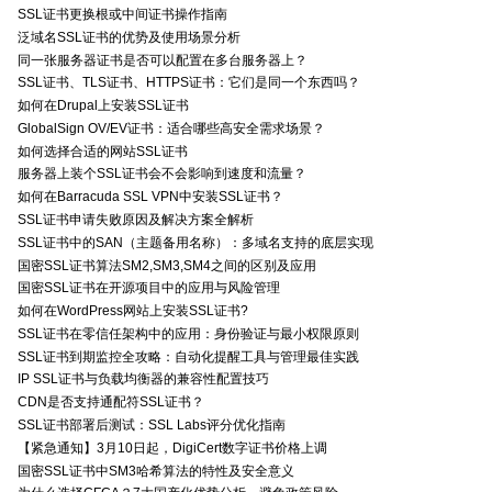
SSL证书更换根或中间证书操作指南
泛域名SSL证书的优势及使用场景分析
同一张服务器证书是否可以配置在多台服务器上？
SSL证书、TLS证书、HTTPS证书：它们是同一个东西吗？
如何在Drupal上安装SSL证书
GlobalSign OV/EV证书：适合哪些高安全需求场景？
如何选择合适的网站SSL证书
服务器上装个SSL证书会不会影响到速度和流量？
如何在Barracuda SSL VPN中安装SSL证书？
SSL证书申请失败原因及解决方案全解析
SSL证书中的SAN（主题备用名称）：多域名支持的底层实现
国密SSL证书算法SM2,SM3,SM4之间的区别及应用
国密SSL证书在开源项目中的应用与风险管理
如何在WordPress网站上安装SSL证书?
SSL证书在零信任架构中的应用：身份验证与最小权限原则
SSL证书到期监控全攻略：自动化提醒工具与管理最佳实践
IP SSL证书与负载均衡器的兼容性配置技巧
CDN是否支持通配符SSL证书？
SSL证书部署后测试：SSL Labs评分优化指南
【紧急通知】3月10日起，DigiCert数字证书价格上调
国密SSL证书中SM3哈希算法的特性及安全意义