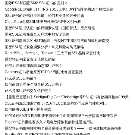
国际RSA和国密SM2 SSL证书的区别？
Google SEO指南：HTTPS（SSL证书）对排名影响的10年数据追踪
SSL证书的证书路径构建：如何避免路径过长问题
Cloudflare免费SSL证书与传统CA证书区别分析
国密SSL证书认证中的双因素认证（国密算法）应用研究
国密SSL证书在混合云环境中的安全策略
SSL证书部署后的HSTS配置：强制HTTPS访问与预加载列表提交
国密SSL证书安全漏洞分析：常见风险与防范策略
RapidSSL、Sectigo、Thawte：三大平价SSL品牌深度对比
通配符证书常见安全误区及防范
如何为容器应用配置动态SSL证书？
Geotrust证书吊销原因TOP3：预防比修复更重要
什么是SSL证书链？
如何高效管理多个域名的SSL证书？
什么是SSL证书交叉信任链？
【重要变更通知】Sectigo/DigiCert/Globalsign等SSL证书有效期调整为199天
SSL证书混合加密方案：RSA与ECC算法的协同应用与性能对比
如何解决SSL证书不匹配错误
如何通过KMS实现SSL证书密钥全生命周期管理？分步指南与最佳实践
Digicert证书重签发多久？紧急故障恢复的快速通道用法
通配符证书影响性能吗？是否需要分离部署？—— 一份深度技术决策指南
PositiveSSL支持ECC算法吗？加密强度升级操作步骤