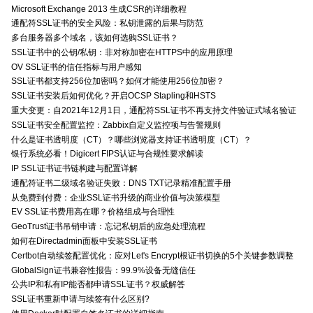
Microsoft Exchange 2013 生成CSR的详细教程
通配符SSL证书的安全风险：私钥泄露的后果与防范
多台服务器多个域名，该如何选购SSL证书？
SSL证书中的公钥/私钥：非对称加密在HTTPS中的应用原理
OV SSL证书的信任指标与用户感知
SSL证书都支持256位加密吗？如何才能使用256位加密？
SSL证书安装后如何优化？开启OCSP Stapling和HSTS
重大变更：自2021年12月1日，通配符SSL证书不再支持文件验证式域名验证
SSL证书安全配置监控：Zabbix自定义监控项与告警规则
什么是证书透明度（CT）？哪些浏览器支持证书透明度（CT）？
银行系统必看！Digicert FIPS认证与合规性要求解读
IP SSL证书证书链构建与配置详解
通配符证书二级域名验证失败：DNS TXT记录精准配置手册
从免费到付费：企业SSL证书升级的商业价值与决策模型
EV SSL证书费用高在哪？价格组成与合理性
GeoTrust证书吊销申请：忘记私钥后的应急处理流程
如何在Directadmin面板中安装SSL证书
Certbot自动续签配置优化：应对Let's Encrypt根证书切换的5个关键参数调整
GlobalSign证书兼容性报告：99.9%设备无缝信任
公共IP和私有IP能否都申请SSL证书？权威解答
SSL证书重新申请与续签有什么区别?