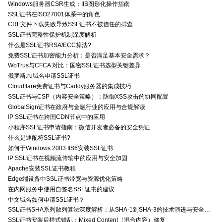
Windows服务器CSR生成：IIS图形化操作指南
SSL证书在ISO27001体系中的角色
CRL文件下载失败导致SSL证书不被信任的排查
SSL证书完整性保护机制深度解析
什么是SSL证书RSA/ECC算法?
免费SSL证书加密能力分析：是否满足基本安全需求？
WoTrus与CFCA 对比：国密SSL证书选型关键差异
俄罗斯.ru域名申请SSL证书
Cloudflare免费证书与Caddy服务器的集成技巧
SSL证书与CSP（内容安全策略）：防御XSS攻击的协同配置
GlobalSign证书在政府与金融行业的应用与合规解读
IP SSL证书在跨国CDN节点中的应用
小程序SSL证书申请指南：微信开发者必备的安全凭证
什么是通配符SSL证书?
如何于Windows 2003 IIS6安装SSL证书
IP SSL证书在视频流传输中的应用与安全加固
Apache安装SSL证书教程
Edge端设备中SSL证书带宽与资源优化策略
在内网服务中使用自签名SSL证书的建议
中文域名如何申请SSL证书？
SSL证书SHA系列散列算法深度解析：从SHA-1到SHA-3的技术演进与安全特性
SSL证书安装后样式错乱：Mixed Content（混合内容）修复