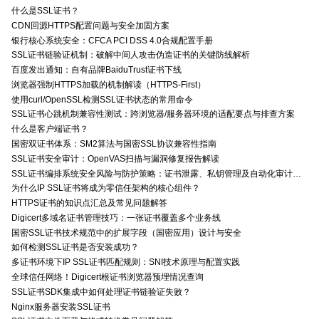
什么是SSL证书？
CDN回源HTTPS配置问题与安全加固方案
银行核心系统安全：CFCA PCI DSS 4.0合规配置手册
SSL证书链验证机制：破解中间人攻击伪造证书的关键防线解析
百度发出通知：自有品牌BaiduTrust证书下线
浏览器强制HTTPS加载的机制解读（HTTPS-First）
使用curl/OpenSSL检测SSL证书状态的常用命令
SSL证书心跳机制兼容性测试：跨浏览器/服务器环境的适配要点与排查方案
什么是客户端证书？
国密双证书体系：SM2算法与国密SSL协议兼容性指南
SSL证书安全审计：OpenVAS扫描与漏洞修复报告解读
SSL证书编排系统安全风险与防护策略：证书泄露、私钥管理及自动化审计技术要点
为什么IP SSL证书将成为零信任架构的核心组件？
HTTPS证书的知识点汇总及常见问题解答
Digicert多域名证书管理技巧：一张证书覆盖多个业务线
国密SSL证书技术规范中的扩展字段（国密应用）设计与安全
如何检测SSL证书是否安装成功？
多证书环境下IP SSL证书匹配规则：SNI技术原理与配置实践
全球信任网络！Digicert根证书浏览器预埋情况查询
SSL证书SDK集成中如何处理证书链验证失败？
Nginx服务器安装SSL证书