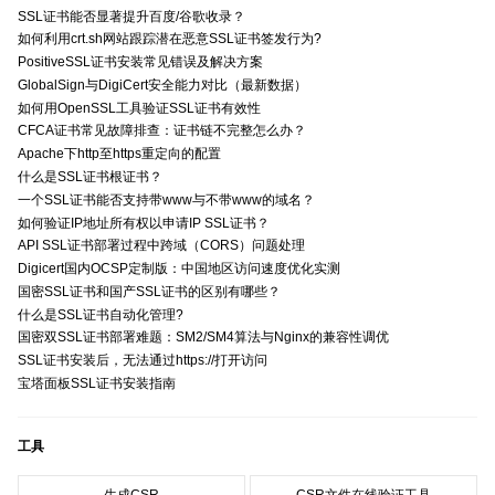
SSL证书能否显著提升百度/谷歌收录？
如何利用crt.sh网站跟踪潜在恶意SSL证书签发行为?
PositiveSSL证书安装常见错误及解决方案
GlobalSign与DigiCert安全能力对比（最新数据）
如何用OpenSSL工具验证SSL证书有效性
CFCA证书常见故障排查：证书链不完整怎么办？
Apache下http至https重定向的配置
什么是SSL证书根证书？
一个SSL证书能否支持带www与不带www的域名？
如何验证IP地址所有权以申请IP SSL证书？
API SSL证书部署过程中跨域（CORS）问题处理
Digicert国内OCSP定制版：中国地区访问速度优化实测
国密SSL证书和国产SSL证书的区别有哪些？
什么是SSL证书自动化管理?
国密双SSL证书部署难题：SM2/SM4算法与Nginx的兼容性调优
SSL证书安装后，无法通过https://打开访问
宝塔面板SSL证书安装指南
工具