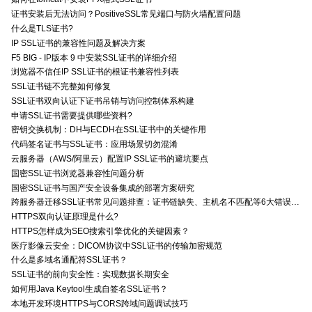
证书安装后无法访问？PositiveSSL常见端口与防火墙配置问题
什么是TLS证书?
IP SSL证书的兼容性问题及解决方案
F5 BIG - IP版本 9 中安装SSL证书的详细介绍
浏览器不信任IP SSL证书的根证书兼容性列表
SSL证书链不完整如何修复
SSL证书双向认证下证书吊销与访问控制体系构建
申请SSL证书需要提供哪些资料?
密钥交换机制：DH与ECDH在SSL证书中的关键作用
代码签名证书与SSL证书：应用场景切勿混淆
云服务器（AWS/阿里云）配置IP SSL证书的避坑要点
国密SSL证书浏览器兼容性问题分析
国密SSL证书与国产安全设备集成的部署方案研究
跨服务器迁移SSL证书常见问题排查：证书链缺失、主机名不匹配等6大错误解决方案
HTTPS双向认证原理是什么?
HTTPS怎样成为SEO搜索引擎优化的关键因素？
医疗影像云安全：DICOM协议中SSL证书的传输加密规范
什么是多域名通配符SSL证书？
SSL证书的前向安全性：实现数据长期安全
如何用Java Keytool生成自签名SSL证书？
本地开发环境HTTPS与CORS跨域问题调试技巧