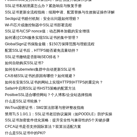
SSL证书私钥泄露怎么办？紧急响应与恢复手册
SSL证书更新全流程指南：续期申请、配置替换与生效验证操作详解
Sectigo证书赔付机制：安全出问题如何理赔？
Wi-Fi芯片或微控制器中SSL证书部署流程
SSL证书与CSP nonce值：动态脚本加载的安全增强
如何通过CDN服务实现SSL证书的集中管理？
GlobalSign证书保险金额：$150万保障范围与理赔流程
配置SSL证书后，HTTPS能否避免流量劫持？
SSL证书撤销是否影响SEO排名？
如何自助购买SSL证书?
如何在Kubernetes集群中自动更新SSL证书
CA吊销SSL证书的原因有哪些？如何规避？
如何在安装SSL证书的网站上实现HTTP到HTTPS的重定向？
Safari中启用SSL证书HSTS策略的配置方法
PositiveSSL适合哪些网站？个人博客/企业站选择指南
什么是SSL证书轮换？
WoTrus国密证书：SM2算法部署与密评整改指南
禁用TLS 1.0/1.1：SSL证书老旧协议漏洞（如POODLE）防护实操
SSL证书加密套件优化策略：提升安全性与兼容性的5个关键步骤
CFCA证书是否支持国际算法？双算法适配方案
什么是SSL证书中的PKI?