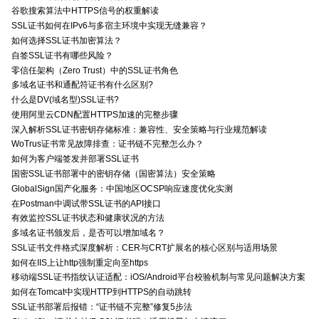
谷歌搜索算法中HTTPS信号的权重解读
SSL证书如何在IPv6与多宿主环境中实现无缝兼容？
如何选择SSL证书加密算法？
自签SSL证书有哪些风险？
零信任架构（Zero Trust）中的SSL证书角色
多域名证书和通配符证书有什么区别?
什么是DV(域名型)SSL证书?
使用阿里云CDN配置HTTPS加速的完整步骤
深入解析SSL证书密钥存储标准：兼容性、安全策略与行业规范解读
WoTrus证书常见故障排查：证书链不完整怎么办？
如何为客户端签发并部署SSL证书
国密SSL证书部署中的密钥存储（国密算法）安全策略
GlobalSign国产化服务：中国地区OCSP响应速度优化实测
在Postman中调试带SSL证书的API接口
有效监控SSL证书状态和健康状况的方法
多域名证书颁发后，是否可以增加域名？
SSL证书文件格式深度解析：CER与CRT扩展名的核心区别与适用场景
如何在IIS上让http强制重定向至https
移动端SSL证书指纹认证适配：iOS/Android平台校验机制与常见问题解决方案
如何在Tomcat中实现HTTP到HTTPS的自动跳转
SSL证书部署后报错：“证书链不完整”修复5步法