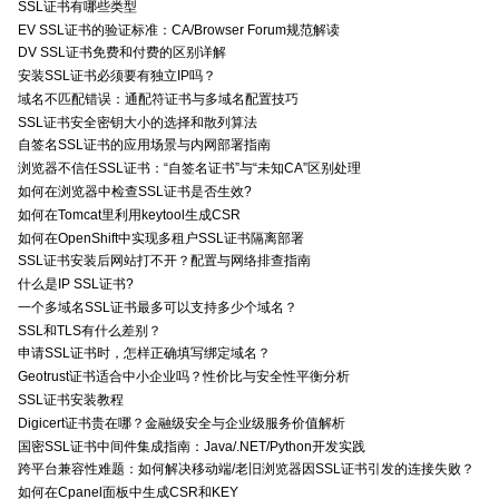
SSL证书有哪些类型
EV SSL证书的验证标准：CA/Browser Forum规范解读
DV SSL证书免费和付费的区别详解
安装SSL证书必须要有独立IP吗？
域名不匹配错误：通配符证书与多域名配置技巧
SSL证书安全密钥大小的选择和散列算法
自签名SSL证书的应用场景与内网部署指南
浏览器不信任SSL证书：“自签名证书”与“未知CA”区别处理
如何在浏览器中检查SSL证书是否生效?
如何在Tomcat里利用keytool生成CSR
如何在OpenShift中实现多租户SSL证书隔离部署
SSL证书安装后网站打不开？配置与网络排查指南
什么是IP SSL证书?
一个多域名SSL证书最多可以支持多少个域名？
SSL和TLS有什么差别？
申请SSL证书时，怎样正确填写绑定域名？
Geotrust证书适合中小企业吗？性价比与安全性平衡分析
SSL证书安装教程
Digicert证书贵在哪？金融级安全与企业级服务价值解析
国密SSL证书中间件集成指南：Java/.NET/Python开发实践
跨平台兼容性难题：如何解决移动端/老旧浏览器因SSL证书引发的连接失败？
如何在Cpanel面板中生成CSR和KEY