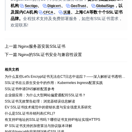
机构
、
、
、
，以
Sectigo
Digicert
GeoTrust
GlobalSign
及国内CA机构
、
、上海CA等数十个SSL证书
CFCA
沃通
品牌。
全程技术支持及免费部署服务，如您有SSL证书需求，
欢迎联系!
上一篇:Nginx服务器安装SSL证书
下一篇:Nginx的SSL证书安全与兼容性设置
相关文档
为什么某些Let's Encrypt证书无法在CT日志中追踪？——深入解析证书透明度与Let's Encrypt的关系
SSL证书在云原生安全中的作用：Kubernetes Ingress配置实践
SSL证书申请DNS解析配置参考
企业级应用：为什么大型网站偏爱通配符SSL证书？
SSL证书无效警告处理：浏览器错误信息解读
EV SSL证书技术规范中的密钥长度与安全强度关系研究
什么是SSL证书吊销列表(CRL)?
有支持IP地址的SSL证书吗？哪些证书支持IP地址实现HTTPS
IP SSL证书支持的加密算法与协议版本详解
如何在tomcat中安装PFX格式SSL证书