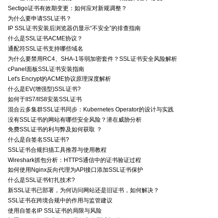
Sectigo证书有效期变更：如何应对新规调整？
为什么要申请SSL证书？
IP SSL证书安装后浏览器仍显示“不安全”的排查指南
什么是SSL证书ACME协议？
通配符SSL证书支持哪些域名
为什么要禁用RC4、SHA-1等弱加密套件？SSL证书安全风险解析
cPanel面板SSL证书安装指南
Let's Encrypt的ACME协议原理深度解析
什么是EV(增强型)SSL证书?
如何于IIS7/IIS8安装SSL证书
混合云多集群SSL证书同步：Kubernetes Operator的设计与实践
没有SSL证书的网站有哪些安全风险？潜在威胁分析
免费SSL证书的利与弊及如何获取 ？
什么是自签名SSL证书?
SSL证书合规扫描工具推荐与使用教程
Wireshark抓包分析：HTTPS通信中的证书验证过程
如何使用Nginx反向代理为API接口添加SSL证书保护
什么是SSL证书钉扎技术?
新SSL证书已部署，为何访问网站还是旧证书，如何解决？
SSL证书在跨境合规中的作用与监管建议
使用自签名IP SSL证书的局限与风险