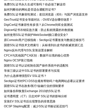
免费SSL证书永久生成可靠吗？你必须了解这些
如何判断你的网站是否适合通配符证书?
免费SSL证书兼容性测试：老旧浏览器（IE6）与国产浏览器支持
GeoTrust证书安全等级对比：OV/EV适合哪些场景？
DigiCert证书兼容性有多强？从Chrome到IE全面测试
Digicert证书吊销应急方案：防止私钥泄露的补救措施
如何使用SSL证书保护WebSocket接口通信安全?
原Comodo用户迁移指南：Sectigo证书重签发与数据迁移技巧
国密SSL证书技术文档索引：从标准到白皮书的权威资源汇总
Nginx反向代理与SSL安装设置全解析
CFCA与其他国产CA区别：数据不出境的核心优势
Nginx OCSP装订指南
国密SSL证书认证机制在国产操作系统中的适配性
等保三级认证中SSL证书的部署要求与实现
为什么选择增强型EV SSL证书？
Sectigo证书对PCI DSS合规有帮助吗？电商网站必看认证要求
国密SSL证书在政务/医疗/金融行业的强制要求
如何备份和恢复Exchange 2010的SSL证书
证书透明度（CT）日志对IP SSL证书的影响分析
安装EV SSL证书后出现警告的排查思路
OCSP Stapling配置：减少SSL证书验证延迟技巧