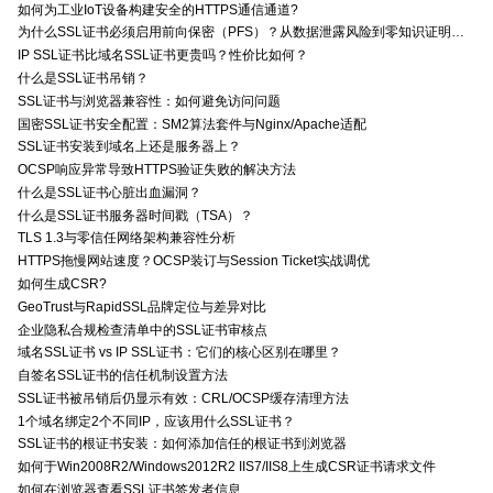
如何为工业IoT设备构建安全的HTTPS通信通道?
为什么SSL证书必须启用前向保密（PFS）？从数据泄露风险到零知识证明的安全价值分析
IP SSL证书比域名SSL证书更贵吗？性价比如何？
什么是SSL证书吊销？
SSL证书与浏览器兼容性：如何避免访问问题
国密SSL证书安全配置：SM2算法套件与Nginx/Apache适配
SSL证书安装到域名上还是服务器上？
OCSP响应异常导致HTTPS验证失败的解决方法
什么是SSL证书心脏出血漏洞？
什么是SSL证书服务器时间戳（TSA）？
TLS 1.3与零信任网络架构兼容性分析
HTTPS拖慢网站速度？OCSP装订与Session Ticket实战调优
如何生成CSR?
GeoTrust与RapidSSL品牌定位与差异对比
企业隐私合规检查清单中的SSL证书审核点
域名SSL证书 vs IP SSL证书：它们的核心区别在哪里？
自签名SSL证书的信任机制设置方法
SSL证书被吊销后仍显示有效：CRL/OCSP缓存清理方法
1个域名绑定2个不同IP，应该用什么SSL证书？
SSL证书的根证书安装：如何添加信任的根证书到浏览器
如何于Win2008R2/Windows2012R2 IIS7/IIS8上生成CSR证书请求文件
如何在浏览器查看SSL证书签发者信息