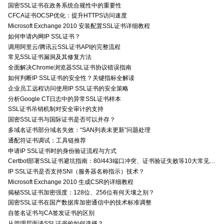
国密SSL证书在政务系统合规性中的重要性
CFCA证书OCSP优化：提升HTTPS访问速度
Microsoft Exchange 2010 安装配置SSL证书详细教程
如何申请内网IP SSL证书？
调用阿里云/腾讯云SSL证书API的完整流程
常见SSL证书漏洞及其修复方法
全面解决Chrome浏览器SSL证书协议错误指南
如何判断IP SSL证书的安全性？关键指标全解读
企业员工远程访问使用IP SSL证书的安全策略
分析Google CT日志中的异常SSL证书样本
SSL证书吊销机制对安全审计的支持
国密SSL证书与国际证书是否可以并存？
多域名证书部分域名失效：“SAN列表未更新”问题处理
通配符证书调试：工具链推荐
申请IP SSL证书时的身份验证流程与方式
Certbot部署SSL证书避坑指南：80/443端口冲突、证书验证失败等10大常见问题解决方案
IP SSL证书是否支持SNI（服务器名称指示）技术？
Microsoft Exchange 2010 生成CSR的详细教程
揭秘SSL证书加密强度：128位、256位有何天壤之别？
国密SSL证书在国产数据库加密通信中的技术标准调整
自签名证书与CA签发证书的区别
从管理层面谈SSL证书的如何选择？