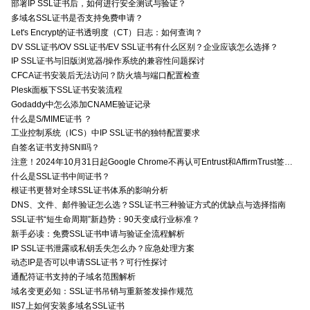
部署IP SSL证书后，如何进行安全测试与验证？
多域名SSL证书是否支持免费申请？
Let's Encrypt的证书透明度（CT）日志：如何查询？
DV SSL证书/OV SSL证书/EV SSL证书有什么区别？企业应该怎么选择？
IP SSL证书与旧版浏览器/操作系统的兼容性问题探讨
CFCA证书安装后无法访问？防火墙与端口配置检查
Plesk面板下SSL证书安装流程
Godaddy中怎么添加CNAME验证记录
什么是S/MIME证书 ？
工业控制系统（ICS）中IP SSL证书的独特配置要求
自签名证书支持SNI吗？
注意！2024年10月31日起Google Chrome不再认可Entrust和AffirmTrust签发的TLS证书
什么是SSL证书中间证书？
根证书更替对全球SSL证书体系的影响分析
DNS、文件、邮件验证怎么选？SSL证书三种验证方式的优缺点与选择指南
SSL证书“短生命周期”新趋势：90天变成行业标准？
新手必读：免费SSL证书申请与验证全流程解析
IP SSL证书泄露或私钥丢失怎么办？应急处理方案
动态IP是否可以申请SSL证书？可行性探讨
通配符证书支持的子域名范围解析
域名变更必知：SSL证书吊销与重新签发操作规范
IIS7上如何安装多域名SSL证书