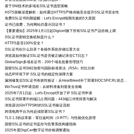
基于SNI技术的多域名SSL证书选型策略
HSTS策略深度解析：如何通过HTTPS严格传输安全提升SSL证书安全性
免费SSL证书到期提醒：Let's Encrypt续期失败的5大原因
证书已续费，为何网站仍显示旧证书？
【重要通知】2025年1月1日起Digicert旗下所有SSL证书产品价格上调
SSL证书密钥交换机制是什么？
HTTPS是否100%安全？
SSL证书在什么目录？各操作系统存储位置大全
浏览器如何验证SSL证书是否被正确记录在CT日志？
GlobalSign多域名证书：200个域名批量管理技巧
国密SSL证书SM2加密与国际标准算法（RSA）对比分析
动态IP环境下IP SSL证书的稳定性保障方案
漏洞修复后SSL证书有效性验证：从Heartbleed补丁部署到OCSP/CRL状态检查的全链路确认方法
WoTrus证书申请流程：从材料准备到签发全攻略
2025年7月1日起，Let's Encrypt开放了IP SSL证书申请
SSL证书部署中的端口占用问题：443端口冲突排查与解决
浏览器访问HTTPS时的SSL证书验证流程
跨境电商平台为何必须部署SSL证书？
TLS 1.3协议革新：零往返时间（0-RTT）与性能优化原理
国密SSL证书的证书监控与告警系统构建指南
2025年度DigiCert数字证书价格调整通知