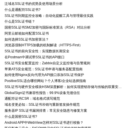
泛域名SSL证书的优势及使用场景分析
什么是通配符SSL证书?
SSL证书到期监控全攻略：自动化提醒工具与管理最佳实践
什么是SSL证书链？
国密SSL证书SM2加密与国际标准算法（RSA）对比分析
阿里云邮箱如何配置SSL证书
如何选择SSL证书加密算法？
浏览器强制HTTPS加载的机制解读（HTTPS-First）
SSL证书的前向安全性：实现数据长期安全
在Postman中调试带SSL证书的API接口
SSL证书安全配置监控：Zabbix自定义监控项与告警规则
苹果ATS安全规范：SSL证书申请与服务器配置指南
如何使用Nginx反向代理为API接口添加SSL证书保护
PositiveSSL适合哪些网站？个人博客/企业站选择指南
SSL证书与硬件安全模块HSM深度解析：如何实现密钥存储与传输的双重安全防护？
GlobalSign证书兼容性报告：99.9%设备无缝信任
通配符证书CSR：域名格式填写规范
域名变更必知：SSL证书吊销与重新签发操作规范
服务器IP SSL证书漏洞排查：常见安全隐患与修复方案
什么是国密SSL证书?
Android APP中WebView怎样对SSL证书进行校验？