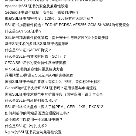
Apache中SSL证书的安全及兼容性设定
Sectigo证书赔付机制：安全出问题如何理赔？
揭秘SSL证书加密强度：128位、256位有何天壤之别？
SSL证书加密套件优选：ECDHE-ECDSA-AES256-GCM-SHA384为何更安全
什么是SAN SSL证书？
SSL证书加密套件优化策略：提升安全性与兼容性的5个关键步骤
基于SNI技术的多域名SSL证书选型策略
什么是SSL证书ACME协议？
什么是SSL证书签名时间戳（SCT）？
CFCA SSL证书的安全特性及申请流程
IP SSL证书的兼容性问题及解决方案
调用阿里云/腾讯云SSL证书API的完整流程
国密SSL证书合规性要求：等保2.0、密评、关保标准全解析
GlobalSign证书支持IP SSL证书吗？适用场景与申请流程
国密SSL证书技术规范中的扩展字段（国密应用）设计与安全
什么是SSL证书吊销列表(CRL)?
SSL证书格式大盘点：深入了解PEM、CER、JKS、PKCS12
如何判断你的网站是否适合通配符证书?
多个域名可以使用一个SSL证书吗？
什么是SSL证书钉扎技术?
Nginx的SSL证书安全与兼容性设置