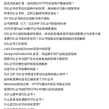
恶意浏览器扩展：如何绕过HTTPS实现用户数据窃取？
SSL证书在零信任架构中的应用：身份验证与最小权限原则
申请SSL证书时，怎样正确填写绑定域名？
OV SSL证书的信任指标与用户感知
证书透明度（CT）日志对IP SSL证书的影响分析
2025年度DigiCert数字证书价格调整通知
SSL证书心跳机制兼容性测试：跨浏览器/服务器环境的适配要点与排查方案
免费SSL证书真的安全吗？从证书链验证到漏洞风险的深度解析
SSL证书工作原理
Let's Encrypt在Docker容器中的部署
Sectigo与PositiveSSL差异：同品牌不同产品线选型指南
国密SSL证书与国产安全设备集成的部署方案研究
SSL证书完整性保护机制深度解析
自签SSL证书有哪些风险？
为什么IP SSL证书将成为零信任架构的核心组件？
如何检查网站是否正确安装了SSL证书
Wireshark抓包分析：HTTPS通信中的证书验证过程
使用SSL证书保护RESTful API接口的实战指南
为什么要申请SSL证书？
什么是多域名通配符SSL证书？
什么是SSL证书自动化管理?