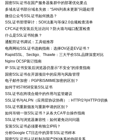
国密SSL证书在国产服务器集群中的部署优化要点
多域名证书部分域名失效：“SAN列表未更新”问题处理
微信公众号SSL证书如何挑选？
SSL证书管理审计：SOX法案与等保2.0合规检查清单
CFCA证书安装后无法访问？防火墙与端口配置检查
什么是SSL证书轮换？
通配符证书调试：工具链推荐
电商网站SSL证书选购指南：选择OV还是EV证书？
RapidSSL、Sectigo、Thawte：三大平价SSL品牌深度对比
Nginx OCSP装订指南
IP SSL证书安装后浏览器仍显示“不安全”的排查指南
国密SSL证书在开源项目中的应用与风险管理
电子邮件加密：PGP和S/MIME加密的区别？
如何于IIS7/IIS8安装SSL证书
SSL证书在跨境合规中的作用与监管建议
SSL证书与ALPN（应用层协议协商）：HTTP/2与HTTP/3切换
SSL证书重新颁发与重新申请的区别？
如何吊销一张SSL证书？从各大CA平台操作指南
SSL证书与浏览器兼容性：如何避免访问问题
安装SSL证书必须要有独立IP吗？
分析Google CT日志中的异常SSL证书样本
国密SSL证书认证机制与国产PKI体系的协同关系