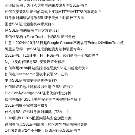
企业级应用：为什么大型网站偏爱通配符SSL证书？
如何在安装SSL证书的网站上实现HTTP到HTTPS的重定向？
服务器时间错误导致SSL证书无效？时间校正方法
国密SSL证书颁发机构哪家好？
IP SSL证书的备份与容灾方案设计
零信任架构（Zero Trust）中的SSL证书角色
注意！2024年10月31日起Google Chrome不再认可Entrust和AffirmTrust签发的TLS证书
阿里云取得一种SSL证书的检测方法和装置专利?
SSL证书、TLS证书、HTTPS证书：它们是同一个东西吗？
Nginx反向代理与SSL安装设置全解析
如何利用crt.sh网站跟踪潜在恶意SSL证书签发行为?
如何在Directadmin面板中安装SSL证书
申请SSL证书需要提供哪些资料?
如何验证IP地址所有权以申请IP SSL证书？
DigiCert与Sectigo SSL证书优劣对比分析
如何判断IP SSL证书的安全性？关键指标全解读
SSL证书链不完整如何修复
什么是SSL证书服务器时间戳（TSA）？
CDN回源HTTPS配置问题与安全加固方案
跨国多节点SSL证书部署：时区差异与证书同步策略
1个域名绑定2个不同IP，应该用什么SSL证书？