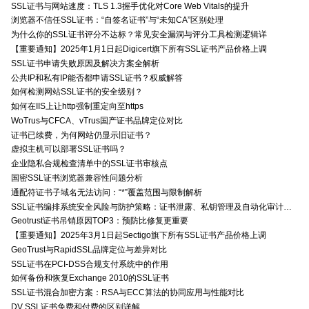
SSL证书与网站速度：TLS 1.3握手优化对Core Web Vitals的提升
浏览器不信任SSL证书：“自签名证书”与“未知CA”区别处理
为什么你的SSL证书评分不达标？常见安全漏洞与评分工具检测逻辑详
【重要通知】2025年1月1日起Digicert旗下所有SSL证书产品价格上调
SSL证书申请失败原因及解决方案全解析
公共IP和私有IP能否都申请SSL证书？权威解答
如何检测网站SSL证书的安全级别？
如何在IIS上让http强制重定向至https
WoTrus与CFCA、vTrus国产证书品牌定位对比
证书已续费，为何网站仍显示旧证书？
虚拟主机可以部署SSL证书吗？
企业隐私合规检查清单中的SSL证书审核点
国密SSL证书浏览器兼容性问题分析
通配符证书子域名无法访问：“*”覆盖范围与限制解析
SSL证书编排系统安全风险与防护策略：证书泄露、私钥管理及自动化审计技术要点
Geotrust证书吊销原因TOP3：预防比修复更重要
【重要通知】2025年3月1日起Sectigo旗下所有SSL证书产品价格上调
GeoTrust与RapidSSL品牌定位与差异对比
SSL证书在PCI-DSS合规支付系统中的作用
如何备份和恢复Exchange 2010的SSL证书
SSL证书混合加密方案：RSA与ECC算法的协同应用与性能对比
DV SSL证书免费和付费的区别详解