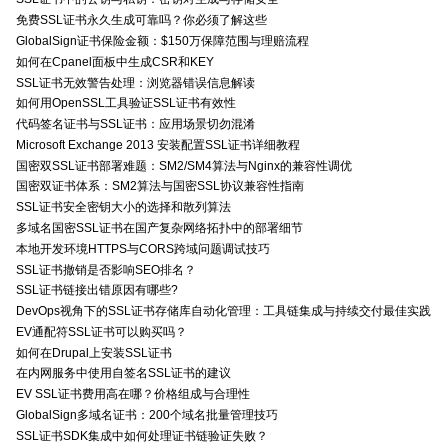
免费SSL证书永久生成可靠吗？你必须了解这些
GlobalSign证书保险金额：$150万保障范围与理赔流程
如何在Cpanel面板中生成CSR和KEY
SSL证书无效警告处理：浏览器错误信息解读
如何用OpenSSL工具验证SSL证书有效性
代码签名证书与SSL证书：应用场景切勿混淆
Microsoft Exchange 2013 安装配置SSL证书详细教程
国密双SSL证书部署难题：SM2/SM4算法与Nginx的兼容性调优
国密双证书体系：SM2算法与国密SSL协议兼容性指南
SSL证书安全密钥大小的选择和散列算法
多域名国密SSL证书在国产复杂网络拓扑中的部署细节
本地开发环境HTTPS与CORS跨域问题调试技巧
SSL证书撤销是否影响SEO排名？
SSL证书链接出错原因有哪些?
DevOps视角下的SSL证书存储库自动化管理：工具链集成与持续交付最佳实践
EV通配符SSL证书可以购买吗？
如何在Drupal上安装SSL证书
在内网服务中使用自签名SSL证书的建议
EV SSL证书费用高在哪？价格组成与合理性
GlobalSign多域名证书：200个域名批量管理技巧
SSL证书SDK集成中如何处理证书链验证失败？