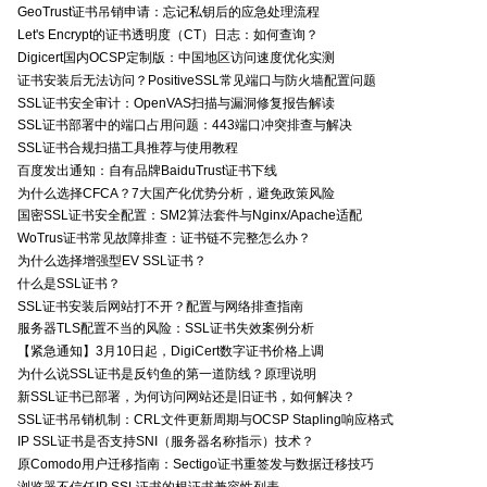
GeoTrust证书吊销申请：忘记私钥后的应急处理流程
Let's Encrypt的证书透明度（CT）日志：如何查询？
Digicert国内OCSP定制版：中国地区访问速度优化实测
证书安装后无法访问？PositiveSSL常见端口与防火墙配置问题
SSL证书安全审计：OpenVAS扫描与漏洞修复报告解读
SSL证书部署中的端口占用问题：443端口冲突排查与解决
SSL证书合规扫描工具推荐与使用教程
百度发出通知：自有品牌BaiduTrust证书下线
为什么选择CFCA？7大国产化优势分析，避免政策风险
国密SSL证书安全配置：SM2算法套件与Nginx/Apache适配
WoTrus证书常见故障排查：证书链不完整怎么办？
为什么选择增强型EV SSL证书？
什么是SSL证书？
SSL证书安装后网站打不开？配置与网络排查指南
服务器TLS配置不当的风险：SSL证书失效案例分析
【紧急通知】3月10日起，DigiCert数字证书价格上调
为什么说SSL证书是反钓鱼的第一道防线？原理说明
新SSL证书已部署，为何访问网站还是旧证书，如何解决？
SSL证书吊销机制：CRL文件更新周期与OCSP Stapling响应格式
IP SSL证书是否支持SNI（服务器名称指示）技术？
原Comodo用户迁移指南：Sectigo证书重签发与数据迁移技巧
浏览器不信任IP SSL证书的根证书兼容性列表