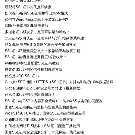
如何自助购买SSL证书?
通配符SSL证书的优点和缺点
如何在IIS备份SSL证书并导出为pfx格式
如何在WordPress网站上安装SSL证书?
IIS服务器部署SSL证书教程
多域名证书颁发后，是否可以增加域名？
SSL证书双向认证下证书吊销与访问控制体系构建
IP SSL证书与HSTS策略的联合安全加固方案
SSL证书私钥泄露怎么办？紧急响应与恢复手册
SSL证书能否显著提升百度/谷歌收录？
Python脚本批量配置SSL证书教程
自签名SSL证书的信任机制设置方法
什么是UCC SSL证书
Google SEO指南：HTTPS（SSL证书）对排名影响的10年数据追踪
GlobalSign与DigiCert安全能力对比（最新数据）
什么是SSL证书心脏出血漏洞？
SSL证书与CSP（内容安全策略）：防御XSS攻击的协同配置
国密SSL证书的证书监控与告警系统构建指南
WoTrus与CFCA 对比：国密SSL证书选型关键差异
动态IP环境下IP SSL证书的稳定性保障方案
如何检测网站TLS版本？SSL证书配套工具使用
国密SSL证书安全漏洞分析：常见风险与防范策略