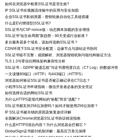
如何在浏览器中检查SSL证书是否生效?
IP SSL证书在视频流传输中的应用与安全加固
企业SSL证书私钥泄露：密钥轮换自动化工具链搭建
什么是EV(增强型)SSL证书?
SSL证书与CSP nonce值：动态脚本加载的安全增强
SSL证书“短生命周期”新趋势：90天变成行业标准？
多台服务器多个域名，该如何选购SSL证书？
CDN环境下SSL证书安全配置：边缘节点与源站证书协同
SSL证书链不完整：成因解析、浏览器报错机制与链结构验证方法
TLS 1.3与零信任网络架构兼容性分析
SSL证书：GDPR“被遗忘权”与证书透明度日志（CT Log）的数据冲突
一文读懂80端口（HTTP）与443端口（HTTPS）
浏览器如何验证SSL证书是否被正确记录在CT日志？
小程序SSL证书申请指南：微信开发者必备的安全凭证
如何选择合适的网站SSL证书
为什么HTTPS是现代网站的“标配”而非“选配”？
SSL证书都支持256位加密吗？如何才能使用256位加密？
IP SSL证书被吊销的原因及恢复途径详解
全面解决Chrome浏览器SSL证书协议错误指南
什么是HTTPS混合内容？为什么浏览器会拦截它？
GlobalSign证书赔付机制详解：最高百万美元保障