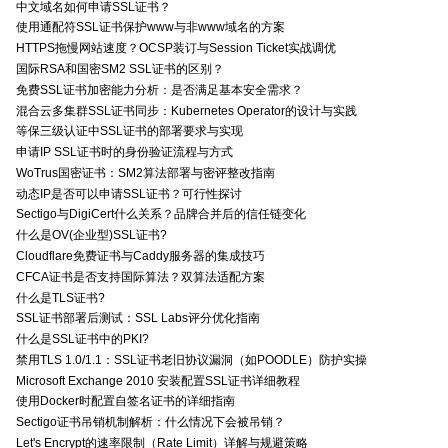
中文域名如何申请SSL证书？
使用通配符SSL证书保护www与非www域名的方案
HTTPS拖慢网站速度？OCSP装订与Session Ticket实战调优
国际RSA和国密SM2 SSL证书的区别？
免费SSL证书加密能力分析：是否满足基本安全需求？
混合云多集群SSL证书同步：Kubernetes Operator的设计与实践
等保三级认证中SSL证书的部署要求与实现
申请IP SSL证书时的身份验证流程与方式
WoTrus国密证书：SM2算法部署与密评整改指南
动态IP是否可以申请SSL证书？可行性探讨
Sectigo与DigiCert什么关系？品牌合并后的信任链变化
什么是OV(企业型)SSL证书?
Cloudflare免费证书与Caddy服务器的集成技巧
CFCA证书是否支持国际算法？双算法适配方案
什么是TLS证书?
SSL证书部署后测试：SSL Labs评分优化指南
什么是SSL证书中的PKI?
禁用TLS 1.0/1.1：SSL证书老旧协议漏洞（如POODLE）防护实操
Microsoft Exchange 2010 安装配置SSL证书详细教程
使用Docker时配置自签名证书的详细指南
Sectigo证书吊销机制解析：什么情况下会被吊销？
Let's Encrypt的速率限制（Rate Limit）详解与规避策略