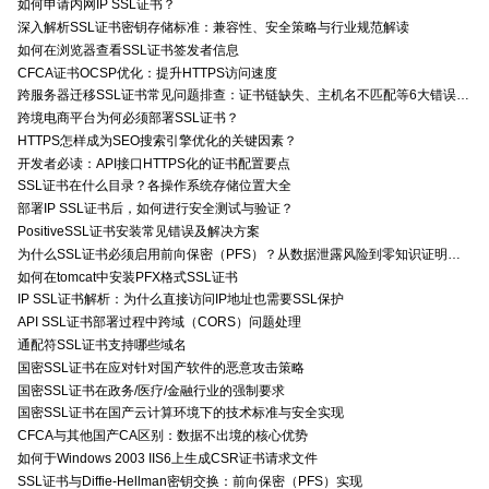
如何申请内网IP SSL证书？
深入解析SSL证书密钥存储标准：兼容性、安全策略与行业规范解读
如何在浏览器查看SSL证书签发者信息
CFCA证书OCSP优化：提升HTTPS访问速度
跨服务器迁移SSL证书常见问题排查：证书链缺失、主机名不匹配等6大错误解决方案
跨境电商平台为何必须部署SSL证书？
HTTPS怎样成为SEO搜索引擎优化的关键因素？
开发者必读：API接口HTTPS化的证书配置要点
SSL证书在什么目录？各操作系统存储位置大全
部署IP SSL证书后，如何进行安全测试与验证？
PositiveSSL证书安装常见错误及解决方案
为什么SSL证书必须启用前向保密（PFS）？从数据泄露风险到零知识证明的安全价值分析
如何在tomcat中安装PFX格式SSL证书
IP SSL证书解析：为什么直接访问IP地址也需要SSL保护
API SSL证书部署过程中跨域（CORS）问题处理
通配符SSL证书支持哪些域名
国密SSL证书在应对针对国产软件的恶意攻击策略
国密SSL证书在政务/医疗/金融行业的强制要求
国密SSL证书在国产云计算环境下的技术标准与安全实现
CFCA与其他国产CA区别：数据不出境的核心优势
如何于Windows 2003 IIS6上生成CSR证书请求文件
SSL证书与Diffie-Hellman密钥交换：前向保密（PFS）实现