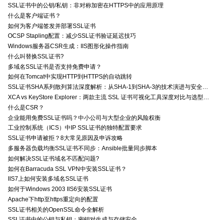
SSL证书中的公钥/私钥：非对称加密在HTTPS中的应用原理
什么是客户端证书？
如何为客户端签发并部署SSL证书
OCSP Stapling配置：减少SSL证书验证延迟技巧
Windows服务器CSR生成：IIS图形化操作指南
什么叫替换SSL证书?
多域名SSL证书是否支持免费申请？
如何在Tomcat中实现HTTP到HTTPS的自动跳转
SSL证书SHA系列散列算法深度解析：从SHA-1到SHA-3的技术演进与安全特性
XCA vs KeyStore Explorer：两款主流 SSL 证书可视化工具深度对比与选型指南
什么是CSR？
企业能用免费SSL证书吗？中小公司与大型企业的风险权衡
工业控制系统（ICS）中IP SSL证书的独特配置要求
SSL证书申请被拒？8大常见原因及申诉攻略
多服务器负载均衡SSL证书不同步：Ansible批量同步脚本
如何解决SSL证书域名不匹配问题?
如何在Barracuda SSL VPN中安装SSL证书？
IIS7上如何安装多域名SSL证书
如何于Windows 2003 IIS6安装SSL证书
Apache下http至https重定向的配置
SSL证书相关的OpenSSL命令全解析
SSL证书中的公钥与私钥：密钥对生成与存储安全