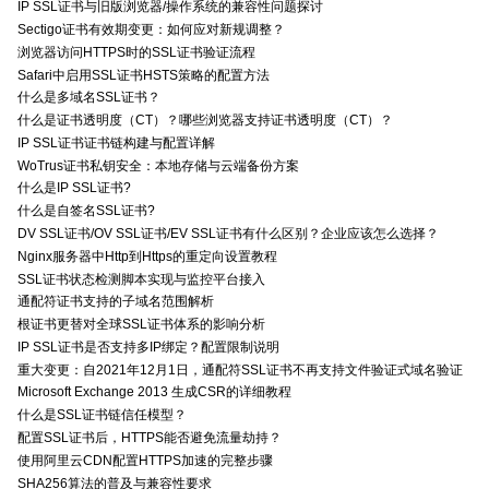
IP SSL证书与旧版浏览器/操作系统的兼容性问题探讨
Sectigo证书有效期变更：如何应对新规调整？
浏览器访问HTTPS时的SSL证书验证流程
Safari中启用SSL证书HSTS策略的配置方法
什么是多域名SSL证书？
什么是证书透明度（CT）？哪些浏览器支持证书透明度（CT）？
IP SSL证书证书链构建与配置详解
WoTrus证书私钥安全：本地存储与云端备份方案
什么是IP SSL证书?
什么是自签名SSL证书?
DV SSL证书/OV SSL证书/EV SSL证书有什么区别？企业应该怎么选择？
Nginx服务器中Http到Https的重定向设置教程
SSL证书状态检测脚本实现与监控平台接入
通配符证书支持的子域名范围解析
根证书更替对全球SSL证书体系的影响分析
IP SSL证书是否支持多IP绑定？配置限制说明
重大变更：自2021年12月1日，通配符SSL证书不再支持文件验证式域名验证
Microsoft Exchange 2013 生成CSR的详细教程
什么是SSL证书链信任模型？
配置SSL证书后，HTTPS能否避免流量劫持？
使用阿里云CDN配置HTTPS加速的完整步骤
SHA256算法的普及与兼容性要求