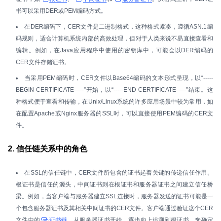
书可以采用DER或PEM编码方式。
在DER编码下，CER文件是二进制格式，这种格式紧凑，遵循ASN.1编
码规则，适合计算机系统内部的高效处理，但对于人类来说不易直接查看和
编辑。例如，在Java应用程序中使用的密钥库中，可能会以DER编码的
CER文件存储证书。
当采用PEM编码时，CER文件以Base64编码的文本形式呈现，以“-----
BEGIN CERTIFICATE-----”开始，以“-----END CERTIFICATE-----”结束。这
种格式便于查看和传输，在Unix/Linux系统的许多应用场景中较为常用，如
在配置Apache或Nginx服务器的SSL时，可以直接使用PEM编码的CER文
件。
2. 信任链关系中的角色
在SSL的信任链中，CER文件所包含的证书起着关键的传递信任作用。
根证书是信任的源头，中间证书则在根证书和服务器证书之间建立信任桥
梁。例如，当客户端与服务器建立SSL连接时，服务器发送的证书可能是一
个包含服务器证书及其相关中间证书的CER文件。客户端通过验证这个CER
文件中的
证书链
，从服务器证书开始，逐步向上追溯到根证书，来确定