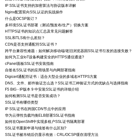
IP SSL证书支持的加密算法与协议版本详解
Nginx配置双向SSL认证的实战操作
什么是OCSP装订？
多环境SSL证书部署（测试/预发布/生产）切换方案
HTTPS证书的知识点汇总及常见问题解答
SSL和TLS有什么差别？
CDN是否支持通配符SSL证书？
跨平台兼容性难题：如何解决移动端/老旧浏览器因SSL证书引发的连接失败？
如何为工业IoT设备构建安全的HTTPS通信通道?
cPanel面板SSL证书安装指南
自签名SSL证书的应用场景与内网部署指南
Digicert通配符证书：适合大型企业的多域名HTTPS方案
DNS、文件、邮件验证怎么选？SSL证书三种验证方式的优缺点与选择指南
F5 BIG - IP版本 9 中安装SSL证书的详细介绍
如何检测SSL证书是否安装成功？
SSL证书有哪些类型
IP SSL证书在跨国CDN节点中的应用
华为云弹性负载均衡ELB部署SSL证书指南
如何在OpenShift中实现多租户SSL证书隔离部署
SSL证书重新申请与续签有什么区别?
SSL证书被吊销后仍显示有效：CRL/OCSP缓存清理方法