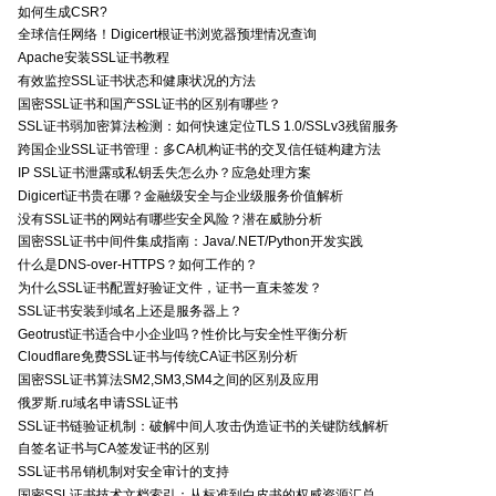
如何生成CSR?
全球信任网络！Digicert根证书浏览器预埋情况查询
Apache安装SSL证书教程
有效监控SSL证书状态和健康状况的方法
国密SSL证书和国产SSL证书的区别有哪些？
SSL证书弱加密算法检测：如何快速定位TLS 1.0/SSLv3残留服务
跨国企业SSL证书管理：多CA机构证书的交叉信任链构建方法
IP SSL证书泄露或私钥丢失怎么办？应急处理方案
Digicert证书贵在哪？金融级安全与企业级服务价值解析
没有SSL证书的网站有哪些安全风险？潜在威胁分析
国密SSL证书中间件集成指南：Java/.NET/Python开发实践
什么是DNS-over-HTTPS？如何工作的？
为什么SSL证书配置好验证文件，证书一直未签发？
SSL证书安装到域名上还是服务器上？
Geotrust证书适合中小企业吗？性价比与安全性平衡分析
Cloudflare免费SSL证书与传统CA证书区别分析
国密SSL证书算法SM2,SM3,SM4之间的区别及应用
俄罗斯.ru域名申请SSL证书
SSL证书链验证机制：破解中间人攻击伪造证书的关键防线解析
自签名证书与CA签发证书的区别
SSL证书吊销机制对安全审计的支持
国密SSL证书技术文档索引：从标准到白皮书的权威资源汇总