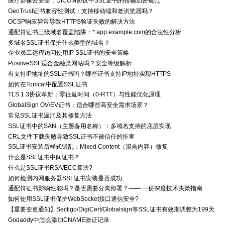
医疗影像云安全：DICOM协议中SSL证书的传输加密规范
GeoTrust证书兼容性测试：支持移动端和老浏览器吗？
OCSP响应异常导致HTTPS验证失败的解决方法
通配符证书三级域名覆盖陷阱：*.app.example.com的合法性分析
多域名SSL证书保护什么类型的域名？
企业员工远程访问使用IP SSL证书的安全策略
PositiveSSL适合金融类网站吗？安全等级解析
有支持IP地址的SSL证书吗？哪些证书支持IP地址实现HTTPS
如何在Tomcat中配置SSL证书
TLS 1.3协议革新：零往返时间（0-RTT）与性能优化原理
GlobalSign OV/EV证书：适合哪些高安全需求场景？
常见SSL证书漏洞及其修复方法
SSL证书中的SAN（主题备用名称）：多域名支持的底层实现
CRL文件下载失败导致SSL证书不被信任的排查
SSL证书安装后样式错乱：Mixed Content（混合内容）修复
什么是SSL证书中间证书？
什么是SSL证书RSA/ECC算法?
如何检测内网服务器SSL证书安装是否成功
通配符证书影响性能吗？是否需要分离部署？—— 一份深度技术决策指南
如何使用SSL证书保护WebSocket接口通信安全?
【重要变更通知】Sectigo/DigiCert/Globalsign等SSL证书有效期调整为199天
Godaddy中怎么添加CNAME验证记录