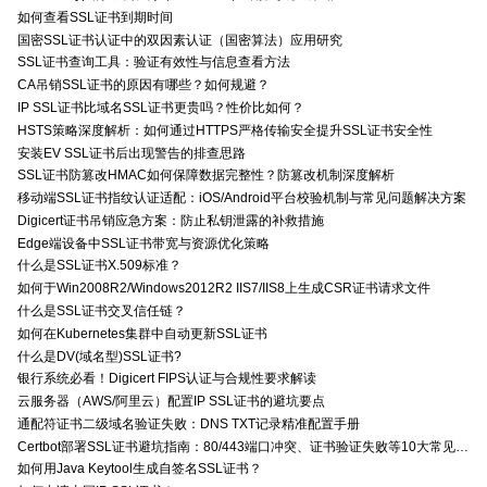
如何查看SSL证书到期时间
国密SSL证书认证中的双因素认证（国密算法）应用研究
SSL证书查询工具：验证有效性与信息查看方法
CA吊销SSL证书的原因有哪些？如何规避？
IP SSL证书比域名SSL证书更贵吗？性价比如何？
HSTS策略深度解析：如何通过HTTPS严格传输安全提升SSL证书安全性
安装EV SSL证书后出现警告的排查思路
SSL证书防篡改HMAC如何保障数据完整性？防篡改机制深度解析
移动端SSL证书指纹认证适配：iOS/Android平台校验机制与常见问题解决方案
Digicert证书吊销应急方案：防止私钥泄露的补救措施
Edge端设备中SSL证书带宽与资源优化策略
什么是SSL证书X.509标准？
如何于Win2008R2/Windows2012R2 IIS7/IIS8上生成CSR证书请求文件
什么是SSL证书交叉信任链？
如何在Kubernetes集群中自动更新SSL证书
什么是DV(域名型)SSL证书?
银行系统必看！Digicert FIPS认证与合规性要求解读
云服务器（AWS/阿里云）配置IP SSL证书的避坑要点
通配符证书二级域名验证失败：DNS TXT记录精准配置手册
Certbot部署SSL证书避坑指南：80/443端口冲突、证书验证失败等10大常见问题解决方案
如何用Java Keytool生成自签名SSL证书？