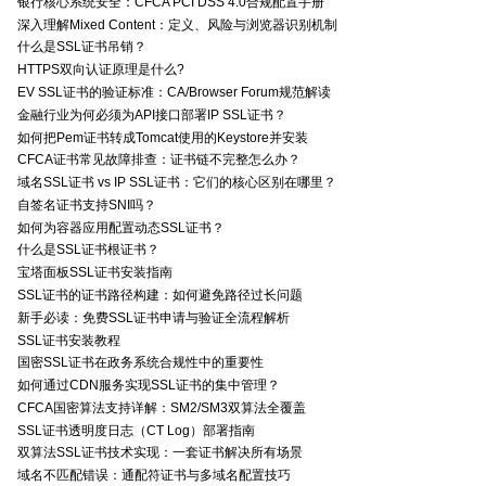
银行核心系统安全：CFCA PCI DSS 4.0合规配置手册
深入理解Mixed Content：定义、风险与浏览器识别机制
什么是SSL证书吊销？
HTTPS双向认证原理是什么?
EV SSL证书的验证标准：CA/Browser Forum规范解读
金融行业为何必须为API接口部署IP SSL证书？
如何把Pem证书转成Tomcat使用的Keystore并安装
CFCA证书常见故障排查：证书链不完整怎么办？
域名SSL证书 vs IP SSL证书：它们的核心区别在哪里？
自签名证书支持SNI吗？
如何为容器应用配置动态SSL证书？
什么是SSL证书根证书？
宝塔面板SSL证书安装指南
SSL证书的证书路径构建：如何避免路径过长问题
新手必读：免费SSL证书申请与验证全流程解析
SSL证书安装教程
国密SSL证书在政务系统合规性中的重要性
如何通过CDN服务实现SSL证书的集中管理？
CFCA国密算法支持详解：SM2/SM3双算法全覆盖
SSL证书透明度日志（CT Log）部署指南
双算法SSL证书技术实现：一套证书解决所有场景
域名不匹配错误：通配符证书与多域名配置技巧