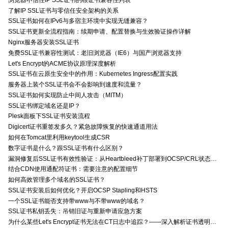
了解IP SSL证书与零信任安全架构的关系
SSL证书如何在IPv6与多宿主环境中实现无缝兼容？
SSL证书更新全流程指南：续期申请、配置替换与生效验证操作详解
Nginx服务器安装SSL证书
免费SSL证书兼容性测试：老旧浏览器（IE6）与国产浏览器支持
Let's Encrypt的ACME协议原理深度解析
SSL证书在云原生安全中的作用：Kubernetes Ingress配置实践
服务器上装个SSL证书会不会影响到速度和流量？
SSL证书如何实现防止中间人攻击（MITM）
SSL证书绑定域名还是IP？
Plesk面板下SSL证书安装流程
Digicert证书重签发多久？紧急故障恢复的快速通道用法
如何在Tomcat里利用keytool生成CSR
数字证书是什么？跟SSL证书有什么区别？
漏洞修复后SSL证书有效性验证：从Heartbleed补丁部署到OCSP/CRL状态检查的全链路确认方法
结合CDN使用通配符证书：需要注意的配置细节
如何高效管理多个域名的SSL证书？
SSL证书安装后如何优化？开启OCSP Stapling和HSTS
一个SSL证书能否支持带www与不带www的域名？
SSL证书私钥丢失：吊销旧证与重新申请应急方案
为什么某些Let's Encrypt证书无法在CT日志中追踪？——深入解析证书透明度与Let's Encrypt的关系