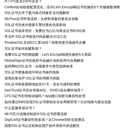
HTTPS是否100%安全？
Certbot自动续签配置优化：应对Let's Encrypt根证书切换的5个关键参数调整
SSL证书文件下载与格式转换常见问题解答
WoTrus证书申请流程：从材料准备到签发全攻略
SSL证书失效对搜索引擎结果的负面影响
SSL证书成本管控：免费证书占比与商业证书ROI分析
常见IP SSL证书错误代码及解决方法汇总
PositiveSSL支持ECC算法吗？加密强度升级操作步骤
SSL证书如何创建私钥？
免费SSL证书到期提醒：Let's Encrypt续期失败的5大原因
GlobalSign证书在政府与金融行业的应用与合规解读
政府网站SSL证书：合规要求与类型选择标准
SSL证书更换根或中间证书操作指南
使用自签名IP SSL证书的局限与风险
SSL证书有效期再缩短至47天：安全与便利的博弈
GeoTrust证书安全等级对比：OV/EV适合哪些场景？
CFCA证书支持移动端吗？App接口加密与兼容性处理
如何通过KMS实现SSL证书密钥全生命周期管理？分步指南与最佳实践
什么是服务器证书？
Wi-Fi芯片或微控制器中SSL证书部署流程
DigiCert证书兼容性有多强？从Chrome到IE全面测试
国密SSL证书认证机制在国产操作系统中的适配性