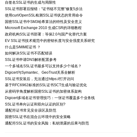
自签名SSL证书的生成与局限性
SSL证书部署后报错：“证书链不完整”修复5步法
使用curl/OpenSSL检测SSL证书状态的常用命令
国密SSL证书中SM3哈希算法的特性及安全意义
Microsoft Exchange 2010 生成CSR的详细教程
政府机构SSL证书部署：等保2.0与国产化替代方案
EV SSL证书技术规范中的密钥长度与安全强度关系研究
什么是S/MIME证书 ？
如何解决SSL证书不匹配错误
SSL证书申请DNS解析配置参考
一个多域名SSL证书最多可以支持多少个域名？
Digicert与Symantec、GeoTrust关系全解析
SSL证书安装后，无法通过https://打开访问
基于RFC6962标准的SSL证书SCT生成与验证优化
从密码学角度解析国密SSL证书的加密体系架构
Digicert多域名证书管理技巧：一张证书覆盖多个业务线
SSL证书单向认证和双向认证的区别?
通配符证书常见安全误区及防范
国密SSL证书在混合云环境中的安全策略
通配符SSL证书的安全风险：私钥泄露的后果与防范