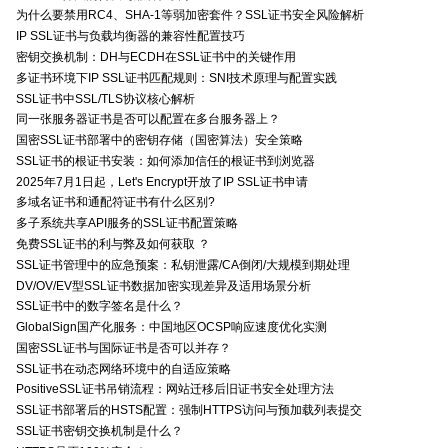
为什么要禁用RC4、SHA-1等弱加密套件？SSL证书安全风险解析
IP SSL证书与负载均衡器的兼容性配置技巧
密钥交换机制：DH与ECDH在SSL证书中的关键作用
多证书环境下IP SSL证书匹配规则：SNI技术原理与配置实践
SSL证书中SSL/TLS协议核心解析
同一张服务器证书是否可以配置在多台服务器上？
国密SSL证书部署中的密钥存储（国密算法）安全策略
SSL证书的根证书安装：如何添加信任的根证书到浏览器
2025年7月1日起，Let's Encrypt开放了IP SSL证书申请
多域名证书和通配符证书有什么区别?
多子系统共享API服务的SSL证书配置策略
免费SSL证书的利与弊及如何获取 ？
SSL证书管理中的应急预案：私钥泄露/CA倒闭/大规模到期处理
DV/OV/EV型SSL证书数据加密实现差异及适用场景分析
SSL证书中的数字签名是什么？
GlobalSign国产化服务：中国地区OCSP响应速度优化实测
国密SSL证书与国际证书是否可以并存？
SSL证书在动态网络环境中的自适应策略
PositiveSSL证书吊销流程：网站迁移后旧证书安全处理方法
SSL证书部署后的HSTS配置：强制HTTPS访问与预加载列表提交
SSL证书密钥交换机制是什么？