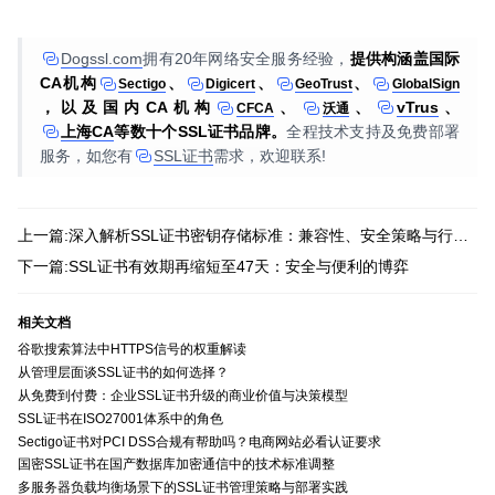
Dogssl.com
拥有20年网络安全服务经验，
提供构涵盖国际
CA机构
、
、
、
Sectigo
Digicert
GeoTrust
GlobalSign
，以及国内CA机构
、
、
vTrus
、
CFCA
沃通
上海CA
等数十个SSL证书品牌。
全程技术支持及免费部署
服务，如您有
SSL证书
需求，欢迎联系!
上一篇:深入解析SSL证书密钥存储标准：兼容性、安全策略与行业规范解读
下一篇:SSL证书有效期再缩短至47天：安全与便利的博弈
相关文档
谷歌搜索算法中HTTPS信号的权重解读
从管理层面谈SSL证书的如何选择？
从免费到付费：企业SSL证书升级的商业价值与决策模型
SSL证书在ISO27001体系中的角色
Sectigo证书对PCI DSS合规有帮助吗？电商网站必看认证要求
国密SSL证书在国产数据库加密通信中的技术标准调整
多服务器负载均衡场景下的SSL证书管理策略与部署实践