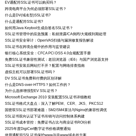
EV通配符SSL证书可以购买吗？
跨境电商平台为何必须部署SSL证书？
什么是DV(域名型)SSL证书?
什么是通配符SSL证书?
如何用Java Keytool生成自签名SSL证书？
SSL证书管理中的应急预案：私钥泄露/CA倒闭/大规模到期处理
SSL证书安全审计：OpenVAS扫描与漏洞修复报告解读
SSL证书在跨境合规中的作用与监管建议
银行核心系统安全：CFCA PCI DSS 4.0合规配置手册
免费SSL证书兼容性测试：老旧浏览器（IE6）与国产浏览器支持
SSL证书安装后网站打不开？配置与网络排查指南
虚拟主机可以部署SSL证书吗？
DV SSL证书免费和付费的区别详解
什么是DNS-over-HTTPS？如何工作的？
为什么选择增强型EV SSL证书？
Microsoft Exchange 2010 安装配置SSL证书详细教程
SSL证书格式大盘点：深入了解PEM、CER、JKS、PKCS12
国密双SSL证书部署难题：SM2/SM4算法与Nginx的兼容性调优
SSL证书双向认证下证书吊销与访问控制体系构建
SSL证书成本管控：免费证书占比与商业证书ROI分析
2025年度DigiCert数字证书价格调整通知
使用通配符SSL证书保护www与非www域名的方案