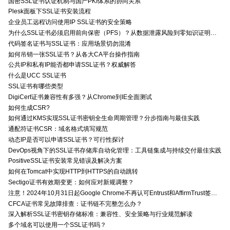
国密SSL证书认证机制与国产PKI体系的协同关系
Plesk面板下SSL证书安装流程
企业员工远程访问使用IP SSL证书的安全策略
为什么SSL证书必须启用前向保密（PFS）？从数据泄露风险到零知识证明的安全价值分析
代码签名证书与SSL证书：应用场景切勿混淆
如何吊销一张SSL证书？从各大CA平台操作指南
公共IP和私有IP能否都申请SSL证书？权威解答
什么是UCC SSL证书
SSL证书有哪些类型
DigiCert证书兼容性有多强？从Chrome到IE全面测试
如何生成CSR?
如何通过KMS实现SSL证书密钥全生命周期管理？分步指南与最佳实践
通配符证书CSR：域名格式填写规范
动态IP是否可以申请SSL证书？可行性探讨
DevOps视角下的SSL证书存储库自动化管理：工具链集成与持续交付最佳实践
PositiveSSL证书安装常见错误及解决方案
如何在Tomcat中实现HTTP到HTTPS的自动跳转
Sectigo证书有效期变更：如何应对新规调整？
注意！2024年10月31日起Google Chrome不再认可Entrust和AffirmTrust签发的TLS证书
CFCA证书常见故障排查：证书链不完整怎么办？
深入解析SSL证书密钥存储标准：兼容性、安全策略与行业规范解读
多个域名可以使用一个SSL证书吗？