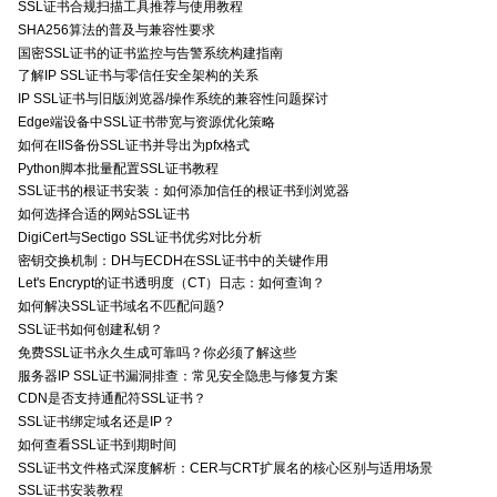
SSL证书合规扫描工具推荐与使用教程
SHA256算法的普及与兼容性要求
国密SSL证书的证书监控与告警系统构建指南
了解IP SSL证书与零信任安全架构的关系
IP SSL证书与旧版浏览器/操作系统的兼容性问题探讨
Edge端设备中SSL证书带宽与资源优化策略
如何在IIS备份SSL证书并导出为pfx格式
Python脚本批量配置SSL证书教程
SSL证书的根证书安装：如何添加信任的根证书到浏览器
如何选择合适的网站SSL证书
DigiCert与Sectigo SSL证书优劣对比分析
密钥交换机制：DH与ECDH在SSL证书中的关键作用
Let's Encrypt的证书透明度（CT）日志：如何查询？
如何解决SSL证书域名不匹配问题?
SSL证书如何创建私钥？
免费SSL证书永久生成可靠吗？你必须了解这些
服务器IP SSL证书漏洞排查：常见安全隐患与修复方案
CDN是否支持通配符SSL证书？
SSL证书绑定域名还是IP？
如何查看SSL证书到期时间
SSL证书文件格式深度解析：CER与CRT扩展名的核心区别与适用场景
SSL证书安装教程