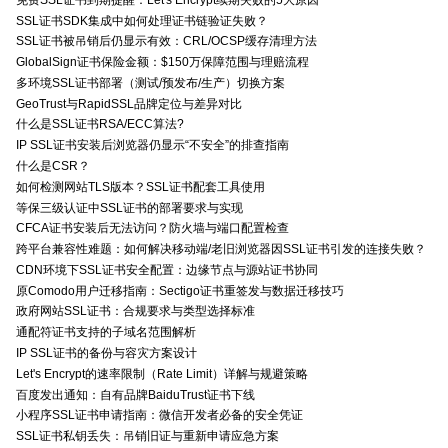
SSL证书SDK集成中如何处理证书链验证失败？
SSL证书被吊销后仍显示有效：CRL/OCSP缓存清理方法
GlobalSign证书保险金额：$150万保障范围与理赔流程
多环境SSL证书部署（测试/预发布/生产）切换方案
GeoTrust与RapidSSL品牌定位与差异对比
什么是SSL证书RSA/ECC算法?
IP SSL证书安装后浏览器仍显示“不安全”的排查指南
什么是CSR？
如何检测网站TLS版本？SSL证书配套工具使用
等保三级认证中SSL证书的部署要求与实现
CFCA证书安装后无法访问？防火墙与端口配置检查
跨平台兼容性难题：如何解决移动端/老旧浏览器因SSL证书引发的连接失败？
CDN环境下SSL证书安全配置：边缘节点与源站证书协同
原Comodo用户迁移指南：Sectigo证书重签发与数据迁移技巧
政府网站SSL证书：合规要求与类型选择标准
通配符证书支持的子域名范围解析
IP SSL证书的备份与容灾方案设计
Let's Encrypt的速率限制（Rate Limit）详解与规避策略
百度发出通知：自有品牌BaiduTrust证书下线
小程序SSL证书申请指南：微信开发者必备的安全凭证
SSL证书私钥丢失：吊销旧证与重新申请应急方案