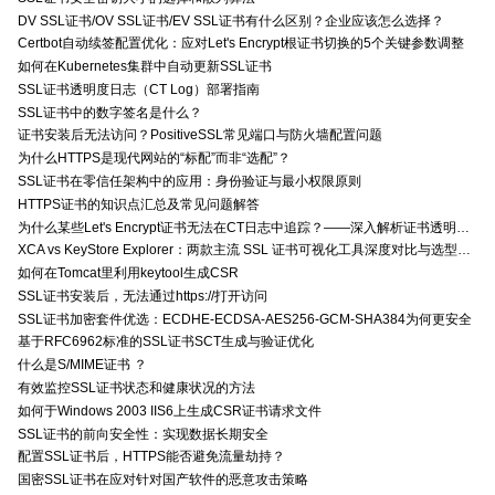
DV SSL证书/OV SSL证书/EV SSL证书有什么区别？企业应该怎么选择？
Certbot自动续签配置优化：应对Let's Encrypt根证书切换的5个关键参数调整
如何在Kubernetes集群中自动更新SSL证书
SSL证书透明度日志（CT Log）部署指南
SSL证书中的数字签名是什么？
证书安装后无法访问？PositiveSSL常见端口与防火墙配置问题
为什么HTTPS是现代网站的“标配”而非“选配”？
SSL证书在零信任架构中的应用：身份验证与最小权限原则
HTTPS证书的知识点汇总及常见问题解答
为什么某些Let's Encrypt证书无法在CT日志中追踪？——深入解析证书透明度与Let's Encrypt的关系
XCA vs KeyStore Explorer：两款主流 SSL 证书可视化工具深度对比与选型指南
如何在Tomcat里利用keytool生成CSR
SSL证书安装后，无法通过https://打开访问
SSL证书加密套件优选：ECDHE-ECDSA-AES256-GCM-SHA384为何更安全
基于RFC6962标准的SSL证书SCT生成与验证优化
什么是S/MIME证书 ？
有效监控SSL证书状态和健康状况的方法
如何于Windows 2003 IIS6上生成CSR证书请求文件
SSL证书的前向安全性：实现数据长期安全
配置SSL证书后，HTTPS能否避免流量劫持？
国密SSL证书在应对针对国产软件的恶意攻击策略