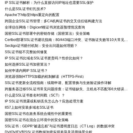
IP SSL证书解析：为什么直接访问IP地址也需要SSL保护
什么是SSL证书钉扎技术?
Apache下http至https重定向的配置
跨国企业SSL证书管理：多CA机构证书的交叉信任链构建方法
全球信任网络！Digicert根证书浏览器预埋情况查询
国密SSL证书部署中的密钥存储（国密算法）安全策略
Certbot部署SSL证书避坑指南：80/443端口冲突、证书验证失败等10大常见问题解决方案
Sectigo证书赔付机制：安全出问题如何理赔？
SSL证书链不完整如何修复
IP SSL证书比域名SSL证书更贵吗？性价比如何？
如何选择SSL证书加密算法？
如何申请内网IP SSL证书？
浏览器强制HTTPS加载的机制解读（HTTPS-First）
SSL证书更新全流程指南：续期申请、配置替换与生效验证操作详解
跨服务器迁移SSL证书常见问题排查：证书链缺失、主机名不匹配等6大错误解决方案
什么是SSL证书签名时间戳（SCT）？
IP SSL证书泄露或私钥丢失怎么办？应急处理方案
IIS7上如何安装多域名SSL证书
国密SSL证书在政务系统合规性中的重要性
国密SSL证书在混合云环境中的安全策略
SSL证书：GDPR“被遗忘权”与证书透明度日志（CT Log）的数据冲突
DV/OV/EV型SSL证书数据加密实现差异及适用场景分析