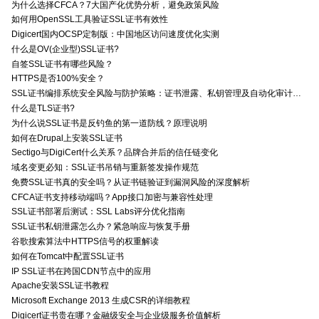
为什么选择CFCA？7大国产化优势分析，避免政策风险
如何用OpenSSL工具验证SSL证书有效性
Digicert国内OCSP定制版：中国地区访问速度优化实测
什么是OV(企业型)SSL证书?
自签SSL证书有哪些风险？
HTTPS是否100%安全？
SSL证书编排系统安全风险与防护策略：证书泄露、私钥管理及自动化审计技术要点
什么是TLS证书?
为什么说SSL证书是反钓鱼的第一道防线？原理说明
如何在Drupal上安装SSL证书
Sectigo与DigiCert什么关系？品牌合并后的信任链变化
域名变更必知：SSL证书吊销与重新签发操作规范
免费SSL证书真的安全吗？从证书链验证到漏洞风险的深度解析
CFCA证书支持移动端吗？App接口加密与兼容性处理
SSL证书部署后测试：SSL Labs评分优化指南
SSL证书私钥泄露怎么办？紧急响应与恢复手册
谷歌搜索算法中HTTPS信号的权重解读
如何在Tomcat中配置SSL证书
IP SSL证书在跨国CDN节点中的应用
Apache安装SSL证书教程
Microsoft Exchange 2013 生成CSR的详细教程
Digicert证书贵在哪？金融级安全与企业级服务价值解析