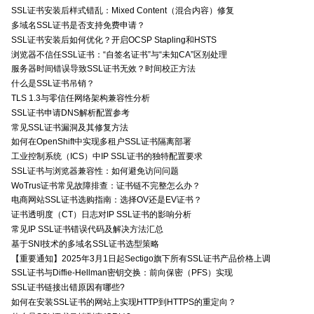
SSL证书安装后样式错乱：Mixed Content（混合内容）修复
多域名SSL证书是否支持免费申请？
SSL证书安装后如何优化？开启OCSP Stapling和HSTS
浏览器不信任SSL证书：“自签名证书”与“未知CA”区别处理
服务器时间错误导致SSL证书无效？时间校正方法
什么是SSL证书吊销？
TLS 1.3与零信任网络架构兼容性分析
SSL证书申请DNS解析配置参考
常见SSL证书漏洞及其修复方法
如何在OpenShift中实现多租户SSL证书隔离部署
工业控制系统（ICS）中IP SSL证书的独特配置要求
SSL证书与浏览器兼容性：如何避免访问问题
WoTrus证书常见故障排查：证书链不完整怎么办？
电商网站SSL证书选购指南：选择OV还是EV证书？
证书透明度（CT）日志对IP SSL证书的影响分析
常见IP SSL证书错误代码及解决方法汇总
基于SNI技术的多域名SSL证书选型策略
【重要通知】2025年3月1日起Sectigo旗下所有SSL证书产品价格上调
SSL证书与Diffie-Hellman密钥交换：前向保密（PFS）实现
SSL证书链接出错原因有哪些?
如何在安装SSL证书的网站上实现HTTP到HTTPS的重定向？