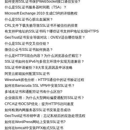
如何使用SSL证书保护WebSocket接口通信安全?
什么是SSL证书服务器时间戳（TSA）？
Microsoft Exchange 2010 生成CSR的详细教程
什么是SSL证书心脏出血漏洞？
CRL文件下载失败导致SSL证书不被信任的排查
有支持IP地址的SSL证书吗？哪些证书支持IP地址实现HTTPS
GeoTrust证书安全等级对比：OV/EV适合哪些场景？
什么是SSL证书交叉信任链？
微信公众号SSL证书如何挑选？
什么是HTTPS混合内容？为什么浏览器会拦截它？
SSL证书如何在IPv6与多宿主环境中实现无缝兼容？
SSL证书申请被拒？8大常见原因及申诉攻略
阿里云邮箱如何配置SSL证书
Wireshark抓包分析：HTTPS通信中的证书验证过程
如何在Barracuda SSL VPN中安装SSL证书？
多域名证书和通配符证书有什么区别?
企业级应用：为什么大型网站偏爱通配符SSL证书？
CFCA证书OCSP优化：提升HTTPS访问速度
如何检测内网服务器SSL证书安装是否成功
GeoTrust证书吊销申请：忘记私钥后的应急处理流程
如何在WordPress网站上安装SSL证书?
如何在tomcat中安装PFX格式SSL证书