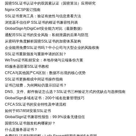
国密SSL证书认证中的双因素认证（国密算法）应用研究
Nginx OCSP装订指南
SSL证书查询工具：验证有效性与信息查看方法
浏览器不信任IP SSL证书的根证书兼容性列表
GlobalSign与DigiCert安全能力对比（最新数据）
通配符SSL证书的安全风险：私钥泄露的后果与防范
从密码学角度解析国密SSL证书的加密体系架构
企业能用免费SSL证书吗？中小公司与大型企业的风险权衡
SSL证书重新颁发与重新申请的区别？
WoTrus证书私钥安全：本地存储与云端备份方案
IIS服务器部署SSL证书教程
CFCA与其他国产CA区别：数据不出境的核心优势
SSL证书更换根或中间证书操作指南
证书已续费，为何网站仍显示旧证书？
DNS、文件、邮件验证怎么选？SSL证书三种验证方式的优缺点与选择指南
GlobalSign多域名证书：200个域名批量管理技巧
CFCA SSL证书的安全特性及申请流程
如何于IIS7/IIS8安装SSL证书
GlobalSign证书兼容性报告：99.9%设备无缝信任
国密SSL证书颁发机构哪家好？
什么是服务器证书？
免费SSL证书到期提醒：Let's Encrypt续期失败的5大原因