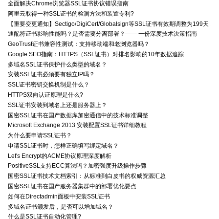
全面解决Chrome浏览器SSL证书协议错误指南
阿里云取得一种SSL证书的检测方法和装置专利?
【重要变更通知】Sectigo/DigiCert/Globalsign等SSL证书有效期调整为199天
通配符证书影响性能吗？是否需要分离部署？—— 一份深度技术决策指南
GeoTrust证书兼容性测试：支持移动端和老浏览器吗？
Google SEO指南：HTTPS（SSL证书）对排名影响的10年数据追踪
多域名SSL证书保护什么类型的域名？
安装SSL证书必须要有独立IP吗？
SSL证书密钥交换机制是什么？
HTTPS双向认证原理是什么?
SSL证书安装到域名上还是服务器上？
国密SSL证书在国产数据库加密通信中的技术标准调整
Microsoft Exchange 2013 安装配置SSL证书详细教程
为什么要申请SSL证书？
申请SSL证书时，怎样正确填写绑定域名？
Let's Encrypt的ACME协议原理深度解析
PositiveSSL支持ECC算法吗？加密强度升级操作步骤
国密SSL证书技术文档索引：从标准到白皮书的权威资源汇总
国密SSL证书在国产服务器集群中的部署优化要点
如何在Directadmin面板中安装SSL证书
多域名证书颁发后，是否可以增加域名？
什么是SSL证书自动化管理?