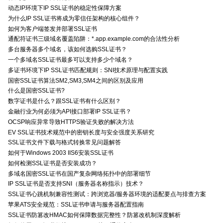
动态IP环境下IP SSL证书的稳定性保障方案
为什么IP SSL证书将成为零信任架构的核心组件？
如何为客户端签发并部署SSL证书
通配符证书三级域名覆盖陷阱：*.app.example.com的合法性分析
多台服务器多个域名，该如何选购SSL证书？
一个多域名SSL证书最多可以支持多少个域名？
多证书环境下IP SSL证书匹配规则：SNI技术原理与配置实践
国密SSL证书算法SM2,SM3,SM4之间的区别及应用
什么是国密SSL证书?
数字证书是什么？跟SSL证书有什么区别？
金融行业为何必须为API接口部署IP SSL证书？
OCSP响应异常导致HTTPS验证失败的解决方法
EV SSL证书技术规范中的密钥长度与安全强度关系研究
SSL证书文件下载与格式转换常见问题解答
如何于Windows 2003 IIS6安装SSL证书
如何检测SSL证书是否安装成功？
多域名国密SSL证书在国产复杂网络拓扑中的部署细节
IP SSL证书是否支持SNI（服务器名称指示）技术？
SSL证书心跳机制兼容性测试：跨浏览器/服务器环境的适配要点与排查方案
苹果ATS安全规范：SSL证书申请与服务器配置指南
SSL证书防篡改HMAC如何保障数据完整性？防篡改机制深度解析