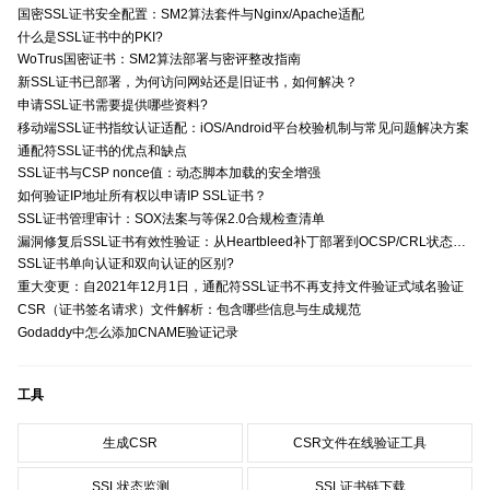
国密SSL证书安全配置：SM2算法套件与Nginx/Apache适配
什么是SSL证书中的PKI?
WoTrus国密证书：SM2算法部署与密评整改指南
新SSL证书已部署，为何访问网站还是旧证书，如何解决？
申请SSL证书需要提供哪些资料?
移动端SSL证书指纹认证适配：iOS/Android平台校验机制与常见问题解决方案
通配符SSL证书的优点和缺点
SSL证书与CSP nonce值：动态脚本加载的安全增强
如何验证IP地址所有权以申请IP SSL证书？
SSL证书管理审计：SOX法案与等保2.0合规检查清单
漏洞修复后SSL证书有效性验证：从Heartbleed补丁部署到OCSP/CRL状态检查的全链路确认方法
SSL证书单向认证和双向认证的区别?
重大变更：自2021年12月1日，通配符SSL证书不再支持文件验证式域名验证
CSR（证书签名请求）文件解析：包含哪些信息与生成规范
Godaddy中怎么添加CNAME验证记录
工具
生成CSR
CSR文件在线验证工具
SSL状态监测
SSL证书链下载