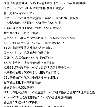
为什么要禁用RC4、SHA-1等弱加密套件？SSL证书安全风险解析
国密SSL证书中SM3哈希算法的特性及安全意义
什么是多域名SSL证书？
国密SSL证书中间件集成指南：Java/.NET/Python开发实践
1个域名绑定2个不同IP，应该用什么SSL证书？
IP SSL证书是否支持多IP绑定？配置限制说明
什么是SSL证书链信任模型？
国密SSL证书在国产云计算环境下的技术标准与安全实现
SSL证书部署后报错：“证书链不完整”修复5步法
SSL证书能否显著提升百度/谷歌收录？
国密SSL证书浏览器兼容性问题分析
国际RSA和国密SM2 SSL证书的区别？
SSL证书失效对搜索引擎结果的负面影响
免费SSL证书加密能力分析：是否满足基本安全需求？
电子邮件加密：PGP和S/MIME加密的区别？
SSL证书如何实现防止中间人攻击（MITM）
如何解决SSL证书不匹配错误
什么是自签名SSL证书?
HSTS策略深度解析：如何通过HTTPS严格传输安全提升SSL证书安全性
PositiveSSL适合哪些网站？个人博客/企业站选择指南
什么是SSL证书ACME协议？