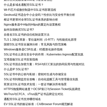
什么是多域名通配符SSL证书？
Wi-Fi芯片或微控制器中SSL证书部署流程
Geotrust证书适合中小企业吗？性价比与安全性平衡分析
根证书更替对全球SSL证书体系的影响分析
Nginx服务器中Http到Https的重定向设置教程
如何自助购买SSL证书?
自签名SSL证书的信任机制设置方法
TLS 1.3协议革新：零往返时间（0-RTT）与性能优化原理
国密SSL证书安全漏洞分析：常见风险与防范策略
Windows服务器CSR生成：IIS图形化操作指南
SSL证书在云原生安全中的作用：Kubernetes Ingress配置实践
宝塔面板SSL证书安装指南
SSL证书混合加密方案：RSA与ECC算法的协同应用与性能对比
什么是IP SSL证书?
SSL证书中的公钥与私钥：密钥对生成与存储安全
SSL证书到期监控全攻略：自动化提醒工具与管理最佳实践
双算法SSL证书技术实现：一套证书解决所有场景
HTTPS拖慢网站速度？OCSP装订与Session Ticket实战调优
WoTrus与CFCA、vTrus国产证书品牌定位对比
通配符SSL证书支持哪些域名
EV SSL证书的验证标准：CA/Browser Forum规范解读