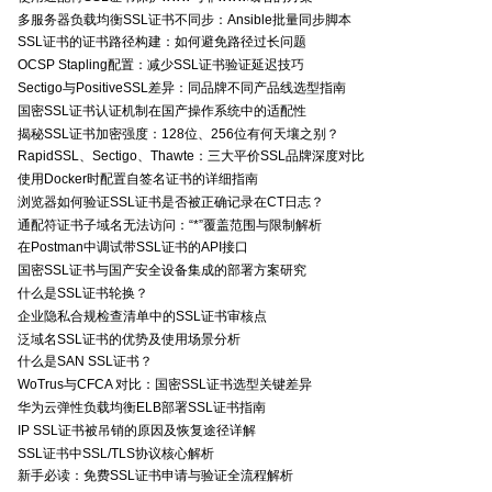
多服务器负载均衡SSL证书不同步：Ansible批量同步脚本
SSL证书的证书路径构建：如何避免路径过长问题
OCSP Stapling配置：减少SSL证书验证延迟技巧
Sectigo与PositiveSSL差异：同品牌不同产品线选型指南
国密SSL证书认证机制在国产操作系统中的适配性
揭秘SSL证书加密强度：128位、256位有何天壤之别？
RapidSSL、Sectigo、Thawte：三大平价SSL品牌深度对比
使用Docker时配置自签名证书的详细指南
浏览器如何验证SSL证书是否被正确记录在CT日志？
通配符证书子域名无法访问：“*”覆盖范围与限制解析
在Postman中调试带SSL证书的API接口
国密SSL证书与国产安全设备集成的部署方案研究
什么是SSL证书轮换？
企业隐私合规检查清单中的SSL证书审核点
泛域名SSL证书的优势及使用场景分析
什么是SAN SSL证书？
WoTrus与CFCA 对比：国密SSL证书选型关键差异
华为云弹性负载均衡ELB部署SSL证书指南
IP SSL证书被吊销的原因及恢复途径详解
SSL证书中SSL/TLS协议核心解析
新手必读：免费SSL证书申请与验证全流程解析