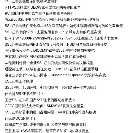
SSL证书完整性保护机制深度解析
HTTPS怎样成为SEO搜索引擎优化的关键因素？
EV SSL证书费用高在哪？价格组成与合理性
PositiveSSL证书吊销流程：网站迁移后旧证书安全处理方法
SSL证书与硬件安全模块HSM深度解析：如何实现密钥存储与传输的双重安全防护？
SSL证书中的SAN（主题备用名称）：多域名支持的底层实现
如何于Win2008R2/Windows2012R2 IIS7/IIS8上生成CSR证书请求文件
SSL证书部署后的HSTS配置：强制HTTPS访问与预加载列表提交
医疗影像云安全：DICOM协议中SSL证书的传输加密规范
没有SSL证书的网站有哪些安全风险？潜在威胁分析
从免费到付费：企业SSL证书升级的商业价值与决策模型
通配符证书二级域名验证失败：DNS TXT记录精准配置手册
混合云多集群SSL证书同步：Kubernetes Operator的设计与实践
SSL证书工作原理
SSL证书、TLS证书、HTTPS证书：它们是同一个东西吗？
什么是SSL证书根证书？
国密SSL证书和国产SSL证书的区别有哪些？
CFCA国密算法支持详解：SM2/SM3双算法全覆盖
SSL证书部署中的端口占用问题：443端口冲突排查与解决
什么是OCSP装订？
跨国多节点SSL证书部署：时区差异与证书同步策略
云服务器（AWS/阿里云）配置IP SSL证书的避坑要点