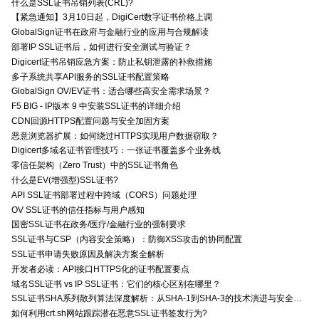
什么是SSL证书吊销列表(CRL)?
【紧急通知】3月10日起，DigiCert数字证书价格上调
GlobalSign证书在政府与金融行业的应用与合规解读
部署IP SSL证书后，如何进行安全测试与验证？
Digicert证书吊销应急方案：防止私钥泄露的补救措施
多子系统共享API服务的SSL证书配置策略
GlobalSign OV/EV证书：适合哪些高安全需求场景？
F5 BIG - IP版本 9 中安装SSL证书的详细介绍
CDN回源HTTPS配置问题与安全加固方案
恶意浏览器扩展：如何绕过HTTPS实现用户数据窃取？
Digicert多域名证书管理技巧：一张证书覆盖多个业务线
零信任架构（Zero Trust）中的SSL证书角色
什么是EV(增强型)SSL证书?
API SSL证书部署过程中跨域（CORS）问题处理
OV SSL证书的信任指标与用户感知
国密SSL证书在政务/医疗/金融行业的强制要求
SSL证书与CSP（内容安全策略）：防御XSS攻击的协同配置
SSL证书申请失败原因及解决方案全解析
开发者必读：API接口HTTPS化的证书配置要点
域名SSL证书 vs IP SSL证书：它们的核心区别在哪里？
SSL证书SHA系列散列算法深度解析：从SHA-1到SHA-3的技术演进与安全特性
如何利用crt.sh网站跟踪潜在恶意SSL证书签发行为?