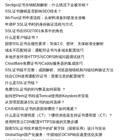
Sectigo证书吊销机制解析：什么情况下会被吊销？
SSL证书撤销是否影响SEO排名？
WoTrus证书申请流程：从材料准备到签发全攻略
申请IP SSL证书时的身份验证流程与方式
SSL证书在ISO27001体系中的角色
什么是客户端证书？
国密SSL证书合规性要求：等保2.0、密评、关保标准全解析
域名不匹配错误：通配符证书与多域名配置技巧
本地开发环境HTTPS与CORS跨域问题调试技巧
Cloudflare免费证书与Caddy服务器的集成技巧
SSL证书链不完整：成因解析、浏览器报错机制与链结构验证方法
结合CDN使用通配符证书：需要注意的配置细节
什么是SSL证书链？
免费SSL证书的利与弊及如何获取 ？
如何把Pem证书转成Tomcat使用的Keystore并安装
从管理层面谈SSL证书的如何选择？
CA吊销SSL证书的原因有哪些？如何规避？
什么是证书透明度（CT）？哪些浏览器支持证书透明度（CT）？
使用阿里云CDN配置HTTPS加速的完整步骤
国密SSL证书技术规范中的扩展字段（国密应用）设计与安全
GlobalSign国产化服务：中国地区OCSP响应速度优化实测