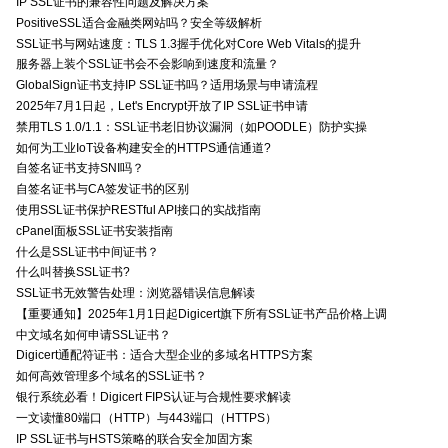
IP SSL证书的兼容性问题及解决方案
PositiveSSL适合金融类网站吗？安全等级解析
SSL证书与网站速度：TLS 1.3握手优化对Core Web Vitals的提升
服务器上装个SSL证书会不会影响到速度和流量？
GlobalSign证书支持IP SSL证书吗？适用场景与申请流程
2025年7月1日起，Let's Encrypt开放了IP SSL证书申请
禁用TLS 1.0/1.1：SSL证书老旧协议漏洞（如POODLE）防护实操
如何为工业IoT设备构建安全的HTTPS通信通道?
自签名证书支持SNI吗？
自签名证书与CA签发证书的区别
使用SSL证书保护RESTful API接口的实战指南
cPanel面板SSL证书安装指南
什么是SSL证书中间证书？
什么叫替换SSL证书?
SSL证书无效警告处理：浏览器错误信息解读
【重要通知】2025年1月1日起Digicert旗下所有SSL证书产品价格上调
中文域名如何申请SSL证书？
Digicert通配符证书：适合大型企业的多域名HTTPS方案
如何高效管理多个域名的SSL证书？
银行系统必看！Digicert FIPS认证与合规性要求解读
一文读懂80端口（HTTP）与443端口（HTTPS）
IP SSL证书与HSTS策略的联合安全加固方案