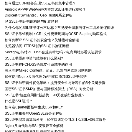
如何通过CDN服务实现SSL证书的集中管理？
Android APP中WebView怎样对SSL证书进行校验？
Digicert与Symantec、GeoTrust关系全解析
IP SSL证书证书链构建与配置详解
为什么你的SSL证书评分不达标？常见安全漏洞与评分工具检测逻辑详
SSL证书吊销机制：CRL文件更新周期与OCSP Stapling响应格式
如何判断IP SSL证书的安全性？关键指标全解读
浏览器访问HTTPS时的SSL证书验证流程
Sectigo证书对PCI DSS合规有帮助吗？电商网站必看认证要求
SSL证书重新申请与续签有什么区别?
SSL证书在PCI-DSS合规支付系统中的作用
深入理解Mixed Content：定义、风险与浏览器识别机制
如何使用Nginx反向代理为API接口添加SSL证书保护
SSL证书加密套件优化策略：提升安全性与兼容性的5个关键步骤
国密SSL证书SM2加密与国际标准算法（RSA）对比分析
SSL证书“短生命周期”新趋势：90天变成行业标准？
什么是SSL证书？
如何在Cpanel面板中生成CSR和KEY
SSL证书相关的OpenSSL命令全解析
SSL证书弱加密算法检测：如何快速定位TLS 1.0/SSLv3残留服务
Nginx反向代理与SSL安装设置全解析
如何在浏览器查看SSL证书签发者信息