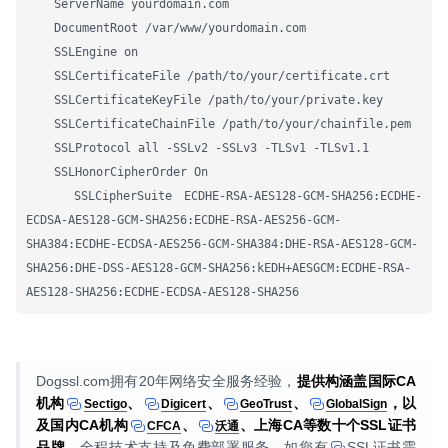
    ServerName yourdomain.com

    DocumentRoot /var/www/yourdomain.com

    SSLEngine on

    SSLCertificateFile /path/to/your/certificate.crt

    SSLCertificateKeyFile /path/to/your/private.key

    SSLCertificateChainFile /path/to/your/chainfile.pem

    SSLProtocol all -SSLv2 -SSLv3 -TLSv1 -TLSv1.1

    SSLHonorCipherOrder On

    SSLCipherSuite ECDHE-RSA-AES128-GCM-SHA256:ECDHE-
ECDSA-AES128-GCM-SHA256:ECDHE-RSA-AES256-GCM-
SHA384:ECDHE-ECDSA-AES256-GCM-SHA384:DHE-RSA-AES128-GCM-
SHA256:DHE-DSS-AES128-GCM-SHA256:kEDH+AESGCM:ECDHE-RSA-
AES128-SHA256:ECDHE-ECDSA-AES128-SHA256
Dogssl.com拥有20年网络安全服务经验，
提供构涵盖国际CA
机构
、
、
、
，以
Sectigo
Digicert
GeoTrust
GlobalSign
及国内CA机构
、
、上海CA等数十个SSL证书
CFCA
沃通
品牌。
全程技术支持及免费部署服务，如您有
SSL证书
需