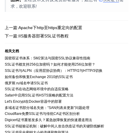
求，欢迎联系!
上一篇:Apache下http至https重定向的配置
下一篇:IIS服务器部署SSL证书教程
相关文档
国密双证书体系：SM2算法与国密SSL协议兼容性指南
SSL证书都支持256位加密吗？如何才能使用256位加密？
SSL证书与ALPN（应用层协议协商）：HTTP/2与HTTP/3切换
如何备份和恢复Exchange 2010的SSL证书
俄罗斯.ru域名申请SSL证书
SSL证书在动态网络环境中的自适应策略
Safari中启用SSL证书HSTS策略的配置方法
Let's Encrypt在Docker容器中的部署
多域名证书部分域名失效：“SAN列表未更新”问题处理
Cloudflare免费SSL证书与传统CA证书区别分析
Digicert证书重签发多久？紧急故障恢复的快速通道用法
SSL证书链验证机制：破解中间人攻击伪造证书的关键防线解析
SSL证书安全密钥大小的选择和散列算法