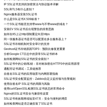
IP SSL证书支持的加密算法与协议版本详解
SSL和TLS有什么差别？
Nginx服务器安装SSL证书
什么是SSL证书X.509标准？
一个SSL证书能否支持带www与不带www的域名？
安装EV SSL证书后出现警告的排查思路
如何在IIS上让http强制重定向至https
同一张服务器证书是否可以配置在多台服务器上？
SSL证书吊销机制对安全审计的支持
Geotrust证书吊销原因TOP3：预防比修复更重要
分析Google CT日志中的异常SSL证书样本
如何检测网站SSL证书的安全级别？
SSL证书中的公钥/私钥：非对称加密在HTTPS中的应用原理
通配符证书调试：工具链推荐
自签名SSL证书的应用场景与内网部署指南
SSL证书安全配置监控：Zabbix自定义监控项与告警规则
使用自签名IP SSL证书的局限与风险
使用curl/OpenSSL检测SSL证书状态的常用命令
Nginx的SSL证书安全与兼容性设置
SSL证书有效期再缩短至47天：安全与便利的博弈
如何检查网站是否正确安装了SSL证书