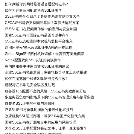
如何判断你的网站是否适合通配符证书?
如何为容器应用配置动态SSL证书？
SSL证书在什么目录？各操作系统存储位置大全
CFCA证书是否支持国际算法？双算法适配方案
IP SSL证书在视频流传输中的应用与安全加固
国密SSL证书与国际证书是否可以并存？
SSL证书状态检测脚本实现与监控平台接入
调用阿里云/腾讯云SSL证书API的完整流程
GlobalSign证书赔付机制详解：最高百万美元保障
Nginx配置双向SSL认证的实战操作
在内网服务中使用自签名SSL证书的建议
企业SSL证书私钥泄露：密钥轮换自动化工具链搭建
如何在浏览器中检查SSL证书是否生效?
通配符证书常见安全误区及防范
服务器TLS配置不当的风险：SSL证书失效案例分析
多服务器负载均衡场景下的SSL证书管理策略与部署实践
自签名SSL证书的生成与局限性
IP SSL证书与负载均衡器的兼容性配置技巧
政府机构SSL证书部署：等保2.0与国产化替代方案
国密SSL证书在开源项目中的应用与风险管理
为什么SSL证书配置好验证文件，证书一直未签发？