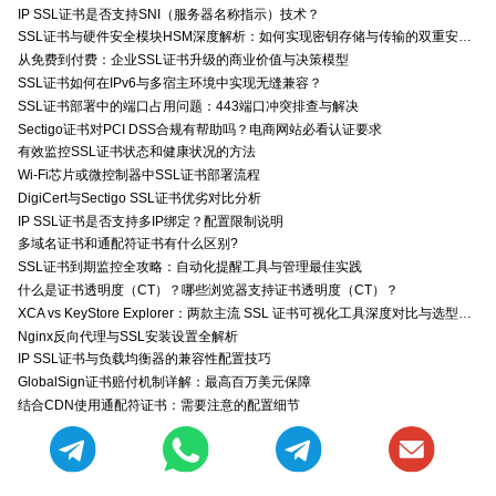
IP SSL证书是否支持SNI（服务器名称指示）技术？
SSL证书与硬件安全模块HSM深度解析：如何实现密钥存储与传输的双重安全防护？
从免费到付费：企业SSL证书升级的商业价值与决策模型
SSL证书如何在IPv6与多宿主环境中实现无缝兼容？
SSL证书部署中的端口占用问题：443端口冲突排查与解决
Sectigo证书对PCI DSS合规有帮助吗？电商网站必看认证要求
有效监控SSL证书状态和健康状况的方法
Wi-Fi芯片或微控制器中SSL证书部署流程
DigiCert与Sectigo SSL证书优劣对比分析
IP SSL证书是否支持多IP绑定？配置限制说明
多域名证书和通配符证书有什么区别?
SSL证书到期监控全攻略：自动化提醒工具与管理最佳实践
什么是证书透明度（CT）？哪些浏览器支持证书透明度（CT）？
XCA vs KeyStore Explorer：两款主流 SSL 证书可视化工具深度对比与选型指南
Nginx反向代理与SSL安装设置全解析
IP SSL证书与负载均衡器的兼容性配置技巧
GlobalSign证书赔付机制详解：最高百万美元保障
结合CDN使用通配符证书：需要注意的配置细节
了解IP SSL证书与零信任安全架构的关系
IP SSL证书与HSTS策略的联合安全加固方案
数字证书是什么？跟SSL证书有什么区别？