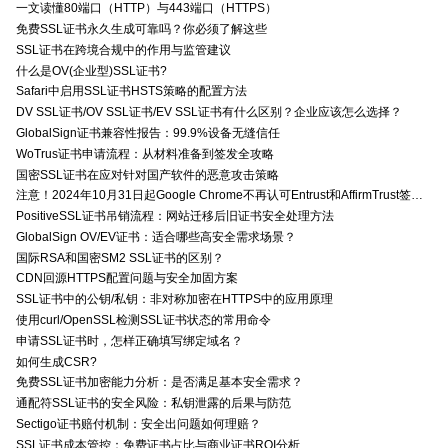
一文读懂80端口（HTTP）与443端口（HTTPS）
免费SSL证书永久生成可靠吗？你必须了解这些
SSL证书在跨境合规中的作用与监管建议
什么是OV(企业型)SSL证书?
Safari中启用SSL证书HSTS策略的配置方法
DV SSL证书/OV SSL证书/EV SSL证书有什么区别？企业应该怎么选择？
GlobalSign证书兼容性报告：99.9%设备无缝信任
WoTrus证书申请流程：从材料准备到签发全攻略
国密SSL证书在应对针对国产软件的恶意攻击策略
注意！2024年10月31日起Google Chrome不再认可Entrust和AffirmTrust签发的TLS证书
PositiveSSL证书吊销流程：网站迁移后旧证书安全处理方法
GlobalSign OV/EV证书：适合哪些高安全需求场景？
国际RSA和国密SM2 SSL证书的区别？
CDN回源HTTPS配置问题与安全加固方案
SSL证书中的公钥/私钥：非对称加密在HTTPS中的应用原理
使用curl/OpenSSL检测SSL证书状态的常用命令
申请SSL证书时，怎样正确填写绑定域名？
如何生成CSR?
免费SSL证书加密能力分析：是否满足基本安全需求？
通配符SSL证书的安全风险：私钥泄露的后果与防范
Sectigo证书赔付机制：安全出问题如何理赔？
SSL证书成本管控：免费证书占比与商业证书ROI分析