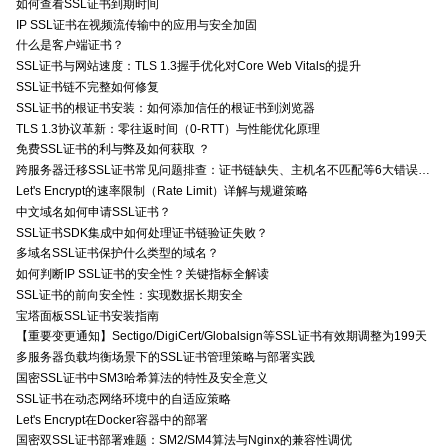
如何查看SSL证书到期时间
IP SSL证书在视频流传输中的应用与安全加固
什么是客户端证书？
SSL证书与网站速度：TLS 1.3握手优化对Core Web Vitals的提升
SSL证书链不完整如何修复
SSL证书的根证书安装：如何添加信任的根证书到浏览器
TLS 1.3协议革新：零往返时间（0-RTT）与性能优化原理
免费SSL证书的利与弊及如何获取 ？
跨服务器迁移SSL证书常见问题排查：证书链缺失、主机名不匹配等6大错误解决方案
Let's Encrypt的速率限制（Rate Limit）详解与规避策略
中文域名如何申请SSL证书？
SSL证书SDK集成中如何处理证书链验证失败？
多域名SSL证书保护什么类型的域名？
如何判断IP SSL证书的安全性？关键指标全解读
SSL证书的前向安全性：实现数据长期安全
宝塔面板SSL证书安装指南
【重要变更通知】Sectigo/DigiCert/Globalsign等SSL证书有效期调整为199天
多服务器负载均衡场景下的SSL证书管理策略与部署实践
国密SSL证书中SM3哈希算法的特性及安全意义
SSL证书在动态网络环境中的自适应策略
Let's Encrypt在Docker容器中的部署
国密双SSL证书部署难题：SM2/SM4算法与Nginx的兼容性调优