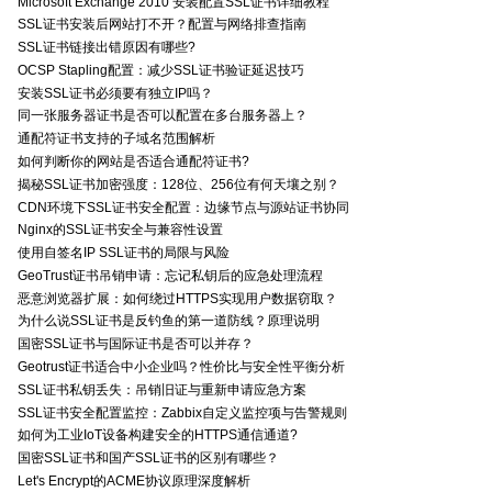
Microsoft Exchange 2010 安装配置SSL证书详细教程
SSL证书安装后网站打不开？配置与网络排查指南
SSL证书链接出错原因有哪些?
OCSP Stapling配置：减少SSL证书验证延迟技巧
安装SSL证书必须要有独立IP吗？
同一张服务器证书是否可以配置在多台服务器上？
通配符证书支持的子域名范围解析
如何判断你的网站是否适合通配符证书?
揭秘SSL证书加密强度：128位、256位有何天壤之别？
CDN环境下SSL证书安全配置：边缘节点与源站证书协同
Nginx的SSL证书安全与兼容性设置
使用自签名IP SSL证书的局限与风险
GeoTrust证书吊销申请：忘记私钥后的应急处理流程
恶意浏览器扩展：如何绕过HTTPS实现用户数据窃取？
为什么说SSL证书是反钓鱼的第一道防线？原理说明
国密SSL证书与国际证书是否可以并存？
Geotrust证书适合中小企业吗？性价比与安全性平衡分析
SSL证书私钥丢失：吊销旧证与重新申请应急方案
SSL证书安全配置监控：Zabbix自定义监控项与告警规则
如何为工业IoT设备构建安全的HTTPS通信通道?
国密SSL证书和国产SSL证书的区别有哪些？
Let's Encrypt的ACME协议原理深度解析