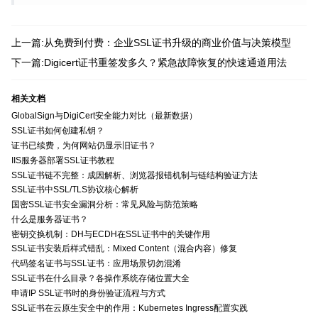
上一篇:从免费到付费：企业SSL证书升级的商业价值与决策模型
下一篇:Digicert证书重签发多久？紧急故障恢复的快速通道用法
相关文档
GlobalSign与DigiCert安全能力对比（最新数据）
SSL证书如何创建私钥？
证书已续费，为何网站仍显示旧证书？
IIS服务器部署SSL证书教程
SSL证书链不完整：成因解析、浏览器报错机制与链结构验证方法
SSL证书中SSL/TLS协议核心解析
国密SSL证书安全漏洞分析：常见风险与防范策略
什么是服务器证书？
密钥交换机制：DH与ECDH在SSL证书中的关键作用
SSL证书安装后样式错乱：Mixed Content（混合内容）修复
代码签名证书与SSL证书：应用场景切勿混淆
SSL证书在什么目录？各操作系统存储位置大全
申请IP SSL证书时的身份验证流程与方式
SSL证书在云原生安全中的作用：Kubernetes Ingress配置实践