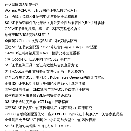
什么是国密SSL证书?
WoTrus与CFCA、vTrus国产证书品牌定位对比
新手必读：免费SSL证书申请与验证全流程解析
SSL证书加密套件优化策略：提升安全性与兼容性的5个关键步骤
CFCA证书常见故障排查：证书链不完整怎么办？
如何于IIS7/IIS8安装SSL证书
全面解决Chrome浏览器SSL证书协议错误指南
国密SSL证书安全配置：SM2算法套件与Nginx/Apache适配
Geotrust证书吊销原因TOP3：预防比修复更重要
分析Google CT日志中的异常SSL证书样本
SSL证书查询工具：验证有效性与信息查看方法
为什么SSL证书配置好验证文件，证书一直未签发？
混合云多集群SSL证书同步：Kubernetes Operator的设计与实践
企业SSL证书私钥泄露：密钥轮换自动化工具链搭建
国密双证书体系：SM2算法与国密SSL协议兼容性指南
如何检测内网服务器SSL证书安装是否成功
SSL证书透明度日志（CT Log）部署指南
国密SSL证书认证中的双因素认证（国密算法）应用研究
Certbot自动续签配置优化：应对Let's Encrypt根证书切换的5个关键参数调整
企业能用免费SSL证书吗？中小公司与大型企业的风险权衡
SSL证书如何实现防止中间人攻击（MITM）