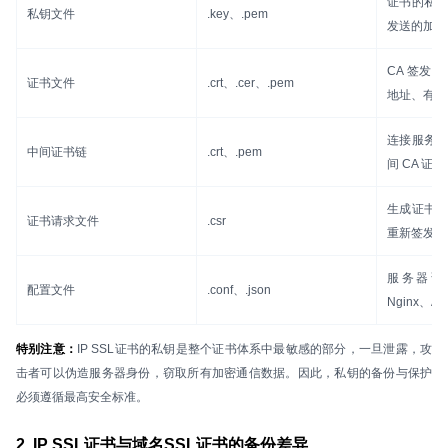
证书的私
私钥文件
.key、.pem
发送的加密
CA 签发的
证书文件
.crt、.cer、.pem
地址、有效
连接服务
中间证书链
.crt、.pem
间 CA 证书
生成证书
证书请求文件
.csr
重新签发
服务器证
配置文件
.conf、.json
Nginx、A
特别注意：
IP SSL证书的私钥是整个证书体系中最敏感的部分，一旦泄露，攻
击者可以伪造服务器身份，窃取所有加密通信数据。因此，私钥的备份与保护
必须遵循最高安全标准。
2. IP SSL证书与域名SSL证书的备份差异