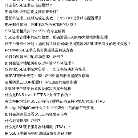
什么是SSL证书链信任模型？
申请SSL证书需要提供哪些资料?
通配符证书二级域名验证失败：DNS TXT记录精准配置手册
电子邮件加密：PGP和S/MIME加密的区别？
SSL证书相关的OpenSSL命令全解析
SSL证书管理中的应急预案：私钥泄露/CA倒闭/大规模到期处理
跨平台兼容性难题：如何解决移动端/老旧浏览器因SSL证书引发的连接失败？
PositiveSSL证书安装常见错误及解决方案
如何为容器应用配置动态SSL证书？
如何验证IP地址所有权以申请IP SSL证书？
双算法SSL证书技术实现：一套证书解决所有场景
苹果ATS安全规范：SSL证书申请与服务器配置指南
使用阿里云CDN配置HTTPS加速的完整步骤
SSL证书申请失败原因及解决方案全解析
什么是DNS-over-HTTPS？如何工作的？
有支持IP地址的SSL证书吗？哪些证书支持IP地址实现HTTPS
Sectigo与DigiCert什么关系？品牌合并后的信任链变化
如何在浏览器查看SSL证书签发者信息
什么叫替换SSL证书?
什么是SSL证书服务器时间戳（TSA）？
IP SSL证书被吊销的原因及恢复途径详解