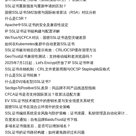
SSL证书重新颁发与重新申请的区别？
国密SSL证书SM2加密与国际标准算法（RSA）对比分析
什么是CSR？
Apache中SSL证书的安全及兼容性设定
IP SSL证书证书链构建与配置详解
WoTrus与CFCA 对比：国密SSL证书选型关键差异
如何在Kubernetes集群中自动更新SSL证书
SSL证书被吊销后仍显示有效：CRL/OCSP缓存清理方法
GeoTrust证书兼容性测试：支持移动端和老浏览器吗？
2025年7月1日起，Let's Encrypt开放了IP SSL证书申请
SSL证书吊销机制：CRL文件更新周期与OCSP Stapling响应格式
什么是SSL证书轮换？
什么是DV(域名型)SSL证书?
Sectigo与PositiveSSL差异：同品牌不同产品线选型指南
CFCA证书是否支持国际算法？双算法适配方案
EV SSL证书技术规范中的密钥长度与安全强度关系研究
国密SSL证书在混合云环境中的安全策略
SSL证书编排系统安全风险与防护策略：证书泄露、私钥管理及自动化审计技术要点
百度发出通知：自有品牌BaiduTrust证书下线
多域名证书颁发后，是否可以增加域名？
SSL证书的证书路径构建：如何避免路径过长问题