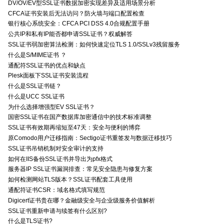
DV/OV/EV型SSL证书数据加密实现差异及适用场景分析
CFCA证书安装后无法访问？防火墙与端口配置检查
银行核心系统安全：CFCA PCI DSS 4.0合规配置手册
公共IP和私有IP能否都申请SSL证书？权威解答
SSL证书弱加密算法检测：如何快速定位TLS 1.0/SSLv3残留服务
什么是S/MIME证书 ？
通配符SSL证书的优点和缺点
Plesk面板下SSL证书安装流程
什么是SSL证书链？
什么是UCC SSL证书
为什么选择增强型EV SSL证书？
国密SSL证书在国产数据库加密通信中的技术标准调整
SSL证书有效期再缩短至47天：安全与便利的博弈
原Comodo用户迁移指南：Sectigo证书重签发与数据迁移技巧
SSL证书吊销机制对安全审计的支持
如何在IIS备份SSL证书并导出为pfx格式
服务器IP SSL证书漏洞排查：常见安全隐患与修复方案
如何检测网站TLS版本？SSL证书配套工具使用
通配符证书CSR：域名格式填写规范
Digicert证书贵在哪？金融级安全与企业级服务价值解析
SSL证书重新申请与续签有什么区别?
什么是TLS证书?