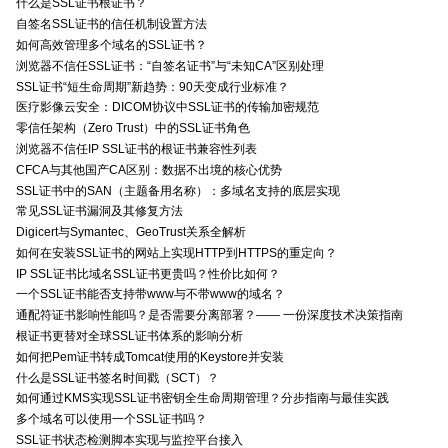
什么是SSL证书根证书？
自签名SSL证书的信任机制设置方法
如何高效管理多个域名的SSL证书？
浏览器不信任SSL证书：“自签名证书”与“未知CA”区别处理
SSL证书“短生命周期”新趋势：90天变成行业标准？
医疗影像云安全：DICOM协议中SSL证书的传输加密规范
零信任架构（Zero Trust）中的SSL证书角色
浏览器不信任IP SSL证书的根证书兼容性列表
CFCA与其他国产CA区别：数据不出境的核心优势
SSL证书中的SAN（主题备用名称）：多域名支持的底层实现
常见SSL证书漏洞及其修复方法
Digicert与Symantec、GeoTrust关系全解析
如何在安装SSL证书的网站上实现HTTP到HTTPS的重定向？
IP SSL证书比域名SSL证书更贵吗？性价比如何？
一个SSL证书能否支持带www与不带www的域名？
通配符证书影响性能吗？是否需要分离部署？—— 一份深度技术决策指南
根证书更替对全球SSL证书体系的影响分析
如何把Pem证书转成Tomcat使用的Keystore并安装
什么是SSL证书签名时间戳（SCT）？
如何通过KMS实现SSL证书密钥全生命周期管理？分步指南与最佳实践
多个域名可以使用一个SSL证书吗？
SSL证书状态检测脚本实现与监控平台接入