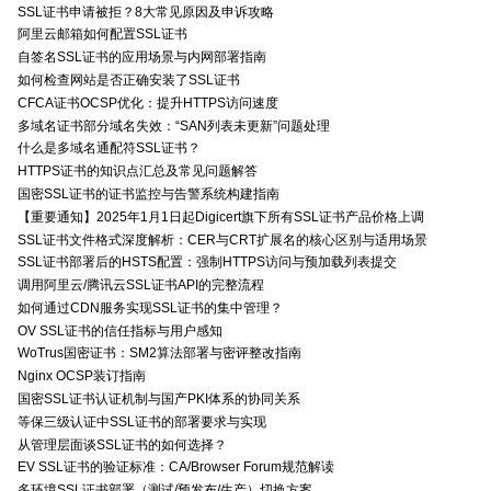
SSL证书申请被拒？8大常见原因及申诉攻略
阿里云邮箱如何配置SSL证书
自签名SSL证书的应用场景与内网部署指南
如何检查网站是否正确安装了SSL证书
CFCA证书OCSP优化：提升HTTPS访问速度
多域名证书部分域名失效：“SAN列表未更新”问题处理
什么是多域名通配符SSL证书？
HTTPS证书的知识点汇总及常见问题解答
国密SSL证书的证书监控与告警系统构建指南
【重要通知】2025年1月1日起Digicert旗下所有SSL证书产品价格上调
SSL证书文件格式深度解析：CER与CRT扩展名的核心区别与适用场景
SSL证书部署后的HSTS配置：强制HTTPS访问与预加载列表提交
调用阿里云/腾讯云SSL证书API的完整流程
如何通过CDN服务实现SSL证书的集中管理？
OV SSL证书的信任指标与用户感知
WoTrus国密证书：SM2算法部署与密评整改指南
Nginx OCSP装订指南
国密SSL证书认证机制与国产PKI体系的协同关系
等保三级认证中SSL证书的部署要求与实现
从管理层面谈SSL证书的如何选择？
EV SSL证书的验证标准：CA/Browser Forum规范解读
多环境SSL证书部署（测试/预发布/生产）切换方案