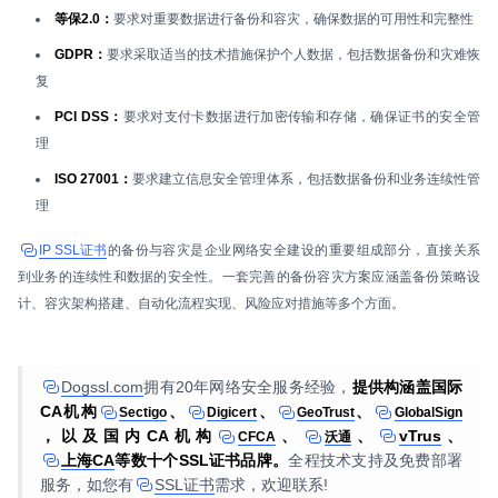
等保2.0：
要求对重要数据进行备份和容灾，确保数据的可用性和完整性
GDPR：
要求采取适当的技术措施保护个人数据，包括数据备份和灾难恢
复
PCI DSS：
要求对支付卡数据进行加密传输和存储，确保证书的安全管
理
ISO 27001：
要求建立信息安全管理体系，包括数据备份和业务连续性管
理
IP SSL证书
的备份与容灾是企业网络安全建设的重要组成部分，直接关系
到业务的连续性和数据的安全性。一套完善的备份容灾方案应涵盖备份策略设
计、容灾架构搭建、自动化流程实现、风险应对措施等多个方面。
Dogssl.com
拥有20年网络安全服务经验，
提供构涵盖国际
CA机构
、
、
、
Sectigo
Digicert
GeoTrust
GlobalSign
，以及国内CA机构
、
、
vTrus
、
CFCA
沃通
上海CA
等数十个SSL证书品牌。
全程技术支持及免费部署
服务，如您有
SSL证书
需求，欢迎联系!