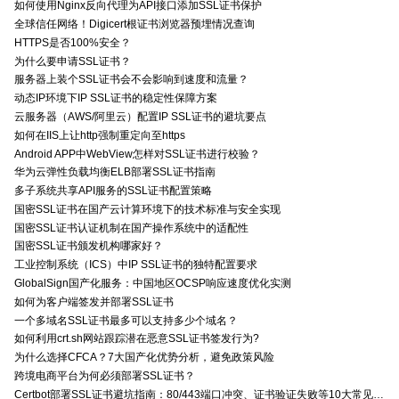
如何使用Nginx反向代理为API接口添加SSL证书保护
全球信任网络！Digicert根证书浏览器预埋情况查询
HTTPS是否100%安全？
为什么要申请SSL证书？
服务器上装个SSL证书会不会影响到速度和流量？
动态IP环境下IP SSL证书的稳定性保障方案
云服务器（AWS/阿里云）配置IP SSL证书的避坑要点
如何在IIS上让http强制重定向至https
Android APP中WebView怎样对SSL证书进行校验？
华为云弹性负载均衡ELB部署SSL证书指南
多子系统共享API服务的SSL证书配置策略
国密SSL证书在国产云计算环境下的技术标准与安全实现
国密SSL证书认证机制在国产操作系统中的适配性
国密SSL证书颁发机构哪家好？
工业控制系统（ICS）中IP SSL证书的独特配置要求
GlobalSign国产化服务：中国地区OCSP响应速度优化实测
如何为客户端签发并部署SSL证书
一个多域名SSL证书最多可以支持多少个域名？
如何利用crt.sh网站跟踪潜在恶意SSL证书签发行为?
为什么选择CFCA？7大国产化优势分析，避免政策风险
跨境电商平台为何必须部署SSL证书？
Certbot部署SSL证书避坑指南：80/443端口冲突、证书验证失败等10大常见问题解决方案