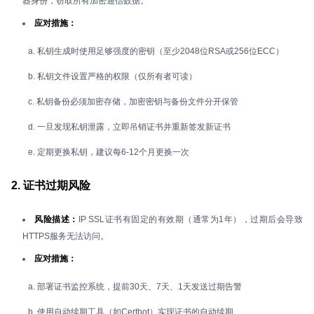
器身份，窃取所有加密通信数据。
应对措施：
a. 私钥生成时使用足够强度的密钥（至少2048位RSA或256位ECC）
b. 私钥文件设置严格的权限（仅所有者可读）
c. 私钥备份必须加密存储，加密密钥与备份文件分开保管
d. 一旦发现私钥泄露，立即吊销证书并重新签发新证书
e. 定期更换私钥，建议每6-12个月更换一次
2. 证书过期风险
风险描述：
IP SSL证书有固定的有效期（通常为1年），过期后会导致
HTTPS服务无法访问。
应对措施：
a. 部署证书监控系统，提前30天、7天、1天发送过期告警
b. 使用自动续期工具（如Certbot）实现证书的自动续期