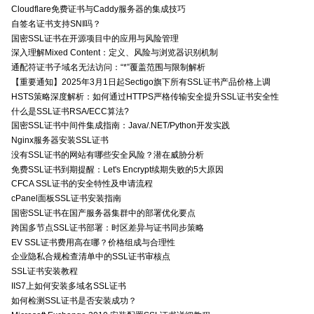
Cloudflare免费证书与Caddy服务器的集成技巧
自签名证书支持SNI吗？
国密SSL证书在开源项目中的应用与风险管理
深入理解Mixed Content：定义、风险与浏览器识别机制
通配符证书子域名无法访问：“*”覆盖范围与限制解析
【重要通知】2025年3月1日起Sectigo旗下所有SSL证书产品价格上调
HSTS策略深度解析：如何通过HTTPS严格传输安全提升SSL证书安全性
什么是SSL证书RSA/ECC算法?
国密SSL证书中间件集成指南：Java/.NET/Python开发实践
Nginx服务器安装SSL证书
没有SSL证书的网站有哪些安全风险？潜在威胁分析
免费SSL证书到期提醒：Let's Encrypt续期失败的5大原因
CFCA SSL证书的安全特性及申请流程
cPanel面板SSL证书安装指南
国密SSL证书在国产服务器集群中的部署优化要点
跨国多节点SSL证书部署：时区差异与证书同步策略
EV SSL证书费用高在哪？价格组成与合理性
企业隐私合规检查清单中的SSL证书审核点
SSL证书安装教程
IIS7上如何安装多域名SSL证书
如何检测SSL证书是否安装成功？