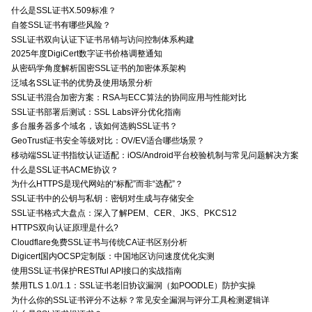
什么是SSL证书X.509标准？
自签SSL证书有哪些风险？
SSL证书双向认证下证书吊销与访问控制体系构建
2025年度DigiCert数字证书价格调整通知
从密码学角度解析国密SSL证书的加密体系架构
泛域名SSL证书的优势及使用场景分析
SSL证书混合加密方案：RSA与ECC算法的协同应用与性能对比
SSL证书部署后测试：SSL Labs评分优化指南
多台服务器多个域名，该如何选购SSL证书？
GeoTrust证书安全等级对比：OV/EV适合哪些场景？
移动端SSL证书指纹认证适配：iOS/Android平台校验机制与常见问题解决方案
什么是SSL证书ACME协议？
为什么HTTPS是现代网站的“标配”而非“选配”？
SSL证书中的公钥与私钥：密钥对生成与存储安全
SSL证书格式大盘点：深入了解PEM、CER、JKS、PKCS12
HTTPS双向认证原理是什么?
Cloudflare免费SSL证书与传统CA证书区别分析
Digicert国内OCSP定制版：中国地区访问速度优化实测
使用SSL证书保护RESTful API接口的实战指南
禁用TLS 1.0/1.1：SSL证书老旧协议漏洞（如POODLE）防护实操
为什么你的SSL证书评分不达标？常见安全漏洞与评分工具检测逻辑详