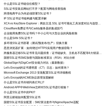
什么是SSL证书链信任模型？
SSL证书安装后网站打不开？配置与网络排查指南
跨境电商平台为何必须部署SSL证书？
IP SSL证书证书链构建与配置详解
XCA vs KeyStore Explorer：两款主流 SSL 证书可视化工具深度对比与选型指南
Cloudflare免费证书与Caddy服务器的集成技巧
企业能用免费SSL证书吗？中小公司与大型企业的风险权衡
什么是SAN SSL证书？
多环境SSL证书部署（测试/预发布/生产）切换方案
恶意浏览器扩展：如何绕过HTTPS实现用户数据窃取？
跨服务器迁移SSL证书常见问题排查：证书链缺失、主机名不匹配等6大错误解决方案
国密SSL证书SM2加密与国际标准算法（RSA）对比分析
GlobalSign与DigiCert安全能力对比（最新数据）
Let's Encrypt的证书透明度（CT）日志：如何查询？
Microsoft Exchange 2013 安装配置SSL证书详细教程
Let's Encrypt的ACME协议原理深度解析
什么是SSL证书吊销列表(CRL)?
Android APP中WebView怎样对SSL证书进行校验？
什么是SSL证书中的PKI?
阿里云邮箱如何配置SSL证书
国密SSL证书安全配置：SM2算法套件与Nginx/Apache适配