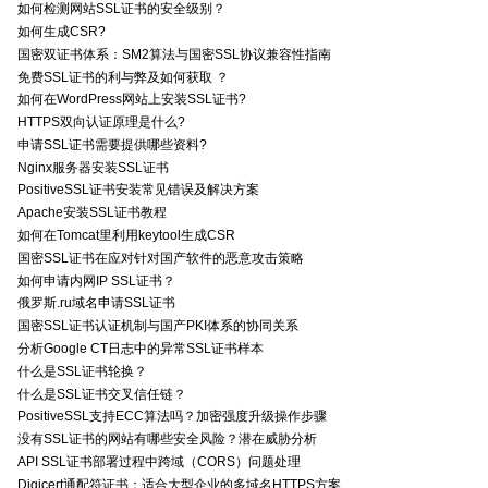
如何检测网站SSL证书的安全级别？
如何生成CSR?
国密双证书体系：SM2算法与国密SSL协议兼容性指南
免费SSL证书的利与弊及如何获取 ？
如何在WordPress网站上安装SSL证书?
HTTPS双向认证原理是什么?
申请SSL证书需要提供哪些资料?
Nginx服务器安装SSL证书
PositiveSSL证书安装常见错误及解决方案
Apache安装SSL证书教程
如何在Tomcat里利用keytool生成CSR
国密SSL证书在应对针对国产软件的恶意攻击策略
如何申请内网IP SSL证书？
俄罗斯.ru域名申请SSL证书
国密SSL证书认证机制与国产PKI体系的协同关系
分析Google CT日志中的异常SSL证书样本
什么是SSL证书轮换？
什么是SSL证书交叉信任链？
PositiveSSL支持ECC算法吗？加密强度升级操作步骤
没有SSL证书的网站有哪些安全风险？潜在威胁分析
API SSL证书部署过程中跨域（CORS）问题处理
Digicert通配符证书：适合大型企业的多域名HTTPS方案