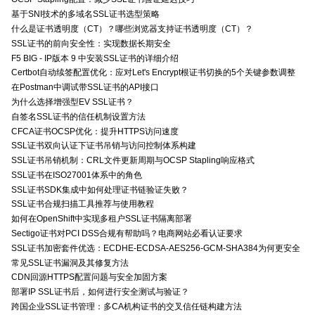
基于SNI技术的多域名SSL证书选型策略
什么是证书透明度（CT）？哪些浏览器支持证书透明度（CT）？
SSL证书的前向安全性：实现数据长期安全
F5 BIG - IP版本 9 中安装SSL证书的详细介绍
Certbot自动续签配置优化：应对Let's Encrypt根证书切换的5个关键参数调整
在Postman中调试带SSL证书的API接口
为什么选择增强型EV SSL证书？
自签名SSL证书的信任机制设置方法
CFCA证书OCSP优化：提升HTTPS访问速度
SSL证书双向认证下证书吊销与访问控制体系构建
SSL证书吊销机制：CRL文件更新周期与OCSP Stapling响应格式
SSL证书在ISO27001体系中的角色
SSL证书SDK集成中如何处理证书链验证失败？
SSL证书合规扫描工具推荐与使用教程
如何在OpenShift中实现多租户SSL证书隔离部署
Sectigo证书对PCI DSS合规有帮助吗？电商网站必看认证要求
SSL证书加密套件优选：ECDHE-ECDSA-AES256-GCM-SHA384为何更安全
常见SSL证书漏洞及其修复方法
CDN回源HTTPS配置问题与安全加固方案
部署IP SSL证书后，如何进行安全测试与验证？
跨国企业SSL证书管理：多CA机构证书的交叉信任链构建方法