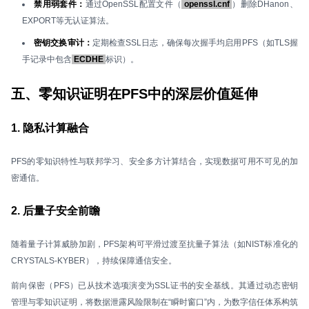
禁用弱套件：
通过OpenSSL配置文件（
openssl.cnf
）删除DHanon、
EXPORT等无认证算法。
密钥交换审计：
定期检查SSL日志，确保每次握手均启用PFS（如TLS握
手记录中包含
ECDHE
标识）。
五、零知识证明在PFS中的深层价值延伸
1. 隐私计算融合
PFS的零知识特性与联邦学习、安全多方计算结合，实现数据可用不可见的加
密通信。
2. 后量子安全前瞻
随着量子计算威胁加剧，PFS架构可平滑过渡至抗量子算法（如NIST标准化的
CRYSTALS-KYBER），持续保障通信安全。
前向保密（PFS）已从技术选项演变为SSL证书的安全基线。其通过动态密钥
管理与零知识证明，将数据泄露风险限制在“瞬时窗口”内，为数字信任体系构筑