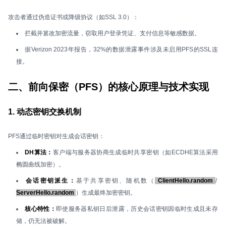
攻击者通过伪造证书或降级协议（如SSL 3.0）：
拦截并篡改加密流量，窃取用户登录凭证、支付信息等敏感数据。
据Verizon 2023年报告，32%的数据泄露事件涉及未启用PFS的SSL连
接。
二、前向保密（PFS）的核心原理与技术实现
1. 动态密钥交换机制
PFS通过临时密钥对生成会话密钥：
DH算法：
客户端与服务器协商生成临时共享密钥（如ECDHE算法采用
椭圆曲线加密）。
会话密钥派生：
基于共享密钥、随机数（
ClientHello.random
/
ServerHello.random
）生成最终加密密钥。
核心特性：
即使服务器私钥日后泄露，历史会话密钥因临时生成且未存
储，仍无法被破解。