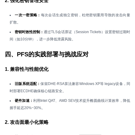
2. 强化密钥管理安全
一次一密策略：
每次会话生成独立密钥，杜绝密钥重用导致的攻击向量
扩散。
密钥时效性控制：
通过TLS会话票证（Session Tickets）设置密钥过期时
间（如10分钟），进一步降低泄露风险。
四、PFS的实践部署与挑战应对
1. 兼容性与性能优化
旧版系统适配：
保留DHE-RSA算法兼容Windows XP等 legacy设备，同
时部署ECDHE确保核心链路安全。
硬件加速：
利用Intel QAT、AMD SEV技术提升椭圆曲线计算效率，降低
握手延迟20%~30%。
2. 攻击面最小化策略