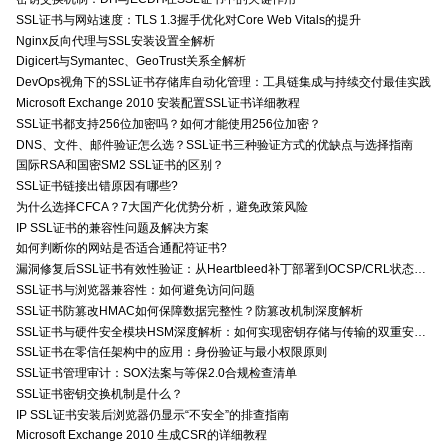
SSL证书与网站速度：TLS 1.3握手优化对Core Web Vitals的提升
Nginx反向代理与SSL安装设置全解析
Digicert与Symantec、GeoTrust关系全解析
DevOps视角下的SSL证书存储库自动化管理：工具链集成与持续交付最佳实践
Microsoft Exchange 2010 安装配置SSL证书详细教程
SSL证书都支持256位加密吗？如何才能使用256位加密？
DNS、文件、邮件验证怎么选？SSL证书三种验证方式的优缺点与选择指南
国际RSA和国密SM2 SSL证书的区别？
SSL证书链接出错原因有哪些?
为什么选择CFCA？7大国产化优势分析，避免政策风险
IP SSL证书的兼容性问题及解决方案
如何判断你的网站是否适合通配符证书?
漏洞修复后SSL证书有效性验证：从Heartbleed补丁部署到OCSP/CRL状态检查的全链路确认方法
SSL证书与浏览器兼容性：如何避免访问问题
SSL证书防篡改HMAC如何保障数据完整性？防篡改机制深度解析
SSL证书与硬件安全模块HSM深度解析：如何实现密钥存储与传输的双重安全防护？
SSL证书在零信任架构中的应用：身份验证与最小权限原则
SSL证书管理审计：SOX法案与等保2.0合规检查清单
SSL证书密钥交换机制是什么？
IP SSL证书安装后浏览器仍显示“不安全”的排查指南
Microsoft Exchange 2010 生成CSR的详细教程