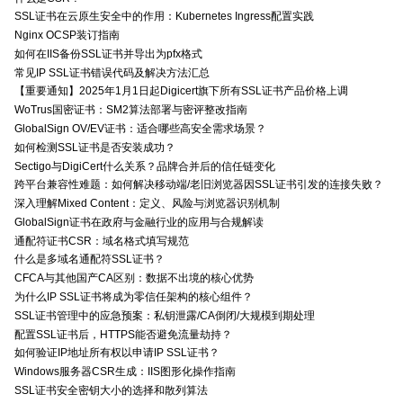
SSL证书在云原生安全中的作用：Kubernetes Ingress配置实践
Nginx OCSP装订指南
如何在IIS备份SSL证书并导出为pfx格式
常见IP SSL证书错误代码及解决方法汇总
【重要通知】2025年1月1日起Digicert旗下所有SSL证书产品价格上调
WoTrus国密证书：SM2算法部署与密评整改指南
GlobalSign OV/EV证书：适合哪些高安全需求场景？
如何检测SSL证书是否安装成功？
Sectigo与DigiCert什么关系？品牌合并后的信任链变化
跨平台兼容性难题：如何解决移动端/老旧浏览器因SSL证书引发的连接失败？
深入理解Mixed Content：定义、风险与浏览器识别机制
GlobalSign证书在政府与金融行业的应用与合规解读
通配符证书CSR：域名格式填写规范
什么是多域名通配符SSL证书？
CFCA与其他国产CA区别：数据不出境的核心优势
为什么IP SSL证书将成为零信任架构的核心组件？
SSL证书管理中的应急预案：私钥泄露/CA倒闭/大规模到期处理
配置SSL证书后，HTTPS能否避免流量劫持？
如何验证IP地址所有权以申请IP SSL证书？
Windows服务器CSR生成：IIS图形化操作指南
SSL证书安全密钥大小的选择和散列算法