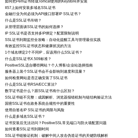
如何把Pem证书转成Tomcat使用的Keystore并安装
IIS7上如何安装多域名SSL证书
金融行业为何必须为API接口部署IP SSL证书？
什么是SSL证书吊销？
从管理层面谈SSL证书的如何选择？
IP SSL证书是否支持多IP绑定？配置限制说明
SSL证书到期监控全攻略：自动化提醒工具与管理最佳实践
有效监控SSL证书状态和健康状况的方法
1个域名绑定2个不同IP，应该用什么SSL证书？
什么是SSL证书X.509标准？
PositiveSSL适合哪些网站？个人博客/企业站选择指南
服务器上装个SSL证书会不会影响到速度和流量？
如何检查网站是否正确安装了SSL证书
什么是SSL证书RSA/ECC算法?
数字证书是什么？跟SSL证书有什么区别？
SSL证书链不完整：成因解析、浏览器报错机制与链结构验证方法
国密SSL证书在政务系统合规性中的重要性
使用自签名IP SSL证书的局限与风险
什么是多域名SSL证书？
证书安装后无法访问？PositiveSSL常见端口与防火墙配置问题
如何查看SSL证书到期时间
SSL证书链验证机制：破解中间人攻击伪造证书的关键防线解析