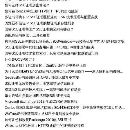
如何选择SSL证书加密算法？
如何在Tomcat中实现HTTP到HTTPS的自动跳转
多证书环境下IP SSL证书匹配规则：SNI技术原理与配置实践
浏览器不信任IP SSL证书的根证书兼容性列表
国密SSL证书和国产SSL证书的区别有哪些？
通配符证书调试：工具链推荐
移动端SSL证书指纹认证适配：iOS/Android平台校验机制与常见问题解决方案
SSL证书部署中的端口占用问题：443端口冲突排查与解决
国密SSL证书技术文档索引：从标准到白皮书的权威资源汇总
什么是OCSP装订？
【紧急通知】3月10日起，DigiCert数字证书价格上调
为什么某些Let's Encrypt证书无法在CT日志中追踪？——深入解析证书透明度与Let's Encrypt的关系
Geotrust证书吊销原因TOP3：预防比修复更重要
SSL证书无效警告处理：浏览器错误信息解读
双算法SSL证书技术实现：一套证书解决所有场景
华为云弹性负载均衡ELB部署SSL证书指南
Microsoft Exchange 2013 生成CSR的详细教程
Certbot部署SSL证书避坑指南：80/443端口冲突、证书验证失败等10大常见问题解决方案
WoTrus证书申请流程：从材料准备到签发全攻略
如何备份和恢复Exchange 2010的SSL证书
Wireshark抓包分析：HTTPS通信中的证书验证过程