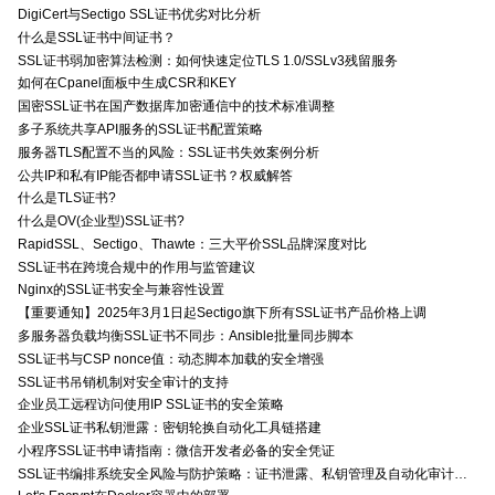
DigiCert与Sectigo SSL证书优劣对比分析
什么是SSL证书中间证书？
SSL证书弱加密算法检测：如何快速定位TLS 1.0/SSLv3残留服务
如何在Cpanel面板中生成CSR和KEY
国密SSL证书在国产数据库加密通信中的技术标准调整
多子系统共享API服务的SSL证书配置策略
服务器TLS配置不当的风险：SSL证书失效案例分析
公共IP和私有IP能否都申请SSL证书？权威解答
什么是TLS证书?
什么是OV(企业型)SSL证书?
RapidSSL、Sectigo、Thawte：三大平价SSL品牌深度对比
SSL证书在跨境合规中的作用与监管建议
Nginx的SSL证书安全与兼容性设置
【重要通知】2025年3月1日起Sectigo旗下所有SSL证书产品价格上调
多服务器负载均衡SSL证书不同步：Ansible批量同步脚本
SSL证书与CSP nonce值：动态脚本加载的安全增强
SSL证书吊销机制对安全审计的支持
企业员工远程访问使用IP SSL证书的安全策略
企业SSL证书私钥泄露：密钥轮换自动化工具链搭建
小程序SSL证书申请指南：微信开发者必备的安全凭证
SSL证书编排系统安全风险与防护策略：证书泄露、私钥管理及自动化审计技术要点