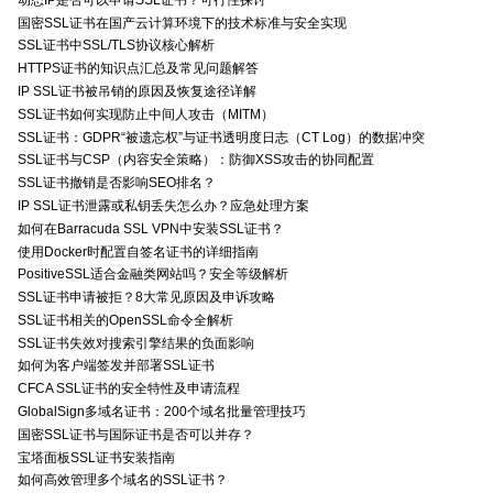
国密SSL证书在国产云计算环境下的技术标准与安全实现
SSL证书中SSL/TLS协议核心解析
HTTPS证书的知识点汇总及常见问题解答
IP SSL证书被吊销的原因及恢复途径详解
SSL证书如何实现防止中间人攻击（MITM）
SSL证书：GDPR“被遗忘权”与证书透明度日志（CT Log）的数据冲突
SSL证书与CSP（内容安全策略）：防御XSS攻击的协同配置
SSL证书撤销是否影响SEO排名？
IP SSL证书泄露或私钥丢失怎么办？应急处理方案
如何在Barracuda SSL VPN中安装SSL证书？
使用Docker时配置自签名证书的详细指南
PositiveSSL适合金融类网站吗？安全等级解析
SSL证书申请被拒？8大常见原因及申诉攻略
SSL证书相关的OpenSSL命令全解析
SSL证书失效对搜索引擎结果的负面影响
如何为客户端签发并部署SSL证书
CFCA SSL证书的安全特性及申请流程
GlobalSign多域名证书：200个域名批量管理技巧
国密SSL证书与国际证书是否可以并存？
宝塔面板SSL证书安装指南
如何高效管理多个域名的SSL证书？