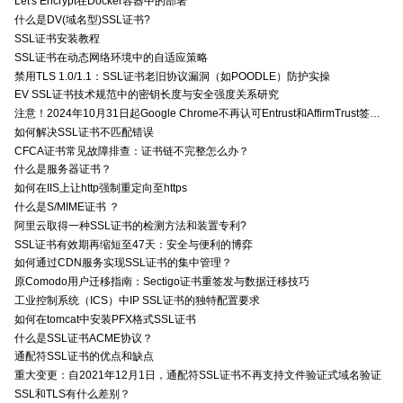
Let's Encrypt在Docker容器中的部署
什么是DV(域名型)SSL证书?
SSL证书安装教程
SSL证书在动态网络环境中的自适应策略
禁用TLS 1.0/1.1：SSL证书老旧协议漏洞（如POODLE）防护实操
EV SSL证书技术规范中的密钥长度与安全强度关系研究
注意！2024年10月31日起Google Chrome不再认可Entrust和AffirmTrust签发的TLS证书
如何解决SSL证书不匹配错误
CFCA证书常见故障排查：证书链不完整怎么办？
什么是服务器证书？
如何在IIS上让http强制重定向至https
什么是S/MIME证书 ？
阿里云取得一种SSL证书的检测方法和装置专利?
SSL证书有效期再缩短至47天：安全与便利的博弈
如何通过CDN服务实现SSL证书的集中管理？
原Comodo用户迁移指南：Sectigo证书重签发与数据迁移技巧
工业控制系统（ICS）中IP SSL证书的独特配置要求
如何在tomcat中安装PFX格式SSL证书
什么是SSL证书ACME协议？
通配符SSL证书的优点和缺点
重大变更：自2021年12月1日，通配符SSL证书不再支持文件验证式域名验证
SSL和TLS有什么差别？