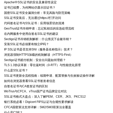
Apache中SSL证书的安全及兼容性设定
证书已续费，为何网站仍显示旧证书？
国密SSL证书安全漏洞分析：常见风险与防范策略
SSL证书安装后，无法通过https://打开访问
代码签名证书与SSL证书：应用场景切勿混淆
GeoTrust证书吊销申请：忘记私钥后的应急处理流程
在内网服务中使用自签名SSL证书的建议
Sectigo证书吊销机制解析：什么情况下会被吊销？
安装SSL证书必须要有独立IP吗？
IP SSL证书是否支持SNI（服务器名称指示）技术？
浏览器强制HTTPS加载的机制解读（HTTPS-First）
Sectigo证书赔付机制：安全出问题如何理赔？
TLS 1.3协议革新：零往返时间（0-RTT）与性能优化原理
什么是SSL证书？
SSL证书更新全流程指南：续期申请、配置替换与生效验证操作详解
如何在浏览器查看SSL证书签发者信息
自签名证书与CA签发证书的区别
WoTrus与CFCA、vTrus国产证书品牌定位对比
SSL证书格式大盘点：深入了解PEM、CER、JKS、PKCS12
银行系统必看！Digicert FIPS认证与合规性要求解读
CFCA国密算法支持详解：SM2/SM3双算法全覆盖
什么是CSR？