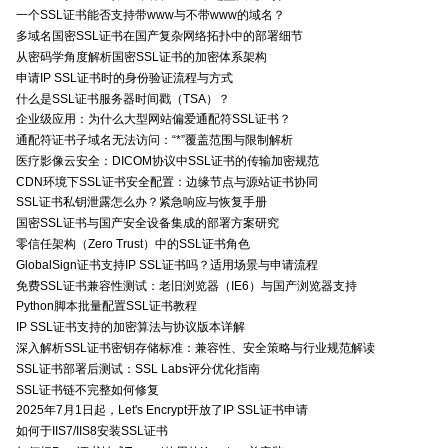
一个SSL证书能否支持带www与不带www的域名？
多域名国密SSL证书在国产复杂网络拓扑中的部署细节
从密码学角度解析国密SSL证书的加密体系架构
申请IP SSL证书时的身份验证流程与方式
什么是SSL证书服务器时间戳（TSA）？
企业级应用：为什么大型网站偏爱通配符SSL证书？
通配符证书子域名无法访问：“*”覆盖范围与限制解析
医疗影像云安全：DICOM协议中SSL证书的传输加密规范
CDN环境下SSL证书安全配置：边缘节点与源站证书协同
SSL证书私钥泄露怎么办？紧急响应与恢复手册
国密SSL证书与国产安全设备集成的部署方案研究
零信任架构（Zero Trust）中的SSL证书角色
GlobalSign证书支持IP SSL证书吗？适用场景与申请流程
免费SSL证书兼容性测试：老旧浏览器（IE6）与国产浏览器支持
Python脚本批量配置SSL证书教程
IP SSL证书支持的加密算法与协议版本详解
深入解析SSL证书密钥存储标准：兼容性、安全策略与行业规范解读
SSL证书部署后测试：SSL Labs评分优化指南
SSL证书链不完整如何修复
2025年7月1日起，Let's Encrypt开放了IP SSL证书申请
如何于IIS7/IIS8安装SSL证书