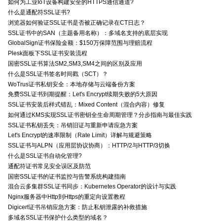
如何为工业IoT设备构建安全的HTTPS通信通道?
什么是通配符SSL证书?
浏览器如何验证SSL证书是否被正确记录在CT日志？
SSL证书中的SAN（主题备用名称）：多域名支持的底层实现
GlobalSign证书保险金额：$150万保障范围与理赔流程
Plesk面板下SSL证书安装流程
国密SSL证书算法SM2,SM3,SM4之间的区别及应用
什么是SSL证书签名时间戳（SCT）？
WoTrus证书私钥安全：本地存储与云端备份方案
免费SSL证书到期提醒：Let's Encrypt续期失败的5大原因
SSL证书安装后样式错乱：Mixed Content（混合内容）修复
如何通过KMS实现SSL证书密钥全生命周期管理？分步指南与最佳实践
SSL证书私钥丢失：吊销旧证与重新申请应急方案
Let's Encrypt的速率限制（Rate Limit）详解与规避策略
SSL证书与ALPN（应用层协议协商）：HTTP/2与HTTP/3切换
什么是SSL证书自动化管理?
通配符证书常见安全误区及防范
国密SSL证书的证书监控与告警系统构建指南
混合云多集群SSL证书同步：Kubernetes Operator的设计与实践
Nginx服务器中Http到Https的重定向设置教程
Digicert证书吊销应急方案：防止私钥泄露的补救措施
多域名SSL证书保护什么类型的域名？