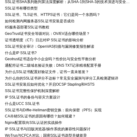
SSL证书SHA系列散列算法深度解析：从SHA-1到SHA-3的技术演进与安全特性
SSL证书有哪些类型
SSL证书、TLS证书、HTTPS证书：它们是同一个东西吗？
如何检测内网服务器SSL证书安装是否成功
IIS服务器部署SSL证书教程
GeoTrust证书安全等级对比：OV/EV适合哪些场景？
证书透明度（CT）日志对IP SSL证书的影响分析
SSL证书安全审计：OpenVAS扫描与漏洞修复报告解读
什么是IP SSL证书?
Geotrust证书适合中小企业吗？性价比与安全性平衡分析
通配符证书二级域名验证失败：DNS TXT记录精准配置手册
为什么SSL证书配置好验证文件，证书一直未签发？
为什么你的SSL证书评分不达标？常见安全漏洞与评分工具检测逻辑详
SSL证书安装后如何优化？开启OCSP Stapling和HSTS
SSL证书完整性保护机制深度解析
IP SSL证书的备份与容灾方案设计
什么是UCC SSL证书
SSL证书与Diffie-Hellman密钥交换：前向保密（PFS）实现
CA吊销SSL证书的原因有哪些？如何规避？
Nginx配置双向SSL认证的实战操作
IP SSL证书与旧版浏览器/操作系统的兼容性问题探讨
WoTrus与CFCA 对比：国密SSL证书选型关键差异