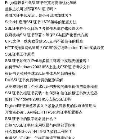
Edge端设备中SSL证书带宽与资源优化策略
虚拟主机可以部署SSL证书吗？
多域名证书颁发后，是否可以增加域名？
Safari中启用SSL证书HSTS策略的配置方法
SSL证书在什么目录？各操作系统存储位置大全
政府机构SSL证书部署：等保2.0与国产化替代方案
CRL文件下载失败导致SSL证书不被信任的排查
HTTPS拖慢网站速度？OCSP装订与Session Ticket实战调优
SSL证书工作原理
SSL证书如何在IPv6与多宿主环境中实现无缝兼容？
如何于Windows 2003 IIS6上生成CSR证书请求文件
根证书更替对全球SSL证书体系的影响分析
DV SSL证书免费和付费的区别详解
从免费到付费：企业SSL证书升级的商业价值与决策模型
SSL证书的根证书安装：如何添加信任的根证书到浏览器
如何于Windows 2003 IIS6安装SSL证书
Digicert证书重签发多久？紧急故障恢复的快速通道用法
开发者必读：API接口HTTPS化的证书配置要点
SSL证书中的数字签名是什么？
自签名SSL证书的应用场景与内网部署指南
什么是DNS-over-HTTPS？如何工作的？
申请SSL证书时，怎样正确填写绑定域名？