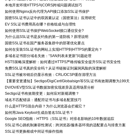
本地开发环境HTTPS与CORS跨域问题调试技巧
如何使用Nginx反向代理为API接口添加SSL证书保护
国密SSL证书认证中的双因素认证（国密算法）应用研究
EV SSL证书费用高在哪？价格组成与合理性
如何使用SSL证书保护WebSocket接口通信安全?
为什么说SSL证书是反钓鱼的第一道防线？原理说明
国密SSL证书在国产服务器集群中的部署优化要点
如何在安装SSL证书的网站上实现HTTP到HTTPS的重定向？
多域名证书部分域名失效：“SAN列表未更新”问题处理
HSTS策略深度解析：如何通过HTTPS严格传输安全提升SSL证书安全性
免费SSL证书真的安全吗？从证书链验证到漏洞风险的深度解析
SSL证书被吊销后仍显示有效：CRL/OCSP缓存清理方法
【重要变更通知】Sectigo/DigiCert/Globalsign等SSL证书有效期调整为199天
DV/OV/EV型SSL证书数据加密实现差异及适用场景分析
Sectigo证书有效期变更：如何应对新规调整？
域名不匹配错误：通配符证书与多域名配置技巧
什么是HTTPS混合内容？为什么浏览器会拦截它？
如何用Java Keytool生成自签名SSL证书？
Google SEO指南：HTTPS（SSL证书）对排名影响的10年数据追踪
SSL证书心跳机制兼容性测试：跨浏览器/服务器环境的适配要点与排查方案
SSL证书更换根或中间证书操作指南