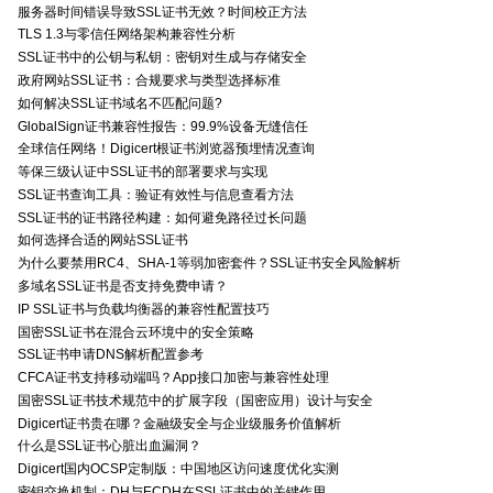
服务器时间错误导致SSL证书无效？时间校正方法
TLS 1.3与零信任网络架构兼容性分析
SSL证书中的公钥与私钥：密钥对生成与存储安全
政府网站SSL证书：合规要求与类型选择标准
如何解决SSL证书域名不匹配问题?
GlobalSign证书兼容性报告：99.9%设备无缝信任
全球信任网络！Digicert根证书浏览器预埋情况查询
等保三级认证中SSL证书的部署要求与实现
SSL证书查询工具：验证有效性与信息查看方法
SSL证书的证书路径构建：如何避免路径过长问题
如何选择合适的网站SSL证书
为什么要禁用RC4、SHA-1等弱加密套件？SSL证书安全风险解析
多域名SSL证书是否支持免费申请？
IP SSL证书与负载均衡器的兼容性配置技巧
国密SSL证书在混合云环境中的安全策略
SSL证书申请DNS解析配置参考
CFCA证书支持移动端吗？App接口加密与兼容性处理
国密SSL证书技术规范中的扩展字段（国密应用）设计与安全
Digicert证书贵在哪？金融级安全与企业级服务价值解析
什么是SSL证书心脏出血漏洞？
Digicert国内OCSP定制版：中国地区访问速度优化实测
密钥交换机制：DH与ECDH在SSL证书中的关键作用