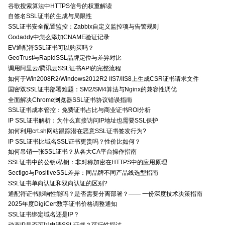
谷歌搜索算法中HTTPS信号的权重解读
自签名SSL证书的生成与局限性
SSL证书安全配置监控：Zabbix自定义监控项与告警规则
Godaddy中怎么添加CNAME验证记录
EV通配符SSL证书可以购买吗？
GeoTrust与RapidSSL品牌定位与差异对比
调用阿里云/腾讯云SSL证书API的完整流程
如何于Win2008R2/Windows2012R2 IIS7/IIS8上生成CSR证书请求文件
国密双SSL证书部署难题：SM2/SM4算法与Nginx的兼容性调优
全面解决Chrome浏览器SSL证书协议错误指南
SSL证书成本管控：免费证书占比与商业证书ROI分析
IP SSL证书解析：为什么直接访问IP地址也需要SSL保护
如何利用crt.sh网站跟踪潜在恶意SSL证书签发行为?
IP SSL证书比域名SSL证书更贵吗？性价比如何？
如何吊销一张SSL证书？从各大CA平台操作指南
SSL证书中的公钥/私钥：非对称加密在HTTPS中的应用原理
Sectigo与PositiveSSL差异：同品牌不同产品线选型指南
SSL证书单向认证和双向认证的区别?
通配符证书影响性能吗？是否需要分离部署？—— 一份深度技术决策指南
2025年度DigiCert数字证书价格调整通知
SSL证书绑定域名还是IP？
动态IP是否可以申请SSL证书？可行性探讨