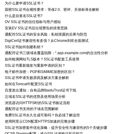
为什么要申请SSL证书？
国密SSL证书合规性要求：等保2.0、密评、关保标准全解析
什么是自签名SSL证书?
OV SSL证书的信任指标与用户感知
安装EV SSL证书后出现警告的排查思路
通配符SSL证书的安全风险：私钥泄露的后果与防范
DigiCert证书兼容性有多强？从Chrome到IE全面测试
SSL证书如何创建私钥？
通配符证书三级域名覆盖陷阱：*.app.example.com的合法性分析
如何检测网站TLS版本？SSL证书配套工具使用
SSL证书重新颁发与重新申请的区别？
电子邮件加密：PGP和S/MIME加密的区别？
SSL证书申请失败原因及解决方案全解析
如何在Tomcat中配置SSL证书
百度发出通知：自有品牌BaiduTrust证书下线
泛域名SSL证书的优势及使用场景分析
浏览器访问HTTPS时的SSL证书验证流程
通配符证书支持的子域名范围解析
免费SSL证书永久生成可靠吗？你必须了解这些
使用阿里云CDN配置HTTPS加速的完整步骤
SSL证书加密套件优化策略：提升安全性与兼容性的5个关键步骤
OCSP Stapling配置：减少SSL证书验证延迟技巧