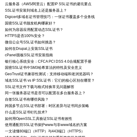
云服务器（AWS/阿里云）配置IP SSL证书的避坑要点
SSL证书安装到域名上还是服务器上？
Digicert多域名证书管理技巧：一张证书覆盖多个业务线
国密SSL证书颁发机构哪家好？
如何为容器应用配置动态SSL证书？
HTTPS是否100%安全？
微信公众号SSL证书如何挑选？
如何在Drupal上安装SSL证书
cPanel面板SSL证书安装指南
银行核心系统安全：CFCA PCI DSS 4.0合规配置手册
国密SSL证书中SM3哈希算法的特性及安全意义
GeoTrust证书兼容性测试：支持移动端和老浏览器吗？
域名SSL证书 vs IP SSL证书：它们的核心区别在哪里？
SSL证书文件下载与格式转换常见问题解答
同一张服务器证书是否可以配置在多台服务器上？
自签SSL证书有哪些风险？
跨国多节点SSL证书部署：时区差异与证书同步策略
什么是SSL证书钉扎技术?
如何用OpenSSL工具验证SSL证书有效性
使用通配符SSL证书保护www与非www域名的方案
一文读懂80端口（HTTP）与443端口（HTTPS）