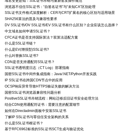
域名变更必知：SSL证书吊销与重新签发操作规范
浏览器不信任SSL证书：“自签名证书”与“未知CA”区别处理
SSL证书文件格式深度解析：CER与CRT扩展名的核心区别与适用场景
SHA256算法的普及与兼容性要求
DV SSL证书/OV SSL证书/EV SSL证书有什么区别？企业应该怎么选择？
中文域名如何申请SSL证书？
CFCA证书是否支持国际算法？双算法适配方案
什么是SSL证书链？
什么是EV(增强型)SSL证书?
什么叫替换SSL证书?
CDN是否支持通配符SSL证书？
SSL证书透明度日志（CT Log）部署指南
国密SSL证书中间件集成指南：Java/.NET/Python开发实践
IP SSL证书在跨国CDN节点中的应用
OCSP响应异常导致HTTPS验证失败的解决方法
国密SSL证书浏览器兼容性问题分析
PositiveSSL证书吊销流程：网站迁移后旧证书安全处理方法
结合CDN使用通配符证书：需要注意的配置细节
如何在Directadmin面板中安装SSL证书
了解IP SSL证书与零信任安全架构的关系
什么是SSL证书根证书？
基于RFC6962标准的SSL证书SCT生成与验证优化