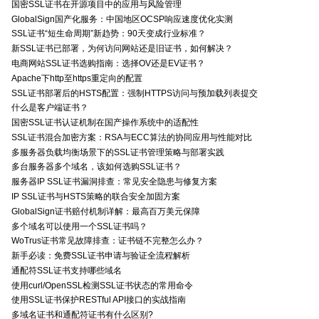
国密SSL证书在开源项目中的应用与风险管理
GlobalSign国产化服务：中国地区OCSP响应速度优化实测
SSL证书“短生命周期”新趋势：90天变成行业标准？
新SSL证书已部署，为何访问网站还是旧证书，如何解决？
电商网站SSL证书选购指南：选择OV还是EV证书？
Apache下http至https重定向的配置
SSL证书部署后的HSTS配置：强制HTTPS访问与预加载列表提交
什么是客户端证书？
国密SSL证书认证机制在国产操作系统中的适配性
SSL证书混合加密方案：RSA与ECC算法的协同应用与性能对比
多服务器负载均衡场景下的SSL证书管理策略与部署实践
多台服务器多个域名，该如何选购SSL证书？
服务器IP SSL证书漏洞排查：常见安全隐患与修复方案
IP SSL证书与HSTS策略的联合安全加固方案
GlobalSign证书赔付机制详解：最高百万美元保障
多个域名可以使用一个SSL证书吗？
WoTrus证书常见故障排查：证书链不完整怎么办？
新手必读：免费SSL证书申请与验证全流程解析
通配符SSL证书支持哪些域名
使用curl/OpenSSL检测SSL证书状态的常用命令
使用SSL证书保护RESTful API接口的实战指南
多域名证书和通配符证书有什么区别?