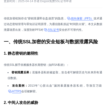
更新时间：2025-04-14 作者:Dogssl免费SSL证书申请
传统加密机制存在“密钥泄露即全盘崩溃”的隐患，
前向保密（PFS）
技术通
过动态密钥管理与零知识证明原理，为通信隐私筑起“时间防火墙”。本文从数据
泄露场景出发，深度剖析PFS对
SSL证书
安全的不可替代性。
一、传统SSL加密的安全短板与数据泄露风险
1. 静态密钥的脆弱性
传统SSL握手依赖服务器长期密钥（如RSA私钥）：
密钥泄露后果：
若服务器私钥被盗取，攻击者可解密历史与未来所有通
信数据。
攻击案例：
2013年“心脏出血”漏洞暴露服务器私钥，导致百万级
HTTPS
会话被解密。
2. 中间人攻击的威胁