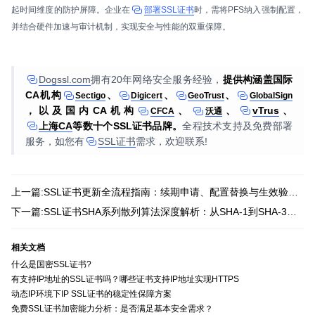
起时间维度的防护屏障。企业在
部署SSL证书
时，需将PFS纳入强制配置，
并结合硬件加速与审计机制，实现安全与性能的双重保障。
Dogssl.com
拥有20年网络安全服务经验，
提供构涵盖国际
CA机构
、
、
、
Sectigo
Digicert
GeoTrust
GlobalSign
，以及国内CA机构
、
、
vTrus
、
CFCA
沃通
上海CA
等数十个SSL证书品牌。
全程技术支持及免费部署
服务，如您有
SSL证书
需求，欢迎联系!
上一篇:SSL证书更新全流程指南：续期申请、配置替换与生效验证操作详解
下一篇:SSL证书SHA系列散列算法深度解析：从SHA-1到SHA-3的技术演进与安全特性
相关文档
什么是国密SSL证书?
有支持IP地址的SSL证书吗？哪些证书支持IP地址实现HTTPS
动态IP环境下IP SSL证书的稳定性保障方案
免费SSL证书加密能力分析：是否满足基本安全需求？