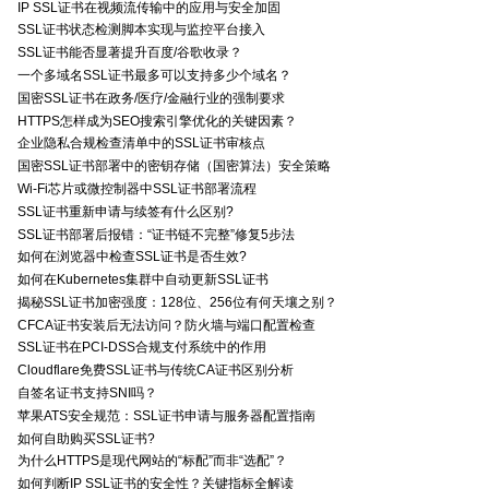
IP SSL证书在视频流传输中的应用与安全加固
SSL证书状态检测脚本实现与监控平台接入
SSL证书能否显著提升百度/谷歌收录？
一个多域名SSL证书最多可以支持多少个域名？
国密SSL证书在政务/医疗/金融行业的强制要求
HTTPS怎样成为SEO搜索引擎优化的关键因素？
企业隐私合规检查清单中的SSL证书审核点
国密SSL证书部署中的密钥存储（国密算法）安全策略
Wi-Fi芯片或微控制器中SSL证书部署流程
SSL证书重新申请与续签有什么区别?
SSL证书部署后报错：“证书链不完整”修复5步法
如何在浏览器中检查SSL证书是否生效?
如何在Kubernetes集群中自动更新SSL证书
揭秘SSL证书加密强度：128位、256位有何天壤之别？
CFCA证书安装后无法访问？防火墙与端口配置检查
SSL证书在PCI-DSS合规支付系统中的作用
Cloudflare免费SSL证书与传统CA证书区别分析
自签名证书支持SNI吗？
苹果ATS安全规范：SSL证书申请与服务器配置指南
如何自助购买SSL证书?
为什么HTTPS是现代网站的“标配”而非“选配”？
如何判断IP SSL证书的安全性？关键指标全解读