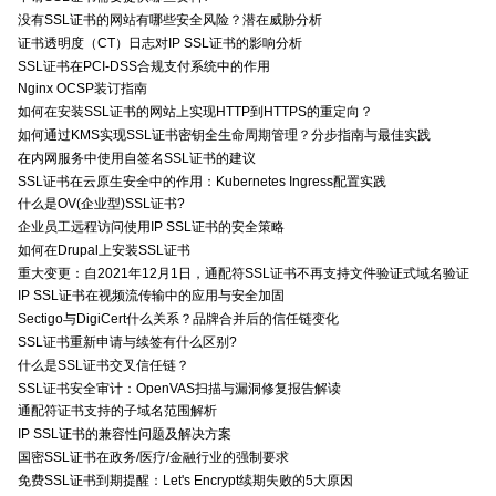
没有SSL证书的网站有哪些安全风险？潜在威胁分析
证书透明度（CT）日志对IP SSL证书的影响分析
SSL证书在PCI-DSS合规支付系统中的作用
Nginx OCSP装订指南
如何在安装SSL证书的网站上实现HTTP到HTTPS的重定向？
如何通过KMS实现SSL证书密钥全生命周期管理？分步指南与最佳实践
在内网服务中使用自签名SSL证书的建议
SSL证书在云原生安全中的作用：Kubernetes Ingress配置实践
什么是OV(企业型)SSL证书?
企业员工远程访问使用IP SSL证书的安全策略
如何在Drupal上安装SSL证书
重大变更：自2021年12月1日，通配符SSL证书不再支持文件验证式域名验证
IP SSL证书在视频流传输中的应用与安全加固
Sectigo与DigiCert什么关系？品牌合并后的信任链变化
SSL证书重新申请与续签有什么区别?
什么是SSL证书交叉信任链？
SSL证书安全审计：OpenVAS扫描与漏洞修复报告解读
通配符证书支持的子域名范围解析
IP SSL证书的兼容性问题及解决方案
国密SSL证书在政务/医疗/金融行业的强制要求
免费SSL证书到期提醒：Let's Encrypt续期失败的5大原因