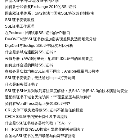
自签名证书与CA签发证书的区别
如何备份和恢复Exchange 2010的SSL证书
国密双证书体系：SM2算法与国密SSL协议兼容性指南
SSL证书安装教程
SSL证书工作原理
在Postman中调试带SSL证书的API接口
DV/OV/EV型SSL证书数据加密实现差异及适用场景分析
DigiCert与Sectigo SSL证书优劣对比分析
什么是多域名通配符SSL证书？
云服务器（AWS/阿里云）配置IP SSL证书的避坑要点
如何选择合适的网站SSL证书
多服务器负载均衡SSL证书不同步：Ansible批量同步脚本
SSL证书安装后，无法通过https://打开访问
什么是服务器证书？
SSL证书SHA系列散列算法深度解析：从SHA-1到SHA-3的技术演进与安全特性
通配符证书子域名无法访问：“*”覆盖范围与限制解析
如何在WordPress网站上安装SSL证书?
CRL文件下载失败导致SSL证书不被信任的排查
CFCA SSL证书的安全特性及申请流程
什么是SSL证书服务器时间戳（TSA）？
HTTPS怎样成为SEO搜索引擎优化的关键因素？
自签名SSL证书的应用场景与内网部署指南