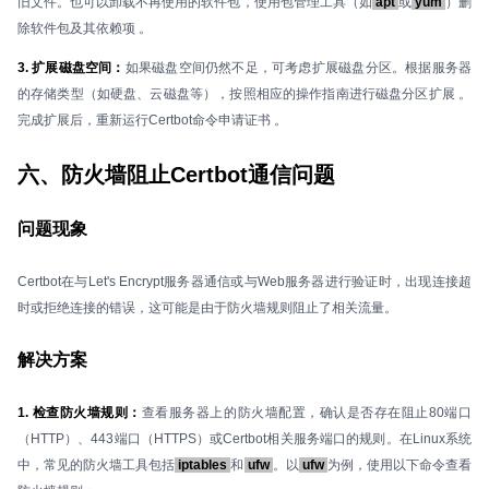
旧文件。也可以卸载不再使用的软件包，使用包管理工具（如
apt
或
yum
）删
除软件包及其依赖项 。
3. 扩展磁盘空间：
如果磁盘空间仍然不足，可考虑扩展磁盘分区。根据服务器
的存储类型（如硬盘、云磁盘等），按照相应的操作指南进行磁盘分区扩展 。
完成扩展后，重新运行Certbot命令申请证书 。
六、防火墙阻止Certbot通信问题
问题现象
Certbot在与Let's Encrypt服务器通信或与Web服务器进行验证时，出现连接超
时或拒绝连接的错误，这可能是由于防火墙规则阻止了相关流量。
解决方案
1. 检查防火墙规则：
查看服务器上的防火墙配置，确认是否存在阻止80端口
（HTTP）、443端口（HTTPS）或Certbot相关服务端口的规则。在Linux系统
中，常见的防火墙工具包括
iptables
和
ufw
。以
ufw
为例，使用以下命令查看