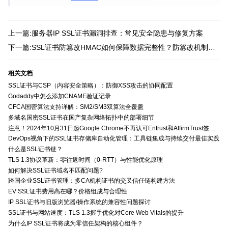
上一篇:服务器IP SSL证书漏洞排查：常见安全隐患与修复方案
下一篇:SSL证书防篡改HMAC如何保障数据完整性？防篡改机制深度解析
相关文档
SSL证书与CSP（内容安全策略）：防御XSS攻击的协同配置
Godaddy中怎么添加CNAME验证记录
CFCA国密算法支持详解：SM2/SM3双算法全覆盖
多域名国密SSL证书在国产复杂网络拓扑中的部署细节
注意！2024年10月31日起Google Chrome不再认可Entrust和AffirmTrust签发的TLS证书
DevOps视角下的SSL证书存储库自动化管理：工具链集成与持续交付最佳实践
什么是SSL证书链？
TLS 1.3协议革新：零往返时间（0-RTT）与性能优化原理
如何解决SSL证书域名不匹配问题?
跨国企业SSL证书管理：多CA机构证书的交叉信任链构建方法
EV SSL证书费用高在哪？价格组成与合理性
IP SSL证书与旧版浏览器/操作系统的兼容性问题探讨
SSL证书与网站速度：TLS 1.3握手优化对Core Web Vitals的提升
为什么IP SSL证书将成为零信任架构的核心组件？