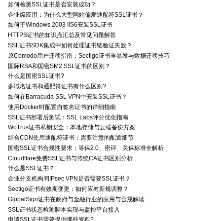
如何检测SSL证书是否安装成功？
企业级应用：为什么大型网站偏爱通配符SSL证书？
如何于Windows 2003 IIS6安装SSL证书
HTTPS证书的知识点汇总及常见问题解答
SSL证书SDK集成中如何处理证书链验证失败？
原Comodo用户迁移指南：Sectigo证书重签发与数据迁移技巧
国际RSA和国密SM2 SSL证书的区别？
什么是国密SSL证书?
多域名证书和通配符证书有什么区别?
如何在Barracuda SSL VPN中安装SSL证书？
使用Docker时配置自签名证书的详细指南
SSL证书部署后测试：SSL Labs评分优化指南
WoTrus证书私钥安全：本地存储与云端备份方案
结合CDN使用通配符证书：需要注意的配置细节
国密SSL证书合规性要求：等保2.0、密评、关保标准全解析
Cloudflare免费SSL证书与传统CA证书区别分析
什么是SSL证书？
企业分支机构间IPsec VPN是否需要SSL证书？
Sectigo证书有效期变更：如何应对新规调整？
GlobalSign证书在政府与金融行业的应用与合规解读
SSL证书状态检测脚本实现与监控平台接入
申请SSL证书需要提供哪些资料?