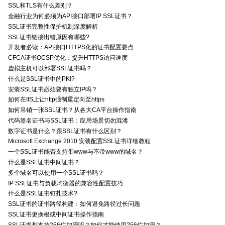
SSL和TLS有什么差别？
金融行业为何必须为API接口部署IP SSL证书？
SSL证书完整性保护机制深度解析
SSL证书链接出错原因有哪些?
开发者必读：API接口HTTPS化的证书配置要点
CFCA证书OCSP优化：提升HTTPS访问速度
虚拟主机可以部署SSL证书吗？
什么是SSL证书中的PKI?
安装SSL证书必须要有独立IP吗？
如何在IIS上让http强制重定向至https
如何吊销一张SSL证书？从各大CA平台操作指南
代码签名证书与SSL证书：应用场景切勿混淆
数字证书是什么？跟SSL证书有什么区别？
Microsoft Exchange 2010 安装配置SSL证书详细教程
一个SSL证书能否支持带www与不带www的域名？
什么是SSL证书中间证书？
多个域名可以使用一个SSL证书吗？
IP SSL证书与负载均衡器的兼容性配置技巧
什么是SSL证书钉扎技术?
SSL证书的证书路径构建：如何避免路径过长问题
SSL证书更换根或中间证书操作指南
SSL证书都支持256位加密吗？如何才能使用256位加密？