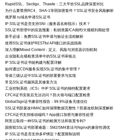
RapidSSL、Sectigo、Thawte：三大平价SSL品牌深度对比
为什么要禁用RC4、SHA-1等弱加密套件？SSL证书安全风险解析
俄罗斯.ru域名申请SSL证书
IP SSL证书是否支持SNI（服务器名称指示）技术？
SSL证书管理中的应急预案：私钥泄露/CA倒闭/大规模到期处理
新手必读：免费SSL证书申请与验证全流程解析
使用SSL证书保护RESTful API接口的实战指南
深入理解Mixed Content：定义、风险与浏览器识别机制
企业隐私合规检查清单中的SSL证书审核点
IP SSL证书证书链构建与配置详解
如何通过CDN服务实现SSL证书的集中管理？
等保三级认证中SSL证书的部署要求与实现
常见SSL证书漏洞及其修复方法
工业控制系统（ICS）中IP SSL证书的独特配置要求
CFCA证书安装后无法访问？防火墙与端口配置检查
GlobalSign证书兼容性报告：99.9%设备无缝信任
SSL证书防篡改HMAC如何保障数据完整性？防篡改机制深度解析
CFCA证书支持移动端吗？App接口加密与兼容性处理
阿里云取得一种SSL证书的检测方法和装置专利?
国密双SSL证书部署难题：SM2/SM4算法与Nginx的兼容性调优
IP SSL证书是否支持多IP绑定？配置限制说明