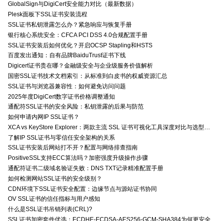
GlobalSign与DigiCert安全能力对比（最新数据）
Plesk面板下SSL证书安装流程
SSL证书私钥泄露怎么办？紧急响应与恢复手册
银行核心系统安全：CFCA PCI DSS 4.0合规配置手册
SSL证书安装后如何优化？开启OCSP Stapling和HSTS
百度发出通知：自有品牌BaiduTrust证书下线
Digicert证书贵在哪？金融级安全与企业级服务价值解析
国密SSL证书技术文档索引：从标准到白皮书的权威资源汇总
SSL证书与浏览器兼容性：如何避免访问问题
2025年度DigiCert数字证书价格调整通知
通配符SSL证书的安全风险：私钥泄露的后果与防范
如何申请内网IP SSL证书？
XCA vs KeyStore Explorer：两款主流 SSL 证书可视化工具深度对比与选型指南
了解IP SSL证书与零信任安全架构的关系
SSL证书安装后网站打不开？配置与网络排查指南
PositiveSSL支持ECC算法吗？加密强度升级操作步骤
通配符证书二级域名验证失败：DNS TXT记录精准配置手册
如何检测网站SSL证书的安全级别？
CDN环境下SSL证书安全配置：边缘节点与源站证书协同
OV SSL证书的信任指标与用户感知
什么是SSL证书吊销列表(CRL)?
SSL证书加密套件优选：ECDHE-ECDSA-AES256-GCM-SHA384为何更安全