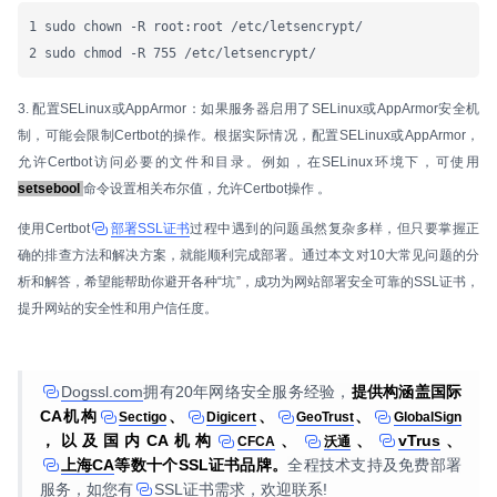
1 sudo chown -R root:root /etc/letsencrypt/

2 sudo chmod -R 755 /etc/letsencrypt/
3. 配置SELinux或AppArmor：如果服务器启用了SELinux或AppArmor安全机
制，可能会限制Certbot的操作。根据实际情况，配置SELinux或AppArmor，
允许Certbot访问必要的文件和目录。例如，在SELinux环境下，可使用
setsebool
命令设置相关布尔值，允许Certbot操作 。
使用Certbot
部署SSL证书
过程中遇到的问题虽然复杂多样，但只要掌握正
确的排查方法和解决方案，就能顺利完成部署。通过本文对10大常见问题的分
析和解答，希望能帮助你避开各种“坑”，成功为网站部署安全可靠的SSL证书，
提升网站的安全性和用户信任度。
Dogssl.com
拥有20年网络安全服务经验，
提供构涵盖国际
CA机构
、
、
、
Sectigo
Digicert
GeoTrust
GlobalSign
，以及国内CA机构
、
、
vTrus
、
CFCA
沃通
上海CA
等数十个SSL证书品牌。
全程技术支持及免费部署
服务，如您有
SSL证书
需求，欢迎联系!