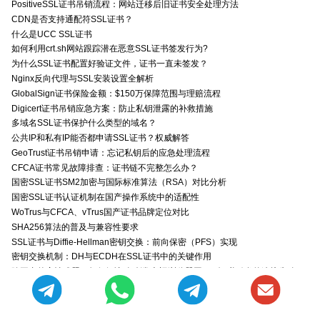
PositiveSSL证书吊销流程：网站迁移后旧证书安全处理方法
CDN是否支持通配符SSL证书？
什么是UCC SSL证书
如何利用crt.sh网站跟踪潜在恶意SSL证书签发行为?
为什么SSL证书配置好验证文件，证书一直未签发？
Nginx反向代理与SSL安装设置全解析
GlobalSign证书保险金额：$150万保障范围与理赔流程
Digicert证书吊销应急方案：防止私钥泄露的补救措施
多域名SSL证书保护什么类型的域名？
公共IP和私有IP能否都申请SSL证书？权威解答
GeoTrust证书吊销申请：忘记私钥后的应急处理流程
CFCA证书常见故障排查：证书链不完整怎么办？
国密SSL证书SM2加密与国际标准算法（RSA）对比分析
国密SSL证书认证机制在国产操作系统中的适配性
WoTrus与CFCA、vTrus国产证书品牌定位对比
SHA256算法的普及与兼容性要求
SSL证书与Diffie-Hellman密钥交换：前向保密（PFS）实现
密钥交换机制：DH与ECDH在SSL证书中的关键作用
跨平台兼容性难题：如何解决移动端/老旧浏览器因SSL证书引发的连接失败？
如何高效管理多个域名的SSL证书？
SSL证书中的公钥/私钥：非对称加密在HTTPS中的应用原理
通配符证书CSR：域名格式填写规范