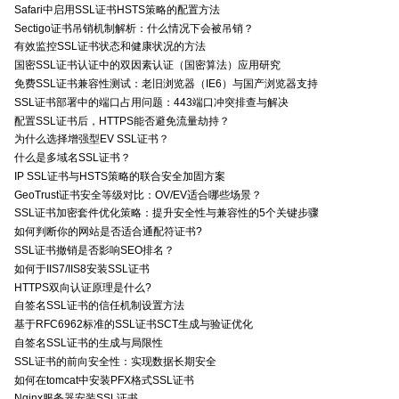
Safari中启用SSL证书HSTS策略的配置方法
Sectigo证书吊销机制解析：什么情况下会被吊销？
有效监控SSL证书状态和健康状况的方法
国密SSL证书认证中的双因素认证（国密算法）应用研究
免费SSL证书兼容性测试：老旧浏览器（IE6）与国产浏览器支持
SSL证书部署中的端口占用问题：443端口冲突排查与解决
配置SSL证书后，HTTPS能否避免流量劫持？
为什么选择增强型EV SSL证书？
什么是多域名SSL证书？
IP SSL证书与HSTS策略的联合安全加固方案
GeoTrust证书安全等级对比：OV/EV适合哪些场景？
SSL证书加密套件优化策略：提升安全性与兼容性的5个关键步骤
如何判断你的网站是否适合通配符证书?
SSL证书撤销是否影响SEO排名？
如何于IIS7/IIS8安装SSL证书
HTTPS双向认证原理是什么?
自签名SSL证书的信任机制设置方法
基于RFC6962标准的SSL证书SCT生成与验证优化
自签名SSL证书的生成与局限性
SSL证书的前向安全性：实现数据长期安全
如何在tomcat中安装PFX格式SSL证书
Nginx服务器安装SSL证书