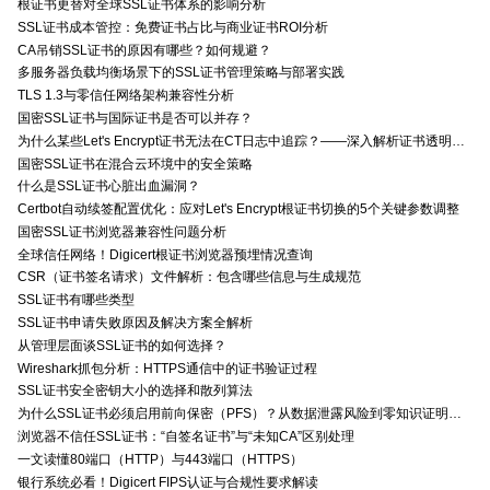
根证书更替对全球SSL证书体系的影响分析
SSL证书成本管控：免费证书占比与商业证书ROI分析
CA吊销SSL证书的原因有哪些？如何规避？
多服务器负载均衡场景下的SSL证书管理策略与部署实践
TLS 1.3与零信任网络架构兼容性分析
国密SSL证书与国际证书是否可以并存？
为什么某些Let's Encrypt证书无法在CT日志中追踪？——深入解析证书透明度与Let's Encrypt的关系
国密SSL证书在混合云环境中的安全策略
什么是SSL证书心脏出血漏洞？
Certbot自动续签配置优化：应对Let's Encrypt根证书切换的5个关键参数调整
国密SSL证书浏览器兼容性问题分析
全球信任网络！Digicert根证书浏览器预埋情况查询
CSR（证书签名请求）文件解析：包含哪些信息与生成规范
SSL证书有哪些类型
SSL证书申请失败原因及解决方案全解析
从管理层面谈SSL证书的如何选择？
Wireshark抓包分析：HTTPS通信中的证书验证过程
SSL证书安全密钥大小的选择和散列算法
为什么SSL证书必须启用前向保密（PFS）？从数据泄露风险到零知识证明的安全价值分析
浏览器不信任SSL证书：“自签名证书”与“未知CA”区别处理
一文读懂80端口（HTTP）与443端口（HTTPS）
银行系统必看！Digicert FIPS认证与合规性要求解读