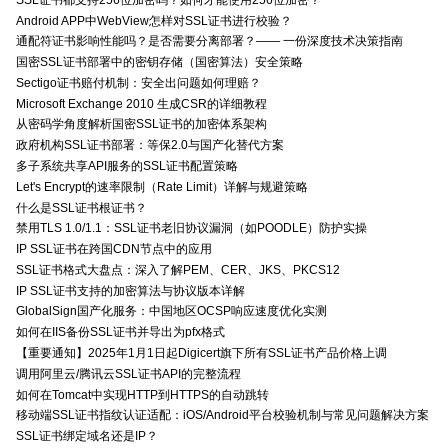
Android APP中WebView怎样对SSL证书进行校验？
通配符证书影响性能吗？是否需要分离部署？—— 一份深度技术决策指南
国密SSL证书部署中的密钥存储（国密算法）安全策略
Sectigo证书赔付机制：安全出问题如何理赔？
Microsoft Exchange 2010 生成CSR的详细教程
从密码学角度解析国密SSL证书的加密体系架构
政府机构SSL证书部署：等保2.0与国产化替代方案
多子系统共享API服务的SSL证书配置策略
Let's Encrypt的速率限制（Rate Limit）详解与规避策略
什么是SSL证书根证书？
禁用TLS 1.0/1.1：SSL证书老旧协议漏洞（如POODLE）防护实操
IP SSL证书在跨国CDN节点中的应用
SSL证书格式大盘点：深入了解PEM、CER、JKS、PKCS12
IP SSL证书支持的加密算法与协议版本详解
GlobalSign国产化服务：中国地区OCSP响应速度优化实测
如何在IIS备份SSL证书并导出为pfx格式
【重要通知】2025年1月1日起Digicert旗下所有SSL证书产品价格上调
调用阿里云/腾讯云SSL证书API的完整流程
如何在Tomcat中实现HTTP到HTTPS的自动跳转
移动端SSL证书指纹认证适配：iOS/Android平台校验机制与常见问题解决方案
SSL证书绑定域名还是IP？