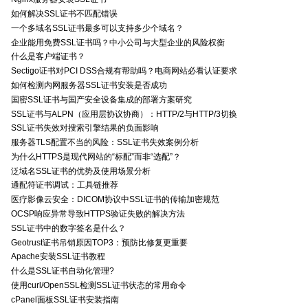
如何解决SSL证书不匹配错误
一个多域名SSL证书最多可以支持多少个域名？
企业能用免费SSL证书吗？中小公司与大型企业的风险权衡
什么是客户端证书？
Sectigo证书对PCI DSS合规有帮助吗？电商网站必看认证要求
如何检测内网服务器SSL证书安装是否成功
国密SSL证书与国产安全设备集成的部署方案研究
SSL证书与ALPN（应用层协议协商）：HTTP/2与HTTP/3切换
SSL证书失效对搜索引擎结果的负面影响
服务器TLS配置不当的风险：SSL证书失效案例分析
为什么HTTPS是现代网站的“标配”而非“选配”？
泛域名SSL证书的优势及使用场景分析
通配符证书调试：工具链推荐
医疗影像云安全：DICOM协议中SSL证书的传输加密规范
OCSP响应异常导致HTTPS验证失败的解决方法
SSL证书中的数字签名是什么？
Geotrust证书吊销原因TOP3：预防比修复更重要
Apache安装SSL证书教程
什么是SSL证书自动化管理?
使用curl/OpenSSL检测SSL证书状态的常用命令
cPanel面板SSL证书安装指南