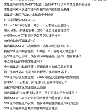
SSL证书部署后的HSTS配置：强制HTTPS访问与预加载列表提交
SSL证书双向认证下证书吊销与访问控制体系构建
SSL证书相关的OpenSSL命令全解析
什么是通配符SSL证书?
OCSP Stapling配置：减少SSL证书验证延迟技巧
GlobalSign多域名证书：200个域名批量管理技巧
分析Google CT日志中的异常SSL证书样本
如何自助购买SSL证书?
电商网站SSL证书选购指南：选择OV还是EV证书？
揭秘SSL证书加密强度：128位、256位有何天壤之别？
新SSL证书已部署，为何访问网站还是旧证书，如何解决？
中文域名如何申请SSL证书？
企业SSL证书私钥泄露：密钥轮换自动化工具链搭建
同一张服务器证书是否可以配置在多台服务器上？
SSL证书安全配置监控：Zabbix自定义监控项与告警规则
部署IP SSL证书后，如何进行安全测试与验证？
通配符证书常见安全误区及防范
域名SSL证书 vs IP SSL证书：它们的核心区别在哪里？
国密SSL证书在应对针对国产软件的恶意攻击策略
SSL证书的根证书安装：如何添加信任的根证书到浏览器
SSL证书在跨境合规中的作用与监管建议