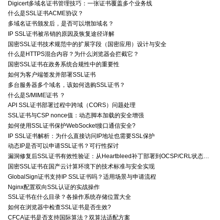
Digicert多域名证书管理技巧：一张证书覆盖多个业务线
什么是SSL证书ACME协议？
多域名证书颁发后，是否可以增加域名？
IP SSL证书被吊销的原因及恢复途径详解
国密SSL证书技术规范中的扩展字段（国密应用）设计与安全
什么是HTTPS混合内容？为什么浏览器会拦截它？
国密SSL证书在政务系统合规性中的重要性
如何为客户端签发并部署SSL证书
多台服务器多个域名，该如何选购SSL证书？
什么是S/MIME证书 ？
API SSL证书部署过程中跨域（CORS）问题处理
SSL证书与CSP nonce值：动态脚本加载的安全增强
如何使用SSL证书保护WebSocket接口通信安全?
IP SSL证书解析：为什么直接访问IP地址也需要SSL保护
动态IP是否可以申请SSL证书？可行性探讨
漏洞修复后SSL证书有效性验证：从Heartbleed补丁部署到OCSP/CRL状态检查的全链路确认方法
国密SSL证书在国产云计算环境下的技术标准与安全实现
GlobalSign证书支持IP SSL证书吗？适用场景与申请流程
Nginx配置双向SSL认证的实战操作
SSL证书在什么目录？各操作系统存储位置大全
如何在浏览器中检查SSL证书是否生效?
CFCA证书是否支持国际算法？双算法适配方案