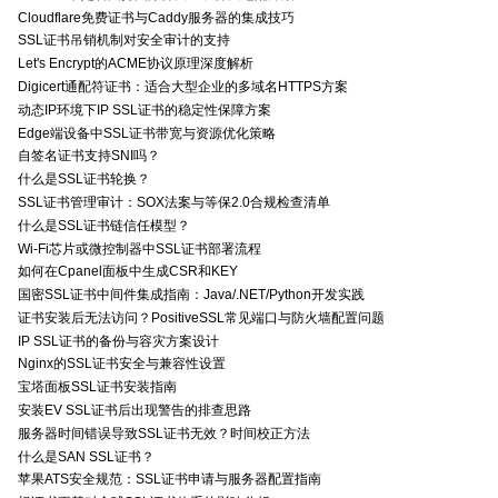
Cloudflare免费证书与Caddy服务器的集成技巧
SSL证书吊销机制对安全审计的支持
Let's Encrypt的ACME协议原理深度解析
Digicert通配符证书：适合大型企业的多域名HTTPS方案
动态IP环境下IP SSL证书的稳定性保障方案
Edge端设备中SSL证书带宽与资源优化策略
自签名证书支持SNI吗？
什么是SSL证书轮换？
SSL证书管理审计：SOX法案与等保2.0合规检查清单
什么是SSL证书链信任模型？
Wi-Fi芯片或微控制器中SSL证书部署流程
如何在Cpanel面板中生成CSR和KEY
国密SSL证书中间件集成指南：Java/.NET/Python开发实践
证书安装后无法访问？PositiveSSL常见端口与防火墙配置问题
IP SSL证书的备份与容灾方案设计
Nginx的SSL证书安全与兼容性设置
宝塔面板SSL证书安装指南
安装EV SSL证书后出现警告的排查思路
服务器时间错误导致SSL证书无效？时间校正方法
什么是SAN SSL证书？
苹果ATS安全规范：SSL证书申请与服务器配置指南