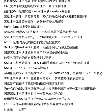
多环境SSL证书部署（测试/预发布/生产）切换方案
CRL文件下载失败导致SSL证书不被信任的排查
如何把Pem证书转成Tomcat使用的Keystore并安装
SSL证书管理中的应急预案：私钥泄露/CA倒闭/大规模到期处理
SSL证书无效警告处理：浏览器错误信息解读
如何在Drupal上安装SSL证书
DV/OV/EV型SSL证书数据加密实现差异及适用场景分析
SSL证书中的公钥/私钥：非对称加密在HTTPS中的应用原理
IP SSL证书与负载均衡器的兼容性配置技巧
Sectigo与PositiveSSL差异：同品牌不同产品线选型指南
国密SSL证书认证机制与国产PKI体系的协同关系
跨境电商平台为何必须部署SSL证书？
SSL证书与网站速度：TLS 1.3握手优化对Core Web Vitals的提升
SSL证书中SSL/TLS协议核心解析
漏洞修复后SSL证书有效性验证：从Heartbleed补丁部署到OCSP/CRL状态检查的全链路确认方法
SSL证书中的SAN（主题备用名称）：多域名支持的底层实现
浏览器不信任IP SSL证书的根证书兼容性列表
为什么你的SSL证书评分不达标？常见安全漏洞与评分工具检测逻辑详
国密SSL证书的证书监控与告警系统构建指南
使用通配符SSL证书保护www与非www域名的方案
IP SSL证书与旧版浏览器/操作系统的兼容性问题探讨
什么是TLS证书?