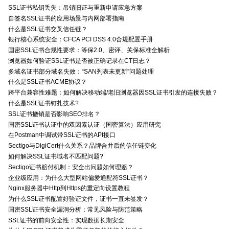
SSL证书私钥丢失：吊销旧证与重新申请应急方案
自签名SSL证书的应用场景与内网部署指南
什么是SSL证书交叉信任链？
银行核心系统安全：CFCA PCI DSS 4.0合规配置手册
国密SSL证书合规性要求：等保2.0、密评、关保标准全解析
浏览器如何验证SSL证书是否被正确记录在CT日志？
多域名证书部分域名失效：“SAN列表未更新”问题处理
什么是SSL证书ACME协议？
跨平台兼容性难题：如何解决移动端/老旧浏览器因SSL证书引发的连接失败？
什么是SSL证书钉扎技术?
SSL证书撤销是否影响SEO排名？
国密SSL证书认证中的双因素认证（国密算法）应用研究
在Postman中调试带SSL证书的API接口
Sectigo与DigiCert什么关系？品牌合并后的信任链变化
如何解决SSL证书域名不匹配问题?
Sectigo证书赔付机制：安全出问题如何理赔？
企业级应用：为什么大型网站偏爱通配符SSL证书？
Nginx服务器中Http到Https的重定向设置教程
为什么SSL证书配置好验证文件，证书一直未签发？
国密SSL证书安全漏洞分析：常见风险与防范策略
SSL证书的前向安全性：实现数据长期安全