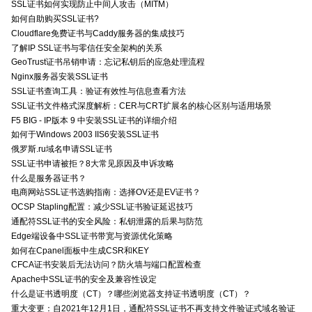
SSL证书如何实现防止中间人攻击（MITM）
如何自助购买SSL证书?
Cloudflare免费证书与Caddy服务器的集成技巧
了解IP SSL证书与零信任安全架构的关系
GeoTrust证书吊销申请：忘记私钥后的应急处理流程
Nginx服务器安装SSL证书
SSL证书查询工具：验证有效性与信息查看方法
SSL证书文件格式深度解析：CER与CRT扩展名的核心区别与适用场景
F5 BIG - IP版本 9 中安装SSL证书的详细介绍
如何于Windows 2003 IIS6安装SSL证书
俄罗斯.ru域名申请SSL证书
SSL证书申请被拒？8大常见原因及申诉攻略
什么是服务器证书？
电商网站SSL证书选购指南：选择OV还是EV证书？
OCSP Stapling配置：减少SSL证书验证延迟技巧
通配符SSL证书的安全风险：私钥泄露的后果与防范
Edge端设备中SSL证书带宽与资源优化策略
如何在Cpanel面板中生成CSR和KEY
CFCA证书安装后无法访问？防火墙与端口配置检查
Apache中SSL证书的安全及兼容性设定
什么是证书透明度（CT）？哪些浏览器支持证书透明度（CT）？
重大变更：自2021年12月1日，通配符SSL证书不再支持文件验证式域名验证