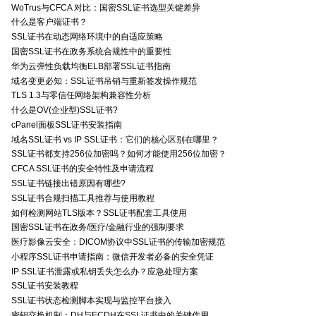
WoTrus与CFCA 对比：国密SSL证书选型关键差异
什么是客户端证书？
SSL证书在动态网络环境中的自适应策略
国密SSL证书在政务系统合规性中的重要性
华为云弹性负载均衡ELB部署SSL证书指南
域名变更必知：SSL证书吊销与重新签发操作规范
TLS 1.3与零信任网络架构兼容性分析
什么是OV(企业型)SSL证书?
cPanel面板SSL证书安装指南
域名SSL证书 vs IP SSL证书：它们的核心区别在哪里？
SSL证书都支持256位加密吗？如何才能使用256位加密？
CFCA SSL证书的安全特性及申请流程
SSL证书链接出错原因有哪些?
SSL证书合规扫描工具推荐与使用教程
如何检测网站TLS版本？SSL证书配套工具使用
国密SSL证书在政务/医疗/金融行业的强制要求
医疗影像云安全：DICOM协议中SSL证书的传输加密规范
小程序SSL证书申请指南：微信开发者必备的安全凭证
IP SSL证书泄露或私钥丢失怎么办？应急处理方案
SSL证书安装教程
SSL证书状态检测脚本实现与监控平台接入
密钥交换机制：DH与ECDH在SSL证书中的关键作用