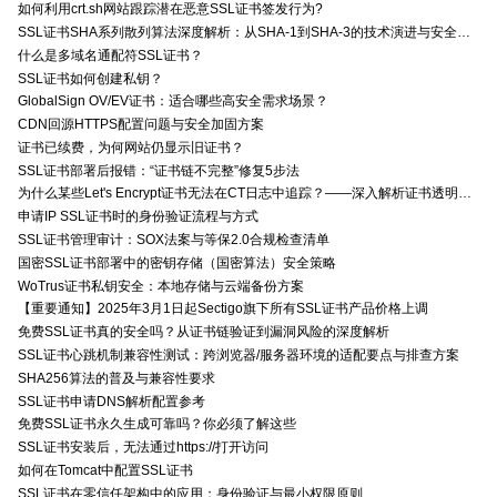
如何利用crt.sh网站跟踪潜在恶意SSL证书签发行为?
SSL证书SHA系列散列算法深度解析：从SHA-1到SHA-3的技术演进与安全特性
什么是多域名通配符SSL证书？
SSL证书如何创建私钥？
GlobalSign OV/EV证书：适合哪些高安全需求场景？
CDN回源HTTPS配置问题与安全加固方案
证书已续费，为何网站仍显示旧证书？
SSL证书部署后报错：“证书链不完整”修复5步法
为什么某些Let's Encrypt证书无法在CT日志中追踪？——深入解析证书透明度与Let's Encrypt的关系
申请IP SSL证书时的身份验证流程与方式
SSL证书管理审计：SOX法案与等保2.0合规检查清单
国密SSL证书部署中的密钥存储（国密算法）安全策略
WoTrus证书私钥安全：本地存储与云端备份方案
【重要通知】2025年3月1日起Sectigo旗下所有SSL证书产品价格上调
免费SSL证书真的安全吗？从证书链验证到漏洞风险的深度解析
SSL证书心跳机制兼容性测试：跨浏览器/服务器环境的适配要点与排查方案
SHA256算法的普及与兼容性要求
SSL证书申请DNS解析配置参考
免费SSL证书永久生成可靠吗？你必须了解这些
SSL证书安装后，无法通过https://打开访问
如何在Tomcat中配置SSL证书
SSL证书在零信任架构中的应用：身份验证与最小权限原则