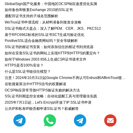
GlobalSign国产化服务：中国地区OCSP响应速度优化实测
如何备份和恢复Exchange 2010的SSL证书
通配符证书支持的子域名范围解析
WoTrus证书申请流程：从材料准备到签发全攻略
SSL证书格式大盘点：深入了解PEM、CER、JKS、PKCS12
基于RFC6962标准的SSL证书SCT生成与验证优化
PositiveSSL适合金融类网站吗？安全等级解析
SSL证书的根证书安装：如何添加信任的根证书到浏览器
如何在安装SSL证书的网站上实现HTTP到HTTPS的重定向？
如何于Windows 2003 IIS6上生成CSR证书请求文件
HTTPS是否100%安全？
什么是SSL证书链信任模型？
注意！2024年10月31日起Google Chrome不再认可Entrust和AffirmTrust签发的TLS证书
谷歌搜索算法中HTTPS信号的权重解读
OCSP响应异常导致HTTPS验证失败的解决方法
SSL证书到期监控全攻略：自动化提醒工具与管理最佳实践
2025年7月1日起，Let's Encrypt开放了IP SSL证书申请
公共IP和私有IP能否都申请SSL证书？权威解答
SSL证书中的数字签名是什么？
使用curl/OpenSSL检测SSL证书状态的常用命令
国密SSL证书和国产SSL证书的区别有哪些？