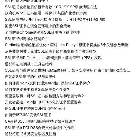
如何申请内网IP SSL证书？
SSL证书被吊销后仍显示有效：CRL/OCSP缓存清理方法
政府机构SSL证书部署：等保2.0与国产化替代方案
SSL证书与ALPN（应用层协议协商）：HTTP/2与HTTP/3切换
国密SSL证书在混合云环境中的安全策略
全面解决Chrome浏览器SSL证书协议错误指南
SSL证书绑定域名还是IP？
Certbot自动续签配置优化：应对Let's Encrypt根证书切换的5个关键参数调整
从免费到付费：企业SSL证书升级的商业价值与决策模型
SSL证书与Diffie-Hellman密钥交换：前向保密（PFS）实现
通配符证书调试：工具链推荐
SSL证书与硬件安全模块HSM深度解析：如何实现密钥存储与传输的双重安全防护？
自签名SSL证书的生成与局限性
如何使用Nginx反向代理为API接口添加SSL证书保护
如何在浏览器中检查SSL证书是否生效?
阿里云取得一种SSL证书的检测方法和装置专利?
开发者必读：API接口HTTPS化的证书配置要点
IP SSL证书在跨国CDN节点中的应用
如何于IIS7/IIS8安装SSL证书
CA吊销SSL证书的原因有哪些？如何规避？
SSL证书在PCI-DSS合规支付系统中的作用
通配符证书常见安全误区及防范