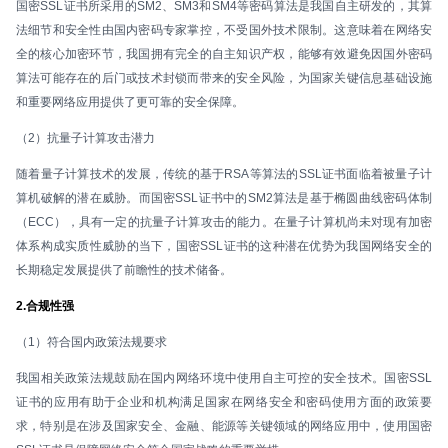
国密SSL证书所采用的SM2、SM3和SM4等密码算法是我国自主研发的，其算
法细节和安全性由国内密码专家掌控，不受国外技术限制。这意味着在网络安
全的核心加密环节，我国拥有完全的自主知识产权，能够有效避免因国外密码
算法可能存在的后门或技术封锁而带来的安全风险，为国家关键信息基础设施
和重要网络应用提供了更可靠的安全保障。
（2）抗量子计算攻击潜力
随着量子计算技术的发展，传统的基于RSA等算法的SSL证书面临着被量子计
算机破解的潜在威胁。而国密SSL证书中的SM2算法是基于椭圆曲线密码体制
（ECC），具有一定的抗量子计算攻击的能力。在量子计算机尚未对现有加密
体系构成实质性威胁的当下，国密SSL证书的这种潜在优势为我国网络安全的
长期稳定发展提供了前瞻性的技术储备。
2.合规性强
（1）符合国内政策法规要求
我国相关政策法规鼓励在国内网络环境中使用自主可控的安全技术。国密SSL
证书的应用有助于企业和机构满足国家在网络安全和密码使用方面的政策要
求，特别是在涉及国家安全、金融、能源等关键领域的网络应用中，使用国密