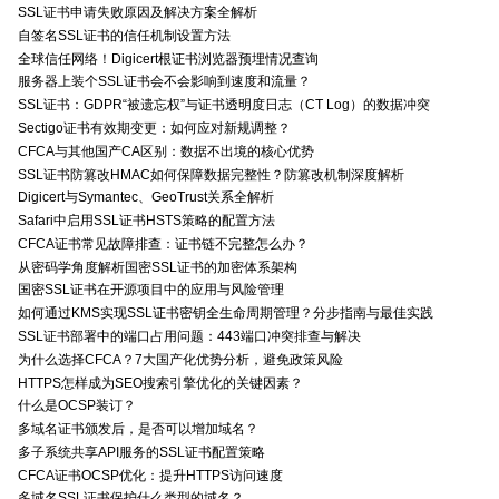
SSL证书申请失败原因及解决方案全解析
自签名SSL证书的信任机制设置方法
全球信任网络！Digicert根证书浏览器预埋情况查询
服务器上装个SSL证书会不会影响到速度和流量？
SSL证书：GDPR“被遗忘权”与证书透明度日志（CT Log）的数据冲突
Sectigo证书有效期变更：如何应对新规调整？
CFCA与其他国产CA区别：数据不出境的核心优势
SSL证书防篡改HMAC如何保障数据完整性？防篡改机制深度解析
Digicert与Symantec、GeoTrust关系全解析
Safari中启用SSL证书HSTS策略的配置方法
CFCA证书常见故障排查：证书链不完整怎么办？
从密码学角度解析国密SSL证书的加密体系架构
国密SSL证书在开源项目中的应用与风险管理
如何通过KMS实现SSL证书密钥全生命周期管理？分步指南与最佳实践
SSL证书部署中的端口占用问题：443端口冲突排查与解决
为什么选择CFCA？7大国产化优势分析，避免政策风险
HTTPS怎样成为SEO搜索引擎优化的关键因素？
什么是OCSP装订？
多域名证书颁发后，是否可以增加域名？
多子系统共享API服务的SSL证书配置策略
CFCA证书OCSP优化：提升HTTPS访问速度
多域名SSL证书保护什么类型的域名？