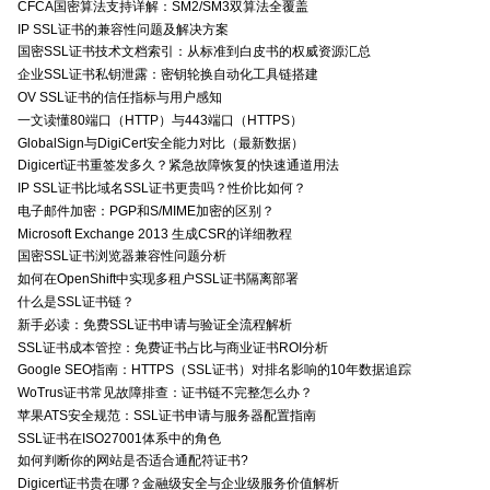
CFCA国密算法支持详解：SM2/SM3双算法全覆盖
IP SSL证书的兼容性问题及解决方案
国密SSL证书技术文档索引：从标准到白皮书的权威资源汇总
企业SSL证书私钥泄露：密钥轮换自动化工具链搭建
OV SSL证书的信任指标与用户感知
一文读懂80端口（HTTP）与443端口（HTTPS）
GlobalSign与DigiCert安全能力对比（最新数据）
Digicert证书重签发多久？紧急故障恢复的快速通道用法
IP SSL证书比域名SSL证书更贵吗？性价比如何？
电子邮件加密：PGP和S/MIME加密的区别？
Microsoft Exchange 2013 生成CSR的详细教程
国密SSL证书浏览器兼容性问题分析
如何在OpenShift中实现多租户SSL证书隔离部署
什么是SSL证书链？
新手必读：免费SSL证书申请与验证全流程解析
SSL证书成本管控：免费证书占比与商业证书ROI分析
Google SEO指南：HTTPS（SSL证书）对排名影响的10年数据追踪
WoTrus证书常见故障排查：证书链不完整怎么办？
苹果ATS安全规范：SSL证书申请与服务器配置指南
SSL证书在ISO27001体系中的角色
如何判断你的网站是否适合通配符证书?
Digicert证书贵在哪？金融级安全与企业级服务价值解析