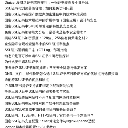
Digicert多域名证书管理技巧：一张证书覆盖多个业务线
SSL证书与浏览器兼容性：如何避免访问问题
国密SSL证书在国产数据库加密通信中的技术标准调整
国密SSL证书技术规范中的扩展字段（国密应用）设计与安全
国密SSL证书中SM3哈希算法的特性及安全意义
免费SSL证书加密能力分析：是否满足基本安全需求？
揭秘SSL证书加密强度：128位、256位有何天壤之别？
企业隐私合规检查清单中的SSL证书审核点
SSL证书透明度日志（CT Log）部署指南
动态IP是否可以申请SSL证书？可行性探讨
为什么要申请SSL证书？
服务器IP SSL证书漏洞排查：常见安全隐患与修复方案
DNS、文件、邮件验证怎么选？SSL证书三种验证方式的优缺点与选择指南
通配符SSL证书的优点和缺点
IP SSL证书是否支持多IP绑定？配置限制说明
等保三级认证中SSL证书的部署要求与实现
SSL证书安装后网站打不开？配置与网络排查指南
国密SSL证书在应对针对国产软件的恶意攻击策略
SSL证书SDK集成中如何处理证书链验证失败？
SSL证书、TLS证书、HTTPS证书：它们是同一个东西吗？
国密SSL证书安全配置：SM2算法套件与Nginx/Apache适配
Python脚本批量配置SSL证书教程