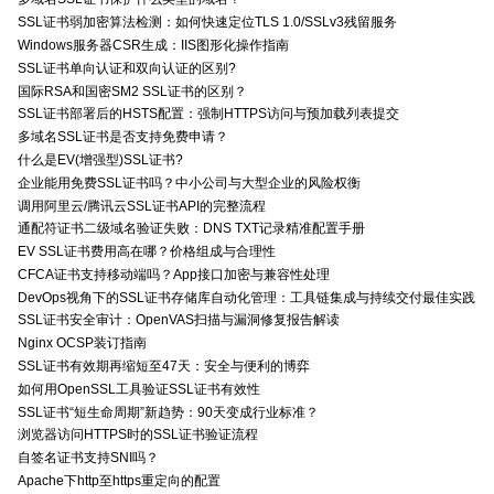
SSL证书弱加密算法检测：如何快速定位TLS 1.0/SSLv3残留服务
Windows服务器CSR生成：IIS图形化操作指南
SSL证书单向认证和双向认证的区别?
国际RSA和国密SM2 SSL证书的区别？
SSL证书部署后的HSTS配置：强制HTTPS访问与预加载列表提交
多域名SSL证书是否支持免费申请？
什么是EV(增强型)SSL证书?
企业能用免费SSL证书吗？中小公司与大型企业的风险权衡
调用阿里云/腾讯云SSL证书API的完整流程
通配符证书二级域名验证失败：DNS TXT记录精准配置手册
EV SSL证书费用高在哪？价格组成与合理性
CFCA证书支持移动端吗？App接口加密与兼容性处理
DevOps视角下的SSL证书存储库自动化管理：工具链集成与持续交付最佳实践
SSL证书安全审计：OpenVAS扫描与漏洞修复报告解读
Nginx OCSP装订指南
SSL证书有效期再缩短至47天：安全与便利的博弈
如何用OpenSSL工具验证SSL证书有效性
SSL证书“短生命周期”新趋势：90天变成行业标准？
浏览器访问HTTPS时的SSL证书验证流程
自签名证书支持SNI吗？
Apache下http至https重定向的配置