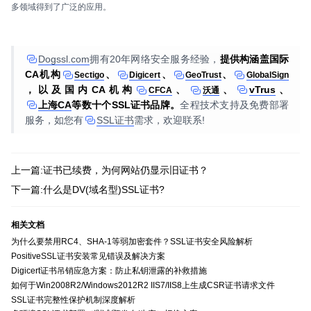
多领域得到了广泛的应用。
Dogssl.com
拥有20年网络安全服务经验，
提供构涵盖国际
CA机构
、
、
、
Sectigo
Digicert
GeoTrust
GlobalSign
，以及国内CA机构
、
、
vTrus
、
CFCA
沃通
上海CA
等数十个SSL证书品牌。
全程技术支持及免费部署
服务，如您有
SSL证书
需求，欢迎联系!
上一篇:证书已续费，为何网站仍显示旧证书？
下一篇:什么是DV(域名型)SSL证书?
相关文档
为什么要禁用RC4、SHA-1等弱加密套件？SSL证书安全风险解析
PositiveSSL证书安装常见错误及解决方案
Digicert证书吊销应急方案：防止私钥泄露的补救措施
如何于Win2008R2/Windows2012R2 IIS7/IIS8上生成CSR证书请求文件
SSL证书完整性保护机制深度解析