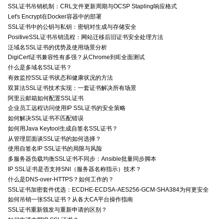
SSL证书吊销机制：CRL文件更新周期与OCSP Stapling响应格式
Let's Encrypt在Docker容器中的部署
SSL证书中的公钥与私钥：密钥对生成与存储安全
PositiveSSL证书吊销流程：网站迁移后旧证书安全处理方法
泛域名SSL证书的优势及使用场景分析
DigiCert证书兼容性有多强？从Chrome到IE全面测试
什么是多域名SSL证书？
有效监控SSL证书状态和健康状况的方法
双算法SSL证书技术实现：一套证书解决所有场景
阿里云邮箱如何配置SSL证书
企业员工远程访问使用IP SSL证书的安全策略
如何解决SSL证书不匹配错误
如何用Java Keytool生成自签名SSL证书？
从管理层面谈SSL证书的如何选择？
使用自签名IP SSL证书的局限与风险
多服务器负载均衡SSL证书不同步：Ansible批量同步脚本
IP SSL证书是否支持SNI（服务器名称指示）技术？
什么是DNS-over-HTTPS？如何工作的？
SSL证书加密套件优选：ECDHE-ECDSA-AES256-GCM-SHA384为何更安全
如何吊销一张SSL证书？从各大CA平台操作指南
SSL证书重新颁发与重新申请的区别？