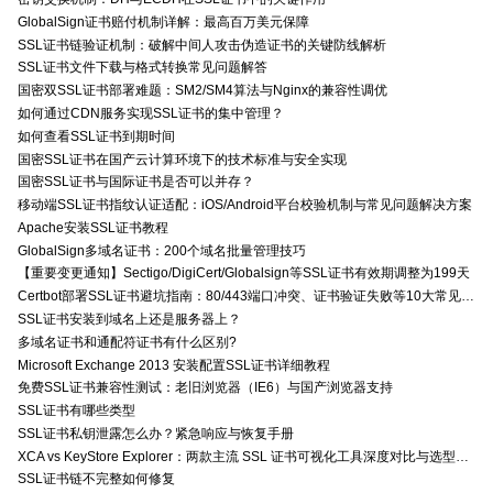
GlobalSign证书赔付机制详解：最高百万美元保障
SSL证书链验证机制：破解中间人攻击伪造证书的关键防线解析
SSL证书文件下载与格式转换常见问题解答
国密双SSL证书部署难题：SM2/SM4算法与Nginx的兼容性调优
如何通过CDN服务实现SSL证书的集中管理？
如何查看SSL证书到期时间
国密SSL证书在国产云计算环境下的技术标准与安全实现
国密SSL证书与国际证书是否可以并存？
移动端SSL证书指纹认证适配：iOS/Android平台校验机制与常见问题解决方案
Apache安装SSL证书教程
GlobalSign多域名证书：200个域名批量管理技巧
【重要变更通知】Sectigo/DigiCert/Globalsign等SSL证书有效期调整为199天
Certbot部署SSL证书避坑指南：80/443端口冲突、证书验证失败等10大常见问题解决方案
SSL证书安装到域名上还是服务器上？
多域名证书和通配符证书有什么区别?
Microsoft Exchange 2013 安装配置SSL证书详细教程
免费SSL证书兼容性测试：老旧浏览器（IE6）与国产浏览器支持
SSL证书有哪些类型
SSL证书私钥泄露怎么办？紧急响应与恢复手册
XCA vs KeyStore Explorer：两款主流 SSL 证书可视化工具深度对比与选型指南
SSL证书链不完整如何修复