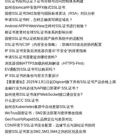
SSL证书双向认证下证书吊销与访问控制体系构建
如何在tomcat中安装PFX格式SSL证书
国密SSL证书SM2加密与国际标准算法（RSA）对比分析
申请SSL证书时，怎样正确填写绑定域名？
Android APP中WebView怎样对SSL证书进行校验？
根证书更替对全球SSL证书体系的影响分析
国密SSL证书认证机制在国产操作系统中的适配性
SSL证书与CSP（内容安全策略）：防御XSS攻击的协同配置
IP SSL证书安装后浏览器仍显示“不安全”的排查指南
申请SSL证书需要提供哪些资料?
浏览器强制HTTPS加载的机制解读（HTTPS-First）
EV通配符SSL证书可以购买吗？
IP SSL证书的备份与容灾方案设计
【重要通知】2025年1月1日起Digicert旗下所有SSL证书产品价格上调
金融行业为何必须为API接口部署IP SSL证书？
如何使用SSL证书保护WebSocket接口通信安全?
什么是UCC SSL证书
如何在Kubernetes集群中自动更新SSL证书
WoTrus国密证书：SM2算法部署与密评整改指南
GeoTrust与RapidSSL品牌定位与差异对比
CDN环境下SSL证书安全配置：边缘节点与源站证书协同
国密SSL证书算法SM2,SM3,SM4之间的区别及应用