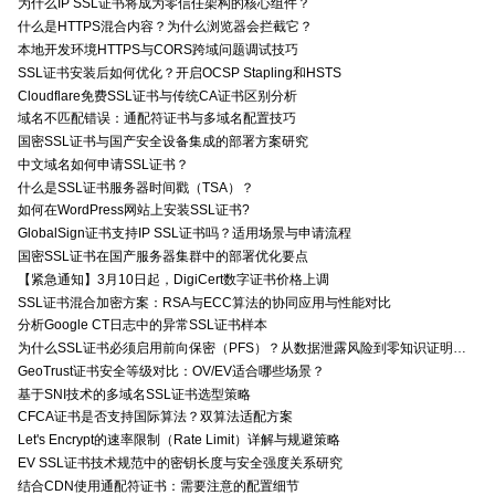
为什么IP SSL证书将成为零信任架构的核心组件？
什么是HTTPS混合内容？为什么浏览器会拦截它？
本地开发环境HTTPS与CORS跨域问题调试技巧
SSL证书安装后如何优化？开启OCSP Stapling和HSTS
Cloudflare免费SSL证书与传统CA证书区别分析
域名不匹配错误：通配符证书与多域名配置技巧
国密SSL证书与国产安全设备集成的部署方案研究
中文域名如何申请SSL证书？
什么是SSL证书服务器时间戳（TSA）？
如何在WordPress网站上安装SSL证书?
GlobalSign证书支持IP SSL证书吗？适用场景与申请流程
国密SSL证书在国产服务器集群中的部署优化要点
【紧急通知】3月10日起，DigiCert数字证书价格上调
SSL证书混合加密方案：RSA与ECC算法的协同应用与性能对比
分析Google CT日志中的异常SSL证书样本
为什么SSL证书必须启用前向保密（PFS）？从数据泄露风险到零知识证明的安全价值分析
GeoTrust证书安全等级对比：OV/EV适合哪些场景？
基于SNI技术的多域名SSL证书选型策略
CFCA证书是否支持国际算法？双算法适配方案
Let's Encrypt的速率限制（Rate Limit）详解与规避策略
EV SSL证书技术规范中的密钥长度与安全强度关系研究
结合CDN使用通配符证书：需要注意的配置细节