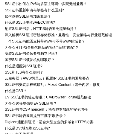
SSL证书如何在IPv6与多宿主环境中实现无缝兼容？
SSL证书重新申请与续签有什么区别?
如何选择SSL证书加密算法？
什么是SSL证书RSA/ECC算法?
配置SSL证书后，HTTPS能否避免流量劫持？
深入解析SSL证书密钥存储标准：兼容性、安全策略与行业规范解读
一个SSL证书能否支持带www与不带www的域名？
为什么HTTPS是现代网站的“标配”而非“选配”？
安装SSL证书必须要有独立IP吗？
国密SSL证书颁发机构哪家好？
什么是通配符SSL证书?
SSL和TLS有什么差别？
云服务器（AWS/阿里云）配置IP SSL证书的避坑要点
SSL证书安装后样式错乱：Mixed Content（混合内容）修复
什么是CSR？
EV SSL证书的验证标准：CA/Browser Forum规范解读
为什么选择增强型EV SSL证书？
SSL证书与CSP nonce值：动态脚本加载的安全增强
SSL证书能否显著提升百度/谷歌收录？
Digicert通配符证书：适合大型企业的多域名HTTPS方案
什么是DV(域名型)SSL证书?