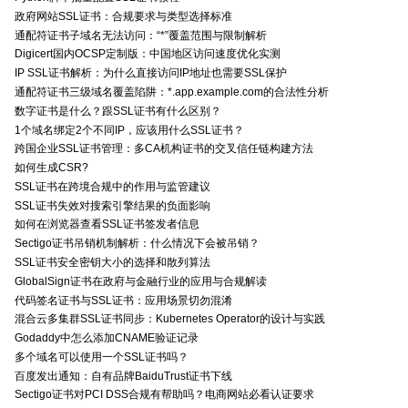
政府网站SSL证书：合规要求与类型选择标准
通配符证书子域名无法访问：“*”覆盖范围与限制解析
Digicert国内OCSP定制版：中国地区访问速度优化实测
IP SSL证书解析：为什么直接访问IP地址也需要SSL保护
通配符证书三级域名覆盖陷阱：*.app.example.com的合法性分析
数字证书是什么？跟SSL证书有什么区别？
1个域名绑定2个不同IP，应该用什么SSL证书？
跨国企业SSL证书管理：多CA机构证书的交叉信任链构建方法
如何生成CSR?
SSL证书在跨境合规中的作用与监管建议
SSL证书失效对搜索引擎结果的负面影响
如何在浏览器查看SSL证书签发者信息
Sectigo证书吊销机制解析：什么情况下会被吊销？
SSL证书安全密钥大小的选择和散列算法
GlobalSign证书在政府与金融行业的应用与合规解读
代码签名证书与SSL证书：应用场景切勿混淆
混合云多集群SSL证书同步：Kubernetes Operator的设计与实践
Godaddy中怎么添加CNAME验证记录
多个域名可以使用一个SSL证书吗？
百度发出通知：自有品牌BaiduTrust证书下线
Sectigo证书对PCI DSS合规有帮助吗？电商网站必看认证要求