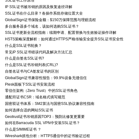
SSL证书工作原理
IP SSL证书被吊销的原因及恢复途径详解
SSL证书在什么目录？各操作系统存储位置大全
GlobalSign证书保险金额：$150万保障范围与理赔流程
多台服务器多个域名，该如何选购SSL证书？
SSL证书更新全流程指南：续期申请、配置替换与生效验证操作详解
HSTS策略深度解析：如何通过HTTPS严格传输安全提升SSL证书安全性
什么是SSL证书轮换？
常见IP SSL证书错误代码及解决方法汇总
什么是自签名SSL证书?
什么是SSL证书吊销列表(CRL)?
自签名证书与CA签发证书的区别
GlobalSign证书兼容性报告：99.9%设备无缝信任
Plesk面板下SSL证书安装流程
零信任架构（Zero Trust）中的SSL证书角色
通配符证书CSR：域名格式填写规范
国密双证书体系：SM2算法与国密SSL协议兼容性指南
如何选择合适的网站SSL证书
Geotrust证书吊销原因TOP3：预防比修复更重要
如何在Barracuda SSL VPN中安装SSL证书？
什么是S/MIME证书 ？
Wireshark抓包分析：HTTPS通信中的证书验证过程