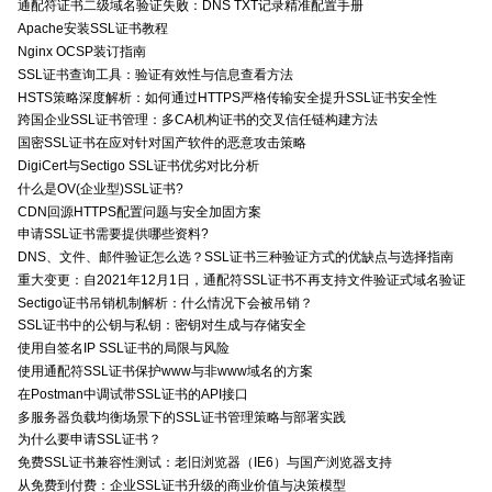
通配符证书二级域名验证失败：DNS TXT记录精准配置手册
Apache安装SSL证书教程
Nginx OCSP装订指南
SSL证书查询工具：验证有效性与信息查看方法
HSTS策略深度解析：如何通过HTTPS严格传输安全提升SSL证书安全性
跨国企业SSL证书管理：多CA机构证书的交叉信任链构建方法
国密SSL证书在应对针对国产软件的恶意攻击策略
DigiCert与Sectigo SSL证书优劣对比分析
什么是OV(企业型)SSL证书?
CDN回源HTTPS配置问题与安全加固方案
申请SSL证书需要提供哪些资料?
DNS、文件、邮件验证怎么选？SSL证书三种验证方式的优缺点与选择指南
重大变更：自2021年12月1日，通配符SSL证书不再支持文件验证式域名验证
Sectigo证书吊销机制解析：什么情况下会被吊销？
SSL证书中的公钥与私钥：密钥对生成与存储安全
使用自签名IP SSL证书的局限与风险
使用通配符SSL证书保护www与非www域名的方案
在Postman中调试带SSL证书的API接口
多服务器负载均衡场景下的SSL证书管理策略与部署实践
为什么要申请SSL证书？
免费SSL证书兼容性测试：老旧浏览器（IE6）与国产浏览器支持
从免费到付费：企业SSL证书升级的商业价值与决策模型