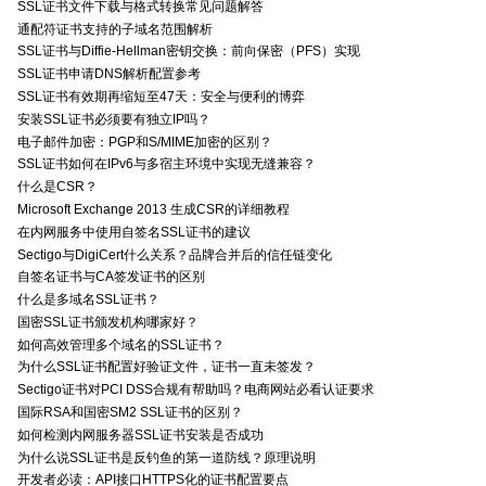
SSL证书文件下载与格式转换常见问题解答
通配符证书支持的子域名范围解析
SSL证书与Diffie-Hellman密钥交换：前向保密（PFS）实现
SSL证书申请DNS解析配置参考
SSL证书有效期再缩短至47天：安全与便利的博弈
安装SSL证书必须要有独立IP吗？
电子邮件加密：PGP和S/MIME加密的区别？
SSL证书如何在IPv6与多宿主环境中实现无缝兼容？
什么是CSR？
Microsoft Exchange 2013 生成CSR的详细教程
在内网服务中使用自签名SSL证书的建议
Sectigo与DigiCert什么关系？品牌合并后的信任链变化
自签名证书与CA签发证书的区别
什么是多域名SSL证书？
国密SSL证书颁发机构哪家好？
如何高效管理多个域名的SSL证书？
为什么SSL证书配置好验证文件，证书一直未签发？
Sectigo证书对PCI DSS合规有帮助吗？电商网站必看认证要求
国际RSA和国密SM2 SSL证书的区别？
如何检测内网服务器SSL证书安装是否成功
为什么说SSL证书是反钓鱼的第一道防线？原理说明
开发者必读：API接口HTTPS化的证书配置要点