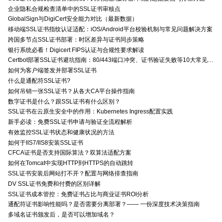
企业隐私合规检查清单中的SSL证书审核点
GlobalSign与DigiCert安全能力对比（最新数据）
移动端SSL证书指纹认证适配：iOS/Android平台校验机制与常见问题解决方案
跨国多节点SSL证书部署：时区差异与证书同步策略
银行系统必看！Digicert FIPS认证与合规性要求解读
Certbot部署SSL证书避坑指南：80/443端口冲突、证书验证失败等10大常见问题解决方案
如何为客户端签发并部署SSL证书
什么是通配符SSL证书?
如何吊销一张SSL证书？从各大CA平台操作指南
数字证书是什么？跟SSL证书有什么区别？
SSL证书在云原生安全中的作用：Kubernetes Ingress配置实践
新手必读：免费SSL证书申请与验证全流程解析
有效监控SSL证书状态和健康状况的方法
如何于IIS7/IIS8安装SSL证书
CFCA证书是否支持国际算法？双算法适配方案
如何在Tomcat中实现HTTP到HTTPS的自动跳转
SSL证书安装后网站打不开？配置与网络排查指南
DV SSL证书免费和付费的区别详解
SSL证书成本管控：免费证书占比与商业证书ROI分析
通配符证书影响性能吗？是否需要分离部署？—— 一份深度技术决策指南
多域名证书颁发后，是否可以增加域名？