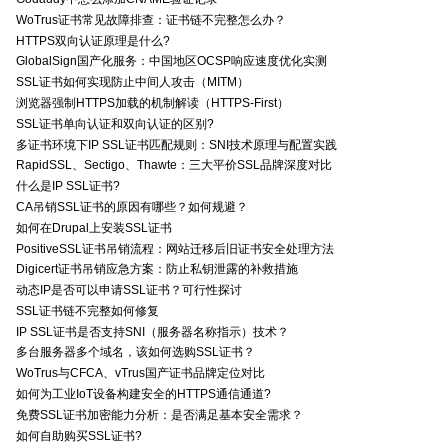
WoTrus证书常见故障排查：证书链不完整怎么办？
HTTPS双向认证原理是什么?
GlobalSign国产化服务：中国地区OCSP响应速度优化实测
SSL证书如何实现防止中间人攻击（MITM）
浏览器强制HTTPS加载的机制解读（HTTPS-First）
SSL证书单向认证和双向认证的区别?
多证书环境下IP SSL证书匹配规则：SNI技术原理与配置实践
RapidSSL、Sectigo、Thawte：三大平价SSL品牌深度对比
什么是IP SSL证书?
CA吊销SSL证书的原因有哪些？如何规避？
如何在Drupal上安装SSL证书
PositiveSSL证书吊销流程：网站迁移后旧证书安全处理方法
Digicert证书吊销应急方案：防止私钥泄露的补救措施
动态IP是否可以申请SSL证书？可行性探讨
SSL证书链不完整如何修复
IP SSL证书是否支持SNI（服务器名称指示）技术？
多台服务器多个域名，该如何选购SSL证书？
WoTrus与CFCA、vTrus国产证书品牌定位对比
如何为工业IoT设备构建安全的HTTPS通信通道?
免费SSL证书加密能力分析：是否满足基本安全需求？
如何自助购买SSL证书?