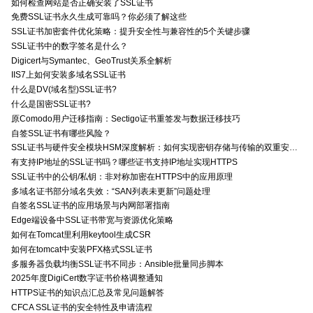
如何检查网站是否正确安装了SSL证书
免费SSL证书永久生成可靠吗？你必须了解这些
SSL证书加密套件优化策略：提升安全性与兼容性的5个关键步骤
SSL证书中的数字签名是什么？
Digicert与Symantec、GeoTrust关系全解析
IIS7上如何安装多域名SSL证书
什么是DV(域名型)SSL证书?
什么是国密SSL证书?
原Comodo用户迁移指南：Sectigo证书重签发与数据迁移技巧
自签SSL证书有哪些风险？
SSL证书与硬件安全模块HSM深度解析：如何实现密钥存储与传输的双重安全防护？
有支持IP地址的SSL证书吗？哪些证书支持IP地址实现HTTPS
SSL证书中的公钥/私钥：非对称加密在HTTPS中的应用原理
多域名证书部分域名失效：“SAN列表未更新”问题处理
自签名SSL证书的应用场景与内网部署指南
Edge端设备中SSL证书带宽与资源优化策略
如何在Tomcat里利用keytool生成CSR
如何在tomcat中安装PFX格式SSL证书
多服务器负载均衡SSL证书不同步：Ansible批量同步脚本
2025年度DigiCert数字证书价格调整通知
HTTPS证书的知识点汇总及常见问题解答
CFCA SSL证书的安全特性及申请流程