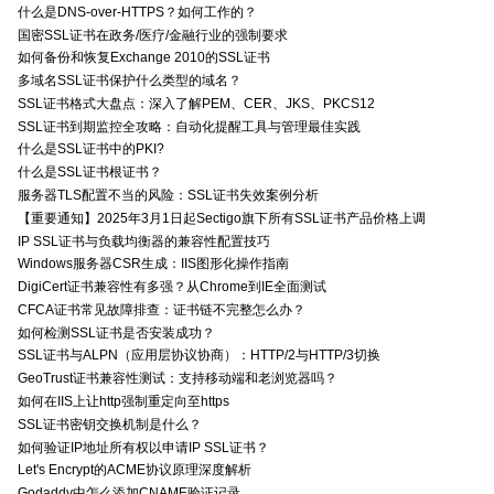
什么是DNS-over-HTTPS？如何工作的？
国密SSL证书在政务/医疗/金融行业的强制要求
如何备份和恢复Exchange 2010的SSL证书
多域名SSL证书保护什么类型的域名？
SSL证书格式大盘点：深入了解PEM、CER、JKS、PKCS12
SSL证书到期监控全攻略：自动化提醒工具与管理最佳实践
什么是SSL证书中的PKI?
什么是SSL证书根证书？
服务器TLS配置不当的风险：SSL证书失效案例分析
【重要通知】2025年3月1日起Sectigo旗下所有SSL证书产品价格上调
IP SSL证书与负载均衡器的兼容性配置技巧
Windows服务器CSR生成：IIS图形化操作指南
DigiCert证书兼容性有多强？从Chrome到IE全面测试
CFCA证书常见故障排查：证书链不完整怎么办？
如何检测SSL证书是否安装成功？
SSL证书与ALPN（应用层协议协商）：HTTP/2与HTTP/3切换
GeoTrust证书兼容性测试：支持移动端和老浏览器吗？
如何在IIS上让http强制重定向至https
SSL证书密钥交换机制是什么？
如何验证IP地址所有权以申请IP SSL证书？
Let's Encrypt的ACME协议原理深度解析
Godaddy中怎么添加CNAME验证记录