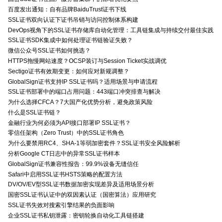
百度发出通知：自有品牌BaiduTrust证书下线
SSL证书双向认证下证书吊销与访问控制体系构建
DevOps视角下的SSL证书存储库自动化管理：工具链集成与持续交付最佳实践
SSL证书SDK集成中如何处理证书链验证失败？
微信公众号SSL证书如何挑选？
HTTPS拖慢网站速度？OCSP装订与Session Ticket实战调优
Sectigo证书有效期变更：如何应对新规调整？
GlobalSign证书支持IP SSL证书吗？适用场景与申请流程
SSL证书部署中的端口占用问题：443端口冲突排查与解决
为什么选择CFCA？7大国产化优势分析，避免政策风险
什么是SSL证书链？
金融行业为何必须为API接口部署IP SSL证书？
零信任架构（Zero Trust）中的SSL证书角色
为什么要禁用RC4、SHA-1等弱加密套件？SSL证书安全风险解析
分析Google CT日志中的异常SSL证书样本
GlobalSign证书兼容性报告：99.9%设备无缝信任
Safari中启用SSL证书HSTS策略的配置方法
DV/OV/EV型SSL证书数据加密实现差异及适用场景分析
国密SSL证书认证中的双因素认证（国密算法）应用研究
SSL证书失效对搜索引擎结果的负面影响
企业SSL证书私钥泄露：密钥轮换自动化工具链搭建