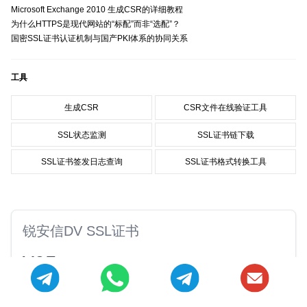
Microsoft Exchange 2010 生成CSR的详细教程
为什么HTTPS是现代网站的“标配”而非“选配”？
国密SSL证书认证机制与国产PKI体系的协同关系
工具
生成CSR
CSR文件在线验证工具
SSL状态监测
SSL证书链下载
SSL证书签发日志查询
SSL证书格式转换工具
锐安信DV SSL证书
¥65
/年
锐安信多域名证书最高250个域名
无需提交任何材料，验证域名所有权即可