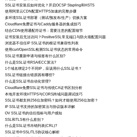
SSL证书安装后如何优化？开启OCSP Stapling和HSTS
使用阿里云CDN配置HTTPS加速的完整步骤
多环境SSL证书部署（测试/预发布/生产）切换方案
Cloudflare免费证书与Caddy服务器的集成技巧
结合CDN使用通配符证书：需要注意的配置细节
证书安装后无法访问？PositiveSSL常见端口与防火墙配置问题
浏览器不信任IP SSL证书的根证书兼容性列表
使用curl/OpenSSL检测SSL证书状态的常用命令
SSL证书重新申请与续签有什么区别?
什么是SSL证书RSA/ECC算法?
1个域名绑定2个不同IP，应该用什么SSL证书？
SSL证书链接出错原因有哪些?
什么是SSL证书自动化管理?
Cloudflare免费SSL证书与传统CA证书区别分析
本地开发环境HTTPS与CORS跨域问题调试技巧
SSL证书都支持256位加密吗？如何才能使用256位加密？
IP SSL证书支持的加密算法与协议版本详解
OV SSL证书的信任指标与用户感知
SSL和TLS有什么差别？
什么是SSL证书吊销列表(CRL)?
SSL证书中SSL/TLS协议核心解析