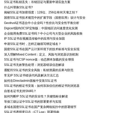
SSL证书私钥丢失：吊销旧证与重新申请应急方案
什么叫替换SSL证书?
揭秘SSL证书加密强度：128位、256位有何天壤之别？
国密SSL证书技术规范中的扩展字段（国密应用）设计与安全
Geotrust证书适合中小企业吗？性价比与安全性平衡分析
Digicert国内OCSP定制版：中国地区访问速度优化实测
企业能用免费SSL证书吗？中小公司与大型企业的风险权衡
IP SSL证书在视频流传输中的应用与安全加固
申请SSL证书时，怎样正确填写绑定域名？
国密SSL证书在国产云计算环境下的技术标准与安全实现
深入理解Mixed Content：定义、风险与浏览器识别机制
SSL证书与CSP nonce值：动态脚本加载的安全增强
SSL证书无效警告处理：浏览器错误信息解读
通配符SSL证书的安全风险：私钥泄露的后果与防范
常见IP SSL证书错误代码及解决方法汇总
如何在Directadmin面板中安装SSL证书
SSL证书的根证书安装：如何添加信任的根证书到浏览器
自签名证书支持SNI吗？
如何判断IP SSL证书的安全性？关键指标全解读
等保三级认证中SSL证书的部署要求与实现
多域名国密SSL证书在国产复杂网络拓扑中的部署细节
SSL证书透明度日志（CT Log）部署指南