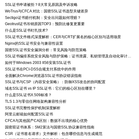
SSL证书申请被拒？8大常见原因及申诉攻略
WoTrus与CFCA 对比：国密SSL证书选型关键差异
Sectigo证书赔付机制：安全出问题如何理赔？
Geotrust证书吊销原因TOP3：预防比修复更重要
什么是SSL证书钉扎技术?
SSL证书文件格式深度解析：CER与CRT扩展名的核心区别与适用场景
Nginx的SSL证书安全与兼容性设置
国密SSL证书安全漏洞分析：常见风险与防范策略
SSL证书编排系统安全风险与防护策略：证书泄露、私钥管理及自动化审计技术要点
如何于Windows 2003 IIS6安装SSL证书
SSL证书在PCI-DSS合规支付系统中的作用
全面解决Chrome浏览器SSL证书协议错误指南
SSL证书与CSP（内容安全策略）：防御XSS攻击的协同配置
域名SSL证书 vs IP SSL证书：它们的核心区别在哪里？
什么是SSL证书X.509标准？
TLS 1.3与零信任网络架构兼容性分析
SSL证书完整性保护机制深度解析
阿里云邮箱如何配置SSL证书
CFCA与其他国产CA区别：数据不出境的核心优势
国密双证书体系：SM2算法与国密SSL协议兼容性指南
CSR（证书签名请求）文件解析：包含哪些信息与生成规范