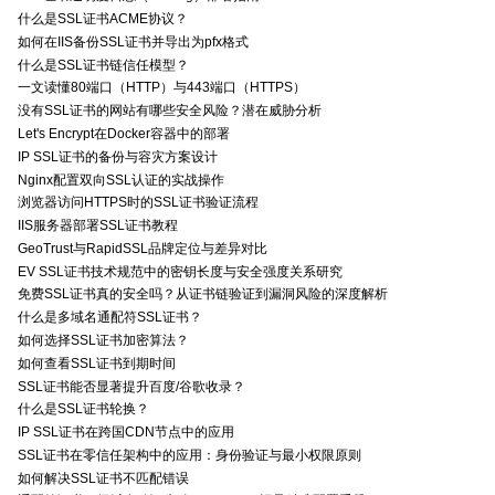
什么是SSL证书ACME协议？
如何在IIS备份SSL证书并导出为pfx格式
什么是SSL证书链信任模型？
一文读懂80端口（HTTP）与443端口（HTTPS）
没有SSL证书的网站有哪些安全风险？潜在威胁分析
Let's Encrypt在Docker容器中的部署
IP SSL证书的备份与容灾方案设计
Nginx配置双向SSL认证的实战操作
浏览器访问HTTPS时的SSL证书验证流程
IIS服务器部署SSL证书教程
GeoTrust与RapidSSL品牌定位与差异对比
EV SSL证书技术规范中的密钥长度与安全强度关系研究
免费SSL证书真的安全吗？从证书链验证到漏洞风险的深度解析
什么是多域名通配符SSL证书？
如何选择SSL证书加密算法？
如何查看SSL证书到期时间
SSL证书能否显著提升百度/谷歌收录？
什么是SSL证书轮换？
IP SSL证书在跨国CDN节点中的应用
SSL证书在零信任架构中的应用：身份验证与最小权限原则
如何解决SSL证书不匹配错误