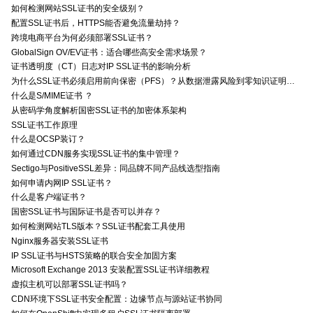
如何检测网站SSL证书的安全级别？
配置SSL证书后，HTTPS能否避免流量劫持？
跨境电商平台为何必须部署SSL证书？
GlobalSign OV/EV证书：适合哪些高安全需求场景？
证书透明度（CT）日志对IP SSL证书的影响分析
为什么SSL证书必须启用前向保密（PFS）？从数据泄露风险到零知识证明的安全价值分析
什么是S/MIME证书 ？
从密码学角度解析国密SSL证书的加密体系架构
SSL证书工作原理
什么是OCSP装订？
如何通过CDN服务实现SSL证书的集中管理？
Sectigo与PositiveSSL差异：同品牌不同产品线选型指南
如何申请内网IP SSL证书？
什么是客户端证书？
国密SSL证书与国际证书是否可以并存？
如何检测网站TLS版本？SSL证书配套工具使用
Nginx服务器安装SSL证书
IP SSL证书与HSTS策略的联合安全加固方案
Microsoft Exchange 2013 安装配置SSL证书详细教程
虚拟主机可以部署SSL证书吗？
CDN环境下SSL证书安全配置：边缘节点与源站证书协同