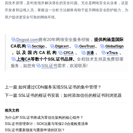
其技术原理，及时发现并解决潜在的安全问题。无论是网络安全从业者，还是
开发者和运维人员，掌握这一分析方法都将有助于提升网络安全防护能力，为
用户提供更安全可靠的网络环境。
Dogssl.com
拥有20年网络安全服务经验，
提供构涵盖国际
CA机构
、
、
、
Sectigo
Digicert
GeoTrust
GlobalSign
，以及国内CA机构
、
、
vTrus
、
CFCA
沃通
上海CA
等数十个SSL证书品牌。
全程技术支持及免费部署
服务，如您有
SSL证书
需求，欢迎联系!
上一篇:如何通过CDN服务实现SSL证书的集中管理？
下一篇:SSL证书的根证书安装：如何添加信任的根证书到浏览器
相关文档
为什么IP SSL证书将成为零信任架构的核心组件？
SSL证书管理审计：SOX法案与等保2.0合规检查清单
SSL证书重新颁发与重新申请的区别？