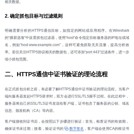
相关数据。
2. 确定抓包目标与过滤规则
明确需要分析的HTTPS通信目标，如指定的网站或应用程序。在Wireshark
的“捕获选项”中设置抓包过滤器，使用“host”命令指定目标服务器的IP地址或域
名，例如“host www.example.com”，这样可避免抓取无关流量，提高分析效
率。若仅关注HTTPS协议相关的数据包，还可添加“port 443”过滤条件，进一步
缩小抓包范围。
二、HTTPS通信中证书验证的理论流程
在正式抓包分析之前，有必要了解HTTPS通信中证书验证的理论流程。当客户
端向服务器发起HTTPS请求时，双方会进行SSL/TLS握手过程。在此过程中，
服务器将自己的SSL/TLS证书发送给客户端，证书包含了服务器的公钥、域名
信息、颁发机构（CA）等内容。
客户端接收到证书后，会按照以下步骤进行验证：首先，检查证书的有效期，
确保证书未过期；接着，验证证书的
数字签名
，客户端会使用CA的根证书