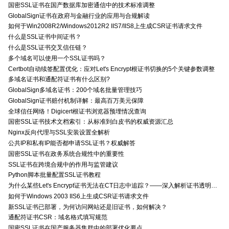
国密SSL证书在国产数据库加密通信中的技术标准调整
GlobalSign证书在政府与金融行业的应用与合规解读
如何于Win2008R2/Windows2012R2 IIS7/IIS8上生成CSR证书请求文件
什么是SSL证书中间证书？
什么是SSL证书交叉信任链？
多个域名可以使用一个SSL证书吗？
Certbot自动续签配置优化：应对Let's Encrypt根证书切换的5个关键参数调整
多域名证书和通配符证书有什么区别?
GlobalSign多域名证书：200个域名批量管理技巧
GlobalSign证书赔付机制详解：最高百万美元保障
全球信任网络！Digicert根证书浏览器预埋情况查询
国密SSL证书技术文档索引：从标准到白皮书的权威资源汇总
Nginx反向代理与SSL安装设置全解析
公共IP和私有IP能否都申请SSL证书？权威解答
国密SSL证书在政务系统合规性中的重要性
SSL证书在跨境合规中的作用与监管建议
Python脚本批量配置SSL证书教程
为什么某些Let's Encrypt证书无法在CT日志中追踪？——深入解析证书透明度与Let's Encrypt的关系
如何于Windows 2003 IIS6上生成CSR证书请求文件
新SSL证书已部署，为何访问网站还是旧证书，如何解决？
通配符证书CSR：域名格式填写规范
国密SSL证书在国产服务器集群中的部署优化要点