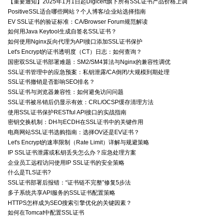
【重要通知】2025年1月1日起Digicert旗下所有SSL证书产品价格上调
PositiveSSL适合哪些网站？个人博客/企业站选择指南
EV SSL证书的验证标准：CA/Browser Forum规范解读
如何用Java Keytool生成自签名SSL证书？
如何使用Nginx反向代理为API接口添加SSL证书保护
Let's Encrypt的证书透明度（CT）日志：如何查询？
国密双SSL证书部署难题：SM2/SM4算法与Nginx的兼容性调优
SSL证书管理中的应急预案：私钥泄露/CA倒闭/大规模到期处理
SSL证书撤销是否影响SEO排名？
SSL证书与浏览器兼容性：如何避免访问问题
SSL证书被吊销后仍显示有效：CRL/OCSP缓存清理方法
使用SSL证书保护RESTful API接口的实战指南
密钥交换机制：DH与ECDH在SSL证书中的关键作用
电商网站SSL证书选购指南：选择OV还是EV证书？
Let's Encrypt的速率限制（Rate Limit）详解与规避策略
IP SSL证书泄露或私钥丢失怎么办？应急处理方案
企业员工远程访问使用IP SSL证书的安全策略
什么是TLS证书?
SSL证书部署后报错：“证书链不完整”修复5步法
多子系统共享API服务的SSL证书配置策略
HTTPS怎样成为SEO搜索引擎优化的关键因素？
如何在Tomcat中配置SSL证书