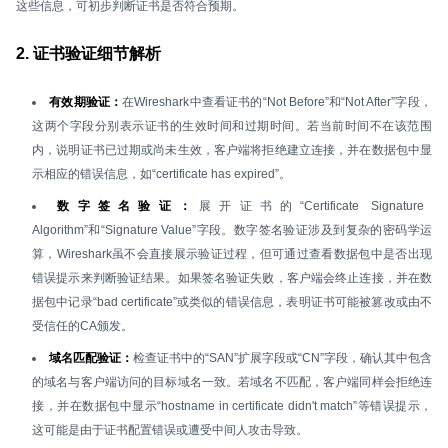
这些信息，可初步判断证书是否符合预期。
2. 证书验证细节解析
有效期验证：
在Wireshark中查看证书的“Not Before”和“Not After”字段，
这两个字段分别表示证书的生效时间和过期时间。若当前时间不在该范围
内，说明证书已过期或尚未生效，客户端将拒绝建立连接，并在数据包中显
示相应的错误信息，如“certificate has expired”。
数字签名验证：
展开证书的“Certificate Signature
Algorithm”和“Signature Value”字段。数字签名验证涉及到复杂的密码学运
算，Wireshark虽不会直接展示验证过程，但可通过查看数据包中是否出现
错误提示来判断验证结果。如果签名验证失败，客户端会终止连接，并在数
据包中记录“bad certificate”或类似的错误信息，表明证书可能被篡改或由不
受信任的CA颁发。
域名匹配验证：
检查证书中的“SAN”扩展字段或“CN”字段，确认其中包含
的域名与客户端访问的目标域名一致。若域名不匹配，客户端同样会拒绝连
接，并在数据包中显示“hostname in certificate didn't match”等错误提示，
这可能是由于证书配置错误或遭受中间人攻击导致。