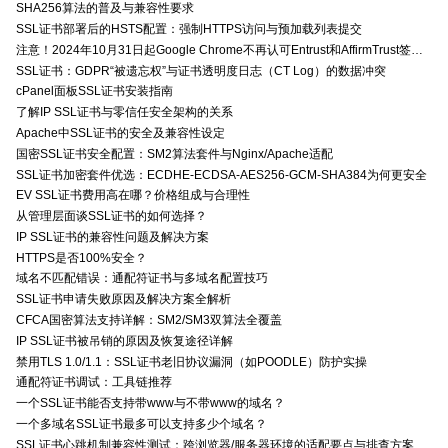
SHA256算法的普及与兼容性要求
SSL证书部署后的HSTS配置：强制HTTPS访问与预加载列表提交
注意！2024年10月31日起Google Chrome不再认可Entrust和AffirmTrust签发的TLS证书
SSL证书：GDPR“被遗忘权”与证书透明度日志（CT Log）的数据冲突
cPanel面板SSL证书安装指南
了解IP SSL证书与零信任安全架构的关系
Apache中SSL证书的安全及兼容性设定
国密SSL证书安全配置：SM2算法套件与Nginx/Apache适配
SSL证书加密套件优选：ECDHE-ECDSA-AES256-GCM-SHA384为何更安全
EV SSL证书费用高在哪？价格组成与合理性
从管理层面谈SSL证书的如何选择？
IP SSL证书的兼容性问题及解决方案
HTTPS是否100%安全？
域名不匹配错误：通配符证书与多域名配置技巧
SSL证书申请失败原因及解决方案全解析
CFCA国密算法支持详解：SM2/SM3双算法全覆盖
IP SSL证书被吊销的原因及恢复途径详解
禁用TLS 1.0/1.1：SSL证书老旧协议漏洞（如POODLE）防护实操
通配符证书调试：工具链推荐
一个SSL证书能否支持带www与不带www的域名？
一个多域名SSL证书最多可以支持多少个域名？
SSL证书心跳机制兼容性测试：跨浏览器/服务器环境的适配要点与排查方案