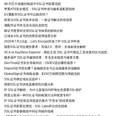
Wi-Fi芯片或微控制器中SSL证书部署流程
苹果ATS安全规范：SSL证书申请与服务器配置指南
EV通配符SSL证书可以购买吗？
双算法SSL证书技术实现：一套证书解决所有场景
通配符证书常见安全误区及防范
根证书更替对全球SSL证书体系的影响分析
泛域名SSL证书的优势及使用场景分析
2025年7月1日起，Let's Encrypt开放了IP SSL证书申请
国密SSL证书合规性要求：等保2.0、密评、关保标准全解析
XCA vs KeyStore Explorer：两款主流 SSL 证书可视化工具深度对比与选型指南
服务器IP SSL证书漏洞排查：常见安全隐患与修复方案
GeoTrust证书安全等级对比：OV/EV适合哪些场景？
Digicert证书贵在哪？金融级安全与企业级服务价值解析
GlobalSign证书保险金额：$150万保障范围与理赔流程
SSL证书绑定域名还是IP？
国密SSL证书浏览器兼容性问题分析
IP SSL证书解析：为什么直接访问IP地址也需要SSL保护
阿里云取得一种SSL证书的检测方法和装置专利?
IP SSL证书安装后浏览器仍显示“不安全”的排查指南
SSL证书部署后测试：SSL Labs评分优化指南
SSL证书更换根或中间证书操作指南