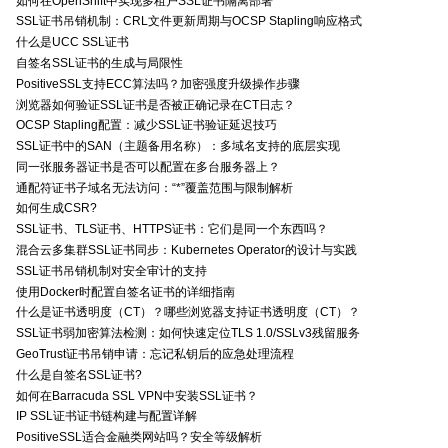
如何在OpenShift中实现多租户SSL证书隔离部署
SSL证书吊销机制：CRL文件更新周期与OCSP Stapling响应格式
什么是UCC SSL证书
自签名SSL证书的生成与局限性
PositiveSSL支持ECC算法吗？加密强度升级操作步骤
浏览器如何验证SSL证书是否被正确记录在CT日志？
OCSP Stapling配置：减少SSL证书验证延迟技巧
SSL证书中的SAN（主题备用名称）：多域名支持的底层实现
同一张服务器证书是否可以配置在多台服务器上？
通配符证书子域名无法访问：“*”覆盖范围与限制解析
如何生成CSR?
SSL证书、TLS证书、HTTPS证书：它们是同一个东西吗？
混合云多集群SSL证书同步：Kubernetes Operator的设计与实践
SSL证书吊销机制对安全审计的支持
使用Docker时配置自签名证书的详细指南
什么是证书透明度（CT）？哪些浏览器支持证书透明度（CT）？
SSL证书弱加密算法检测：如何快速定位TLS 1.0/SSLv3残留服务
GeoTrust证书吊销申请：忘记私钥后的应急处理流程
什么是自签名SSL证书?
如何在Barracuda SSL VPN中安装SSL证书？
IP SSL证书证书链构建与配置详解
PositiveSSL适合金融类网站吗？安全等级解析