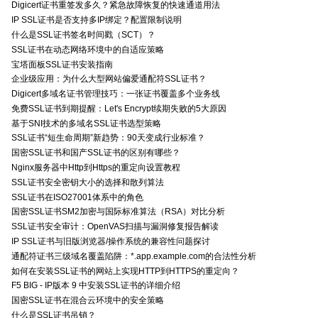
Digicert证书重签发多久？紧急故障恢复的快速通道用法
IP SSL证书是否支持多IP绑定？配置限制说明
什么是SSL证书签名时间戳（SCT）？
SSL证书在动态网络环境中的自适应策略
宝塔面板SSL证书安装指南
企业级应用：为什么大型网站偏爱通配符SSL证书？
Digicert多域名证书管理技巧：一张证书覆盖多个业务线
免费SSL证书到期提醒：Let's Encrypt续期失败的5大原因
基于SNI技术的多域名SSL证书选型策略
SSL证书“短生命周期”新趋势：90天变成行业标准？
国密SSL证书和国产SSL证书的区别有哪些？
Nginx服务器中Http到Https的重定向设置教程
SSL证书安全密钥大小的选择和散列算法
SSL证书在ISO27001体系中的角色
国密SSL证书SM2加密与国际标准算法（RSA）对比分析
SSL证书安全审计：OpenVAS扫描与漏洞修复报告解读
IP SSL证书与旧版浏览器/操作系统的兼容性问题探讨
通配符证书三级域名覆盖陷阱：*.app.example.com的合法性分析
如何在安装SSL证书的网站上实现HTTP到HTTPS的重定向？
F5 BIG - IP版本 9 中安装SSL证书的详细介绍
国密SSL证书在混合云环境中的安全策略
什么是SSL证书吊销？