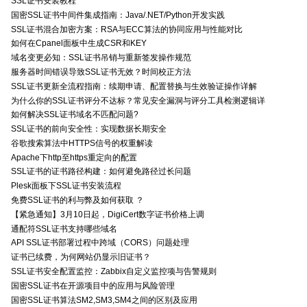
SSL证书安装教程
国密SSL证书中间件集成指南：Java/.NET/Python开发实践
SSL证书混合加密方案：RSA与ECC算法的协同应用与性能对比
如何在Cpanel面板中生成CSR和KEY
域名变更必知：SSL证书吊销与重新签发操作规范
服务器时间错误导致SSL证书无效？时间校正方法
SSL证书更新全流程指南：续期申请、配置替换与生效验证操作详解
为什么你的SSL证书评分不达标？常见安全漏洞与评分工具检测逻辑详
如何解决SSL证书域名不匹配问题?
SSL证书的前向安全性：实现数据长期安全
谷歌搜索算法中HTTPS信号的权重解读
Apache下http至https重定向的配置
SSL证书的证书路径构建：如何避免路径过长问题
Plesk面板下SSL证书安装流程
免费SSL证书的利与弊及如何获取 ？
【紧急通知】3月10日起，DigiCert数字证书价格上调
通配符SSL证书支持哪些域名
API SSL证书部署过程中跨域（CORS）问题处理
证书已续费，为何网站仍显示旧证书？
SSL证书安全配置监控：Zabbix自定义监控项与告警规则
国密SSL证书在开源项目中的应用与风险管理
国密SSL证书算法SM2,SM3,SM4之间的区别及应用