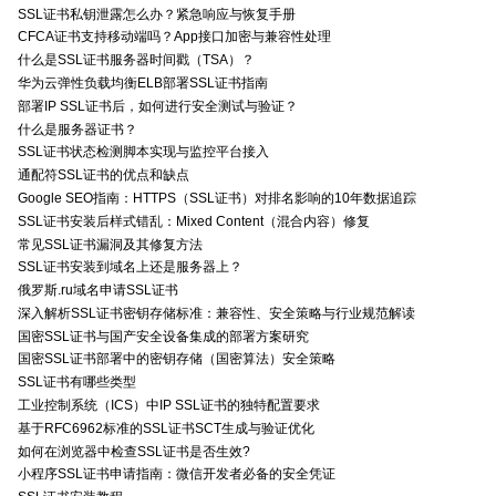
SSL证书私钥泄露怎么办？紧急响应与恢复手册
CFCA证书支持移动端吗？App接口加密与兼容性处理
什么是SSL证书服务器时间戳（TSA）？
华为云弹性负载均衡ELB部署SSL证书指南
部署IP SSL证书后，如何进行安全测试与验证？
什么是服务器证书？
SSL证书状态检测脚本实现与监控平台接入
通配符SSL证书的优点和缺点
Google SEO指南：HTTPS（SSL证书）对排名影响的10年数据追踪
SSL证书安装后样式错乱：Mixed Content（混合内容）修复
常见SSL证书漏洞及其修复方法
SSL证书安装到域名上还是服务器上？
俄罗斯.ru域名申请SSL证书
深入解析SSL证书密钥存储标准：兼容性、安全策略与行业规范解读
国密SSL证书与国产安全设备集成的部署方案研究
国密SSL证书部署中的密钥存储（国密算法）安全策略
SSL证书有哪些类型
工业控制系统（ICS）中IP SSL证书的独特配置要求
基于RFC6962标准的SSL证书SCT生成与验证优化
如何在浏览器中检查SSL证书是否生效?
小程序SSL证书申请指南：微信开发者必备的安全凭证