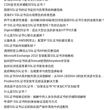
CDN是否支持通配符SSL证书？
国密SSL证书的证书监控与告警系统构建指南
安装EV SSL证书后出现警告的排查思路
跨平台兼容性难题：如何解决移动端/老旧浏览器因SSL证书引发的连接失败？
IP SSL证书比域名SSL证书更贵吗？性价比如何？
Digicert通配符证书：适合大型企业的多域名HTTPS方案
什么是SSL证书心脏出血漏洞？
云服务器（AWS/阿里云）配置IP SSL证书的避坑要点
SSL证书如何创建私钥？
调用阿里云/腾讯云SSL证书API的完整流程
Microsoft Exchange 2010 安装配置SSL证书详细教程
如何把Pem证书转成Tomcat使用的Keystore并安装
如何在浏览器查看SSL证书签发者信息
政府网站SSL证书：合规要求与类型选择标准
SSL证书SHA系列散列算法深度解析：从SHA-1到SHA-3的技术演进与安全特性
PositiveSSL证书安装常见错误及解决方案
浏览器不信任SSL证书：“自签名证书”与“未知CA”区别处理
什么是SSL证书？
SSL证书链验证机制：破解中间人攻击伪造证书的关键防线解析
申请IP SSL证书时的身份验证流程与方式
国密SSL证书认证机制在国产操作系统中的适配性