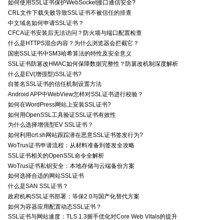
如何使用SSL证书保护WebSocket接口通信安全?
CRL文件下载失败导致SSL证书不被信任的排查
中文域名如何申请SSL证书？
CFCA证书安装后无法访问？防火墙与端口配置检查
什么是HTTPS混合内容？为什么浏览器会拦截它？
国密SSL证书中SM3哈希算法的特性及安全意义
SSL证书防篡改HMAC如何保障数据完整性？防篡改机制深度解析
什么是EV(增强型)SSL证书?
自签名SSL证书的信任机制设置方法
Android APP中WebView怎样对SSL证书进行校验？
如何在WordPress网站上安装SSL证书?
如何用OpenSSL工具验证SSL证书有效性
为什么选择增强型EV SSL证书？
如何利用crt.sh网站跟踪潜在恶意SSL证书签发行为?
WoTrus证书申请流程：从材料准备到签发全攻略
SSL证书相关的OpenSSL命令全解析
WoTrus证书私钥安全：本地存储与云端备份方案
如何选择合适的网站SSL证书
什么是SAN SSL证书？
政府机构SSL证书部署：等保2.0与国产化替代方案
如何为容器应用配置动态SSL证书？
SSL证书与网站速度：TLS 1.3握手优化对Core Web Vitals的提升