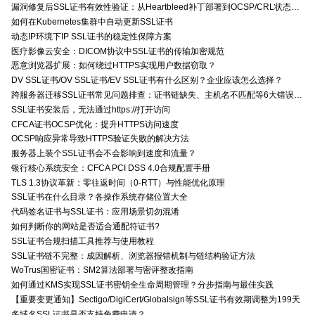
漏洞修复后SSL证书有效性验证：从Heartbleed补丁部署到OCSP/CRL状态检查的全链路确认方法
如何在Kubernetes集群中自动更新SSL证书
动态IP环境下IP SSL证书的稳定性保障方案
医疗影像云安全：DICOM协议中SSL证书的传输加密规范
恶意浏览器扩展：如何绕过HTTPS实现用户数据窃取？
DV SSL证书/OV SSL证书/EV SSL证书有什么区别？企业应该怎么选择？
跨服务器迁移SSL证书常见问题排查：证书链缺失、主机名不匹配等6大错误解决方案
SSL证书安装后，无法通过https://打开访问
CFCA证书OCSP优化：提升HTTPS访问速度
OCSP响应异常导致HTTPS验证失败的解决方法
服务器上装个SSL证书会不会影响到速度和流量？
银行核心系统安全：CFCA PCI DSS 4.0合规配置手册
TLS 1.3协议革新：零往返时间（0-RTT）与性能优化原理
SSL证书在什么目录？各操作系统存储位置大全
代码签名证书与SSL证书：应用场景切勿混淆
如何判断你的网站是否适合通配符证书?
SSL证书合规扫描工具推荐与使用教程
SSL证书链不完整：成因解析、浏览器报错机制与链结构验证方法
WoTrus国密证书：SM2算法部署与密评整改指南
如何通过KMS实现SSL证书密钥全生命周期管理？分步指南与最佳实践
【重要变更通知】Sectigo/DigiCert/Globalsign等SSL证书有效期调整为199天
多域名SSL证书是否支持免费申请？