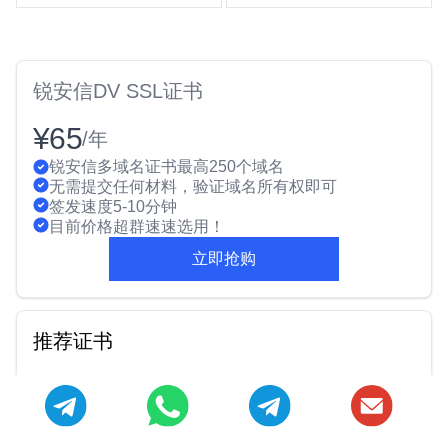
锐安信DV SSL证书
¥65
/年
锐安信多域名证书最高250个域名
无需提交任何材料，验证域名所有权即可
签发速度5-10分钟
目前价格超群速速选用！
立即抢购
推荐证书
华测国密DV SSL证书
¥320
/年
Thawte OV Wildcard SSL证书
¥3427
/年
沃通超真SSL Pro证书
¥5799
/年