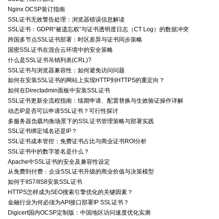
Nginx OCSP装订指南
SSL证书无效警告处理：浏览器错误信息解读
SSL证书：GDPR“被遗忘权”与证书透明度日志（CT Log）的数据冲突
跨国多节点SSL证书部署：时区差异与证书同步策略
国密SSL证书在混合云环境中的安全策略
什么是SSL证书吊销列表(CRL)?
SSL证书与浏览器兼容性：如何避免访问问题
如何在安装SSL证书的网站上实现HTTP到HTTPS的重定向？
如何在Directadmin面板中安装SSL证书
SSL证书更新全流程指南：续期申请、配置替换与生效验证操作详解
动态IP是否可以申请SSL证书？可行性探讨
多服务器负载均衡场景下的SSL证书管理策略与部署实践
SSL证书绑定域名还是IP？
SSL证书成本管控：免费证书占比与商业证书ROI分析
SSL证书中的数字签名是什么？
Apache中SSL证书的安全及兼容性设定
从免费到付费：企业SSL证书升级的商业价值与决策模型
如何于IIS7/IIS8安装SSL证书
HTTPS怎样成为SEO搜索引擎优化的关键因素？
金融行业为何必须为API接口部署IP SSL证书？
Digicert国内OCSP定制版：中国地区访问速度优化实测