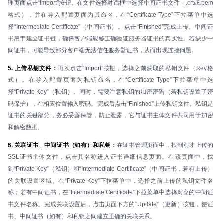
理页面点击“Import”按钮。在文件选择对话框中选择中间证书文件（.crt或.pem
格式），并在导入配置页面为其命名，在“Certificate Type”下拉菜单中选
择“Intermediate Certificate”（中间证书）。点击“Finished”完成上传。中间证
书用于建立证书链，确保客户端能够正确验证服务器证书的真实性。若缺少中
间证书，可能导致部分客户端无法信任服务器证书，从而出现连接问题。
5. 上传私钥文件：
再次点击“Import”按钮，选择之前获取的私钥文件（.key格
式）。在导入配置页面为私钥命名，在“Certificate Type”下拉菜单中选
择“Private Key”（私钥）。同时，需要注意私钥的加密密码（若私钥设置了密
码保护），在相应位置输入密码。完成后点击“Finished”上传私钥文件。私钥是
证书的关键部分，务必妥善保管，防止泄露，它与证书主体文件共同用于加密
和解密数据。
6. 关联证书、中间证书（如有）和私钥：
在证书管理页面中，找到刚才上传的
SSL证书主体文件，点击其名称进入证书详细信息页面。在该页面中，找
到“Private Key”（私钥）和“Intermediate Certificate”（中间证书，若有上传）
的关联设置区域。在“Private Key”下拉菜单中，选择之前上传的私钥文件名
称；若有中间证书，在“Intermediate Certificate”下拉菜单中选择对应的中间证
书文件名称。完成关联设置后，点击页面下方的“Update”（更新）按钮，使证
书、中间证书（如有）和私钥之间建立正确的关联关系。