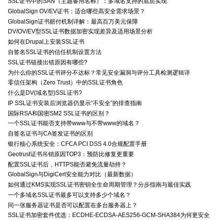
SSL证书中的SAN（主题备用名称）：多域名支持的底层实现
GlobalSign OV/EV证书：适合哪些高安全需求场景？
GlobalSign证书赔付机制详解：最高百万美元保障
DV/OV/EV型SSL证书数据加密实现差异及适用场景分析
如何在Drupal上安装SSL证书
自签名SSL证书的信任机制设置方法
SSL证书链接出错原因有哪些?
为什么你的SSL证书评分不达标？常见安全漏洞与评分工具检测逻辑详
零信任架构（Zero Trust）中的SSL证书角色
什么是DV(域名型)SSL证书?
IP SSL证书安装后浏览器仍显示“不安全”的排查指南
国际RSA和国密SM2 SSL证书的区别？
一个SSL证书能否支持带www与不带www的域名？
自签名证书与CA签发证书的区别
银行核心系统安全：CFCA PCI DSS 4.0合规配置手册
Geotrust证书吊销原因TOP3：预防比修复更重要
配置SSL证书后，HTTPS能否避免流量劫持？
GlobalSign与DigiCert安全能力对比（最新数据）
如何通过KMS实现SSL证书密钥全生命周期管理？分步指南与最佳实践
一个多域名SSL证书最多可以支持多少个域名？
同一张服务器证书是否可以配置在多台服务器上？
SSL证书加密套件优选：ECDHE-ECDSA-AES256-GCM-SHA384为何更安全