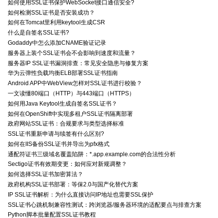
如何使用SSL证书保护WebSocket接口通信安全?
如何检测SSL证书是否安装成功？
如何在Tomcat里利用keytool生成CSR
什么是自签名SSL证书?
Godaddy中怎么添加CNAME验证记录
服务器上装个SSL证书会不会影响到速度和流量？
服务器IP SSL证书漏洞排查：常见安全隐患与修复方案
华为云弹性负载均衡ELB部署SSL证书指南
Android APP中WebView怎样对SSL证书进行校验？
一文读懂80端口（HTTP）与443端口（HTTPS）
如何用Java Keytool生成自签名SSL证书？
如何在OpenShift中实现多租户SSL证书隔离部署
政府网站SSL证书：合规要求与类型选择标准
SSL证书重新申请与续签有什么区别?
如何在IIS备份SSL证书并导出为pfx格式
通配符证书三级域名覆盖陷阱：*.app.example.com的合法性分析
Sectigo证书有效期变更：如何应对新规调整？
如何选择SSL证书加密算法？
政府机构SSL证书部署：等保2.0与国产化替代方案
IP SSL证书解析：为什么直接访问IP地址也需要SSL保护
SSL证书心跳机制兼容性测试：跨浏览器/服务器环境的适配要点与排查方案
Python脚本批量配置SSL证书教程