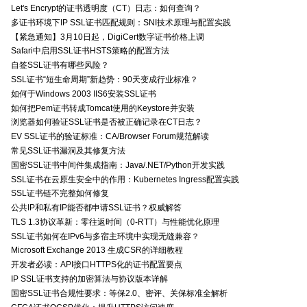
Let's Encrypt的证书透明度（CT）日志：如何查询？
多证书环境下IP SSL证书匹配规则：SNI技术原理与配置实践
【紧急通知】3月10日起，DigiCert数字证书价格上调
Safari中启用SSL证书HSTS策略的配置方法
自签SSL证书有哪些风险？
SSL证书“短生命周期”新趋势：90天变成行业标准？
如何于Windows 2003 IIS6安装SSL证书
如何把Pem证书转成Tomcat使用的Keystore并安装
浏览器如何验证SSL证书是否被正确记录在CT日志？
EV SSL证书的验证标准：CA/Browser Forum规范解读
常见SSL证书漏洞及其修复方法
国密SSL证书中间件集成指南：Java/.NET/Python开发实践
SSL证书在云原生安全中的作用：Kubernetes Ingress配置实践
SSL证书链不完整如何修复
公共IP和私有IP能否都申请SSL证书？权威解答
TLS 1.3协议革新：零往返时间（0-RTT）与性能优化原理
SSL证书如何在IPv6与多宿主环境中实现无缝兼容？
Microsoft Exchange 2013 生成CSR的详细教程
开发者必读：API接口HTTPS化的证书配置要点
IP SSL证书支持的加密算法与协议版本详解
国密SSL证书合规性要求：等保2.0、密评、关保标准全解析