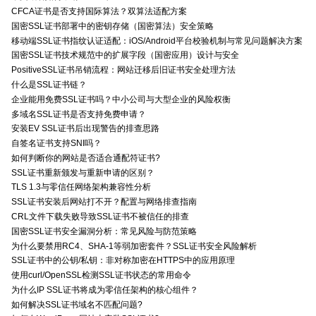
CFCA证书是否支持国际算法？双算法适配方案
国密SSL证书部署中的密钥存储（国密算法）安全策略
移动端SSL证书指纹认证适配：iOS/Android平台校验机制与常见问题解决方案
国密SSL证书技术规范中的扩展字段（国密应用）设计与安全
PositiveSSL证书吊销流程：网站迁移后旧证书安全处理方法
什么是SSL证书链？
企业能用免费SSL证书吗？中小公司与大型企业的风险权衡
多域名SSL证书是否支持免费申请？
安装EV SSL证书后出现警告的排查思路
自签名证书支持SNI吗？
如何判断你的网站是否适合通配符证书?
SSL证书重新颁发与重新申请的区别？
TLS 1.3与零信任网络架构兼容性分析
SSL证书安装后网站打不开？配置与网络排查指南
CRL文件下载失败导致SSL证书不被信任的排查
国密SSL证书安全漏洞分析：常见风险与防范策略
为什么要禁用RC4、SHA-1等弱加密套件？SSL证书安全风险解析
SSL证书中的公钥/私钥：非对称加密在HTTPS中的应用原理
使用curl/OpenSSL检测SSL证书状态的常用命令
为什么IP SSL证书将成为零信任架构的核心组件？
如何解决SSL证书域名不匹配问题?