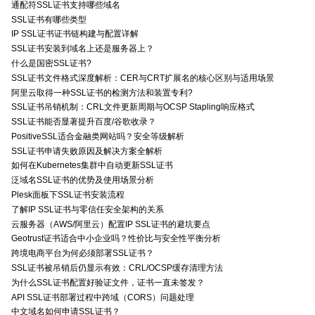
通配符SSL证书支持哪些域名
SSL证书有哪些类型
IP SSL证书证书链构建与配置详解
SSL证书安装到域名上还是服务器上？
什么是国密SSL证书?
SSL证书文件格式深度解析：CER与CRT扩展名的核心区别与适用场景
阿里云取得一种SSL证书的检测方法和装置专利?
SSL证书吊销机制：CRL文件更新周期与OCSP Stapling响应格式
SSL证书能否显著提升百度/谷歌收录？
PositiveSSL适合金融类网站吗？安全等级解析
SSL证书申请失败原因及解决方案全解析
如何在Kubernetes集群中自动更新SSL证书
泛域名SSL证书的优势及使用场景分析
Plesk面板下SSL证书安装流程
了解IP SSL证书与零信任安全架构的关系
云服务器（AWS/阿里云）配置IP SSL证书的避坑要点
Geotrust证书适合中小企业吗？性价比与安全性平衡分析
跨境电商平台为何必须部署SSL证书？
SSL证书被吊销后仍显示有效：CRL/OCSP缓存清理方法
为什么SSL证书配置好验证文件，证书一直未签发？
API SSL证书部署过程中跨域（CORS）问题处理
中文域名如何申请SSL证书？