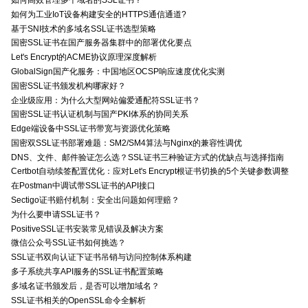
如何高效管理多个域名的SSL证书？
如何为工业IoT设备构建安全的HTTPS通信通道?
基于SNI技术的多域名SSL证书选型策略
国密SSL证书在国产服务器集群中的部署优化要点
Let's Encrypt的ACME协议原理深度解析
GlobalSign国产化服务：中国地区OCSP响应速度优化实测
国密SSL证书颁发机构哪家好？
企业级应用：为什么大型网站偏爱通配符SSL证书？
国密SSL证书认证机制与国产PKI体系的协同关系
Edge端设备中SSL证书带宽与资源优化策略
国密双SSL证书部署难题：SM2/SM4算法与Nginx的兼容性调优
DNS、文件、邮件验证怎么选？SSL证书三种验证方式的优缺点与选择指南
Certbot自动续签配置优化：应对Let's Encrypt根证书切换的5个关键参数调整
在Postman中调试带SSL证书的API接口
Sectigo证书赔付机制：安全出问题如何理赔？
为什么要申请SSL证书？
PositiveSSL证书安装常见错误及解决方案
微信公众号SSL证书如何挑选？
SSL证书双向认证下证书吊销与访问控制体系构建
多子系统共享API服务的SSL证书配置策略
多域名证书颁发后，是否可以增加域名？
SSL证书相关的OpenSSL命令全解析