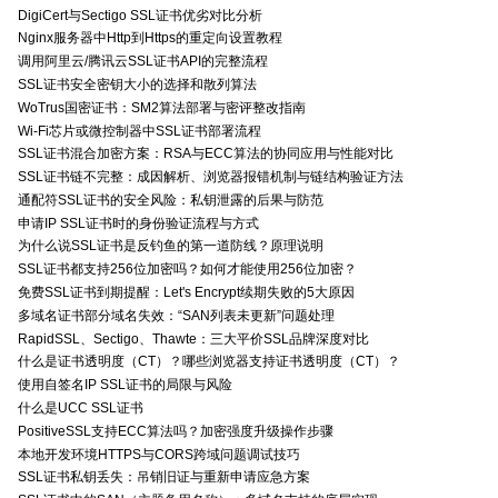
DigiCert与Sectigo SSL证书优劣对比分析
Nginx服务器中Http到Https的重定向设置教程
调用阿里云/腾讯云SSL证书API的完整流程
SSL证书安全密钥大小的选择和散列算法
WoTrus国密证书：SM2算法部署与密评整改指南
Wi-Fi芯片或微控制器中SSL证书部署流程
SSL证书混合加密方案：RSA与ECC算法的协同应用与性能对比
SSL证书链不完整：成因解析、浏览器报错机制与链结构验证方法
通配符SSL证书的安全风险：私钥泄露的后果与防范
申请IP SSL证书时的身份验证流程与方式
为什么说SSL证书是反钓鱼的第一道防线？原理说明
SSL证书都支持256位加密吗？如何才能使用256位加密？
免费SSL证书到期提醒：Let's Encrypt续期失败的5大原因
多域名证书部分域名失效：“SAN列表未更新”问题处理
RapidSSL、Sectigo、Thawte：三大平价SSL品牌深度对比
什么是证书透明度（CT）？哪些浏览器支持证书透明度（CT）？
使用自签名IP SSL证书的局限与风险
什么是UCC SSL证书
PositiveSSL支持ECC算法吗？加密强度升级操作步骤
本地开发环境HTTPS与CORS跨域问题调试技巧
SSL证书私钥丢失：吊销旧证与重新申请应急方案