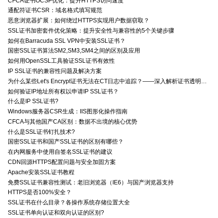
CFCA证书OCSP优化：提升HTTPS访问速度
通配符证书CSR：域名格式填写规范
恶意浏览器扩展：如何绕过HTTPS实现用户数据窃取？
SSL证书加密套件优化策略：提升安全性与兼容性的5个关键步骤
如何在Barracuda SSL VPN中安装SSL证书？
国密SSL证书算法SM2,SM3,SM4之间的区别及应用
如何用OpenSSL工具验证SSL证书有效性
IP SSL证书的兼容性问题及解决方案
为什么某些Let's Encrypt证书无法在CT日志中追踪？——深入解析证书透明度与Let's Encrypt的关系
如何验证IP地址所有权以申请IP SSL证书？
什么是IP SSL证书?
Windows服务器CSR生成：IIS图形化操作指南
CFCA与其他国产CA区别：数据不出境的核心优势
什么是SSL证书钉扎技术?
国密SSL证书和国产SSL证书的区别有哪些？
在内网服务中使用自签名SSL证书的建议
CDN回源HTTPS配置问题与安全加固方案
Apache安装SSL证书教程
免费SSL证书兼容性测试：老旧浏览器（IE6）与国产浏览器支持
HTTPS是否100%安全？
SSL证书在什么目录？各操作系统存储位置大全
SSL证书单向认证和双向认证的区别?