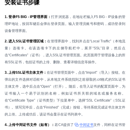
安装证书步骤
1. 登录F5 BIG - IP管理界面：
打开浏览器，在地址栏输入F5 BIG - IP设备的管
理IP地址，按回车键后会弹出登录页面。输入管理员账号和密码，成功登录到
设备管理界面。
2. 进入SSL证书管理区域：
在管理界面中，找到并点击“Local Traffic”（本地流
量）选项卡。在该选项卡下的左侧导航栏中，展开“SSL”目录，然后点
击“Certificates”（证书），进入SSL证书管理页面。此页面用于管理设备上的所
有SSL证书，包括证书的上传、删除、查看详细信息等操作。
3. 上传SSL证书主体文件：
在证书管理页面中，点击“Import”（导入）按钮。在
弹出的文件选择对话框中，从本地文件系统找到之前获取的.crt格式的SSL证书
主体文件，选中后点击“Open”（打开）。随后，在导入证书的配置页面中，为
证书输入一个易于识别的名称，例如证书所关联的域名或服务名称。
在“Certificate Type”（证书类型）下拉菜单中，选择“SSL Certificate”（SSL证
书）。填写完毕后，点击“Finished”（完成）按钮，等待系统完成证书主体文件
的上传。上传成功后，该证书会显示在证书列表中。
4. 上传中间证书文件（如有）：
若CA提供了
中间证书
文件，同样在证书管