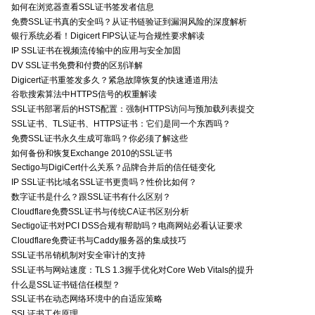
如何在浏览器查看SSL证书签发者信息
免费SSL证书真的安全吗？从证书链验证到漏洞风险的深度解析
银行系统必看！Digicert FIPS认证与合规性要求解读
IP SSL证书在视频流传输中的应用与安全加固
DV SSL证书免费和付费的区别详解
Digicert证书重签发多久？紧急故障恢复的快速通道用法
谷歌搜索算法中HTTPS信号的权重解读
SSL证书部署后的HSTS配置：强制HTTPS访问与预加载列表提交
SSL证书、TLS证书、HTTPS证书：它们是同一个东西吗？
免费SSL证书永久生成可靠吗？你必须了解这些
如何备份和恢复Exchange 2010的SSL证书
Sectigo与DigiCert什么关系？品牌合并后的信任链变化
IP SSL证书比域名SSL证书更贵吗？性价比如何？
数字证书是什么？跟SSL证书有什么区别？
Cloudflare免费SSL证书与传统CA证书区别分析
Sectigo证书对PCI DSS合规有帮助吗？电商网站必看认证要求
Cloudflare免费证书与Caddy服务器的集成技巧
SSL证书吊销机制对安全审计的支持
SSL证书与网站速度：TLS 1.3握手优化对Core Web Vitals的提升
什么是SSL证书链信任模型？
SSL证书在动态网络环境中的自适应策略
SSL证书工作原理