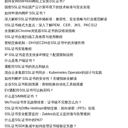
如何在WordPress网站上安装SSL证书?
国密SSL证书在国产云计算环境下的技术标准与安全实现
如何申请内网IP SSL证书？
深入解析SSL证书密钥存储标准：兼容性、安全策略与行业规范解读
SSL证书格式大盘点：深入了解PEM、CER、JKS、PKCS12
全面解决Chrome浏览器SSL证书协议错误指南
SSL证书合规扫描工具推荐与使用教程
密钥交换机制：DH与ECDH在SSL证书中的关键作用
SSL证书安装教程
IP SSL证书是否支持多IP绑定？配置限制说明
什么是客户端证书？
通配符SSL证书的优点和缺点
混合云多集群SSL证书同步：Kubernetes Operator的设计与实践
如何判断IP SSL证书的安全性？关键指标全解读
企业SSL证书私钥泄露：密钥轮换自动化工具链搭建
EV通配符SSL证书可以购买吗？
什么是S/MIME证书 ？
WoTrus证书常见故障排查：证书链不完整怎么办？
SSL证书与Diffie-Hellman密钥交换：前向保密（PFS）实现
SSL证书安全配置监控：Zabbix自定义监控项与告警规则
什么是SSL证书中的PKI?
SSL证书SDK集成中如何处理证书链验证失败？