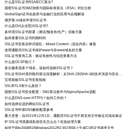
什么是SSL证书RSA/ECC算法?
国密SSL证书SM2加密与国际标准算法（RSA）对比分析
GlobalSign证书在政府与金融行业的应用与合规解读
俄罗斯.ru域名申请SSL证书
什么是OV(企业型)SSL证书?
多环境SSL证书部署（测试/预发布/生产）切换方案
如何查看SSL证书到期时间
SSL证书安装后样式错乱：Mixed Content（混合内容）修复
使用通配符SSL证书保护www与非www域名的方案
SSL证书查询工具：验证有效性与信息查看方法
什么是OCSP装订？
多台服务器多个域名，该如何选购SSL证书？
SSL证书SHA系列散列算法深度解析：从SHA-1到SHA-3的技术演进与安全特性
宝塔面板SSL证书安装指南
SSL和TLS有什么差别？
国密SSL证书安全配置：SM2算法套件与Nginx/Apache适配
什么是DNS-over-HTTPS？如何工作的？
如何选择合适的网站SSL证书
SSL证书申请DNS解析配置参考
重大变更：自2021年12月1日，通配符SSL证书不再支持文件验证式域名验证
IP SSL证书泄露或私钥丢失怎么办？应急处理方案
如何于Win2008R2/Windows2012R2 IIS7/IIS8上生成CSR证书请求文件