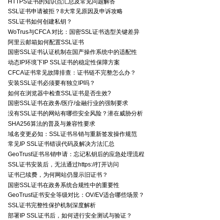
HTTPS证书的知识点汇总及常见问题解答
SSL证书申请被拒？8大常见原因及申诉攻略
SSL证书如何创建私钥？
WoTrus与CFCA 对比：国密SSL证书选型关键差异
阿里云邮箱如何配置SSL证书
国密SSL证书认证机制在国产操作系统中的适配性
动态IP环境下IP SSL证书的稳定性保障方案
CFCA证书常见故障排查：证书链不完整怎么办？
安装SSL证书必须要有独立IP吗？
如何在浏览器中检查SSL证书是否生效?
国密SSL证书在政务/医疗/金融行业的强制要求
没有SSL证书的网站有哪些安全风险？潜在威胁分析
SHA256算法的普及与兼容性要求
域名变更必知：SSL证书吊销与重新签发操作规范
常见IP SSL证书错误代码及解决方法汇总
GeoTrust证书吊销申请：忘记私钥后的应急处理流程
SSL证书安装后，无法通过https://打开访问
证书已续费，为何网站仍显示旧证书？
国密SSL证书在政务系统合规性中的重要性
GeoTrust证书安全等级对比：OV/EV适合哪些场景？
SSL证书完整性保护机制深度解析
部署IP SSL证书后，如何进行安全测试与验证？