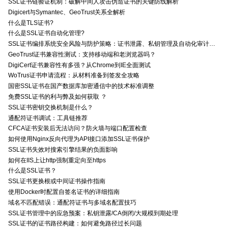
SSL证书链验证机制：破解中间人攻击伪造证书的关键防线解析
Digicert与Symantec、GeoTrust关系全解析
什么是TLS证书?
什么是SSL证书自动化管理?
SSL证书编排系统安全风险与防护策略：证书泄露、私钥管理及自动化审计技术要点
GeoTrust证书兼容性测试：支持移动端和老浏览器吗？
DigiCert证书兼容性有多强？从Chrome到IE全面测试
WoTrus证书申请流程：从材料准备到签发全攻略
国密SSL证书在国产数据库加密通信中的技术标准调整
免费SSL证书的利与弊及如何获取 ？
SSL证书密钥交换机制是什么？
通配符证书调试：工具链推荐
CFCA证书安装后无法访问？防火墙与端口配置检查
如何使用Nginx反向代理为API接口添加SSL证书保护
SSL证书失效对搜索引擎结果的负面影响
如何在IIS上让http强制重定向至https
什么是SSL证书？
SSL证书更换根或中间证书操作指南
使用Docker时配置自签名证书的详细指南
域名不匹配错误：通配符证书与多域名配置技巧
SSL证书管理中的应急预案：私钥泄露/CA倒闭/大规模到期处理
SSL证书的证书路径构建：如何避免路径过长问题