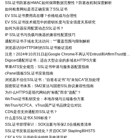
SSL证书防篡改HMAC如何保障数据完整性？防篡改机制深度解析
如何检查网站是否正确安装了SSL证书
EV SSL证书费用高在哪？价格组成与合理性
EV SSL证书技术规范中的密钥长度与安全强度关系研究
如何为容器应用配置动态SSL证书？
IP SSL证书与负载均衡器的兼容性配置技巧
通配符证书子域名无法访问：“*”覆盖范围与限制解析
浏览器访问HTTPS时的SSL证书验证流程
注意！2024年10月31日起Google Chrome不再认可Entrust和AffirmTrust签发的TLS证书
Digicert通配符证书：适合大型企业的多域名HTTPS方案
苹果ATS安全规范：SSL证书申请与服务器配置指南
cPanel面板SSL证书安装指南
浏览器不信任SSL证书：“自签名证书”与“未知CA”区别处理
国密双证书体系：SM2算法与国密SSL协议兼容性指南
为什么HTTPS是现代网站的“标配”而非“选配”？
WoTrus证书私钥安全：本地存储与云端备份方案
WoTrus与CFCA、vTrus国产证书品牌定位对比
CDN是否支持通配符SSL证书？
什么是SSL证书X.509标准？
SSL证书管理审计：SOX法案与等保2.0合规检查清单
SSL证书安装后如何优化？开启OCSP Stapling和HSTS
CFCA SSL证书的安全特性及申请流程