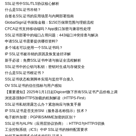
SSL证书中SSL/TLS协议核心解析
什么是SSL证书吊销？
自签名SSL证书的应用场景与内网部署指南
GlobalSign证书保险金额：$150万保障范围与理赔流程
CFCA证书支持移动端吗？App接口加密与兼容性处理
SSL证书部署中的端口占用问题：443端口冲突排查与解决
申请SSL证书需要提供哪些资料?
多个域名可以使用一个SSL证书吗？
IP SSL证书被吊销的原因及恢复途径详解
新手必读：免费SSL证书申请与验证全流程解析
SSL证书中的公钥与私钥：密钥对生成与存储安全
什么是SSL证书根证书？
SSL证书状态检测脚本实现与监控平台接入
OV SSL证书的信任指标与用户感知
【重要通知】2025年1月1日起Digicert旗下所有SSL证书产品价格上调
浏览器强制HTTPS加载的机制解读（HTTPS-First）
SSL证书私钥泄露怎么办？紧急响应与恢复手册
IP SSL证书是否支持SNI（服务器名称指示）技术？
电子邮件加密：PGP和S/MIME加密的区别？
SSL证书与ALPN（应用层协议协商）：HTTP/2与HTTP/3切换
工业控制系统（ICS）中IP SSL证书的独特配置要求