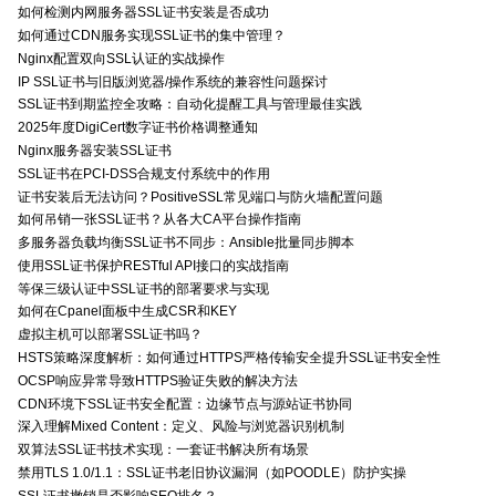
如何检测内网服务器SSL证书安装是否成功
如何通过CDN服务实现SSL证书的集中管理？
Nginx配置双向SSL认证的实战操作
IP SSL证书与旧版浏览器/操作系统的兼容性问题探讨
SSL证书到期监控全攻略：自动化提醒工具与管理最佳实践
2025年度DigiCert数字证书价格调整通知
Nginx服务器安装SSL证书
SSL证书在PCI-DSS合规支付系统中的作用
证书安装后无法访问？PositiveSSL常见端口与防火墙配置问题
如何吊销一张SSL证书？从各大CA平台操作指南
多服务器负载均衡SSL证书不同步：Ansible批量同步脚本
使用SSL证书保护RESTful API接口的实战指南
等保三级认证中SSL证书的部署要求与实现
如何在Cpanel面板中生成CSR和KEY
虚拟主机可以部署SSL证书吗？
HSTS策略深度解析：如何通过HTTPS严格传输安全提升SSL证书安全性
OCSP响应异常导致HTTPS验证失败的解决方法
CDN环境下SSL证书安全配置：边缘节点与源站证书协同
深入理解Mixed Content：定义、风险与浏览器识别机制
双算法SSL证书技术实现：一套证书解决所有场景
禁用TLS 1.0/1.1：SSL证书老旧协议漏洞（如POODLE）防护实操
SSL证书撤销是否影响SEO排名？