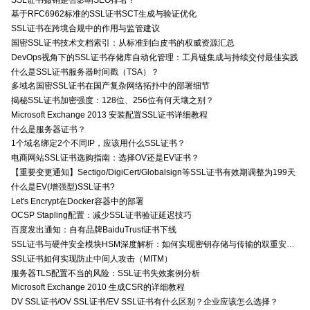
基于RFC6962标准的SSL证书SCT生成与验证优化
SSL证书在跨境合规中的作用与监管建议
国密SSL证书技术文档索引：从标准到白皮书的权威资源汇总
DevOps视角下的SSL证书存储库自动化管理：工具链集成与持续交付最佳实践
什么是SSL证书服务器时间戳（TSA）？
多域名国密SSL证书在国产复杂网络拓扑中的部署细节
揭秘SSL证书加密强度：128位、256位有何天壤之别？
Microsoft Exchange 2013 安装配置SSL证书详细教程
什么是服务器证书？
1个域名绑定2个不同IP，应该用什么SSL证书？
电商网站SSL证书选购指南：选择OV还是EV证书？
【重要变更通知】Sectigo/DigiCert/Globalsign等SSL证书有效期调整为199天
什么是EV(增强型)SSL证书?
Let's Encrypt在Docker容器中的部署
OCSP Stapling配置：减少SSL证书验证延迟技巧
百度发出通知：自有品牌BaiduTrust证书下线
SSL证书与硬件安全模块HSM深度解析：如何实现密钥存储与传输的双重安全防护？
SSL证书如何实现防止中间人攻击（MITM）
服务器TLS配置不当的风险：SSL证书失效案例分析
Microsoft Exchange 2010 生成CSR的详细教程
DV SSL证书/OV SSL证书/EV SSL证书有什么区别？企业应该怎么选择？