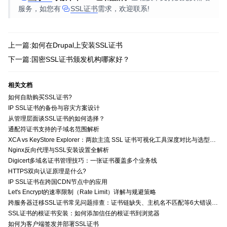
服务，如您有
SSL证书
需求，欢迎联系!
上一篇:如何在Drupal上安装SSL证书
下一篇:国密SSL证书颁发机构哪家好？
相关文档
如何自助购买SSL证书?
IP SSL证书的备份与容灾方案设计
从管理层面谈SSL证书的如何选择？
通配符证书支持的子域名范围解析
XCA vs KeyStore Explorer：两款主流 SSL 证书可视化工具深度对比与选型指南
Nginx反向代理与SSL安装设置全解析
Digicert多域名证书管理技巧：一张证书覆盖多个业务线
HTTPS双向认证原理是什么?
IP SSL证书在跨国CDN节点中的应用
Let's Encrypt的速率限制（Rate Limit）详解与规避策略
跨服务器迁移SSL证书常见问题排查：证书链缺失、主机名不匹配等6大错误解决方案
SSL证书的根证书安装：如何添加信任的根证书到浏览器
如何为客户端签发并部署SSL证书