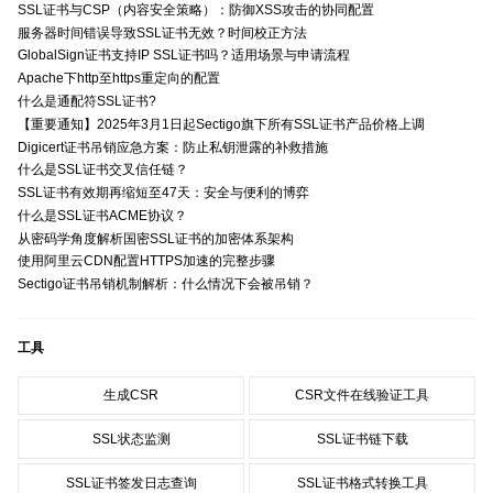
SSL证书与CSP（内容安全策略）：防御XSS攻击的协同配置
服务器时间错误导致SSL证书无效？时间校正方法
GlobalSign证书支持IP SSL证书吗？适用场景与申请流程
Apache下http至https重定向的配置
什么是通配符SSL证书?
【重要通知】2025年3月1日起Sectigo旗下所有SSL证书产品价格上调
Digicert证书吊销应急方案：防止私钥泄露的补救措施
什么是SSL证书交叉信任链？
SSL证书有效期再缩短至47天：安全与便利的博弈
什么是SSL证书ACME协议？
从密码学角度解析国密SSL证书的加密体系架构
使用阿里云CDN配置HTTPS加速的完整步骤
Sectigo证书吊销机制解析：什么情况下会被吊销？
工具
生成CSR
CSR文件在线验证工具
SSL状态监测
SSL证书链下载
SSL证书签发日志查询
SSL证书格式转换工具