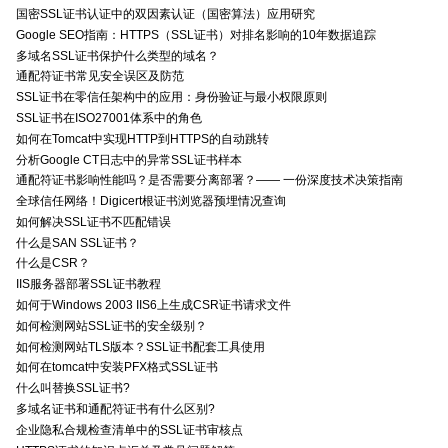
国密SSL证书认证中的双因素认证（国密算法）应用研究
Google SEO指南：HTTPS（SSL证书）对排名影响的10年数据追踪
多域名SSL证书保护什么类型的域名？
通配符证书常见安全误区及防范
SSL证书在零信任架构中的应用：身份验证与最小权限原则
SSL证书在ISO27001体系中的角色
如何在Tomcat中实现HTTP到HTTPS的自动跳转
分析Google CT日志中的异常SSL证书样本
通配符证书影响性能吗？是否需要分离部署？—— 一份深度技术决策指南
全球信任网络！Digicert根证书浏览器预埋情况查询
如何解决SSL证书不匹配错误
什么是SAN SSL证书？
什么是CSR？
IIS服务器部署SSL证书教程
如何于Windows 2003 IIS6上生成CSR证书请求文件
如何检测网站SSL证书的安全级别？
如何检测网站TLS版本？SSL证书配套工具使用
如何在tomcat中安装PFX格式SSL证书
什么叫替换SSL证书?
多域名证书和通配符证书有什么区别?
企业隐私合规检查清单中的SSL证书审核点