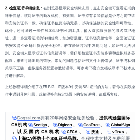
2. 检查证书详细信息：
在浏览器显示安全锁标志后，点击安全锁可查看证书的
详细信息。核对证书的颁发机构、有效期、证书持有者等信息是否与之前申请
和安装的证书一致。确保证书信息准确无误，以确保连接的安全性和可靠性。
此外，还可通过一些在线SSL证书检测工具，输入虚拟服务器的域名或IP地
址，进一步查看证书的详细信息，如加密强度、证书链完整性等，全面验证证
书安装是否正确且符合安全标准。若在验证过程中发现问题，如证书无法识
别、安全锁未显示或证书信息错误等，需仔细检查证书安装步骤和虚拟服务器
配置，排查可能出现的错误。常见的问题包括证书文件上传错误、证书与私钥
关联不正确、虚拟服务器配置参数错误等。可参考F5官方文档或寻求F5技术支
持进行解决。
上述教程详细介绍了在F5 BIG - IP版本9中安装SSL证书的方法，若你在实际操
作中遇到具体问题，或希望补充特定场景下的安装说明，请联系客服。
Dogssl.com
拥有20年网络安全服务经验，
提供构涵盖国际
CA机构
、
、
、
Sectigo
Digicert
GeoTrust
GlobalSign
，以及国内CA机构
、
、
vTrus
、
CFCA
沃通
上海CA
等数十个SSL证书品牌。
全程技术支持及免费部署