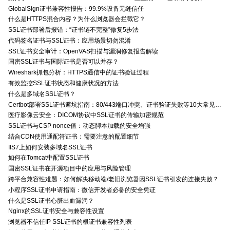
GlobalSign证书兼容性报告：99.9%设备无缝信任
什么是HTTPS混合内容？为什么浏览器会拦截它？
SSL证书部署后报错：“证书链不完整”修复5步法
代码签名证书与SSL证书：应用场景切勿混淆
SSL证书安全审计：OpenVAS扫描与漏洞修复报告解读
国密SSL证书与国际证书是否可以并存？
Wireshark抓包分析：HTTPS通信中的证书验证过程
有效监控SSL证书状态和健康状况的方法
什么是多域名SSL证书？
Certbot部署SSL证书避坑指南：80/443端口冲突、证书验证失败等10大常见问题解决方案
医疗影像云安全：DICOM协议中SSL证书的传输加密规范
SSL证书与CSP nonce值：动态脚本加载的安全增强
结合CDN使用通配符证书：需要注意的配置细节
IIS7上如何安装多域名SSL证书
如何在Tomcat中配置SSL证书
国密SSL证书在开源项目中的应用与风险管理
跨平台兼容性难题：如何解决移动端/老旧浏览器因SSL证书引发的连接失败？
小程序SSL证书申请指南：微信开发者必备的安全凭证
什么是SSL证书心脏出血漏洞？
Nginx的SSL证书安全与兼容性设置
浏览器不信任IP SSL证书的根证书兼容性列表