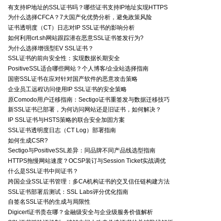
有支持IP地址的SSL证书吗？哪些证书支持IP地址实现HTTPS
为什么选择CFCA？7大国产化优势分析，避免政策风险
证书透明度（CT）日志对IP SSL证书的影响分析
如何利用crt.sh网站跟踪潜在恶意SSL证书签发行为?
为什么选择增强型EV SSL证书？
SSL证书的前向安全性：实现数据长期安全
PositiveSSL适合哪些网站？个人博客/企业站选择指南
国密SSL证书在应对针对国产软件的恶意攻击策略
企业员工远程访问使用IP SSL证书的安全策略
原Comodo用户迁移指南：Sectigo证书重签发与数据迁移技巧
新SSL证书已部署，为何访问网站还是旧证书，如何解决？
IP SSL证书与HSTS策略的联合安全加固方案
SSL证书透明度日志（CT Log）部署指南
如何生成CSR?
Sectigo与PositiveSSL差异：同品牌不同产品线选型指南
HTTPS拖慢网站速度？OCSP装订与Session Ticket实战调优
什么是SSL证书中间证书？
跨国企业SSL证书管理：多CA机构证书的交叉信任链构建方法
SSL证书部署后测试：SSL Labs评分优化指南
自签名SSL证书的生成与局限性
Digicert证书贵在哪？金融级安全与企业级服务价值解析