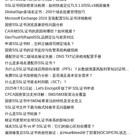
SSL证书弱加密算法检测：如何快速定位TLS 1.0/SSLv3残留服务
GlobalSign多域名证书：200个域名批量管理技巧
Microsoft Exchange 2010 安装配置SSL证书详细教程
国密SSL证书浏览器兼容性问题分析
CA吊销SSL证书的原因有哪些？如何规避？
GeoTrust与RapidSSL品牌定位与差异对比
申请SSL证书时，怎样正确填写绑定域名？
国密SSL证书的证书监控与告警系统构建指南
通配符证书二级域名验证失败：DNS TXT记录精准配置手册
什么是多域名通配符SSL证书？
为什么SSL证书必须启用前向保密（PFS）？从数据泄露风险到零知识证明的安全价值分析
免费SSL证书加密能力分析：是否满足基本安全需求？
什么是SSL证书签名时间戳（SCT）？
2025年7月1日起，Let's Encrypt开放了IP SSL证书申请
CFCA国密算法支持详解：SM2/SM3双算法全覆盖
国密SSL证书中SM3哈希算法的特性及安全意义
SSL证书文件下载与格式转换常见问题解答
什么是SSL证书轮换？
根证书更替对全球SSL证书体系的影响分析
域名SSL证书 vs IP SSL证书：它们的核心区别在哪里？
漏洞修复后SSL证书有效性验证：从Heartbleed补丁部署到OCSP/CRL状态检查的全链路确认方法